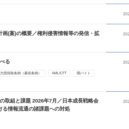
20
計画(案)の概要／権利侵害情報等の発信・拡
20
べる
20
力団排除条例（暴排条例）
AML/CFT
闇バイト
取組と課題 2026年7月／日本成長戦略会
20
ける情報流通の諸課題への対処