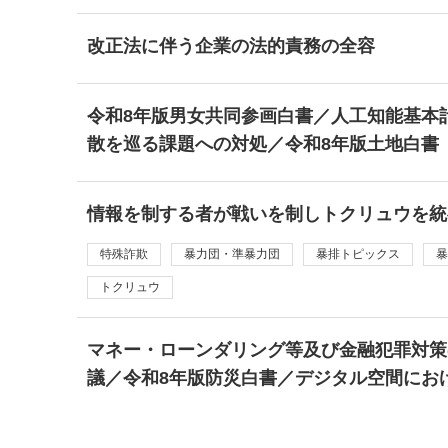
改正法に伴う企業の法的責務の全容
令和8年版男女共同参画白書／人工知能基本
散を巡る課題への対処／令和8年版土地白書
情報を制する者が戦いを制しトクリュウを統
特殊詐欺
暴力団・準暴力団
暴排トピックス
暴
トクリュウ
マネー・ローンダリング等及び金融犯罪対策の
議／令和8年版防災白書／デジタル空間にお