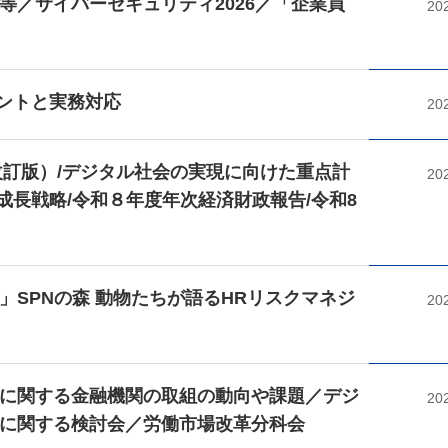
等／サイバーセキュリティ2026／「企業買
20
イントと実務対応
20
改訂版）/デジタル社会の実現に向けた重点計
20
本成長戦略/令和８年度年次経済財政報告/令和8
SPNの森 動物たちが語るHRリスクマネジ
20
に関する金融機関の取組の動向や課題／デジ
20
に関する検討会／労働市場改革分科会