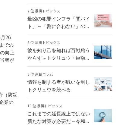
7 位 暴排トピックス
最凶の犯罪インフラ「闇バイ
ト」～「割に合わない」の...
月26
8 位 暴排トピックス
までの
彼を知り己を知れば百戦殆う
術の向上
からず～トクリュウ・巨額...
当者が
9 位 連載コラム
情報を制する者が戦いを制し
トクリュウを統べる
府（防災
企業の
10 位 暴排トピックス
これまでの延長線上ではない
新たな対策が必要だ～令和...