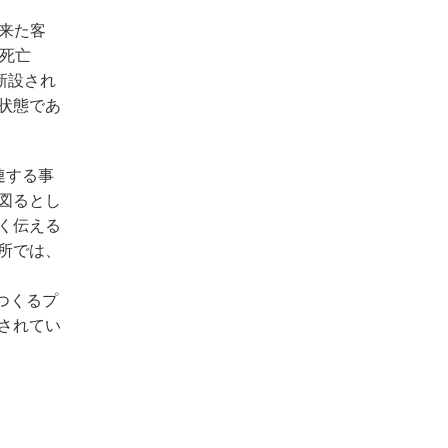
ら来た客
死亡
新設され
状態であ
連する事
図るとし
く伝える
所では、
つくるプ
されてい