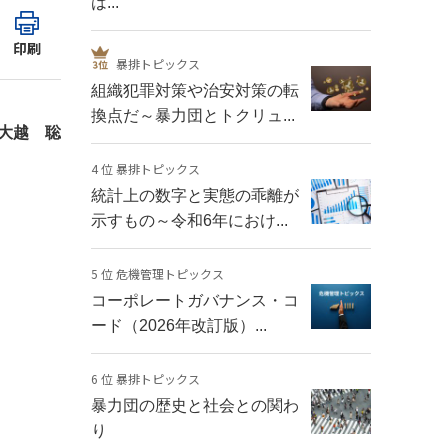
は...
印刷
暴排トピックス
組織犯罪対策や治安対策の転
換点だ～暴力団とトクリュ...
大越 聡
4 位 暴排トピックス
統計上の数字と実態の乖離が
示すもの～令和6年におけ...
5 位 危機管理トピックス
コーポレートガバナンス・コ
ード（2026年改訂版）...
6 位 暴排トピックス
暴力団の歴史と社会との関わ
り