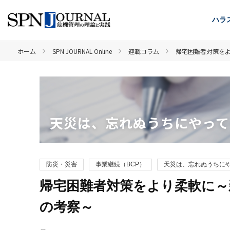
ハラ
ホーム
SPN JOURNAL Online
連載コラム
帰宅困難者対策を
天災は、忘れぬうちにやって
防災・災害
事業継続（BCP）
天災は、忘れぬうちにや
帰宅困難者対策をより柔軟に～
の考察～