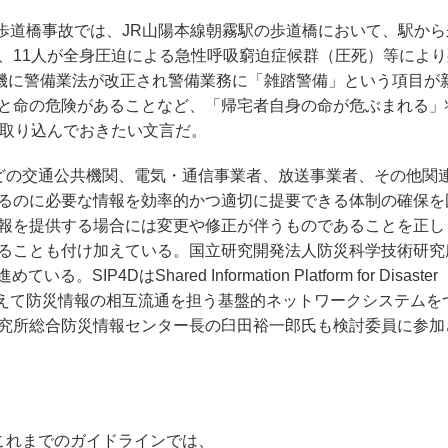
会歩道橋事故では、JR山陽本線朝霧駅の歩道橋において、駅か
、11人が全身圧迫による急性呼吸窮迫症候群（圧死）等により
を機に警備業法が改正され警備業務に「雑踏警備」という項目が
と命の危険があることなど、「帰宅者自身の命が危ぶまれる」
、取り込んでおきたい文言だ。
どの交通公共機関、電気・通信事業者、放送事業者、その他関
るのに必要な情報を効率的かつ適切に提要できる体制の確保を
報を提供する場合には変更や修正が伴うものであることを正し
ることも付け加えている。国立研究開発法人防災科学技術研究
DはShared Information Platform for Disaster
枠を超えて防災情報の相互流通を担う基盤的ネットワークシステムを
究所総合防災情報センター長の臼田裕一郎氏も検討委員に参加
これまでのガイドラインでは、