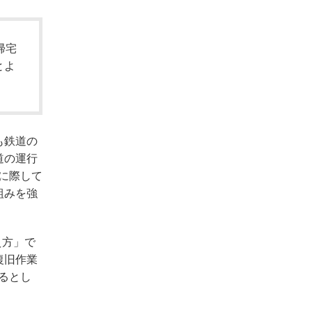
帰宅
とよ
も鉄道の
道の運行
に際して
組みを強
え方」で
復旧作業
るとし