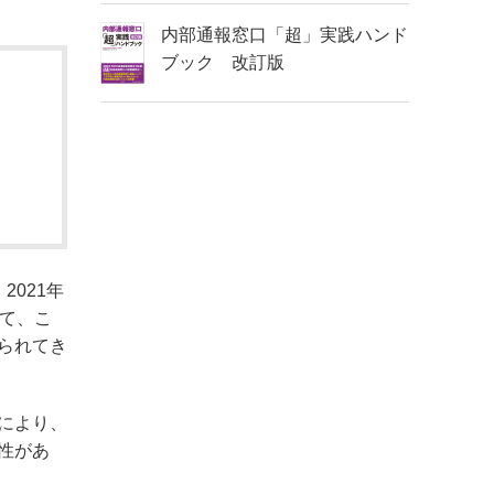
内部通報窓口「超」実践ハンド
ブック 改訂版
021年
て、こ
られてき
により、
性があ