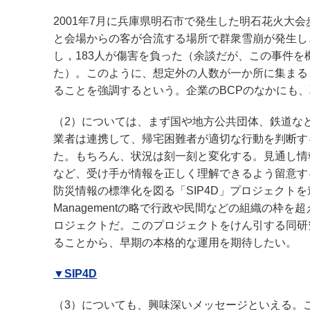
2001年7月に兵庫県明石市で発生した明石花火大
と会場からの客が合流する場所で群衆雪崩が発生し
し，183人が傷害を負った（余談だが、この事件
た）。このように、想定外の人数が一か所に集まる
ることを強調するという。企業のBCPのなかにも
（2）については、まず国や地方公共団体、鉄道な
業者は連携して、帰宅困難者が適切な行動を判断す
た。もちろん、状況は刻一刻と変化する。見通し情
など、受け手が情報を正しく理解できるよう留意す
防災情報の標準化を図る「SIP4D」プロジェクトを進めている。SIP4
Managementの略で行政や民間などの組織の
ロジェクトだ。このプロジェクトをけん引する同研
ることから、早期の本格的な運用を期待したい。
▼SIP4D
（3）についても、興味深いメッセージといえる。