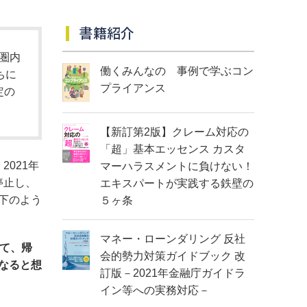
書籍紹介
圏内
働くみんなの 事例で学ぶコン
ちに
プライアンス
定の
【新訂第2版】クレーム対応の
「超」基本エッセンス カスタ
021年
マーハラスメントに負けない！
停止し、
エキスパートが実践する鉄壁の
下のよう
５ヶ条
マネー・ローンダリング 反社
て、帰
会的勢力対策ガイドブック 改
なると想
訂版－2021年金融庁ガイドラ
イン等への実務対応－