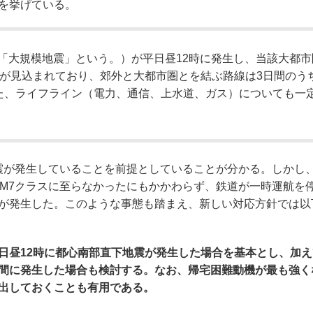
を挙げている。
「大規模地震」という。）が平日昼12時に発生し、当該大都市
止が見込まれており、郊外と大都市圏とを結ぶ路線は3日間のう
た、ライフライン（電力、通信、上水道、ガス）についても一
震が発生していることを前提としていることが分かる。しかし、2
はM7クラスに至らなかったにもかかわらず、鉄道が一時運航を
が発生した。このような事態も踏まえ、新しい対応方針では以
日昼12時に都心南部直下地震が発生した場合を基本とし、加え
間に発生した場合も検討する。なお、帰宅困難動機が最も強く
出しておくことも有用である。