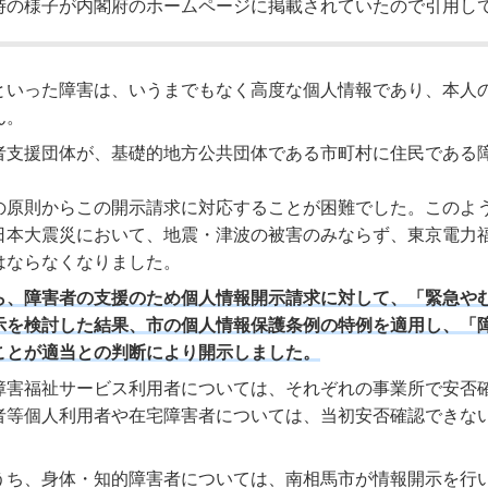
時の様子が内閣府のホームページに掲載されていたので引用し
といった障害は、いうまでもなく高度な個人情報であり、本人
ん。
者支援団体が、基礎的地方公共団体である市町村に住民である
の原則からこの開示請求に対応することが困難でした。このよ
日本大震災において、地震・津波の被害のみならず、東京電力
はならなくなりました。
ら、障害者の支援のため個人情報開示請求に対して、「緊急や
示を検討した結果、市の個人情報保護条例の特例を適用し、「
ことが適当との判断により開示しました。
障害福祉サービス利用者については、それぞれの事業所で安否
者等個人利用者や在宅障害者については、当初安否確認できな
うち、身体・知的障害者については、南相馬市が情報開示を行