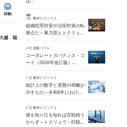
は...
印刷
暴排トピックス
組織犯罪対策や治安対策の転
換点だ～暴力団とトクリュ...
大越 聡
4 位 連載コラム
コーポレートガバナンス・コ
ード（2026年改訂版）...
5 位 暴排トピックス
統計上の数字と実態の乖離が
示すもの～令和6年におけ...
6 位 暴排トピックス
彼を知り己を知れば百戦殆う
からず～トクリュウ・巨額...