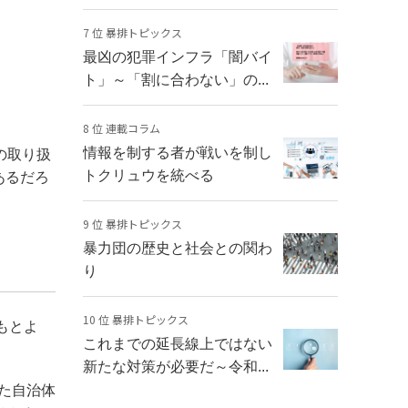
7 位 暴排トピックス
最凶の犯罪インフラ「闇バイ
ト」～「割に合わない」の...
8 位 連載コラム
情報を制する者が戦いを制し
の取り扱
トクリュウを統べる
あるだろ
9 位 暴排トピックス
暴力団の歴史と社会との関わ
り
10 位 暴排トピックス
もとよ
これまでの延長線上ではない
新たな対策が必要だ～令和...
た自治体