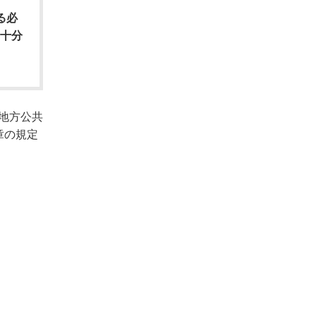
る必
は十分
地方公共
章の規定