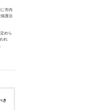
同じ市内
報保護法
に定めら
われ
。
べき