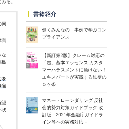
てみる。
書籍紹介
の同
働くみんなの 事例で学ぶコン
プライアンス
障害
うな
【新訂第2版】クレーム対応の
福島
「超」基本エッセンス カスタ
マーハラスメントに負けない！
エキスパートが実践する鉄壁の
むを
５ヶ条
障害
マネー・ローンダリング 反社
確認
会的勢力対策ガイドブック 改
い状
訂版－2021年金融庁ガイドラ
イン等への実務対応－
い、