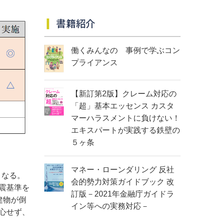
書籍紹介
働くみんなの 事例で学ぶコン
プライアンス
【新訂第2版】クレーム対応の
「超」基本エッセンス カスタ
マーハラスメントに負けない！
エキスパートが実践する鉄壁の
５ヶ条
マネー・ローンダリング 反社
となる。
会的勢力対策ガイドブック 改
震基準を
訂版－2021年金融庁ガイドラ
建物が倒
イン等への実務対応－
心せず、