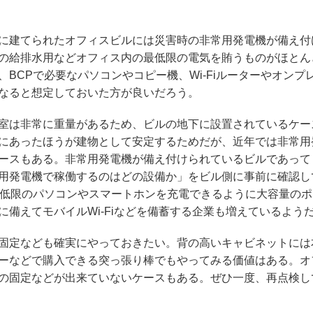
に建てられたオフィスビルには災害時の非常用発電機が備え付
の給排水用などオフィス内の最低限の電気を賄うものがほとん
BCPで必要なパソコンやコピー機、Wi-Fiルーターやオンプ
なると想定しておいた方が良いだろう。
室は非常に重量があるため、ビルの地下に設置されているケー
にあったほうが建物として安定するためだが、近年では非常用
ースもある。非常用発電機が備え付けられているビルであって
用発電機で稼働するのはどの設備か」をビル側に事前に確認し
最低限のパソコンやスマートホンを充電できるように大容量のポ
時に備えてモバイルWi-Fiなどを備蓄する企業も増えているよう
固定なども確実にやっておきたい。背の高いキャビネットには
ーなどで購入できる突っ張り棒でもやってみる価値はある。オ
の固定などが出来ていないケースもある。ぜひ一度、再点検し