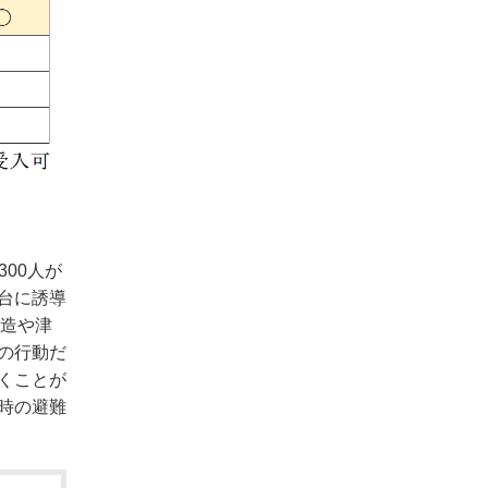
00人が
台に誘導
構造や津
の行動だ
くことが
時の避難