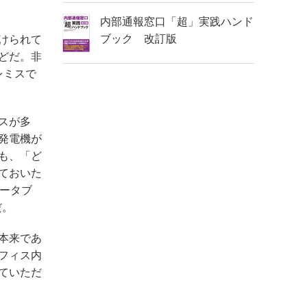
内部通報窓口「超」実践ハンド
ブック 改訂版
けられて
どだ。非
レミスで
スが多
発電機が
も、「ど
ておいた
ータブ
だ。
本来であ
フィス内
ていただ