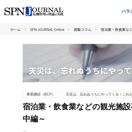
ハラ
ホーム
SPN JOURNAL Online
連載コラム
宿泊業・飲食業な
天災は、忘れぬうちにやって
事業継続（BCP）
天災は、忘れぬうちにやってくる！これか
宿泊業・飲食業などの観光施設
中編～