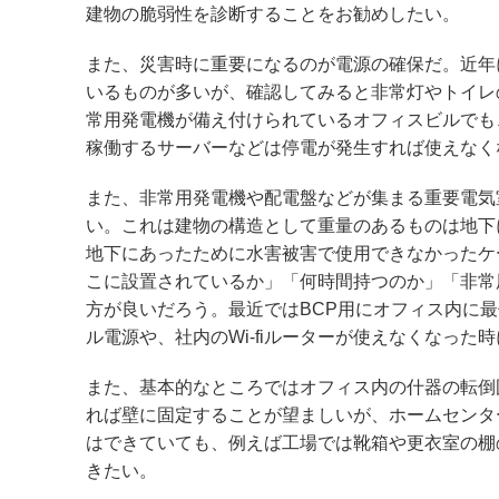
建物の脆弱性を診断することをお勧めしたい。
また、災害時に重要になるのが電源の確保だ。近年
いるものが多いが、確認してみると非常灯やトイレ
常用発電機が備え付けられているオフィスビルでも、
稼働するサーバーなどは停電が発生すれば使えなく
また、非常用発電機や配電盤などが集まる重要電気
い。これは建物の構造として重量のあるものは地下
地下にあったために水害被害で使用できなかったケ
こに設置されているか」「何時間持つのか」「非常
方が良いだろう。最近ではBCP用にオフィス内に
ル電源や、社内のWi-fiルーターが使えなくなった
また、基本的なところではオフィス内の什器の転倒
れば壁に固定することが望ましいが、ホームセンタ
はできていても、例えば工場では靴箱や更衣室の棚
きたい。