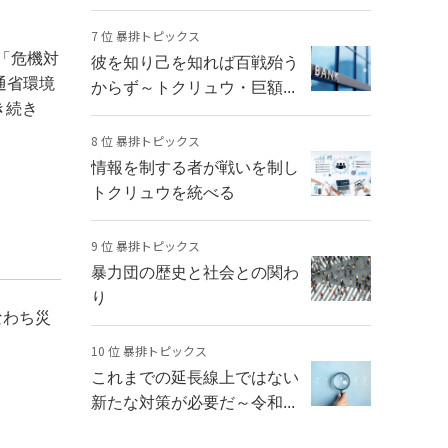
7 位 暴排トピックス
」「危機対
彼を知り己を知れば百戦殆う
交通省環境
からず～トクリュウ・巨額...
き続き
8 位 暴排トピックス
情報を制する者が戦いを制し
トクリュウを統べる
9 位 暴排トピックス
暴力団の歴史と社会との関わ
り
なわち災
10 位 暴排トピックス
これまでの延長線上ではない
新たな対策が必要だ～令和...