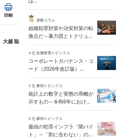
は...
印刷
連載コラム
組織犯罪対策や治安対策の転
換点だ～暴力団とトクリュ...
 大越 聡
4 位 危機管理トピックス
コーポレートガバナンス・コ
ード（2026年改訂版）...
5 位 暴排トピックス
統計上の数字と実態の乖離が
示すもの～令和6年におけ...
6 位 暴排トピックス
最凶の犯罪インフラ「闇バイ
ト」～「割に合わない」の...