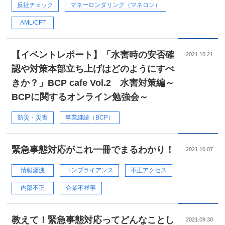
反社チェック
マネーロンダリング（マネロン）
AML/CFT
【イベントレポート】「水害時の安否確
2021.10.21
認や対策本部立ち上げはどのようにすべ
きか？」BCP cafe Vol.2 水害対策編～
BCPに関するオンライン勉強会～
防災・災害
事業継続（BCP）
緊急事態対応がこれ一冊でまるわかり！
2021.10.07
情報漏洩
コンプライアンス
不正アクセス
内部不正
企業不祥事
教えて！緊急事態対応ってどんなことし
2021.09.30