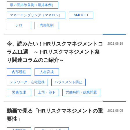
暴力団排除条例（暴排条例）
マネーロンダリング（マネロン）
AML/CFT
テロ
内部統制
今、読みたい！HRリスクマネジメントコ
2021.08.19
ラム11選 ～ HRリスクマネジメント祭
り関連コラムのご紹介～
内部通報
人材育成
テレワーク・在宅勤務
ハラスメント防止
労務管理
上司・部下
労働時間・残業問題
動画で見る「HRリスクマネジメントの重
2021.08.05
要性」