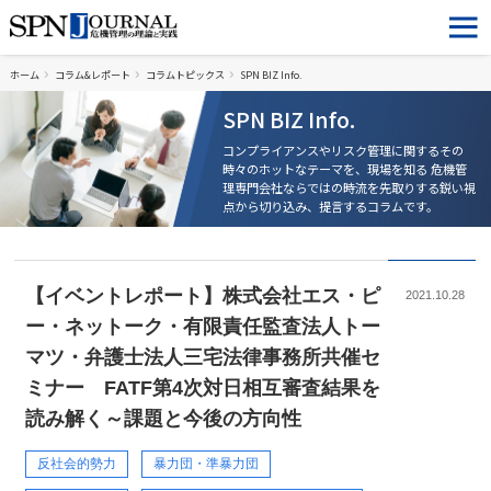
ホーム
コラム&レポート
コラムトピックス
SPN BIZ Info.
SPN BIZ Info.
コンプライアンスやリスク管理に関するその
時々のホットなテーマを、現場を知る
危機管
理専門会社ならではの時流を先取りする鋭い視
点から切り込み、提言するコラムです。
【イベントレポート】株式会社エス・ピ
2021.10.28
ー・ネットーク・有限責任監査法人トー
マツ・弁護士法人三宅法律事務所共催セ
ミナー FATF第4次対日相互審査結果を
読み解く～課題と今後の方向性
反社会的勢力
暴力団・準暴力団