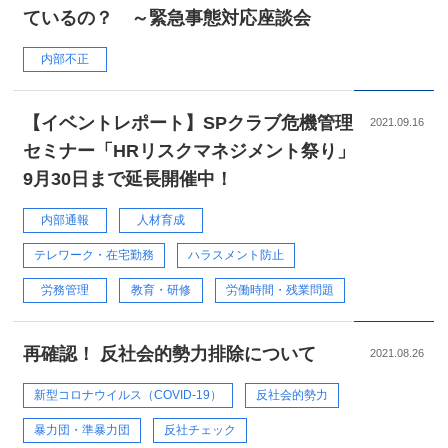
ているの？ ～緊急事態対応座談会
内部不正
【イベントレポート】SPクラブ危機管理
2021.09.16
セミナー「HRリスクマネジメント祭り」
9月30日まで延長開催中！
内部通報
人材育成
テレワーク・在宅勤務
ハラスメント防止
労務管理
教育・研修
労働時間・残業問題
再確認！ 反社会的勢力排除について
2021.08.26
新型コロナウイルス（COVID-19）
反社会的勢力
暴力団・準暴力団
反社チェック