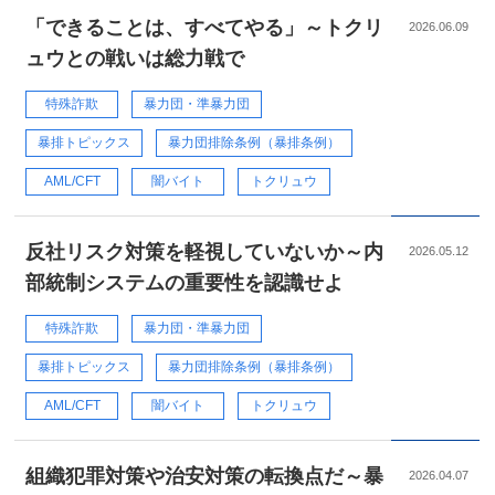
「できることは、すべてやる」～トクリ
2026.06.09
ュウとの戦いは総力戦で
特殊詐欺
暴力団・準暴力団
暴排トピックス
暴力団排除条例（暴排条例）
AML/CFT
闇バイト
トクリュウ
反社リスク対策を軽視していないか～内
2026.05.12
部統制システムの重要性を認識せよ
特殊詐欺
暴力団・準暴力団
暴排トピックス
暴力団排除条例（暴排条例）
AML/CFT
闇バイト
トクリュウ
組織犯罪対策や治安対策の転換点だ～暴
2026.04.07