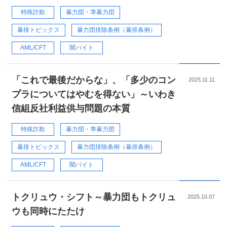
特殊詐欺
暴力団・準暴力団
暴排トピックス
暴力団排除条例（暴排条例）
AML/CFT
闇バイト
「これで最後だからな」、「多少のコン
2025.11.11
プラについてはやむを得ない」～いわき
信組反社利益供与問題の本質
特殊詐欺
暴力団・準暴力団
暴排トピックス
暴力団排除条例（暴排条例）
AML/CFT
闇バイト
トクリュウ・シフト～暴力団もトクリュ
2025.10.07
ウも同時にたたけ