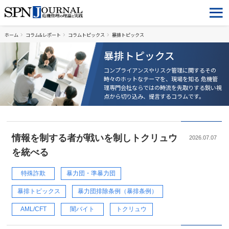
ホーム
コラム&レポート
コラムトピックス
暴排トピックス
暴排トピックス
コンプライアンスやリスク管理に関するその
時々のホットなテーマを、現場を知る
危機管
理専門会社ならではの時流を先取りする鋭い視
点から切り込み、提言するコラムです。
情報を制する者が戦いを制しトクリュウ
2026.07.07
を統べる
特殊詐欺
暴力団・準暴力団
暴排トピックス
暴力団排除条例（暴排条例）
AML/CFT
闇バイト
トクリュウ