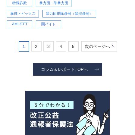
特殊詐欺
暴力団・準暴力団
暴排トピックス
暴力団排除条例（暴排条例）
AML/CFT
闇バイト
1
2
3
4
5
次のページへ
コラム＆レポートTOPへ