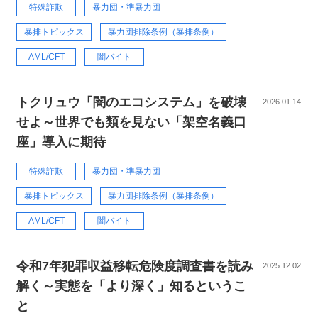
特殊詐欺
暴力団・準暴力団
暴排トピックス
暴力団排除条例（暴排条例）
AML/CFT
闇バイト
トクリュウ「闇のエコシステム」を破壊
2026.01.14
せよ～世界でも類を見ない「架空名義口
座」導入に期待
特殊詐欺
暴力団・準暴力団
暴排トピックス
暴力団排除条例（暴排条例）
AML/CFT
闇バイト
令和7年犯罪収益移転危険度調査書を読み
2025.12.02
解く～実態を「より深く」知るというこ
と