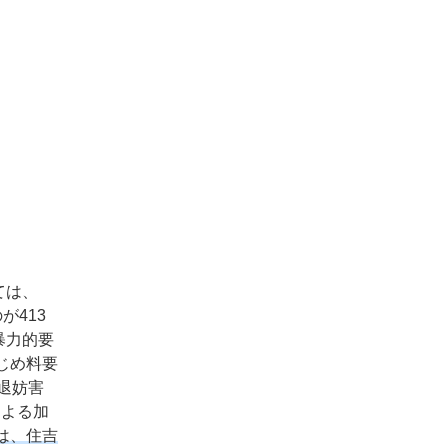
ては、
が413
暴力的要
じめ料要
退妨害
による加
は、住吉