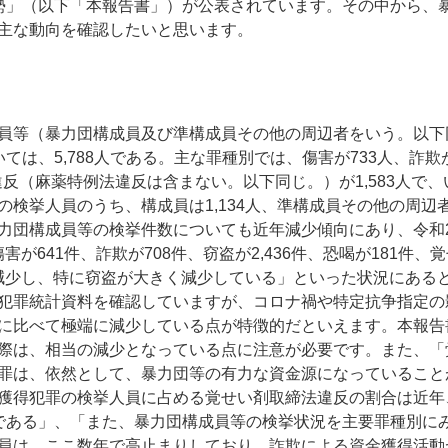
勢」（以下「本報告書」）が公表されています。その中から、
主な動向を確認したいと思います。
員等（暴力団構成員及び準構成員その他の周辺者をいう。以下
は、5,788人である。主な罪種別では、傷害が733人、詐欺が
違反（麻薬特例法違反は含まない。以下同じ。）が1,583人で
挙人員のうち、構成員は1,134人、準構成員その他の周辺者は
力団構成員等の検挙件数についても近年減少傾向にあり、令和
が641件、詐欺が708件、窃盗が2,436件、恐喝が181件、
も減少し、特に窃盗が大きく減少している」といった状況にある
犯罪統計資料を確認していますが、コロナ禍や特定抗争指定の
に比べて極端に減少している点が特徴的だといえます。本報告
際は、相当の減少となっている点に注意が必要です。また、「
罪は、依然として、暴力団等の有力な資金源になっていること
獲得犯罪の検挙人員に占める覚せい剤取締法違反の割合は近年
である」、「また、暴力団構成員等の検挙状況を主要罪種別に
員は、ここ数年で高止まりしており、詐欺による資金獲得活動