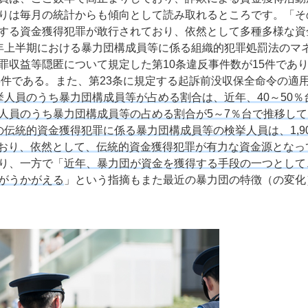
りは毎月の統計からも傾向として読み取れるところです。「そ
する資金獲得犯罪が敢行されており、依然として多種多様な資
年上半期における暴力団構成員等に係る組織的犯罪処罰法のマ
罪収益等隠匿について規定した第10条違反事件数が15件であ
3件である。また、第23条に規定する起訴前没収保全命令の適
人員のうち暴力団構成員等が占める割合は、近年、40～50％
人員のうち暴力団構成員等の占める割合が5～7％台で推移して
の伝統的資金獲得犯罪に係る暴力団構成員等の検挙人員は、1,9
ており、依然として、伝統的資金獲得犯罪が有力な資金源となっ
り、一方で「
近年、暴力団が資金を獲得する手段の一つとして
がうかがえる
」という指摘もまた最近の暴力団の特徴（の変化