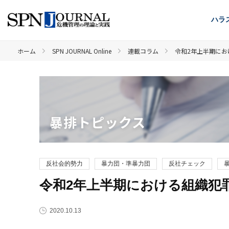
ハラ
ホーム
SPN JOURNAL Online
連載コラム
令和2年上半期にお
暴排トピックス
反社会的勢力
暴力団・準暴力団
反社チェック
令和2年上半期における組織犯
2020.10.13