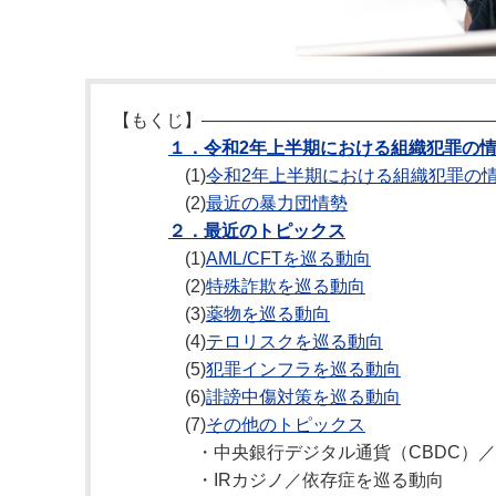
【もくじ】――――――――――――――――
１．令和2年上半期における組織犯罪の
(1)
令和2年上半期における組織犯罪の
(2)
最近の暴力団情勢
２．最近のトピックス
(1)
AML/CFTを巡る動向
(2)
特殊詐欺を巡る動向
(3)
薬物を巡る動向
(4)
テロリスクを巡る動向
(5)
犯罪インフラを巡る動向
(6)
誹謗中傷対策を巡る動向
(7)
その他のトピックス
・中央銀行デジタル通貨（CBDC）
・IRカジノ／依存症を巡る動向