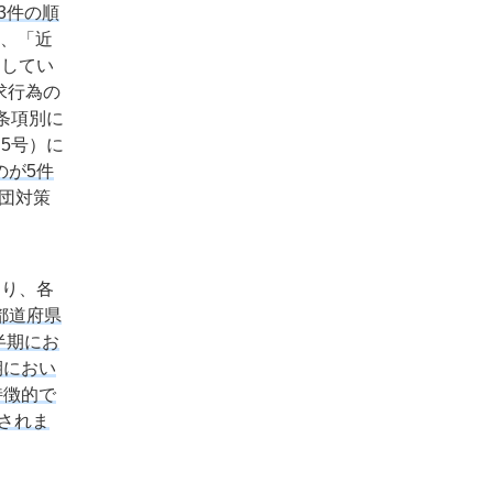
3件の順
か、「近
加してい
求行為の
条項別に
5号）に
のが5件
団対策
おり、各
都道府県
半期にお
期におい
特徴的で
されま