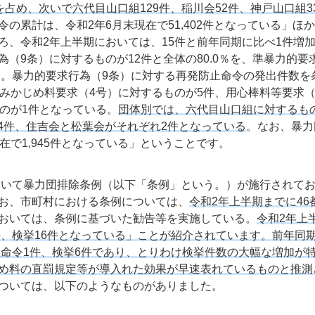
％を占め、次いで六代目山口組129件、稲川会52件、神戸山口組3
の累計は、令和2年6月末現在で51,402件となっている」ほ
ろ、令和2年上半期においては、15件と前年同期に比べ1件増
（9条）に対するものが12件と全体の80.0％を、準暴力的要
る。暴力的要求行為（9条）に対する再発防止命令の発出件数を
みかじめ料要求（4号）に対するものが5件、用心棒料等要求（
のが1件となっている。
団体別では、六代目山口組に対するも
が4件、住吉会と松葉会がそれぞれ2件となっている
。なお、暴力
在で1,945件となっている」ということです。
において暴力団排除条例（以下「条例」という。）が施行されて
お、市町村における条例については、
令和2年上半期までに46
おいては、条例に基づいた勧告等を実施している。
令和2年上
件、検挙16件となっている」ことが紹介されています。前年同
止命令1件、検挙6件であり、とりわけ検挙件数の大幅な増加が
め料の直罰規定等が導入れた効果が早速表れているものと推測
ついては、以下のようなものがありました。