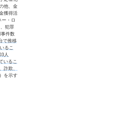
の他、金
金獲得活
ネー・ロ
り、犯罪
用事件数
台で推移
いるこ
03人
ているこ
、詐欺、
）を示す