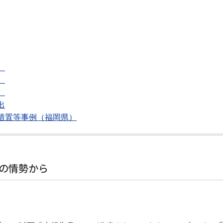
）
）
）
出
措置等事例（福岡県）
の情勢から