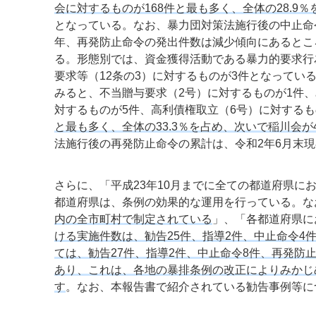
会に対するものが168件と最も多く、全体の28.9
となっている。なお、暴力団対策法施行後の中止命令
年、再発防止命令の発出件数は減少傾向にあるとこ
る。形態別では、資金獲得活動である暴力的要求行為
要求等（12条の3）に対するものが3件となってい
みると、不当贈与要求（2号）に対するものが1件、
対するものが5件、高利債権取立（6号）に対するも
と最も多く、全体の33.3％を占め、次いで稲川会
法施行後の再発防止命令の累計は、令和2年6月末現
さらに、「平成23年10月までに全ての都道府県
都道府県は、条例の効果的な運用を行っている。な
内の全市町村で制定されている
」、「各都道府県に
ける実施件数は、勧告25件、指導2件、中止命令4
ては、勧告27件、指導2件、中止命令8件、再発防
あり、これは、各地の暴排条例の改正によりみかじ
す
。なお、本報告書で紹介されている勧告事例等に