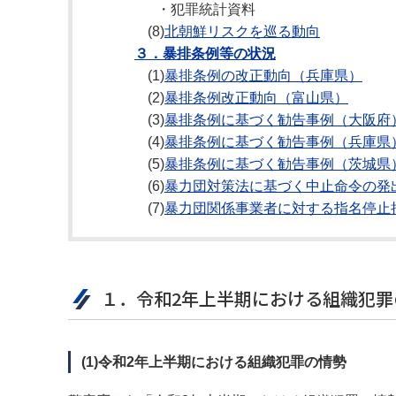
・犯罪統計資料
(8)
北朝鮮リスクを巡る動向
３．暴排条例等の状況
(1)
暴排条例の改正動向（兵庫県）
(2)
暴排条例改正動向（富山県）
(3)
暴排条例に基づく勧告事例（大阪府
(4)
暴排条例に基づく勧告事例（兵庫県
(5)
暴排条例に基づく勧告事例（茨城県
(6)
暴力団対策法に基づく中止命令の発
(7)
暴力団関係事業者に対する指名停止
１．令和2年上半期における組織犯罪
(1)令和2年上半期における組織犯罪の情勢