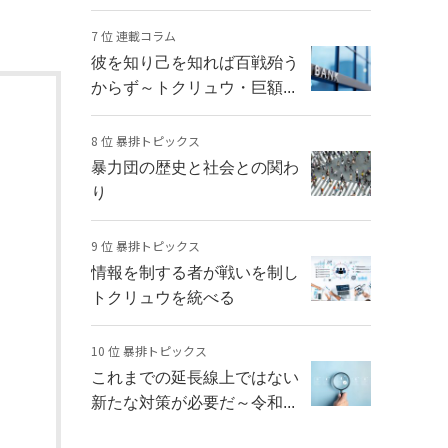
7 位 連載コラム
彼を知り己を知れば百戦殆う
からず～トクリュウ・巨額...
8 位 暴排トピックス
暴力団の歴史と社会との関わ
り
9 位 暴排トピックス
情報を制する者が戦いを制し
トクリュウを統べる
10 位 暴排トピックス
これまでの延長線上ではない
新たな対策が必要だ～令和...