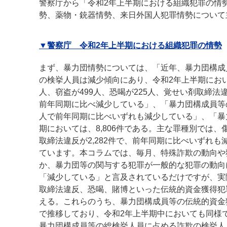
警察庁から「令和2年上半期における組織犯罪の情
勢、薬物・銃器情勢、来日外国人犯罪情勢について
▼警察庁 令和2年上半期における組織犯罪の情勢
まず、暴力団情勢については、「近年、暴力団構成
の検挙人員は減少傾向にあり、令和2年上半期において
人、窃盗が499人、恐喝が225人、覚せい剤取締法
前年同期に比べ減少している」、「暴力団構成員等の検
人で前年同期に比べいずれも減少している」、「暴
期においては、8,806件である。主な罪種別では、傷害
取締法違反が2,282件で、前年同期に比べいずれ
ています。本コラムでは、毎月、特殊詐欺の動向や
か、暴力団等の関与する犯罪が一般的な犯罪の動向
「減少している」と言及されているだけですが、実
取締法違反、恐喝、賭博といった伝統的資金獲得犯
える。これらのうち、暴力団構成員等の伝統的資金
で推移しており、令和2年上半期中においても同様
暴力団構成員等の総検挙人員に占める詐欺の検挙人