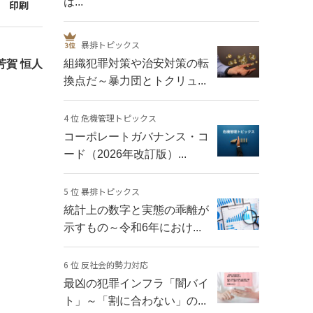
は...
印刷
暴排トピックス
組織犯罪対策や治安対策の転
芳賀 恒人
換点だ～暴力団とトクリュ...
4 位 危機管理トピックス
コーポレートガバナンス・コ
ード（2026年改訂版）...
5 位 暴排トピックス
統計上の数字と実態の乖離が
示すもの～令和6年におけ...
6 位 反社会的勢力対応
最凶の犯罪インフラ「闇バイ
ト」～「割に合わない」の...