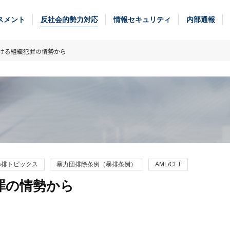
スメント
反社会的勢力対応
情報セキュリティ
内部通報
ける組織犯罪の情勢から
暴排トピックス
暴力団排除条例（暴排条例）
AML/CFT
罪の情勢から