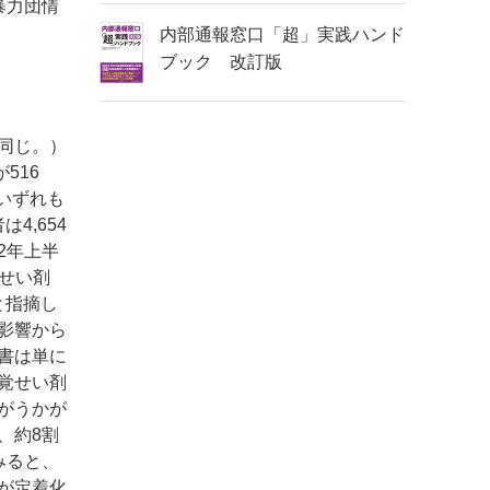
暴力団情
内部通報窓口「超」実践ハンド
ブック 改訂版
同じ。）
516
、いずれも
4,654
2年上半
覚せい剤
と指摘し
影響から
書は単に
覚せい剤
がうかが
、約8割
みると、
が定着化