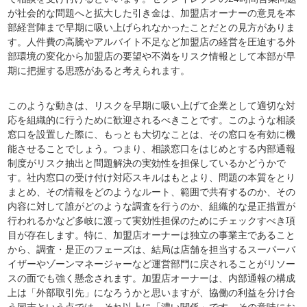
が社会的な問題へと拡大した引き金は、加盟店オーナーの意見を本
部経営陣まで早期に吸い上げられなかったことだとの見方がありま
す。人件費の高騰やアルバイト不足など加盟店の経営を圧迫する外
部環境の変化から加盟店の要望や不満をリスク情報として本部が早
期に把握する思惑があると考えられます。
このような動きは、リスクを早期に吸い上げて企業として適切な対
応を組織的に行うために歓迎されるべきことです。このような相談
窓口を設置した際に、もっとも大切なことは、その窓口を有効に機
能させることでしょう。つまり、相談窓口をはじめとする内部通報
制度がリスク抽出と問題解決の実効性を担保しているかどうかで
す。社内窓口の受け付け対応スキルはもとより、問題の本質をとり
まとめ、その情報をどのようなルート、範囲で共有するのか、その
内容に対して誰がどのような調査を行うのか、組織的な是正措置が
行われるかなど多岐に渡って実効性担保のためにチェックすべき項
目が存在します。特に、加盟店オーナーは独立の事業主であること
から、調査・是正のフェーズは、結局は店舗を担当するスーパーバ
イザーやゾーンマネージャーなど運営部門に戻されることがリソー
スの面でも強く懸念されます。加盟店オーナーは、内部通報の構成
上は「外部取引先」になろうかと思いますが、協働の利益を分け合