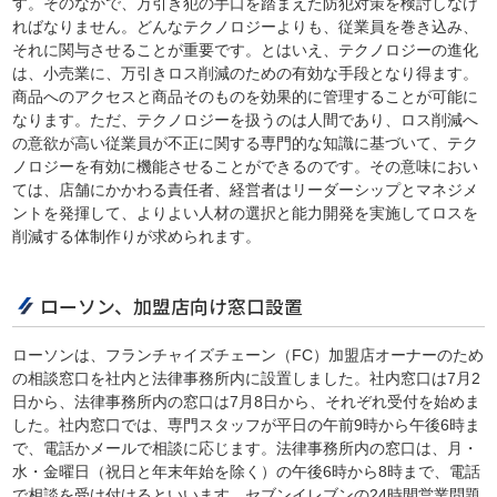
す。そのなかで、万引き犯の手口を踏まえた防犯対策を検討しなけ
ればなりません。どんなテクノロジーよりも、従業員を巻き込み、
それに関与させることが重要です。とはいえ、テクノロジーの進化
は、小売業に、万引きロス削減のための有効な手段となり得ます。
商品へのアクセスと商品そのものを効果的に管理することが可能に
なります。ただ、テクノロジーを扱うのは人間であり、ロス削減へ
の意欲が高い従業員が不正に関する専門的な知識に基づいて、テク
ノロジーを有効に機能させることができるのです。その意味におい
ては、店舗にかかわる責任者、経営者はリーダーシップとマネジメ
ントを発揮して、よりよい人材の選択と能力開発を実施してロスを
削減する体制作りが求められます。
ローソン、加盟店向け窓口設置
ローソンは、フランチャイズチェーン（FC）加盟店オーナーのため
の相談窓口を社内と法律事務所内に設置しました。社内窓口は7月2
日から、法律事務所内の窓口は7月8日から、それぞれ受付を始めま
した。社内窓口では、専門スタッフが平日の午前9時から午後6時ま
で、電話かメールで相談に応じます。法律事務所内の窓口は、月・
水・金曜日（祝日と年末年始を除く）の午後6時から8時まで、電話
で相談を受け付けるといいます。セブンイレブンの24時間営業問題