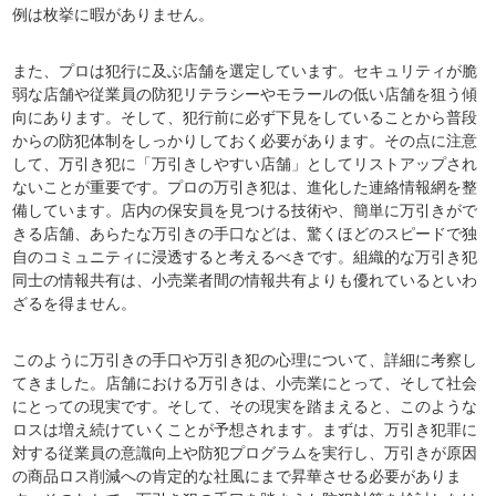
例は枚挙に暇がありません。
また、プロは犯行に及ぶ店舗を選定しています。セキュリティが脆
弱な店舗や従業員の防犯リテラシーやモラールの低い店舗を狙う傾
向にあります。そして、犯行前に必ず下見をしていることから普段
からの防犯体制をしっかりしておく必要があります。その点に注意
して、万引き犯に「万引きしやすい店舗」としてリストアップされ
ないことが重要です。プロの万引き犯は、進化した連絡情報網を整
備しています。店内の保安員を見つける技術や、簡単に万引きがで
きる店舗、あらたな万引きの手口などは、驚くほどのスピードで独
自のコミュニティに浸透すると考えるべきです。組織的な万引き犯
同士の情報共有は、小売業者間の情報共有よりも優れているといわ
ざるを得ません。
このように万引きの手口や万引き犯の心理について、詳細に考察し
てきました。店舗における万引きは、小売業にとって、そして社会
にとっての現実です。そして、その現実を踏まえると、このような
ロスは増え続けていくことが予想されます。まずは、万引き犯罪に
対する従業員の意識向上や防犯プログラムを実行し、万引きが原因
の商品ロス削減への肯定的な社風にまで昇華させる必要がありま