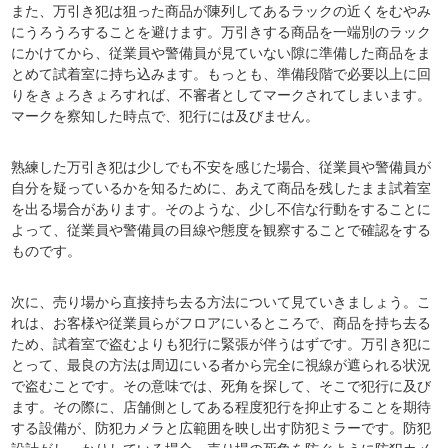
また、万引き犯は狙った商品が陳列してあるラックの近くをむやみ
にうろうろすることを避けます。万引きする商品を一端別のラック
にかけてから、従業員や警備員が見ていない隙に準備した商品をま
とめて試着室に持ち込みます。もっとも、準備段階で必要以上に回
りをきょろきょろすれば、不審者としてマークされてしまいます。
マークを察知した時点で、犯行には及びません。
熟練した万引き犯は少しでも不安を感じた場合、従業員や警備員が
自分を疑っているかを知るために、あえて商品を残したまま試着室
を出る場合があります。そのような、少し不信な行動をすることに
よって、従業員や警備員の目線や態度を観察することで確認をする
ものです。
次に、売り場から直接持ち去る方法について見ていきましょう。こ
れは、お客様や従業員らがフロアにいるところで、商品を持ち去る
ため、試着室で盗むよりも犯行に緊張が伴うはずです。万引き犯に
とって、最良の方法は周辺にいる者から完全に視線が遮られる状況
で盗むことです。その意味では、死角を探して、そこで犯行に及び
ます。その際に、店舗側としてある程度犯行を抑止することを期待
する設備が、防犯カメラと広範囲を映し出す防犯ミラーです。防犯