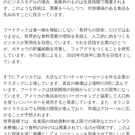
のビジネスモデルの場合、規格外のものは生産段階で廃棄されま
す。このような技術は、廃棄をへらしつつ、付加価値のある食品を
生み出すことに役立っています。
フードテックは食べ物を無駄にしない「長持ちの技術」だけではあ
りません。世界的な食料需要の増加を見据え、人工的に肉をつくる
ビジネスが実用化を目指しています。それを目指す企業のひとつ
が、ガチョウの肝臓細胞を培養し、フォアグラをつくることを研究
しています。その企業によると、2020年代前半に販売を目指すとし
ています。
すでにアメリカでは、大豆などでパティやソーセージを作る企業が
ナスダックに上場しています。直近の株価は上場時の3倍に及んで
います。フードテックは技術開発の段階からビジネスの競争になっ
ています。アメリカの食品会社がバーガーキングと協業して人口肉
を使うハンバーガーを発売すると発表しています。また、オランダ
やイスラエルでも同様の開発が進んでおり、市場はグローバルに広
がることが予想されます。
世界規模では、先進国の供給過剰や途上国での保存などのインフラ
未整備により食料の3分の1は廃棄されているのが現状です。このよ
うな現状を逆に商機としてイノベーションを加速させて欲しいと思