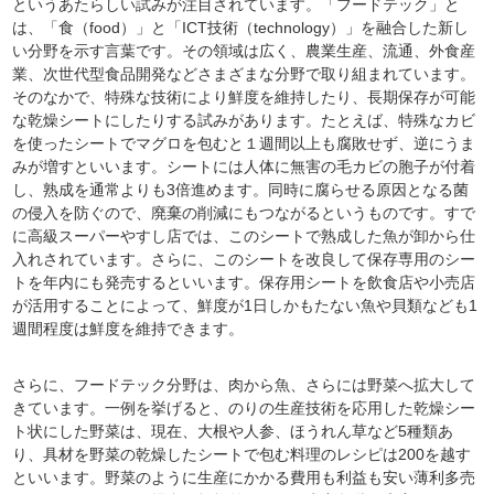
というあたらしい試みが注目されています。「フードテック」と
は、「食（food）」と「ICT技術（technology）」を融合した新し
い分野を示す言葉です。その領域は広く、農業生産、流通、外食産
業、次世代型食品開発などさまざまな分野で取り組まれています。
そのなかで、特殊な技術により鮮度を維持したり、長期保存が可能
な乾燥シートにしたりする試みがあります。たとえば、特殊なカビ
を使ったシートでマグロを包むと１週間以上も腐敗せず、逆にうま
みが増すといいます。シートには人体に無害の毛カビの胞子が付着
し、熟成を通常よりも3倍進めます。同時に腐らせる原因となる菌
の侵入を防ぐので、廃棄の削減にもつながるというものです。すで
に高級スーパーやすし店では、このシートで熟成した魚が卸から仕
入れされています。さらに、このシートを改良して保存専用のシー
トを年内にも発売するといいます。保存用シートを飲食店や小売店
が活用することによって、鮮度が1日しかもたない魚や貝類なども1
週間程度は鮮度を維持できます。
さらに、フードテック分野は、肉から魚、さらには野菜へ拡大して
きています。一例を挙げると、のりの生産技術を応用した乾燥シー
ト状にした野菜は、現在、大根や人参、ほうれん草など5種類あ
り、具材を野菜の乾燥したシートで包む料理のレシピは200を越す
といいます。野菜のように生産にかかる費用も利益も安い薄利多売