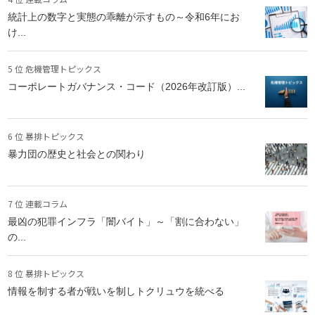
統計上の数字と実態の乖離が示すもの～令和6年にお
け...
5 位 危機管理トピックス
コーポレートガバナンス・コード（2026年改訂版）...
6 位 暴排トピックス
暴力団の歴史と社会との関わり
7 位 連載コラム
最凶の犯罪インフラ「闇バイト」～「割に合わない」
の...
8 位 暴排トピックス
情報を制する者が戦いを制しトクリュウを統べる