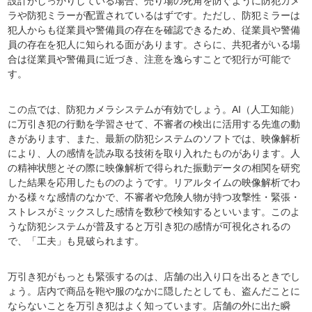
設計がしっかりしている場合、売り場の死角を防ぐように防犯カメ
ラや防犯ミラーが配置されているはずです。ただし、防犯ミラーは
犯人からも従業員や警備員の存在を確認できるため、従業員や警備
員の存在を犯人に知られる面があります。さらに、共犯者がいる場
合は従業員や警備員に近づき、注意を逸らすことで犯行が可能で
す。
この点では、防犯カメラシステムが有効でしょう。AI（人工知能）
に万引き犯の行動を学習させて、不審者の検出に活用する先進の動
きがあります、また、最新の防犯システムのソフトでは、映像解析
により、人の感情を読み取る技術を取り入れたものがあります。人
の精神状態とその際に映像解析で得られた振動データの相関を研究
した結果を応用したもののようです。リアルタイムの映像解析でわ
かる様々な感情のなかで、不審者や危険人物が持つ攻撃性・緊張・
ストレスがミックスした感情を数秒で検知するといいます。このよ
うな防犯システムが普及すると万引き犯の感情が可視化されるの
で、「工夫」も見破られます。
万引き犯がもっとも緊張するのは、店舗の出入り口を出るときでし
ょう。店内で商品を鞄や服のなかに隠したとしても、盗んだことに
ならないことを万引き犯はよく知っています。店舗の外に出た瞬