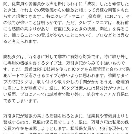
間、従業員や警備員から声を掛けられずに「成功」したと確信した
ときは、それまでの緊張感からの開放と相まって異様な興奮をもた
らすと想像できます 。特にクレプトマニア（窃盗症）において、そ
の傾向が強いことは明らかです。ただ、クレプトマニアは、犯行前
にも感情の高ぶりがあり「窃盗に及ぶときの快感、満足」を得るこ
と、捕まることへの警戒が少ないことにおいて、プロなどとは異な
ると考えられます。
防犯タグは、万引きに対して非常に有効な対策です。特に取り外し
に専用の機械を要するタイプは、万引き犯からみて手強いもので
す。ただ、最近はRFID技術を使ったICタグを在庫管理と合わせて防
犯ゲートで反応させるタイプが多いように思われます。強固なタイ
プの防犯タグは、取り付けや取り外しの手間がかかるうえ、物理的
に嵩むことが弱点です。逆に、ICタグは素人には見分けがつきにく
い反面、プロにとっては試着室で取り外し、処分することが容易に
できてしまいます。
万引き犯が緊張の高まる店舗を出るときに、従業員や警備員よりも
警戒するのは、私服の保安員でしょう。逆に、万引き犯は私服の保
安員の存在を確認しようとします。私服保安員が、犯行を現任して