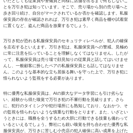
いたとしても従業員や警備員と同様に店舗を出るまで何もしないこ
とを万引き犯は知っています。そこで、売り場から別の売り場へと
歩き回り続け、自分がマークされているか否かを確認します。私服
保安員の存在が確認されれば、万引き犯は素早く商品を棚や試着室
に置くなど、盗んだ商品を放棄するでしょう。
万引き犯が恐れる私服保安員のセキュリティレベルが、犯人の確保
を左右するといえます。万引き犯は、私服保安員への警戒、見極め
に常に注意を払っていることを理解しなくてはなりません。したが
って、私服保安員は売り場で顔見知りの従業員と話してはいけませ
んし、一般顧客に扮したペアの私服保安員とも話してはなりませ
ん。このような基本的な立ち居振る舞いを守った上で、万引き犯に
悟られないよう監視をする必要があります。
特に優秀な私服保安員は、AIの膨大なデータ学習にも引け劣らな
い、経験から得た嗅覚で万引き犯の不審行動を見破ります。さら
に、犯行のタイミングや犯行場所にも熟知しており、なおかつ、そ
の監視を悟られないような慎重な行動をとります。また、いざとい
うときには、職務を全うするため大胆に行動できる技量も備わって
いるといえるでしょう。弊社にも鋭い嗅覚を持ち合わせた優秀な私
服保安員が、万引きに苦しむ小売店の犯人確保に高い成果を上げた