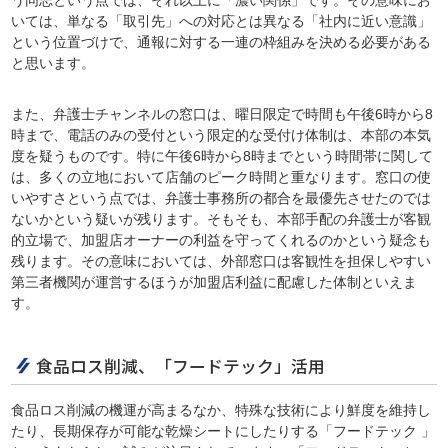
う同志という点では、それ以上に「濃い関係」です。その意味にお
いては、単なる「取引先」への対応とは異なる「社内に近い意識」
という位置づけで、通報に対する一連の枠組みを決める必要がある
と思います。
また、弁護士チャンネルの窓口は、曜日限定で時間も午後6時から8
時まで、電話のみの受付という限定的な受付け体制は、本部の本気
度を疑うものです。特に午後6時から8時までという時間帯に関して
は、多くの立地において店舗のピーク時間と重なります。窓口の使
いやすさという点では、弁護士事務所の都合を最優先させたのでは
ないかという疑いが残ります。そもそも、本部手配の弁護士が客観
的立場で、加盟店オーナーの利益を守ってくれるのかという疑念も
残ります。その意味においては、外部窓口は客観性を担保しやすい
第三者機関が運営するほうが加盟店利益に配慮した体制といえま
す。
食品ロス削減、「フードテック」活用
食品ロス削減の機運が高まるなか、特殊な技術により鮮度を維持し
たり、長期保存が可能な乾燥シートにしたりする「フードテック 」