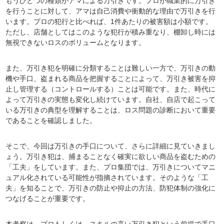
もうひとつの種類がアマによる万引きです。プロが職業的に万引き
を行うことに対して、アマは自己消費や衝動的な理由で万引きを行
います。プロの犯行と比べれば、1件あたりの被害額は小額です。
ただし、店舗としてはこのような犯行が積み重なり、棚卸し時には
無視できないロスのボリュームとなります。
また、万引き犯を明確に分類することは難しい一方で、万引きの動
機や手口、盗まれる商品を把握することによって、万引き被害を抑
止し管理する（コントロールする）ことは可能です。また、時代に
よって万引きの実態も変化し続けています。自社、自店で起こって
いる万引きの典型を理解することは、ロス問題の診断において重要
であることを確認しました。
そこで、今回は万引きの手口について、さらに詳細に見ていきまし
ょう。万引き犯は、捕まることなく確実に欲しい商品を盗むための
「工夫」をしています。また、プロ集団では、万引きについてマニ
ュアル化されている可能性が指摘されています。そのような「工
夫」を知ることで、万引きの防止や抑止の方法、防犯体制の強化に
つなげることが重要です。