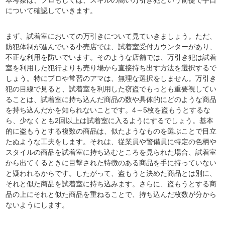
本考察は、プロもしくは、スキルの高い万引き犯という前提で手口
について確認していきます。
まず、試着室においての万引きについて見ていきましょう。ただ、
防犯体制が進んでいる小売店では、試着室受付カウンターがあり、
不正な利用を防いでいます。そのような店舗では、万引き犯は試着
室を利用した犯行よりも売り場から直接持ち出す方法を選択するで
しょう。特にプロや常習のアマは、無理な選択をしません。万引き
犯の目線で見ると、試着室を利用した窃盗でもっとも重要視してい
ることは、試着室に持ち込んだ商品の数や具体的にどのような商品
を持ち込んだかを知られないことです。4～5枚を盗もうとするな
ら、少なくとも2回以上は試着室に入るようにするでしょう。基本
的に盗もうとする複数の商品は、似たようなものを選ぶことで目立
たぬような工夫をします。それは、従業員や警備員に特定の色柄や
スタイルの商品を試着室に持ち込むところを見られた場合、試着室
から出てくるときに目撃された特徴のある商品を手に持っていない
と疑われるからです。したがって、盗もうと決めた商品とは別に、
それと似た商品を試着室に持ち込みます。さらに、盗もうとする商
品の上にそれと似た商品を重ねることで、持ち込んだ枚数が分から
ないようにします。