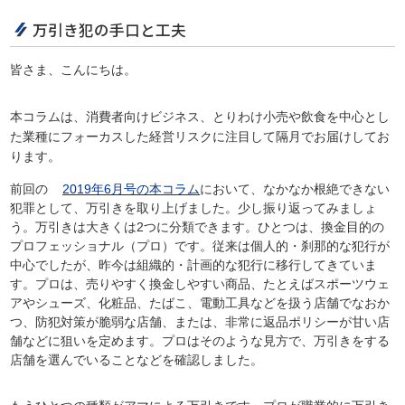
万引き犯の手口と工夫
皆さま、こんにちは。
本コラムは、消費者向けビジネス、とりわけ小売や飲食を中心とし
た業種にフォーカスした経営リスクに注目して隔月でお届けしてお
ります。
前回の
2019年6月号の本コラム
において、なかなか根絶できない
犯罪として、万引きを取り上げました。少し振り返ってみましょ
う。万引きは大きくは2つに分類できます。ひとつは、換金目的の
プロフェッショナル（プロ）です。従来は個人的・刹那的な犯行が
中心でしたが、昨今は組織的・計画的な犯行に移行してきていま
す。プロは、売りやすく換金しやすい商品、たとえばスポーツウェ
アやシューズ、化粧品、たばこ、電動工具などを扱う店舗でなおか
つ、防犯対策が脆弱な店舗、または、非常に返品ポリシーが甘い店
舗などに狙いを定めます。プロはそのような見方で、万引きをする
店舗を選んでいることなどを確認しました。