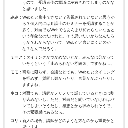
うので、受講者側の意識に左右されてしまうのかな
と思いました。
みみ：
Webだと集中できない？監視されていないと思うか
ら？個人的には弁護士のセミナーを受講することが
多く、対面でもWebでもあんまり変わらないなぁと
いう印象なのだけれど。そう思いたいからなんだろ
うか？わからないって、Webだと言いにくいのか
な？なんでだろう。
ミーア：
タイミングがつかめないとか、みんなは分かって
いそうという「止められない雰囲気」ですかね…。
モモ：
研修に限らず、会議などでも、Webだとタイミング
を掴めず、質問し難かったり、言葉がかぶったりし
ますよね。
ネコ：
対面でも、講師がノリノリで話しているときには割
り込めないし。ただ、対面だと聞いていなければバ
レてしまいそうだし、感想とかも求められそうで、
その緊張感はあるなぁ。
ゴリ：
新人の場合、講師がどのような方なのかも重要かと
思います。