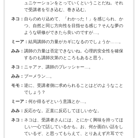
ュニケーションをとっていくということだね。それ
で受講者を引き込む、巻き込む。
ネコ：
自らのめり込めて、「わかった！」を感じられ、か
つ、自然と同じ方向性を目指せる感じ？そんな夢の
ような研修ができたら良いのですが…。
ミーア：
結局講師の力量がカギになるのでしょうか……。
みみ：
講師の力量は否定できないね。心理的安全性を確保
するのも講師次第のところもあると思う。
ネコ：
ニャアァ、講師のプレッシャー…。
みみ：
ブーメラン…。
モモ：
逆に、受講者側に求められることはどのようなこと
でしょう？
ミーア：
何か得るぞという意識とか…。
みみ：
反応かな。正直に反応してほしいかな。
ネコ：
ネコは、受講者さんには、とにかく興味を持ってほ
しい一心で話しているかも。お、何か面白い話をし
ているぞ、と思ってもらえて、とりあえず片耳でで