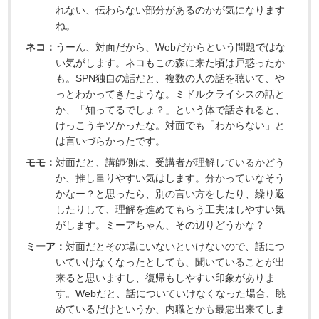
れない、伝わらない部分があるのかが気になります
ね。
ネコ：
うーん、対面だから、Webだからという問題ではな
い気がします。ネコもこの森に来た頃は戸惑ったか
も。SPN独自の話だと、複数の人の話を聴いて、や
っとわかってきたような。ミドルクライシスの話と
か、「知ってるでしょ？」という体で話されると、
けっこうキツかったな。対面でも「わからない」と
は言いづらかったです。
モモ：
対面だと、講師側は、受講者が理解しているかどう
か、推し量りやすい気はします。分かっていなそう
かなー？と思ったら、別の言い方をしたり、繰り返
したりして、理解を進めてもらう工夫はしやすい気
がします。ミーアちゃん、その辺りどうかな？
ミーア：
対面だとその場にいないといけないので、話につ
いていけなくなったとしても、聞いていることが出
来ると思いますし、復帰もしやすい印象がありま
す。Webだと、話についていけなくなった場合、眺
めているだけというか、内職とかも最悪出来てしま