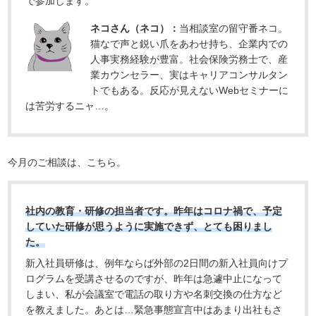
で参加します。
ネコさん（ネコ）：
当相談室の留守番ネコ。
猫なで声と鋭い爪をあわせ持ち、企業内での
人事実務経験が豊富。社会保険労務士で、産
業カウンセラー、実はキャリアコンサルタン
トでもある。反応が見えないWebセミナーに
は苦労するニャ…。
今月のご相談は、こちら。
社内の教育・研修の担当者です。昨年はコロナ禍で、予定
していた研修が思うように実施できず、とても困りまし
た。
新入社員研修は、例年ならば外部の2日間の新入社員向けプ
ログラムを受講させるのですが、昨年は急遽中止になって
しまい、私が会議室で電話の取り方や名刺交換の仕方など
を教えました。あとは…緊急事態宣言中はあまり出社もさ