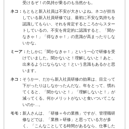
受けるぞ！の気持が乗るのも当然かも。
ネコ：
もともと新入社員は不安が大きいよね。ネコが担当
している新入社員研修では、最初に不安な気持ちを
認識してもらい、それを肯定するところからスター
トしているの。不安を肯定的に認識すると、「聞か
なきゃ！」「得なきゃ！」の意識が高まったりしな
いかな。
ミーア：
たしかに「聞かなきゃ！」という一心で研修を受
けていました。聞かないと！理解しないと！あと、
出来るようにならないと！という意識もあるかと思
います。
ネコ：
そうかー、だから新入社員研修の効果は、目立って
下がったりはしなかったんだな。年をとって、慣れ
てくると、「聞かないと！」「理解しないと！」が
減ってくる。何かメリットがないと食いついてこな
いのか…。
モモ：
新人さんは、「研修＝今の業務」ですが、管理職研
修などでは、「業務＞研修」と思っている方が多
く、「こんなことしてる時間があるなら、仕事した