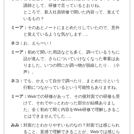
講師として、研修で言っているとおりね。
ところで、新入社員研修で聞いた内容って、覚えて
いるもの？
ミーア：
そのあとノートにまとめたりしていたので、意外
と覚えているような気がします…。
ネコ：
お、えらーい！
ミーア：
初めて聞いた用語なども多く、調べているうちに
話が進んで、さらについていけなくなった事案はあ
りました。いつの間にか調べ物が脱線したり…（小
声）。
ネコ：
でも、かえって自分で調べたり、まとめたりという
行動につながっているという可能性もありますね。
ミーア：
Webでの研修があって、その後対面での研修も受
けて、それでやっとわかった部分が結構ありまし
た。全く初めて聞く内容をWeb研修で理解しきるこ
とはできませんでした…。
みみ：
対面だとわかりやすいものなの？対面では感じられ
ること、直感で理解できることが、Webでは感じら