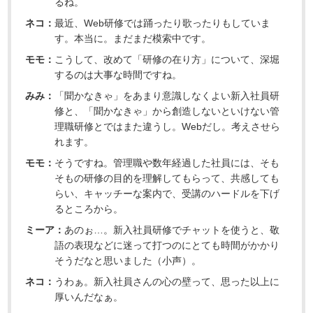
るね。
ネコ：
最近、Web研修では踊ったり歌ったりもしていま
す。本当に。まだまだ模索中です。
モモ：
こうして、改めて「研修の在り方」について、深堀
するのは大事な時間ですね。
みみ：
「聞かなきゃ」をあまり意識しなくよい新入社員研
修と、「聞かなきゃ」から創造しないといけない管
理職研修とではまた違うし。Webだし。考えさせら
れます。
モモ：
そうですね。管理職や数年経過した社員には、そも
そもの研修の目的を理解してもらって、共感しても
らい、キャッチーな案内で、受講のハードルを下げ
るところから。
ミーア：
あのぉ…。新入社員研修でチャットを使うと、敬
語の表現などに迷って打つのにとても時間がかかり
そうだなと思いました（小声）。
ネコ：
うわぁ。新入社員さんの心の壁って、思った以上に
厚いんだなぁ。