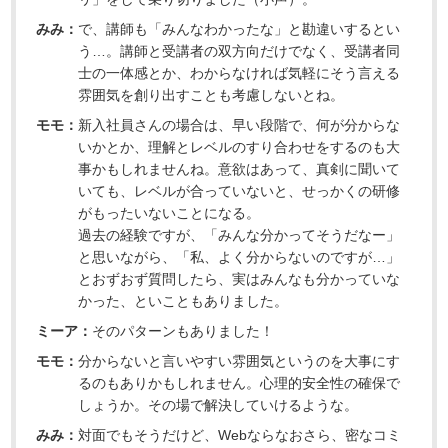
みみ：
で、講師も「みんなわかったな」と勘違いするとい
う…。講師と受講者の双方向だけでなく、受講者同
士の一体感とか、わからなければ気軽にそう言える
雰囲気を創り出すことも考慮しないとね。
モモ：
新入社員さんの場合は、早い段階で、何が分からな
いかとか、理解とレベルのすり合わせをするのも大
事かもしれませんね。意欲はあって、真剣に聞いて
いても、レベルが合っていないと、せっかくの研修
がもったいないことになる。
過去の経験ですが、「みんな分かってそうだなー」
と思いながら、「私、よく分からないのですが…」
とおずおず質問したら、実はみんなも分かっていな
かった、といこともありました。
ミーア：
そのパターンもありました！
モモ：
分からないと言いやすい雰囲気というのを大事にす
るのもありかもしれません。心理的安全性の確保で
しょうか。その場で解決していけるような。
みみ：
対面でもそうだけど、Webならなおさら、密なコミ