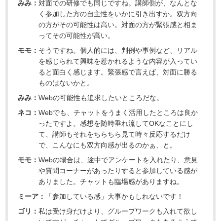
みみ：
対面での研修でも同じですね。講師側が、なんとな
く参加した方の自主性をいかに引き出すか。双方向
の方がその可能性は高い。対面の方が緊張感と相ま
ってその可能性が高い。
モモ：
そうですね。個人的には、判例や事例など、リアル
を感じられて興味を惹かれるような内容が入ってい
ると面白く感じます。緊張感で言えば、対面に勝る
ものはないかと。
みみ：
Webの可能性も追求したいところだな。
ネコ：
Webでも、チャットをうまく活用したところは良か
ったですよ。感想を随時垂れ流してOKなことにし
て、講師もそれをちらちら見て時々反応するだけ
で、こんなにも双方向感が出るのかぁ、と。
モモ：
Webの場合は、途中でアンケートを入れたり、意見
や質問コーナーがあったりすると参加している感が
ありました。チャットも臨場感がありますね。
ミーア：
「参加している感」大事かもしれないです！
ゴリ：
私は受け身だけより、グループワークも入れて欲し