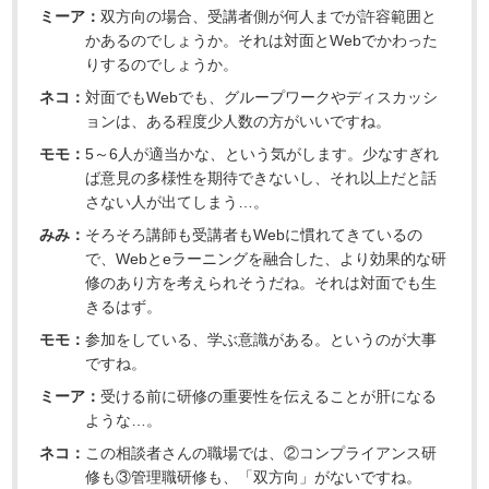
ミーア：
双方向の場合、受講者側が何人までが許容範囲と
かあるのでしょうか。それは対面とWebでかわった
りするのでしょうか。
ネコ：
対面でもWebでも、グループワークやディスカッシ
ョンは、ある程度少人数の方がいいですね。
モモ：
5～6人が適当かな、という気がします。少なすぎれ
ば意見の多様性を期待できないし、それ以上だと話
さない人が出てしまう…。
みみ：
そろそろ講師も受講者もWebに慣れてきているの
で、Webとeラーニングを融合した、より効果的な研
修のあり方を考えられそうだね。それは対面でも生
きるはず。
モモ：
参加をしている、学ぶ意識がある。というのが大事
ですね。
ミーア：
受ける前に研修の重要性を伝えることが肝になる
ような…。
ネコ：
この相談者さんの職場では、②コンプライアンス研
修も③管理職研修も、「双方向」がないですね。