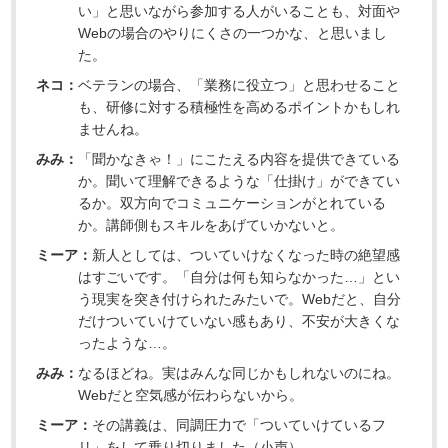
い」と思いながら参加する人がいることも、対面や
Webの場合のやりにくさの一つかな、と思いまし
た。
ネコ：
ベテランの場合、「業務に役立つ」と思わせること
も、研修に対する積極性を高めるポイントかもしれ
ませんね。
みみ：
「聞かなきゃ！」にこたえる内容を提供できている
か。聞いて理解できるような「仕掛け」ができてい
るか。双方向でコミュニケーションがとれている
か。講師側もスキルをあげていかないと。
ミーア：
新人としては、ついていけなくなった時の絶望感
はすごいです。「自分は何も知らなかった…」とい
う現実を突き付けられたみたいで。Webだと、自分
だけついていけていない感もあり、不安が大きくな
ったような…。
みみ：
なるほどね。実はみんな同じかもしれないのにね。
Webだと空気感が伝わらないから。
ミーア：
その講義は、同調圧力で「ついていけているフ
リ」をして乗り切りました（小声）。