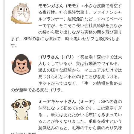
モモンガさん（モモ）：
小さな皮膜で滑空す
る夜行性。社会保険労務士、ファイナンシャ
ルプランナー、運転免許など…すべてペーパ
ーですが、そこそこ長い会社員経験をおなか
の袋から取り出しながら実務の間を飛び回り
ます。SPNの森にも慣れて、時々黒いセリフも飛び出しま
す。
ゴリラさん（ゴリ）：
初登場！森の中では大
人しくしているが、実は行動派でワイルド。
過去の様々な経験から、マニュアルだけでは
見つけられない不正のほころびを見つける。
ネットからではなく、「生」の情報を集める
のが趣味である変なゴリラ。
ミーアキャットさん（ミーア）：
SPNの森の
仲間になって初めての冬です。この森寒すぎ
る…。最近はあたたかい毛布にくるまってい
ることが多くなりました。爪痕を残すという
意気込みのもと、毛布の中から前のめり気味