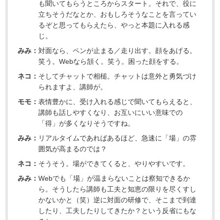
も聞いてもらうところからスタート。それで、役に
立ちそうだなとか、おもしろそうなことを言ってい
るぞと思ってもらえたら、やっと本題に入れる感
じ。
みみ：
対面なら、ペンが止まる／走り出す。顔をあげる。
笑う。Webなら頷く。笑う。困った顔をする。
ネコ：
そしてチャットで相槌。チャットは意外と勇気づけ
られますよ、講師が。
モモ：
表情豊かに、受け入れる感じで聞いてもらえると、
講師も話しやすくなり、お互いにいい意味での
「得」が多くなりそうですね。
みみ：
リアルタイムであればあるほど、急速に「場」の雰
囲気が高まるのでは？
ネコ：
そうそう。場ができてくると、やりやすいです。
みみ：
Webでも「場」が温まらないことは察知できるか
ら。そうしたら講師も工夫と知恵の限りを尽くすし
かないかと（笑）逆に対面の研修で、そこまで到達
したり、工夫したりしてきたか？という反省にもな