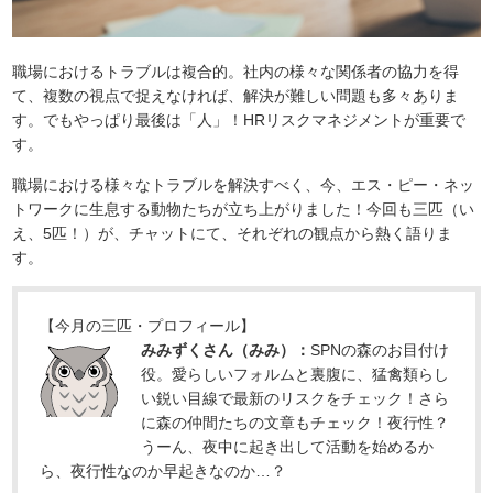
職場におけるトラブルは複合的。社内の様々な関係者の協力を得
て、複数の視点で捉えなければ、解決が難しい問題も多々ありま
す。でもやっぱり最後は「人」！HRリスクマネジメントが重要で
す。
職場における様々なトラブルを解決すべく、今、エス・ピー・ネッ
トワークに生息する動物たちが立ち上がりました！今回も三匹（い
え、5匹！）が、チャットにて、それぞれの観点から熱く語りま
す。
【今月の三匹・プロフィール】
みみずくさん（みみ）：
SPNの森のお目付け
役。愛らしいフォルムと裏腹に、猛禽類らし
い鋭い目線で最新のリスクをチェック！さら
に森の仲間たちの文章もチェック！夜行性？
うーん、夜中に起き出して活動を始めるか
ら、夜行性なのか早起きなのか…？