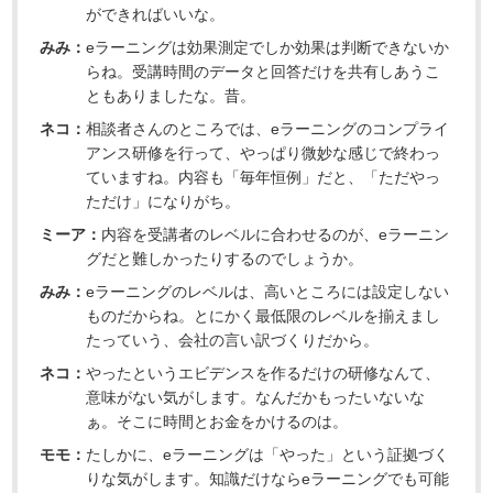
ができればいいな。
みみ：
eラーニングは効果測定でしか効果は判断できないか
らね。受講時間のデータと回答だけを共有しあうこ
ともありましたな。昔。
ネコ：
相談者さんのところでは、eラーニングのコンプライ
アンス研修を行って、やっぱり微妙な感じで終わっ
ていますね。内容も「毎年恒例」だと、「ただやっ
ただけ」になりがち。
ミーア：
内容を受講者のレベルに合わせるのが、eラーニン
グだと難しかったりするのでしょうか。
みみ：
eラーニングのレベルは、高いところには設定しない
ものだからね。とにかく最低限のレベルを揃えまし
たっていう、会社の言い訳づくりだから。
ネコ：
やったというエビデンスを作るだけの研修なんて、
意味がない気がします。なんだかもったいないな
ぁ。そこに時間とお金をかけるのは。
モモ：
たしかに、eラーニングは「やった」という証拠づく
りな気がします。知識だけならeラーニングでも可能