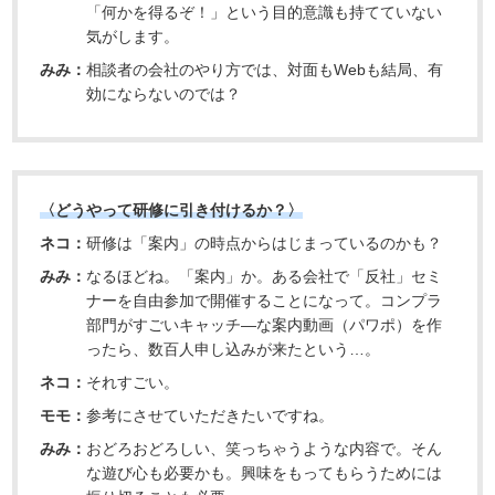
「何かを得るぞ！」という目的意識も持てていない
気がします。
みみ：
相談者の会社のやり方では、対面もWebも結局、有
効にならないのでは？
〈どうやって研修に引き付けるか？〉
ネコ：
研修は「案内」の時点からはじまっているのかも？
みみ：
なるほどね。「案内」か。ある会社で「反社」セミ
ナーを自由参加で開催することになって。コンプラ
部門がすごいキャッチ―な案内動画（パワポ）を作
ったら、数百人申し込みが来たという…。
ネコ：
それすごい。
モモ：
参考にさせていただきたいですね。
みみ：
おどろおどろしい、笑っちゃうような内容で。そん
な遊び心も必要かも。興味をもってもらうためには