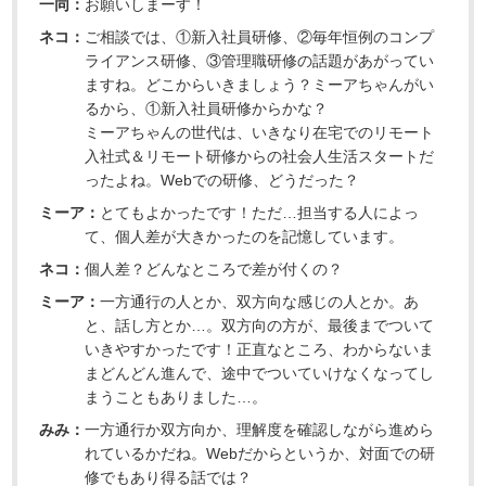
一同：
お願いしまーす！
ネコ：
ご相談では、①新入社員研修、②毎年恒例のコンプ
ライアンス研修、③管理職研修の話題があがってい
ますね。どこからいきましょう？ミーアちゃんがい
るから、①新入社員研修からかな？
ミーアちゃんの世代は、いきなり在宅でのリモート
入社式＆リモート研修からの社会人生活スタートだ
ったよね。Webでの研修、どうだった？
ミーア：
とてもよかったです！ただ…担当する人によっ
て、個人差が大きかったのを記憶しています。
ネコ：
個人差？どんなところで差が付くの？
ミーア：
一方通行の人とか、双方向な感じの人とか。あ
と、話し方とか…。双方向の方が、最後までついて
いきやすかったです！正直なところ、わからないま
まどんどん進んで、途中でついていけなくなってし
まうこともありました…。
みみ：
一方通行か双方向か、理解度を確認しながら進めら
れているかだね。Webだからというか、対面での研
修でもあり得る話では？