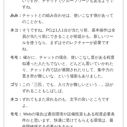
いですが、チャットでグループワークもあるようで
すね。
みみ：
チャットとの組み合わせは、使いこなす側があって
のことかも。
ネコ：
そうですね。PCは1人1台が当たり前、基本操作は全
員が当たり前にできることが前提かも。新しいツー
ルを使うなら、まずはそのレクチャーが必要です
ね。
モモ：
確かに、チャットの場合、使いこなし度がある程度
似通った人たちでないと、どんどん置いていかれた
り、チャット内で話が展開されたりして、集中力の
置き所が難しいな、という場面もありました。
ゴリ：
この「三匹」でも、入り方が難しいという…。話が
ずれることもしばしば。
ネコ：
ずれてもまた戻れるのも、文字の良いところです
よ。
モモ：
Webの場合は通信環境や設備投資もある程度必要条
件かと思います。快適に受けてもらえる環境は、最
低限確保する必要があるかと。