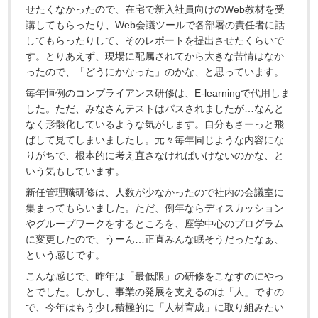
せたくなかったので、在宅で新入社員向けのWeb教材を受
講してもらったり、Web会議ツールで各部署の責任者に話
してもらったりして、そのレポートを提出させたくらいで
す。とりあえず、現場に配属されてから大きな苦情はなか
ったので、「どうにかなった」のかな、と思っています。
毎年恒例のコンプライアンス研修は、E-learningで代用しま
した。ただ、みなさんテストはパスされましたが…なんと
なく形骸化しているような気がします。自分もさーっと飛
ばして見てしまいましたし。元々毎年同じような内容にな
りがちで、根本的に考え直さなければいけないのかな、と
いう気もしています。
新任管理職研修は、人数が少なかったので社内の会議室に
集まってもらいました。ただ、例年ならディスカッション
やグループワークをするところを、座学中心のプログラム
に変更したので、うーん…正直みんな眠そうだったなぁ、
という感じです。
こんな感じで、昨年は「最低限」の研修をこなすのにやっ
とでした。しかし、事業の発展を支えるのは「人」ですの
で、今年はもう少し積極的に「人材育成」に取り組みたい