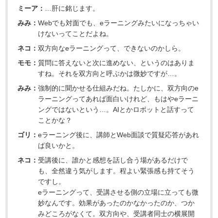
ミーア：
…肝に銘じます。
みみ：
Webでも対面でも、eラーニングみたいになっちゃい
けないってことだよね。
ネコ：
双方向なeラーニングって、できないのかしら。
モモ：
質問に答えないと次に進めない、というのはありま
すね。それを双方向と呼ぶかは微妙ですが…。
みみ：
強制的に聞かせる仕組みだね。たしかに、双方向のe
ラーニングってあれば面白いけれど、もはやeラーニ
ングではないという…。AIとかロボットと話すって
ことかな？
ゴリ：
eラーニング後に、講師とWeb面談で質疑応答があれ
ば良いかと。
ネコ：
受講後に、誰かと感想を話し合う場があるだけで
も、全然違う気がします。程よい緊張感も持てそう
ですし。
eラーニングって、受講させる側の立場に立っても微
妙なんです。効果があったのかなかったのか、つか
みどころがなくて。双方向や、受講者同士の横展開