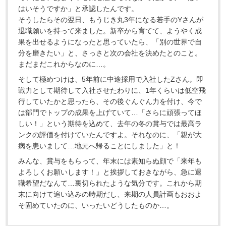
はいそうですか」と承認したんです。
そうしたらその翌日、もうじき丸3年になる若手のYさんが
退職願いを持って来ました。新卒から育てて、ようやく成
果を出せるようになったと思っていたら、「別の世界で自
分を磨きたい」と、さっさと次の会社を決めたとのこと。
まだまだこれからなのに…。
そして極めつけは、5年前に中途採用で入社したZさん。即
戦力として期待して入社させたわりに、1年くらいは低空飛
行していたかと思ったら、その後ぐんぐん力を付け、今で
は部門でトップの成果を上げていて…「さらに頑張ってほ
しい！」という期待を込めて、去年の冬の賞与では最高ラ
ンクの評価を付けていたんですよ。それなのに、「親が大
病を患いまして…地元へ帰ることにしました」と！
みんな、賞与をもらって、年末には素知らぬ顔で「来年も
よろしくお願いします！」と挨拶しておきながら、急に退
職希望だなんて…裏切られたような気分です。これから期
末に向けて追い込みの時期だし、来期の人員計画もおおよ
そ固めていたのに、いったいどうしたものか…。