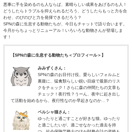
悪事に手を染めるのも人ならば、素晴らしい成果をあげるのも人！
どうしたらトラブルを抑えられるだろう、どうしたらもっと力を合
わせ、のびのびと力を発揮できるだろう？
SPNの森に生息する動物たちが、今日もチャットで語り合います。
今月からちょっとリニューアル！いろいろな動物さんが登場しま
す！
【SPNの森に生息する動物たち＜プロフィール＞】
みみずくさん：
SPNの森のお目付け役。愛らしいフォルムと
裏腹に、猛禽類らしい鋭い目線で最新のリス
クをチェック！さらに森の仲間たちの文章も
チェック！夜行性？うーん、夜中に起き出し
て活動を始めるから、夜行性なのか早起きなのか…？
ペルシャ猫さん：
ゆったりと過ごすことが好きな猫。ゆったり
と過ごしたいが、過ごせなかった過去を持
つ。社会保険労務士のほか財務会計の資格も