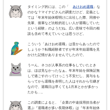
タイミング的には、この「
あけおめ退職
」な
のかな？マイナビさんの調査だけど、定義とし
ては「年末年始休暇明けに出社した際、同僚や
先輩、後輩など比較的近しい人が退職していた
という経験」のようだね。広い意味で今回の相
談も含めて考えていいとは思うけど。
こういう「あけおめ退職」は昔からあったので
しょうか？転職経験者ですが年末年始退職を見
かけた記憶がありませんでしたので。
うーん、ネコが人事系の仕事をしていたとき
は、ほぼ見なかったなぁ。年末年始を保険証無
しで過ごすのってけっこう不安だし、賞与をも
らってから退職を表明した人はそれから引継ぎ
なので、退職日は早くても1月末とかが多かっ
たかも…。
この調査によると、「企業の中途採用担当者が
選ぶ『退職者が多い長期休暇』は『年末年始休