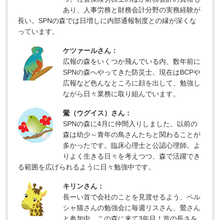
あり、人事労務と財務会計分野の実務経験が
長い。SPNの森では日増しに内部通報制度との縁が深くな
っています。
ケツァールさん：
広報の森をいくつか飛んでいる内、数年前に
SPNの森へやってきた防災士。現在はBCPや
広報など色んなところに顔を出して、勉強し
ながら日々業務に取り組んでいます。
鶯（ウグイス）さん：
SPNの森に4月に仲間入りしました。以前の
森は幼少～青年の鳥さんたちと関わることが
多かったです。臨床心理士と公認心理師。よ
りよく生きる日々を考えつつ、森で活躍でき
る範囲を広げられるように日々勉強中です。
キリンさん：
長ーい首で会社のことを見渡せるよう、ペル
シャ猫さんの勉強会に毎週リスさん、鶯さん
と参加中。この森に来て3年目！首の長さを