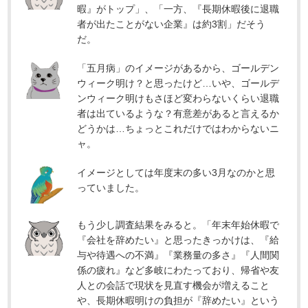
暇』がトップ」、「一方、『長期休暇後に退職
者が出たことがない企業』は約3割」だそう
だ。
「五月病」のイメージがあるから、ゴールデン
ウィーク明け？と思ったけど…いや、ゴールデ
ンウィーク明けもさほど変わらないくらい退職
者は出ているような？有意差があると言えるか
どうかは…ちょっとこれだけではわからないニ
ャ。
イメージとしては年度末の多い3月なのかと思
っていました。
もう少し調査結果をみると。「年末年始休暇で
『会社を辞めたい』と思ったきっかけは、『給
与や待遇への不満』『業務量の多さ』『人間関
係の疲れ』など多岐にわたっており、帰省や友
人との会話で現状を見直す機会が増えること
や、長期休暇明けの負担が『辞めたい』という