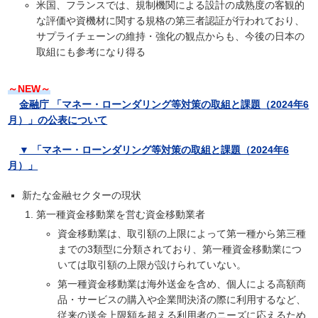
米国、フランスでは、規制機関による設計の成熟度の客観的
な評価や資機材に関する規格の第三者認証が行われており、
サプライチェーンの維持・強化の観点からも、今後の日本の
取組にも参考になり得る
～NEW～
金融庁 「マネー・ローンダリング等対策の取組と課題（2024年6
月）」の公表について
▼ 「マネー・ローンダリング等対策の取組と課題（2024年6
月）」
新たな金融セクターの現状
第一種資金移動業を営む資金移動業者
資金移動業は、取引額の上限によって第一種から第三種
までの3類型に分類されており、第一種資金移動業につ
いては取引額の上限が設けられていない。
第一種資金移動業は海外送金を含め、個人による高額商
品・サービスの購入や企業間決済の際に利用するなど、
従来の送金上限額を超える利用者のニーズに応えるため