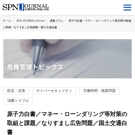
ホーム
SPN JOURNAL Online
連載コラム
原子力白書／マネー・ローンダリング等対策の取組
と課題／なりすまし広告問題／国土交通白書
危機管理トピックス
防災・災害
サイバーセキュリティ
労働時間・残業問題
消費トラブル
原子力白書／マネー・ローンダリング等対策の
取組と課題／なりすまし広告問題／国土交通白
書