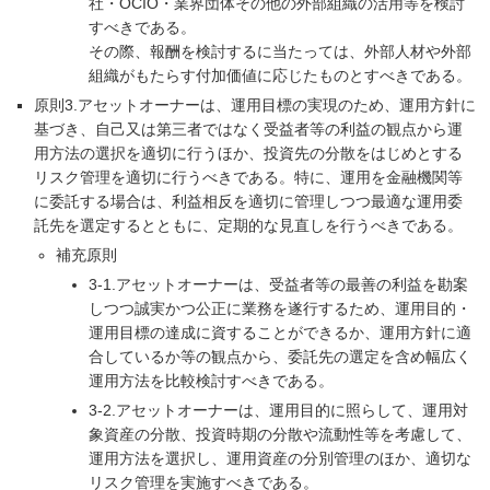
社・OCIO・業界団体その他の外部組織の活用等を検討
すべきである。
その際、報酬を検討するに当たっては、外部人材や外部
組織がもたらす付加価値に応じたものとすべきである。
原則3.アセットオーナーは、運用目標の実現のため、運用方針に
基づき、自己又は第三者ではなく受益者等の利益の観点から運
用方法の選択を適切に行うほか、投資先の分散をはじめとする
リスク管理を適切に行うべきである。特に、運用を金融機関等
に委託する場合は、利益相反を適切に管理しつつ最適な運用委
託先を選定するとともに、定期的な見直しを行うべきである。
補充原則
3-1.アセットオーナーは、受益者等の最善の利益を勘案
しつつ誠実かつ公正に業務を遂行するため、運用目的・
運用目標の達成に資することができるか、運用方針に適
合しているか等の観点から、委託先の選定を含め幅広く
運用方法を比較検討すべきである。
3-2.アセットオーナーは、運用目的に照らして、運用対
象資産の分散、投資時期の分散や流動性等を考慮して、
運用方法を選択し、運用資産の分別管理のほか、適切な
リスク管理を実施すべきである。