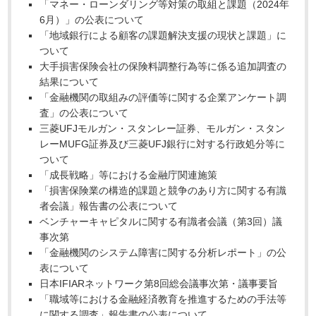
「マネー・ローンダリング等対策の取組と課題（2024年
6月）」の公表について
「地域銀行による顧客の課題解決支援の現状と課題」に
ついて
大手損害保険会社の保険料調整行為等に係る追加調査の
結果について
「金融機関の取組みの評価等に関する企業アンケート調
査」の公表について
三菱UFJモルガン・スタンレー証券、モルガン・スタン
レーMUFG証券及び三菱UFJ銀行に対する行政処分等に
ついて
「成長戦略」等における金融庁関連施策
「損害保険業の構造的課題と競争のあり方に関する有識
者会議」報告書の公表について
ベンチャーキャピタルに関する有識者会議（第3回）議
事次第
「金融機関のシステム障害に関する分析レポート」の公
表について
日本IFIARネットワーク第8回総会議事次第・議事要旨
「職域等における金融経済教育を推進するための手法等
に関する調査」報告書の公表について