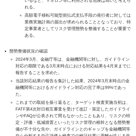
いるなど、マネロン等に利用される危険は高いと考えら
れる。
高額電子移転可能型前払式支払手段の発行者に対しては
業務実施計画の届出が求められることとなっており、特
定事業者としてリスク管理態勢を整備することが重要で
ある。
態勢整備状況の確認
2024年3月、金融庁等は、金融機関等に対し、ガイドライン
対応の期限である3月末時点における対応結果を4月末までに
報告することを求めた。
当該対応結果の報告を集計した結果、2024年3月末時点の金
融機関等におけるガイドライン対応の完了率は99%であっ
た。
これまでの取組を振り返ると、ターゲット検査実施当初は、
FATF第4次対日相互審査を受けて改訂・策定したガイドライ
ンやFAQが公表されて間もなかったこともあり、リスクの特
定・評価・低減措置といったリスク管理の根幹となる態勢整
備が不十分な先や、ガイドラインとのギャップを金融機関等
自ら分析する自己評価と検査での検証結果に乖離が生じる先