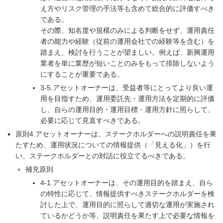
え方やリスク管理の手法等も含めて総合的に評価すべき
である。
その際、知名度や規模のみによる判断をせず、運用責任
者の能力や経験（従前の運用会社での経験等を含む）を
踏まえ、検討を行うことが望ましい。例えば、新興運用
業者を単に業歴が短いことのみをもって排除しないよう
にすることが重要である。
3-5.アセットオーナーは、受益者等にとってより良い運
用を目指すため、運用委託先・運用方法を定期的に評価
し、自らの運用目的・運用目標・運用方針に照らして、
必要に応じて見直すべきである。
原則4.アセットオーナーは、ステークホルダーへの説明責任を果
たすため、運用状況についての情報提供（「見える化」）を行
い、ステークホルダーとの対話に役立てるべきである。
補充原則
4-1.アセットオーナーは、その運用目的を踏まえ、自ら
の特性に応じて、情報提供すべきステークホルダーを検
討した上で、運用目的に照らして適切な運用が実施され
ているかどうか等、説明責任を果たす上で必要な情報を