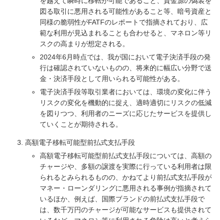
を越えて瞬時に移転が可能であること、資金源の偽装を
図る取引に悪用される可能性があること等、暗号資産と
同様の脆弱性がFATFのレポートで指摘されており、広
範な利用が見込まれることも合わせると、マネロン等リ
スクの高まりが想定される。
2024年6月時点では、我が国において電子決済手段の発
行は確認されていないものの、将来的に幅広い分野で送
金・決済手段として用いられる可能性がある。
電子決済手段等取引業者においては、環境の変化に伴う
リスクの変化を機動的に捉え、適時適切にリスクの低減
を図りつつ、利用者のニーズに応じたサービスを提供し
ていくことが期待される。
高額電子移転可能型前払式支払手段
高額電子移転可能型前払式支払手段については、高額の
チャージや、多額の譲渡を実際に行っている利用者は限
られるとみられるものの、かねてより前払式支払手段が
マネー・ローンダリングに悪用される事例が指摘されて
いるほか、例えば、国際ブランドの前払式支払手段で
は、数千万円のチャージが可能なサービスも提供されて