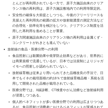
とんどが再利用されている一方で、原子力施設由来のクリア
ランス物の再利用は、原子力施設敷地内での利用等限定的。
安全性の確保を大前提としつつも、今後のフリーリリースを
見据えた再利用先の範囲の拡大や放射能濃度の測定方法など
の合理化・効率化等を検討をしつつ、クリアランス制度を活
用した再利用を進めることが重要。
原子力関連施設由来のクリアランス物の再利用は金属くず・
コンクリートがれきとも進んでいない
放射線の食品・医療分野への利用
食品照射には殺菌効果や発芽防止効果などがあり、世界的に
は商業規模で流通しているが、日本では法規制によりジャガ
イモへの照射しか認められていない。
放射線育種は従来より用いられてきた品種改良の手法で、日
本でもイネの栽培面積の約18％で放射線育種品種・系統を活
用して開発された品種が栽培されている。
医療分野では、X線診断、CT検査やがん治療など放射線利用
が浸透しつつある。
個人的ベネフィットが多い医療分野での利用は広まりつつあ
るが、食品照射は消費者におけるベネフィットが実感されて