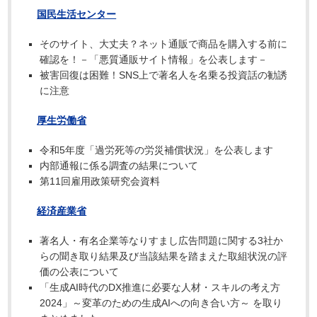
国民生活センター
そのサイト、大丈夫？ネット通販で商品を購入する前に
確認を！－「悪質通販サイト情報」を公表します－
被害回復は困難！SNS上で著名人を名乗る投資話の勧誘
に注意
厚生労働省
令和5年度「過労死等の労災補償状況」を公表します
内部通報に係る調査の結果について
第11回雇用政策研究会資料
経済産業省
著名人・有名企業等なりすまし広告問題に関する3社か
らの聞き取り結果及び当該結果を踏まえた取組状況の評
価の公表について
「生成AI時代のDX推進に必要な人材・スキルの考え方
2024」～変革のための生成AIへの向き合い方～ を取り