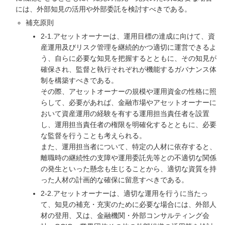
には、外部知見の活用や外部委託を検討すべきである。
補充原則
2-1.アセットオーナーは、運用目標の達成に向けて、資
産運用及びリスク管理を継続的かつ適切に運営できるよ
う、自らに必要な知見を把握するとともに、その知見が
確保され、監督と執行それぞれが機能するガバナンス体
制を構築すべきである。
その際、アセットオーナーの規模や運用資金の性格に照
らして、必要があれば、金融市場やアセットオーナーに
おいて資産運用の経験を有する運用担当責任者を設置
し、運用担当責任者の権限を明確化するとともに、必要
な監督を行うことも考えられる。
また、運用担当者について、特定の人材に依存すると、
離職時の継続性の支障や運用委託先等との不適切な関係
の発生といった懸念も生じることから、適切な資質を持
った人材の計画的な確保に留意すべきである。
2-2.アセットオーナーは、適切な運用を行うに当たっ
て、知見の補充・充実のために必要な場合には、外部人
材の登用、又は、金融機関・外部コンサルティング会