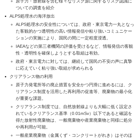
原子力・放射線を含む様々なリスク源に関するリスク認識に
ついての調査を紹介
ALPS処理水の海洋放出
ALPS処理水の安全性については、政府・東京電力一丸となっ
た客観的かつ透明性の高い情報発信や粘り強いコミュニケー
ションの実施により、国民の間に一定程度浸透。
IAEAなどの第三者機関の評価を受けるなど、情報発信の客観
性・透明性を確保しようとする取組は有効。
政府・東京電力に対しては、継続して国民の不安の声に真摯
に応えていく粘り強い取組が求められる
クリアランス物の利用
原子力発電所等の廃止措置を安全かつ円滑に進めるには、ク
リアランス制度を活用した再利用の促進等、廃棄物の最小化
が重要な課題。
クリアランス制度では、自然放射線よりも大幅に低く設定さ
れているクリアランス基準（0.01mSv）以下であると確認を
得た放射性廃棄物は、一般廃棄物や産業廃棄物と同様に処分
や再利用が可能。
一般産業廃棄物（金属くず・コンクリートがれき）はそのほ