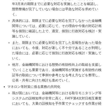
年3月末の期限までに必要な対応を実施したことを確認し、
態勢整備が完了していない場合には早急な対応を求めてい
く。
具体的には、期限までに必要な対応を完了しなかった金融機
関等については、必要に応じて、その理由や今後の対応計画
等を個別に確認した上で、適宜、個別に行政対応を検討・実
施していく。
また、期限までに必要な対応を完了した旨報告があった場合
においても、今後、対応が著しく不十分であることが判明し
た場合には、必要に応じて個別に行政対応を検討・実施して
いく。
他方、金融機関等における態勢の有効性向上の取組を支援し
ていくことも重要であり、金融機関等が実施する有効性の検
証等の取組について事例や参考となる考え方などを整理し、
公表・共有に向けた検討も進めていく。
マネロン等対策に係る業務の共同化
我が国においては、金融機関等における取引モニタリング等
システムの誤検知率が非常に高く、FATF第4次対日相互審査
においても、大量の誤検知を手作業でチェックする作業が経