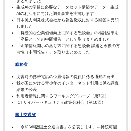
まとめました
生成AIの学習に必要なデータセット構築やデータ・生成
AIの利活用に向けた調査事業を実施します
日本風力開発株式会社から報告徴収に対する回答を受領
しました
「持続的な企業価値向上に関する懇談会」の検討結果を
「座長としての中間報告」として取りまとめました
「企業情報開示のあり方に関する懇談会 課題と今後の方
向性（中間報告）」を取りまとめました
総務省
災害時の携帯電話の位置情報の提供に係る通知の発出
我が国における青少年のインターネット利用に係る調査
結果の公表
利用者情報に関するワーキンググループ（第7回）
ICTサイバーセキュリティ政策分科会（第10回）
国土交通省
「令和6年版国土交通白書」を公表します。～持続可能