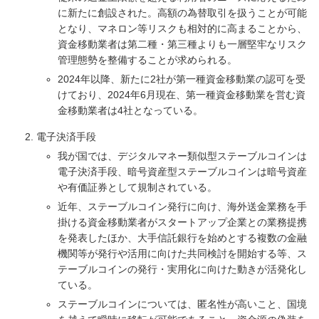
に新たに創設された。高額の為替取引を扱うことが可能
となり、マネロン等リスクも相対的に高まることから、
資金移動業者は第二種・第三種よりも一層堅牢なリスク
管理態勢を整備することが求められる。
2024年以降、新たに2社が第一種資金移動業の認可を受
けており、2024年6月現在、第一種資金移動業を営む資
金移動業者は4社となっている。
電子決済手段
我が国では、デジタルマネー類似型ステーブルコインは
電子決済手段、暗号資産型ステーブルコインは暗号資産
や有価証券として規制されている。
近年、ステーブルコイン発行に向け、海外送金業務を手
掛ける資金移動業者がスタートアップ企業との業務提携
を発表したほか、大手信託銀行を始めとする複数の金融
機関等が発行や活用に向けた共同検討を開始する等、ス
テーブルコインの発行・実用化に向けた動きが活発化し
ている。
ステーブルコインについては、匿名性が高いこと、国境