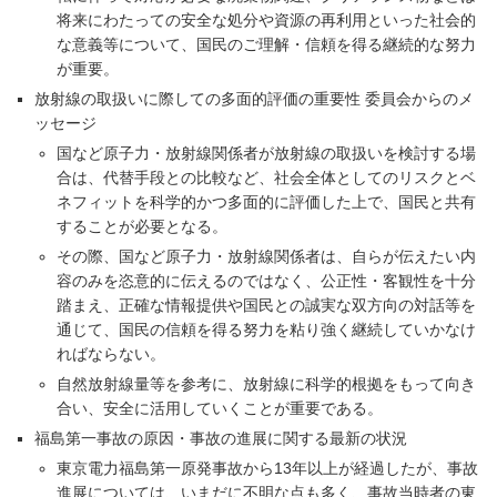
将来にわたっての安全な処分や資源の再利用といった社会的
な意義等について、国民のご理解・信頼を得る継続的な努力
が重要。
放射線の取扱いに際しての多面的評価の重要性 委員会からのメ
ッセージ
国など原子力・放射線関係者が放射線の取扱いを検討する場
合は、代替手段との比較など、社会全体としてのリスクとベ
ネフィットを科学的かつ多面的に評価した上で、国民と共有
することが必要となる。
その際、国など原子力・放射線関係者は、自らが伝えたい内
容のみを恣意的に伝えるのではなく、公正性・客観性を十分
踏まえ、正確な情報提供や国民との誠実な双方向の対話等を
通じて、国民の信頼を得る努力を粘り強く継続していかなけ
ればならない。
自然放射線量等を参考に、放射線に科学的根拠をもって向き
合い、安全に活用していくことが重要である。
福島第一事故の原因・事故の進展に関する最新の状況
東京電力福島第一原発事故から13年以上が経過したが、事故
進展については、いまだに不明な点も多く、事故当時者の東