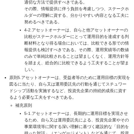
適切な方法で提供すべきである。
その際、情報提供に伴う負担を考慮しつつ、ステークホ
ルダーの理解に資する、分かりやすい内容となる工夫に
努めるべきである。
4-2.アセットオーナーは、自らと他アセットオーナーの
比較がステークホルダーにとって運用目的を達成する判
断材料となり得る場合においては、比較できる形での情
報提供も検討すべきである。その際、運用実績等の数値
のみで単純比較されることは望ましくなく、運用方針等
を踏まえ、総合的に比較できるよう工夫することが望ま
しい。
原則5.アセットオーナーは、受益者等のために運用目標の実現を
図るに当たり、自ら又は運用委託先の行動を通じてスチュワー
ドシップ活動を実施するなど、投資先企業の持続的成長に資す
るよう必要な工夫をすべきである。
補充原則
5-1.アセットオーナーは、長期的に運用目標を実現させ
るため、自ら又は運用委託先による、投資先企業やその
事業環境等に関する深い理解に基づく建設的な「目的を
持った対話」（エンゲージメント）などを通じて、投資