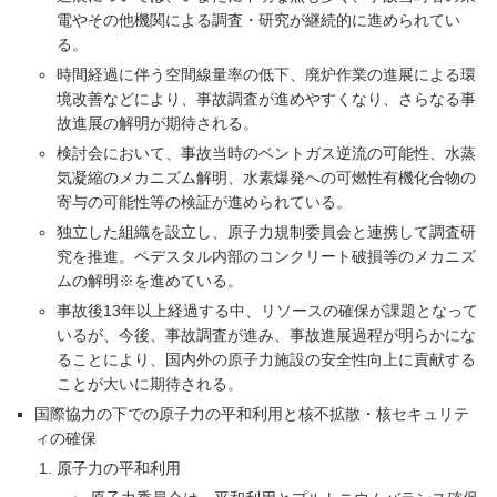
電やその他機関による調査・研究が継続的に進められてい
る。
時間経過に伴う空間線量率の低下、廃炉作業の進展による環
境改善などにより、事故調査が進めやすくなり、さらなる事
故進展の解明が期待される。
検討会において、事故当時のベントガス逆流の可能性、水蒸
気凝縮のメカニズム解明、水素爆発への可燃性有機化合物の
寄与の可能性等の検証が進められている。
独立した組織を設立し、原子力規制委員会と連携して調査研
究を推進。ペデスタル内部のコンクリート破損等のメカニズ
ムの解明※を進めている。
事故後13年以上経過する中、リソースの確保が課題となって
いるが、今後、事故調査が進み、事故進展過程が明らかにな
ることにより、国内外の原子力施設の安全性向上に貢献する
ことが大いに期待される。
国際協力の下での原子力の平和利用と核不拡散・核セキュリテ
ィの確保
原子力の平和利用