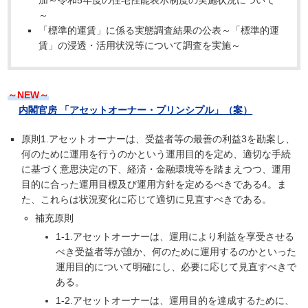
加～令和5年度の住宅性能表示制度の実施状況について
～
「標準的運賃」に係る実態調査結果の公表～「標準的運
賃」の浸透・活用状況等について調査を実施～
～NEW～
内閣官房 「アセットオーナー・プリンシプル」（案）
原則1.アセットオーナーは、受益者等の最善の利益3を勘案し、
何のために運用を行うのかという運用目的を定め、適切な手続
に基づく意思決定の下、経済・金融環境等を踏まえつつ、運用
目的に合った運用目標及び運用方針を定めるべきである4。ま
た、これらは状況変化に応じて適切に見直すべきである。
補充原則
1-1.アセットオーナーは、運用により利益を享受させる
べき受益者等が誰か、何のために運用するのかといった
運用目的について明確にし、必要に応じて見直すべきで
ある。
1-2.アセットオーナーは、運用目的を達成するために、