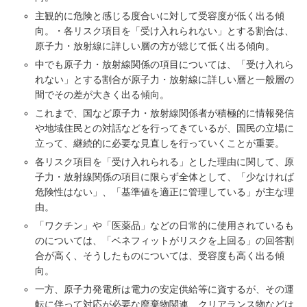
主観的に危険と感じる度合いに対して受容度が低く出る傾
向。・各リスク項目を「受け入れられない」とする割合は、
原子力・放射線に詳しい層の方が総じて低く出る傾向。
中でも原子力・放射線関係の項目については、「受け入れら
れない」とする割合が原子力・放射線に詳しい層と一般層の
間でその差が大きく出る傾向。
これまで、国など原子力・放射線関係者が積極的に情報発信
や地域住民との対話などを行ってきているが、国民の立場に
立って、継続的に必要な見直しを行っていくことが重要。
各リスク項目を「受け入れられる」とした理由に関して、原
子力・放射線関係の項目に限らず全体として、「少なければ
危険性はない」、「基準値を適正に管理している」が主な理
由。
「ワクチン」や「医薬品」などの日常的に使用されているも
のについては、「ベネフィットがリスクを上回る」の回答割
合が高く、そうしたものについては、受容度も高く出る傾
向。
一方、原子力発電所は電力の安定供給等に資するが、その運
転に伴って対応が必要な廃棄物関連、クリアランス物などは