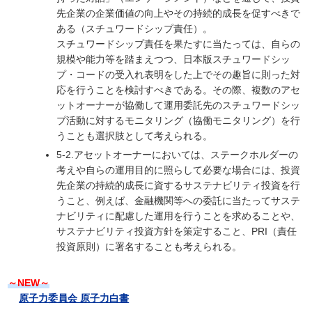
先企業の企業価値の向上やその持続的成長を促すべきで
ある（スチュワードシップ責任）。
スチュワードシップ責任を果たすに当たっては、自らの
規模や能力等を踏まえつつ、日本版スチュワードシッ
プ・コードの受入れ表明をした上でその趣旨に則った対
応を行うことを検討すべきである。その際、複数のアセ
ットオーナーが協働して運用委託先のスチュワードシッ
プ活動に対するモニタリング（協働モニタリング）を行
うことも選択肢として考えられる。
5-2.アセットオーナーにおいては、ステークホルダーの
考えや自らの運用目的に照らして必要な場合には、投資
先企業の持続的成長に資するサステナビリティ投資を行
うこと、例えば、金融機関等への委託に当たってサステ
ナビリティに配慮した運用を行うことを求めることや、
サステナビリティ投資方針を策定すること、PRI（責任
投資原則）に署名することも考えられる。
～NEW～
原子力委員会 原子力白書