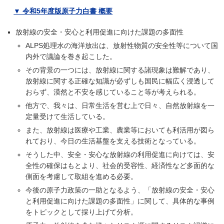
▼ 令和5年度版原子力白書 概要
放射線の安全・安心と利用促進に向けた課題の多面性
ALPS処理水の海洋放出は、放射性物質の安全性等について国
内外で議論を巻き起こした。
その背景の一つには、放射線に関する諸現象は難解であり、
放射線に関する正確な知識が必ずしも国民に幅広く浸透して
おらず、漠然と不安を感じていること等が考えられる。
他方で、我々は、日常生活を営む上で日々、自然放射線を一
定量受けて生活している。
また、放射線は医療や工業、農業等においても利活用が図ら
れており、今日の生活基盤を支える技術となっている。
そうした中、安全・安心な放射線の利用促進に向けては、安
全性の確保はもとより、社会的受容性、経済性など多面的な
側面を考慮して取組を進める必要。
今後の原子力政策の一助となるよう、「放射線の安全・安心
と利用促進に向けた課題の多面性」に関して、具体的な事例
をトピックとして採り上げて分析。