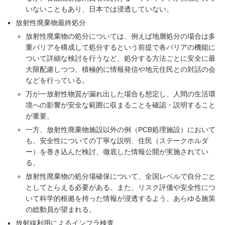
いないこともあり、日本では浸透していない。
放射性廃棄物最終処分
放射性廃棄物の処分については、例えば地層処分の場合は多
重バリアを構成して処分するという前提で各バリアの機能に
ついて詳細な検討を行うなど、処分する方法ごとに安全に最
大限配慮しつつ、積極的に情報発信や地元住民との対話の会
などを行っている。
万が一放射性物質が漏れ出した場合も想定し、人間の生活環
境への影響が安全な範囲に収まることを確認・説明すること
が重要。
一方、放射性廃棄物施設以外の例（PCB処理施設）において
も、安全性についての丁寧な説明、住民（ステークホルダ
ー）を巻き込んだ検討、徹底した情報公開が実施されてい
る。
放射性廃棄物の処分場確保について、全国レベルで自分ごと
としてとらえる必要がある。また、リスク評価や安全性につ
いて科学的根拠を持った情報が浸透するよう、あらゆる施策
の総動員が望まれる。
放射線利用によるインフラ検査