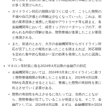
が多く見受けられた。
ガイドライン対応の期限が近づくに従って、こうした態勢の
不備や自己評価との乖離は少なくなっていった。これは、前
述の業界団体と連携した取組やアウトリーチ等も踏まえ、各
金融機関等において、経営トップのリーダーシップの下、求
められる内容の理解が進み、態勢整備が進展したことが要因
と推測される。
また、前述のとおり、大方の金融機関等からガイドライン対
応が完了したとの報告があったことを踏まえれば、対応期限
を定めた集中的な取組が一定の効果を発揮したものと認識し
ている。
マネロン等対策に係る2024年4月以降の金融庁の対応
金融機関等においては、2024年3月末にガイドラインに基づ
く態勢整備期限が到来したことを踏まえ、2024年4月以降、
RBAを高度化させるとともに、整備した態勢の有効性を更に
向上させていく必要がある。
態勢の有効性を向上させるに当たっては、当然のことなが
ら、態勢整備が完了していることが前提となる。そこで、金
融庁としては、2024年4月以降、まずは、金融機関等が2024