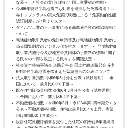
な暮らしと社会の実現に向けた国土交通省の挑戦～
令和6年能登半島地震でも効果を発揮した免震構造！世
界トップクラスの実大免震試験機による「免震動的性能
認証制度」が7月よりスタート
ダイハツ工業の不正事案に係る基準適合性の確認結果に
ついて
宅地建物取引業者の免許申請等及び宅地建物取引業者に
係る閲覧制度のデジタル化を推進します！～「宅地建物
取引業法施行令及び地方公共団体の手数料の標準に関す
る政令の一部を改正する政令」を閣議決定～
社会資本整備審議会 道路分科会 国土幹線道路部会 令和
6年能登半島地震を踏まえた緊急提言の公表について
法人取引量指数 令和6年3月分を公表（試験運用）～全
国において、前月比6.0％下落～
既存住宅販売量指数 令和6年3月分を公表（試験運用）
～全国において、前月比5.4％下落～
不動産価格指数（令和6年3月・令和6年第1四半期分）を
公表～不動産価格指数、住宅は前月比0.4％上昇、商業
用は前期比0.1％減少～
設計住宅性能評価書を交付した住宅の割合は8年連続増