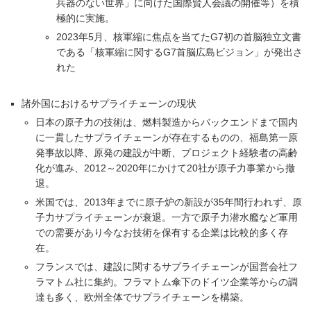
兵器のない世界」に向けた国際賢人会議の開催等）を積
極的に実施。
2023年5月、核軍縮に焦点を当てたG7初の首脳独立文書
である「核軍縮に関するG7首脳広島ビジョン」が発出さ
れた
諸外国におけるサプライチェーンの現状
日本の原子力の技術は、燃料製造からバックエンドまで国内
に一貫したサプライチェーンが存在するものの、福島第一原
発事故以降、原発の建設が中断、プロジェクト経験者の高齢
化が進み、2012～2020年にかけて20社が原子力事業から撤
退。
米国では、2013年までに原子炉の新設が35年間行われず、原
子力サプライチェーンが衰退。一方で原子力潜水艦など軍用
での需要があり今なお技術を保有する企業は比較的多く存
在。
フランスでは、建設に関するサプライチェーンが国営会社フ
ラマトム社に集約。フラマトム傘下のドイツ企業等からの調
達も多く、欧州全体でサプライチェーンを構築。