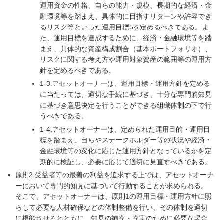
運用資金の性格、自らの能力・規模、長期的な経済・金
融環境等を踏まえ、具体的に目指すリターンや許容でき
るリスク等といった運用目標5を定めるべきである。ま
た、運用目標を達成するために、経済・金融環境等を踏
まえ、具体的な資産構成割合（基本ポートフォリオ）、
リスクに関する考え方や運用対象資産の範囲等の運用方
針を定めるべきである。
1-3.アセットオーナーは、運用目標・運用方針を定める
に当たっては、適切な手続に基づき、十分な専門的知見
に基づき意思決定を行うことができる組織体制の下で行
うべきである。
1-4.アセットオーナーは、定められた運用目的・運用目
標を踏まえ、自らやステークホルダー等の状況や経済・
金融環境等の変化に応じた運用方針となっているかを定
期的に検証し、必要に応じて適切に見直すべきである。
原則2.受益者等の最善の利益を追求する上では、アセットオーナ
ーにおいて専門的知見に基づいて行動することが求められる。
そこで、アセットオーナーは、原則1の運用目標・運用方針に照
らして必要な人材確保などの体制整備を行い、その体制を適切
に機能させるとともに、知見の補充・充実のために必要な場合