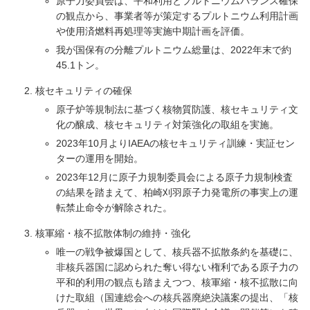
原子力委員会は、平和利用とプルトニウムバランス確保
の観点から、事業者等が策定するプルトニウム利用計画
や使用済燃料再処理等実施中期計画を評価。
我が国保有の分離プルトニウム総量は、2022年末で約
45.1トン。
核セキュリティの確保
原子炉等規制法に基づく核物質防護、核セキュリティ文
化の醸成、核セキュリティ対策強化の取組を実施。
2023年10月よりIAEAの核セキュリティ訓練・実証セン
ターの運用を開始。
2023年12月に原子力規制委員会による原子力規制検査
の結果を踏まえて、柏崎刈羽原子力発電所の事実上の運
転禁止命令が解除された。
核軍縮・核不拡散体制の維持・強化
唯一の戦争被爆国として、核兵器不拡散条約を基礎に、
非核兵器国に認められた奪い得ない権利である原子力の
平和的利用の観点も踏まえつつ、核軍縮・核不拡散に向
けた取組（国連総会への核兵器廃絶決議案の提出、「核