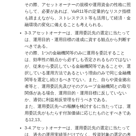
その際、アセットオーナーの規模や運用資金の性格に照
らして、必要があれば、VaR11等の定量的なリスク指標
も踏まえながら、ストレステスト等も活用して経済・金
融環境の変化に備えることも考えられる。
3-3.アセットオーナーは、運用委託先の選定に当たって
は、運用目的・運用目標の達成に資する観点から判断す
べきである。
その際、1つの金融機関等のみに運用を委託すること
は、効率性の観点から必ずしも否定されるものではない
が、従来から委託している金融機関等であることや、選
択している運用方法であるという理由のみで同じ金融機
関等を選定し続けるべきでない。また、自らや資金拠出
者等と、運用委託先及びそのグループ金融機関との取引
関係がある場合、運用目的・運用目標に反していない
か、適切に利益相反管理を行うべきである。
また、運用委託先への報酬を検討するに当たっては、運
用委託先がもたらす付加価値に応じたものとすべきであ
る12,13。
3-4.アセットオーナーは、運用委託先の選定に当たって
は、過去の運用実績等だけでなく、投資対象の選定の考