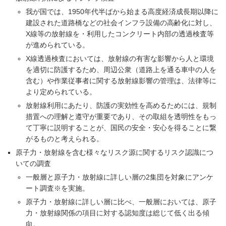
我が国では、1950年代半ばから始まる高度経済成長期以降に
建設された道路橋などの社会インフラ設備の高齢化に対し、
X線等の放射線を・利用したコンクリート内部の透過検査等
が進められている。
X線透過検査においては、放射線の有害な影響から人と環境
を適切に防護するため、周辺公衆（道路上を通る車中の人を
含む）や作業従事者に関する放射線影響の管理は、法律等に
より定められている。
放射線利用にあたり、防護の実効性を高めるためには、規制
措置への理解と遵守が重要であり、その取組を透明性をもっ
て丁寧に説明することが、国民の安全・安心を得ることに繋
がるものと考えられる。
原子力・放射線を含む様々なリスク源に関するリスク認識につ
いての調査
一般層と原子力・放射線に詳しい層の2集団を対象にアンケ
ート調査※を実施。
原子力・放射線に詳しい層に比べ、一般層においては、原子
力・放射線関係の項目に対する認知度は総じて低く出る傾
向。