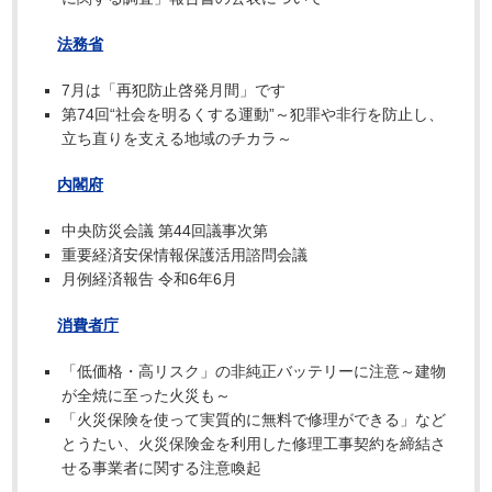
法務省
7月は「再犯防止啓発月間」です
第74回“社会を明るくする運動”～犯罪や非行を防止し、
立ち直りを支える地域のチカラ～
内閣府
中央防災会議 第44回議事次第
重要経済安保情報保護活用諮問会議
月例経済報告 令和6年6月
消費者庁
「低価格・高リスク」の非純正バッテリーに注意～建物
が全焼に至った火災も～
「火災保険を使って実質的に無料で修理ができる」など
とうたい、火災保険金を利用した修理工事契約を締結さ
せる事業者に関する注意喚起