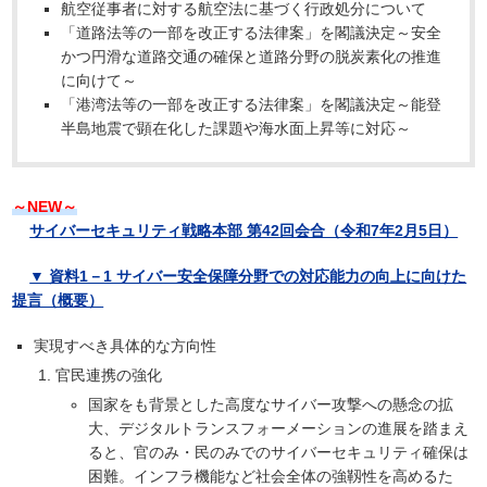
航空従事者に対する航空法に基づく行政処分について
「道路法等の一部を改正する法律案」を閣議決定～安全
かつ円滑な道路交通の確保と道路分野の脱炭素化の推進
に向けて～
「港湾法等の一部を改正する法律案」を閣議決定～能登
半島地震で顕在化した課題や海水面上昇等に対応～
～NEW～
サイバーセキュリティ戦略本部 第42回会合（令和7年2月5日）
▼ 資料1－1 サイバー安全保障分野での対応能力の向上に向けた
提言（概要）
実現すべき具体的な方向性
官民連携の強化
国家をも背景とした高度なサイバー攻撃への懸念の拡
大、デジタルトランスフォーメーションの進展を踏まえ
ると、官のみ・民のみでのサイバーセキュリティ確保は
困難。インフラ機能など社会全体の強靱性を高めるた