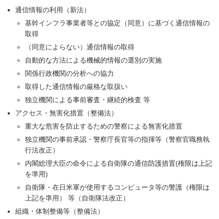
通信情報の利用（新法）
基幹インフラ事業者等との協定（同意）に基づく通信情報の
取得
（同意によらない）通信情報の取得
自動的な方法による機械的情報の選別の実施
関係行政機関の分析への協力
取得した通信情報の厳格な取扱い
独立機関による事前審査・継続的検査 等
アクセス・無害化措置（整備法）
重大な危害を防止するための警察による無害化措置
独立機関の事前承認・警察庁長官等の指揮等（警察官職務執
行法改正）
内閣総理大臣の命令による自衛隊の通信防護措置(権限は上記
を準用)
自衛隊・在日米軍が使用するコンピュータ等の警護（権限は
上記を準用） 等（自衛隊法改正）
組織・体制整備等（整備法）