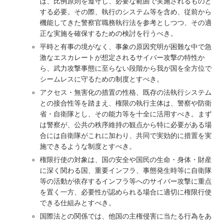
は、比例原則を遵守し、必要な範囲で実施されるものと
する必要。その際、執行のシステム等を含め、従前から
機能してきた警察官職務執行法を参考としつつ、その適
正な実施を確保するための検討を行うべき。
平時と有事の境がなく、事象の原因究明が困難な中で急
激なエスカレートが想定されるサイバー攻撃の特性か
ら、武力攻撃事態に至らない段階から我が国を全方位で
シームレスに守るための制度とすべき。
アクセス・無害化の措置の性格、既存の法執行システム
との接合性等を踏まえ、権限の執行主体は、警察や防衛
省・自衛隊とし、その能力等を十全に活用すべき。まず
は警察が、公共の秩序維持の観点から特に必要がある場
合には自衛隊がこれに加わり、共同で実効的に措置を実
施できるような制度とすべき。
権限行使の対象は、国の安全や国民の生命・身体・財産
に深く関わる国、重要インフラ、事態発生時等に自衛隊
等の活動が依存するインフラ等へのサイバー攻撃に重点
を置く一方、必要性が認められる場合に適切に権限行使
できる仕組みとすべき。
国際法との関係では、他国の主権侵害に当たる行為をあ