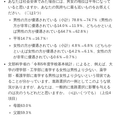
あなたは社会全体でみた場合には、男女の地位は平等になって
いると思いますか。あなたの気持ちに最も近いものをお答えく
ださい。（〇は1つ）
男性の方が優遇されている（小計）78.8％→74.7％（男性の
方が非常に優遇されている14.0％→11.9％、どちらかといえ
ば男性の方が優遇されている64.7％→62.8％）
平等14.7％→16.7％↑
女性の方が優遇されている（小計）4.8％→6.8％（どちらか
といえば女性の方が優遇されている4.2％→6.1％、女性の方
が非常に優遇されている0.6％→0.7％）
文部科学省の「令和5年度学校基本統計」によると、例えば、大
学の理学部・工学部に進学する女性は男性より少ない、薬学
部・看護学部に進学する男性は女性より少ないという現状であ
ることが分かっています。進路選択の一例としてこのような状
況がありますが、あなたは、一般的に進路選択に影響を与える
のは次のうちどれだと思いますか。（○はいくつでも）（上位4
項目）
母親63.0％
父親59.3％