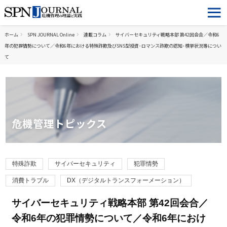
ホーム
SPN JOURNAL Online
連載コラム
サイバーセキュリティ戦略本部 第42回会合／令和6
年の犯罪情勢について／令和6年における特殊詐欺及びSNS型投資･ロマンス詐欺の認知･検挙状況等につい
て
危機管理トピックス
特殊詐欺
サイバーセキュリティ
犯罪情勢
消費トラブル
DX（デジタルトランスフォーメーション）
サイバーセキュリティ戦略本部 第42回会合／
令和6年の犯罪情勢について／令和6年におけ