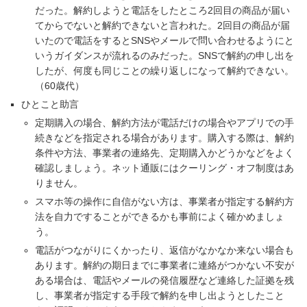
だった。解約しようと電話をしたところ2回目の商品が届い
てからでないと解約できないと言われた。2回目の商品が届
いたので電話をするとSNSやメールで問い合わせるようにと
いうガイダンスが流れるのみだった。SNSで解約の申し出を
したが、何度も同じことの繰り返しになって解約できない。
（60歳代）
ひとこと助言
定期購入の場合、解約方法が電話だけの場合やアプリでの手
続きなどを指定される場合があります。購入する際は、解約
条件や方法、事業者の連絡先、定期購入かどうかなどをよく
確認しましょう。ネット通販にはクーリング・オフ制度はあ
りません。
スマホ等の操作に自信がない方は、事業者が指定する解約方
法を自力ですることができるかも事前によく確かめましょ
う。
電話がつながりにくかったり、返信がなかなか来ない場合も
あります。解約の期日までに事業者に連絡がつかない不安が
ある場合は、電話やメールの発信履歴など連絡した証拠を残
し、事業者が指定する手段で解約を申し出ようとしたこと