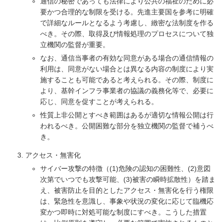
通信の秘密であっても法律により公共の福祉のために必
要かつ合理的な制限を受ける。先進主要国を参考に明確
で詳細なルールとなるよう考慮し、緻密な法制度を作る
べき。その際、取得及び情報処理のプロセスについて独
立機関の監督が重要。
なお、通信当事者の有効な同意がある場合の通信情報の
利用は、同意がない場合とは異なる内容の制度により実
施することも可能であると考えられる。その際、制度に
より、基幹インフラ事業者の協議の義務化等で、必要に
応じ、同意を促すことが考えられる。
性質上非公開とすべき範囲はあるが適切な情報公開は行
われるべき。公開困難な部分を独立機関の監督で補うべ
き。
アクセス・無害化
サイバー攻撃の特徴（(1)危険の認知の困難性、(2)意図
次第でいつでも攻撃可能、(3)被害の瞬時拡散性）を踏ま
え、被害防止を目的としたアクセス・無害化を行う権限
は、緊急性を意識し、事象や状況の変化に応じて臨機応
変かつ即時に対処可能な制度にすべき。こうした措置