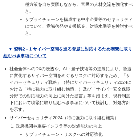
種方策を自ら実践しながら、官民の人材交流を強化すべ
き。
サプライチェーンを構成する中小企業等のセキュリティ
について、意識啓発や支援拡充、対策水準等を検討すべ
き。
▼ 資料2－1 サイバー空間を巡る脅威に対応するため喫緊に取り
組むべき事項について
社会全体へのDXの浸透や、AI・量子技術等の進展により、急速
に変化するサイバー空間をめぐるリスクに対応するため、「サ
イバーセキュリティ戦略」（特にサイバーセキュリティ2024に
おける「特に強力に取り組む施策」）及び「サイバー安全保障
分野での対応能力の向上に向けた提言」等を踏まえ、現行制度
下において喫緊に取り組むべき事項について検討し、対処方針
を示す。
サイバーセキュリティ2024（特に強力に取り組む施策）
政府機関や重要インフラ等の対処能力の向上
サプライチェーン・リスクへの対応強化