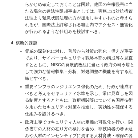
らかじめ確定しておくことは困難。他国の主権侵害に当
たる場合の違法性阻却事由としては、実務上は対抗措置
法理より緊急状態法理の方が援用しやすいものと考えら
れるが、国際法上許容される範囲内でアクセス・無害化
が行われるような仕組みを検討すべき。
横断的課題
脅威の深刻化に対し、普段から対策の強化・備えが重要
であり、サイバーセキュリティ戦略本部の構成等を見直
すとともに、NISCの発展的改組に当たり政府の司令塔と
して強力な情報収集・分析、対処調整の機能を有する組
織とすべき。
重要インフラのレジリエンス強化のため、行政が達成す
べきと考えるセキュリティ水準を示し、常に見直しを図
る制度とするとともに、政府機関等についても国産技術
を用いたセキュリティ対策を推進し、実効性を確保する
仕組みを設けるべき。
政府主導でセキュリティ人材の定義の可視化を行い、関
係省庁の人材の在り方の検討を含め、非技術者の巻き込
みや人材のインセンティブに資する人材育成・確保の各