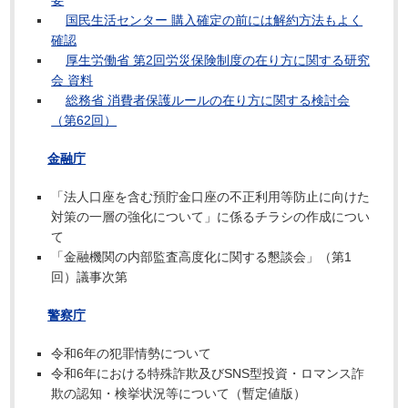
要
国民生活センター 購入確定の前には解約方法もよく
確認
厚生労働省 第2回労災保険制度の在り方に関する研究
会 資料
総務省 消費者保護ルールの在り方に関する検討会
（第62回）
金融庁
「法人口座を含む預貯金口座の不正利用等防止に向けた
対策の一層の強化について」に係るチラシの作成につい
て
「金融機関の内部監査高度化に関する懇談会」（第1
回）議事次第
警察庁
令和6年の犯罪情勢について
令和6年における特殊詐欺及びSNS型投資・ロマンス詐
欺の認知・検挙状況等について（暫定値版）