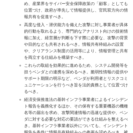
め、産業界をサイバー安全保障政策の「顧客」としても
位置づけ、政府が率先して情報提供し、官民双方向の情
報共有を促進すべき。
高度な侵入・潜伏能力を備えた攻撃に対し事業者が具体
的行動を取れるよう、専門的なアナリスト向けの技術情
報に加え、経営層が判断を下す際に必要な、攻撃の背景
や目的なども共有されるべき。情報共有枠組みの設置
や、クリアランス制度の活用等により、情報管理と共有
を両立する仕組みを構築すべき。
これらの取組を効果的に進めるため、システム開発等を
担うベンダとの連携を深めるべき。脆弱性情報の提供や
サポート期限の明示など、ベンダが利用者とリスクコミ
ュニケーションを行うべき旨を法的責務として位置づけ
るべき。
経済安保推進法の基幹インフラ事業者によるインシデン
ト報告を義務化するほか、その保有する重要機器の機種
名等の届出を求め、攻撃関連情報の迅速な提供や、ベン
ダに対する必要な対応の要請ができる仕組みを整えるべ
き。基幹インフラ事業者以外についても、インシデント
報告を条件に情報共有枠組みへの参画を認めるべき。被