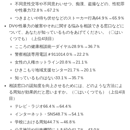
不同意性交等や不同意わいせつ、痴漢、盗撮などの、性犯罪
や性暴力72.8％→67.2％
つきまといや待ち伏せなどのストーカー行為64.9％→65.9％
DVや性暴力の被害やそれに関する悩みを相談できる窓口などに
ついて、あなたが知っているものをあげてください。（〇はい
くつでも）（上位4項目）
こころの健康相談統一ダイヤル28.9％→36.7％
警察相談専用電話＃911014.0％→22.2％
女性の人権ホットライン20.8％→21.1％
ひきこもり地域支援センター21.7％→20.1％
知っているものはない33.1％→35.7％
相談窓口の認知度を向上させるためには、どのような方法によ
る周知が効果的だと思いますか。（〇はいくつでも）（上位4項
目）
テレビ・ラジオ66.4％→64.4％
インターネット・SNS48.7％→54.1％
学校における周知44.7％→46.8％
公共施設や行政機関による紹介41.7％→43.0％