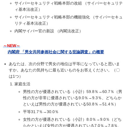
サイバーセキュリティ戦略本部の改組 （サイバーセキュリテ
ィ基本法改正）
サイバーセキュリティ戦略本部の機能強化 （サイバーセキュ
リティ基本法改正）
内閣サイバー官の新設 （内閣法改正）
～NEW～
内閣府 「男女共同参画社会に関する世論調査」の概要
あなたは、次の分野で男女の地位は平等になっていると思いま
すか。あなたの気持ちに最も近いものをお答えください。（〇
は1つ）
家庭生活
男性の方が優遇されている（小計）59.8％→60.7％（男
性の方が非常に優遇されている9.0％→9.3％、どちらか
といえば男性の方が優遇されている50.8％→51.4％）
平等31.7％→30.0％
女性の方が優遇されている（小計）8.0％→9.0％（どち
らかといえば女性の方が優遇されている7.0％→7.8％、