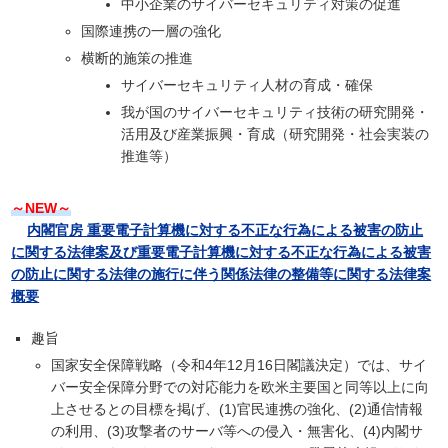
中小企業のサイバーセキュリティ対策の促進
国際連携の一層の強化
横断的施策の推進
サイバーセキュリティ人材の育成・確保
我が国のサイバーセキュリティ技術の研究開発・
活用及び産業振興・育成（研究開発・社会実装の
推進等）
～NEW～
内閣官房 重要電子計算機に対する不正な行為による被害の防止
に関する法律案及び重要電子計算機に対する不正な行為による被害
の防止に関する法律の施行に伴う関係法律の整備等に関する法律案
概要
趣旨
国家安全保障戦略（令和4年12月16日閣議決定）では、サイ
バー安全保障分野での対応能力を欧米主要国と同等以上に向
上させるとの目標を掲げ、(1)官民連携の強化、(2)通信情報
の利用、(3)攻撃者のサーバ等への侵入・無害化、(4)内閣サ