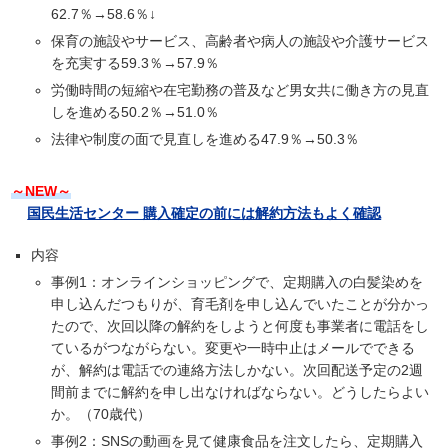
62.7％→58.6％↓
保育の施設やサービス、高齢者や病人の施設や介護サービス
を充実する59.3％→57.9％
労働時間の短縮や在宅勤務の普及など男女共に働き方の見直
しを進める50.2％→51.0％
法律や制度の面で見直しを進める47.9％→50.3％
～NEW～
国民生活センター 購入確定の前には解約方法もよく確認
内容
事例1：オンラインショッピングで、定期購入の白髪染めを
申し込んだつもりが、育毛剤を申し込んでいたことが分かっ
たので、次回以降の解約をしようと何度も事業者に電話をし
ているがつながらない。変更や一時中止はメールでできる
が、解約は電話での連絡方法しかない。次回配送予定の2週
間前までに解約を申し出なければならない。どうしたらよい
か。（70歳代）
事例2：SNSの動画を見て健康食品を注文したら、定期購入