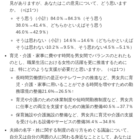
見がありますが、あなたはこの意見について、どう思います
か。（○は1つ）
そう思う（小計）84.0％→84.3％（そう思う
38.0％→41.4％、どちらかといえばそう思う
46.0％→42.9％）
そうは思わない（小計）14.6％→14.6％（どちらかといえば
そうは思わない10.2％→9.5％、そう思わない4.5％→5.1％）
育児・介護・家事に費やす時間を男女間でバランスのとれたも
のとし、職業生活における女性の活躍を更に推進するために
は、特にどのような支援が必要だと思いますか。（○は1つ）
長時間労働慣行の是正やテレワークの推進など、男女共に育
児・介護・家事に用いることができる時間を増やすための勤
務環境の整備21.6%→26.5％↑
育児や介護のための休業制度や短時間勤務制度など、男女共
に仕事との両立を支援するための施策の整備40.5％→37.7％
保育施設や介護施設の整備など、男女共に育児や介護の支援
を受けられる設備やサービスの整備36.4％→34.8％
夫婦の名字・姓に関する制度の在り方をめぐる議論について、
自分又は自分の周囲の人に関わる身近なこととして、あなたは