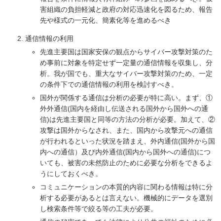
害組織の負担軽減と政府の対応迅速化を図るため、報告
先や様式の一元化、簡素化等を進めるべき
通信情報の利用
先進主要国は国家安保の観点からサイバー攻撃対策のた
め事前に対象を特定せず一定量の通信情報を収集し、分
析。我が国でも、重大なサイバー攻撃対策のため、一定
の条件下での通信情報の利用を検討すべき。
国外が関係する通信は分析の必要が特に高い。まず、①
外外通信(国内を経由し伝送される国外から国外への通
信)は先進主要国と同等の方法の分析が必要。加えて、②
攻撃は国外からなされ、また、国内から攻撃元への通信
が行われるといった状況を踏まえ、外内通信(国外から国
内への通信）及び内外通信(国内から国外への通信)につ
いても、被害の未然防止のために必要な分析をできるよ
うにしておくべき。
コミュニケーションの本質的内容に関わる情報は特に分
析する必要があるとは言えない。機械的にデータを選別
し検索条件等で絞る等の工夫が必要。