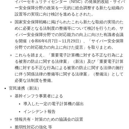
イバーセキュリティセンター（NISC）の発展的改組・サイバ
ー安全保障分野の政策を一元的に総合調整する新たな組織の
設置等の実現に向け検討を進めるとされた。
国家安全保障戦略に掲げられたこれら新たな取組の実現のた
めに必要となる法制度の整備等について検討を行うため、サ
イバー安全保障分野での対応能力の向上に向けた有識者会議
を開催（令和6年6月7日～11月29日）、「サイバー安全保障
分野での対応能力の向上に向けた提言」を取りまとめ。
これらを踏まえ、「重要電子計算機に対する不正な行為によ
る被害の防止に関する法律案」（新法）及び「重要電子計算
機に対する不正な行為による被害の防止に関する法律の施行
に伴う関係法律の整備等に関する法律案」（整備法）として
必要な法制度を整備。
官民連携（新法）
基幹インフラ事業者による
導入した一定の電子計算機の届出
インシデント報告
情報共有・対策のための協議会の設置
脆弱性対応の強化 等