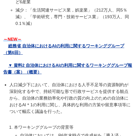
ど6産業
減少：「生活関連サービス業，娯楽業」（212万人、同5％
減）、「学術研究，専門・技術サービス業」（193万人、同
0.1％減）
～NEW～
総務省 自治体におけるAIの利用に関するワーキンググループ
（第6回）
▼ 資料2 自治体におけるAIの利用に関するワーキンググループ報
告書（案）（概要）
人口減少下において、自治体における人手不足等の資源制約が
深刻化する中で、持続可能な形で行政サービスを提供する観点
から、自治体の業務効率化や行政の質の向上のための自治体に
おけるAI＊1の利用に関し、具体的な利用の方策や留意事項等に
ついて幅広く議論を行った。
本ワーキンググループの背景等
自治体においては、R6年末時点で生成AIを「導入済」、