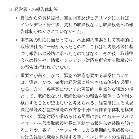
経営層への報告体制等
貴社からの資料提出、書面回答及びヒアリングによれば、
インシデント発生後、貴社の取締役ないし取締役会への報
告体制が確立されていなかった。
本事案の対応に当たっても、不正契約事案として初期的に
取締役社長に一報が入ったものの、これは社内規程等に基
づく報告伝達経路に沿ったものではなく、その後、取締役
会への報告や、情報インシデント対応を所管する取締役へ
の報告は行われていない。
重要性が高く、かつ、緊急の対応を要する事案について
は、迅速、かつ、確実に経営層に報告される体制が必要と
なる一方で、各事案についての実質的・重点的な議論の場
として、取締役ないし取締役会への報告を確保する体制を
検討することが望ましいと考えられる。経営層による意思
決定機能及び監督機能の双方を十分に発揮する体制を構築
すべく、緊急対応が求められる局面において各チーフオフ
ィサーから代表取締役社長に直結する報告伝達経路を設け
ることや、各チーフオフィサーによる定期的な取締役会に
おける報告の機会を保障する等、インシデントの性質に応