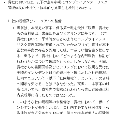
貴社においては、以下の点を参考にコンプライアンス・リスク
管理体制の全社的・抜本的な見直しを検討されたい。
社内規程及びマニュアルの整備
当省は、本漏えい事案に係る第一報を受けて以降、貴社か
らの資料提出、書面回答及びヒアリングに基づき、（ア）
貴社において、平常時からどのようなコンプライアンス・
リスク管理体制が整備されていたか及び（イ）貴社が本不
正契約事案の存在を認知した後、本漏えい報告書を提出す
るに至るまで、貴社においてどのような内部報告・検討が
行われたかについて確認を行った。しかしながら、今回、
貴社からの書面回答及びヒアリングにおいて説明を受けた
実際のインシデント対応の運用を正確に示した社内規程、
社内マニュアル等（以下「社内規程等」という。）の資料
の開示を受けることはできなかった。実際に、本事案の対
応においても、貴社内で実際に行われた報告伝達経路は社
内規程等に沿ったものではなかった。
このような社内規程等の未整備は、貴社において、仮にイ
ンシデントが発生した場合、貴社内で必要な検討体制・報
告体制が定式化されておらず、個々の担当者個人の経験等