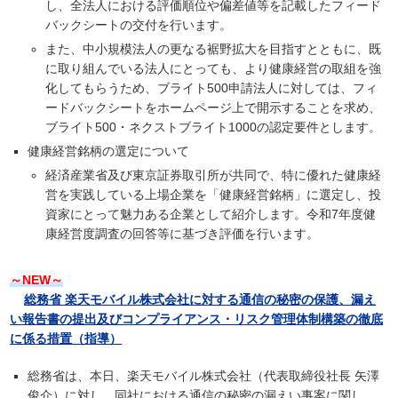
し、全法人における評価順位や偏差値等を記載したフィード
バックシートの交付を行います。
また、中小規模法人の更なる裾野拡大を目指すとともに、既
に取り組んでいる法人にとっても、より健康経営の取組を強
化してもらうため、ブライト500申請法人に対しては、フィ
ードバックシートをホームページ上で開示することを求め、
ブライト500・ネクストブライト1000の認定要件とします。
健康経営銘柄の選定について
経済産業省及び東京証券取引所が共同で、特に優れた健康経
営を実践している上場企業を「健康経営銘柄」に選定し、投
資家にとって魅力ある企業として紹介します。令和7年度健
康経営度調査の回答等に基づき評価を行います。
～NEW～
総務省 楽天モバイル株式会社に対する通信の秘密の保護、漏え
い報告書の提出及びコンプライアンス・リスク管理体制構築の徹底
に係る措置（指導）
総務省は、本日、楽天モバイル株式会社（代表取締役社長 矢澤
俊介）に対し、同社における通信の秘密の漏えい事案に関し、