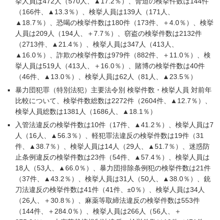
挙人員は472人（570人、▲17.2％）、脅迫の検挙件数は144件
（166件、▲13.3％）、検挙人員は139人（171人、
▲18.7％）、恐喝の検挙件数は180件（173件、＋4.0％）、検挙
人員は209人（194人、＋7.7％）、窃盗の検挙件数は2132件
（2713件、▲21.4％）、検挙人員は347人（413人、
▲16.0％）、詐欺の検挙件数は979件（882件、＋11.0％）、検
挙人員は519人（413人、＋16.0％）、賭博の検挙件数は40件
（46件、▲13.0％）、検挙人員は62人（81人、▲23.5％）
暴力団犯罪（特別法犯）主要法令別 検挙件数・検挙人員 対前年
比較について、検挙件数総数は2272件（2604件、▲12.7％）、
検挙人員総数は1381人（1686人、▲18.1％）
入管法違反の検挙件数は10件（17件、▲41.2％）、検挙人員は7
人（16人、▲56.3％）、軽犯罪法違反の検挙件数は19件（31
件、▲38.7％）、検挙人員は14人（29人、▲51.7％）、迷惑防
止条例違反の検挙件数は23件（54件、▲57.4％）、検挙人員は
18人（53人、▲66.0％）、暴力団排除条例犯の検挙件数は21件
（37件、▲43.2％）、検挙人員は31人（50人、▲38.0％）、銃
刀法違反の検挙件数は41件（41件、±0％）、検挙人員は34人
（26人、＋30.8％）、麻薬等取締法違反の検挙件数は553件
（144件、＋284.0％）、検挙人員は266人（56人、＋