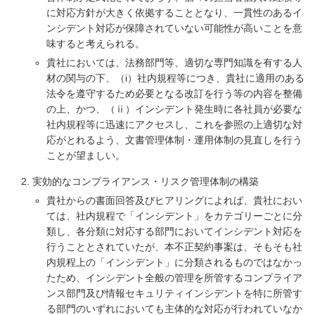
に対応方針が大きく依拠することとなり、一貫性のあるイ
ンシデント対応が保障されていない可能性が高いことを意
味すると考えられる。
貴社においては、法務部門等、適切な専門知識を有する人
材の関与の下、（i）社内規程等につき、貴社に適用のある
法令を遵守するため必要となる改訂を行う等の内容を整備
の上、かつ、（ⅱ）インシデント発生時に各社員が必要な
社内規程等に迅速にアクセスし、これを参照の上適切な対
応がとれるよう、文書管理体制・運用体制の見直しを行う
ことが望ましい。
実効的なコンプライアンス・リスク管理体制の構築
貴社からの書面回答及びヒアリングによれば、貴社におい
ては、社内規程で「インシデント」をカテゴリーごとに分
類し、各分類に対応する部門においてインシデント対応を
行うこととされていたが、本不正契約事案は、そもそも社
内規程上の「インシデント」に分類されるものではなかっ
たため、インシデント全般の管理を所管するコンプライア
ンス部門及び情報セキュリティインシデントを特に所管す
る部門のいずれにおいても主体的な対応が行われていなか