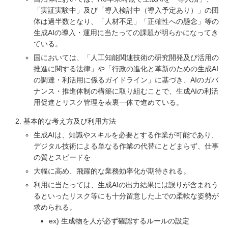
「実証実験中」及び「導入検討中（導入予定あり）」の団
体は過半数となり、「人材不足」「正確性への懸念」等の
生成AIの導入・運用に当たっての課題が明らかになってき
ている。
国においては、「人工知能関連技術の研究開発及び活用の
推進に関する法律」や「行政の進化と革新のための生成AI
の調達・利活用に係るガイドライン」に基づき、AIのガバ
ナンス・推進体制の構築に取り組むことで、生成AIの利活
用促進とリスク管理を表裏一体で進めている。
基本的な考え方及び利用方法
生成AIは、知識やスキルを必要とする作業が可能であり、
デジタル技術による単なる作業の代替にとどまらず、仕事
の質とスピードを
大幅に高め、飛躍的な業務効率化が期待される。
利用に当たっては、生成AIの出力結果には誤りが含まれう
るといったリスク等にも十分留意した上での柔軟な姿勢が
求められる。
ex) 生成物を人が必ず確認するルールの設定