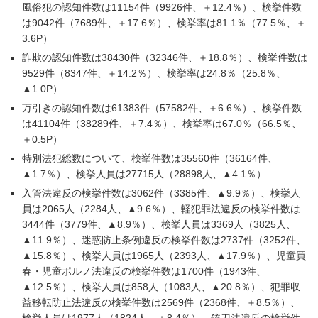
風俗犯の認知件数は11154件（9926件、＋12.4％）、検挙件数
は9042件（7689件、＋17.6％）、検挙率は81.1％（77.5％、＋
3.6P）
詐欺の認知件数は38430件（32346件、＋18.8％）、検挙件数は
9529件（8347件、＋14.2％）、検挙率は24.8％（25.8％、
▲1.0P）
万引きの認知件数は61383件（57582件、＋6.6％）、検挙件数
は41104件（38289件、＋7.4％）、検挙率は67.0％（66.5％、
＋0.5P）
特別法犯総数について、検挙件数は35560件（36164件、
▲1.7％）、検挙人員は27715人（28898人、▲4.1％）
入管法違反の検挙件数は3062件（3385件、▲9.9％）、検挙人
員は2065人（2284人、▲9.6％）、軽犯罪法違反の検挙件数は
3444件（3779件、▲8.9％）、検挙人員は3369人（3825人、
▲11.9％）、迷惑防止条例違反の検挙件数は2737件（3252件、
▲15.8％）、検挙人員は1965人（2393人、▲17.9％）、児童買
春・児童ポルノ法違反の検挙件数は1700件（1943件、
▲12.5％）、検挙人員は858人（1083人、▲20.8％）、犯罪収
益移転防止法違反の検挙件数は2569件（2368件、＋8.5％）、