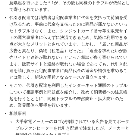
意喚起を行いました＊1が、その後も同様のトラブルが依然とし
て寄せられています。
代引き配達では消費者は宅配事業者に代金を支払って荷物を受
け取るため、事前に代金を支払ったのに商品が届かないといっ
たトラブルはなく、また、クレジットカード番号等を販売サイ
トの運営事業者に伝えずに決済できるため、気軽に利用できる
点が大きなメリットとされています。しかし、「届いた商品が
広告と異なり、偽物（粗悪品）だった」「返金を求めたいが販
売サイトと連絡が取れない」といった相談が多く寄せられてい
ます。販売サイトと連絡が取れない場合であっても、代引き配
達を請け負った宅配事業者に商品代金の返金や補償を求めるこ
とは難しく、解決が困難となるケースが目立ちます。
そこで、代引き配達を利用したインターネット通販のトラブル
について相談事例と問題点を紹介し、改めて消費者への注意喚
起を行うとともに、同種トラブルの未然防止・拡大防止のた
め、業界団体へ要望を行います。
相談事例
大手家電メーカーのロゴが掲載されている広告を見てポータ
ブルファンヒーターを代引き配達で注文したが、メーカーと
無関係の品物だったトラブル。