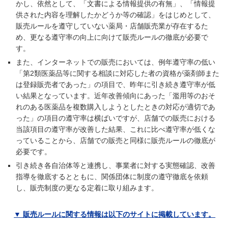
かし、依然として、「文書による情報提供の有無」、「情報提
供された内容を理解したかどうか等の確認」をはじめとして、
販売ルールを遵守していない薬局・店舗販売業が存在するた
め、更なる遵守率の向上に向けて販売ルールの徹底が必要で
す。
また、インターネットでの販売においては、例年遵守率の低い
「第2類医薬品等に関する相談に対応した者の資格が薬剤師また
は登録販売者であった」の項目で、昨年に引き続き遵守率が低
い結果となっています。近年改善傾向にあった「濫用等のおそ
れのある医薬品を複数購入しようとしたときの対応が適切であ
った」の項目の遵守率は横ばいですが、店舗での販売における
当該項目の遵守率が改善した結果、これに比べ遵守率が低くな
っていることから、店舗での販売と同様に販売ルールの徹底が
必要です。
引き続き各自治体等と連携し、事業者に対する実態確認、改善
指導を徹底するとともに、関係団体に制度の遵守徹底を依頼
し、販売制度の更なる定着に取り組みます。
▼ 販売ルールに関する情報は以下のサイトに掲載しています。