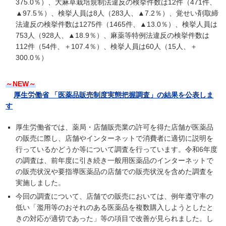
375.0％）、大麻草栽培規制法違反の検挙件数は12件（471件、
▲97.5％）、検挙人員は8人（283人、▲7.2％）、覚せい剤取締
法違反の検挙件数は1275件（1465件、▲13.0％）、検挙人員は
753人（928人、▲18.9％）、麻薬等特例法違反の検挙件数は
112件（54件、＋107.4％）、検挙人員は60人（15人、＋
300.0％）
～NEW～
厚生労働省 「医薬品販売制度実態把握調査」の結果を公表しま
す
厚生労働省では、薬局・店舗販売業の許可を得た店舗が医薬品
の販売に際し、店舗やインターネットで消費者に適切に説明を
行っているかどうか等について調査を行っています。令和6年度
の調査は、前年度に引き続き一般用医薬品のインターネットで
の販売状況や要指導医薬品の店舗での販売状況を含めた調査を
実施しました。
今回の調査について、店舗での販売においては、例年遵守率の
低い「濫用等のおそれのある医薬品を複数購入しようとしたと
きの対応が適切であった」等の項目で改善が見られました。し