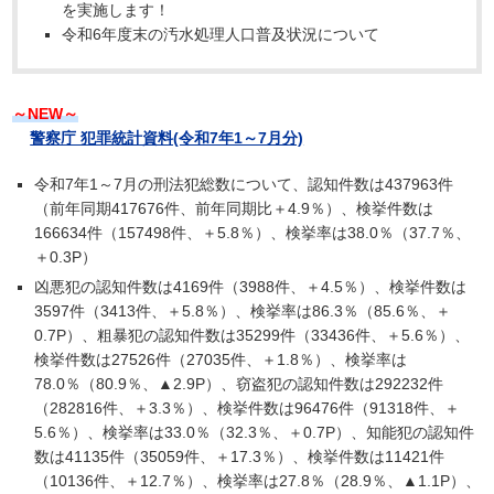
を実施します！
令和6年度末の汚水処理人口普及状況について
～NEW～
警察庁 犯罪統計資料(令和7年1～7月分)
令和7年1～7月の刑法犯総数について、認知件数は437963件
（前年同期417676件、前年同期比＋4.9％）、検挙件数は
166634件（157498件、＋5.8％）、検挙率は38.0％（37.7％、
＋0.3P）
凶悪犯の認知件数は4169件（3988件、＋4.5％）、検挙件数は
3597件（3413件、＋5.8％）、検挙率は86.3％（85.6％、＋
0.7P）、粗暴犯の認知件数は35299件（33436件、＋5.6％）、
検挙件数は27526件（27035件、＋1.8％）、検挙率は
78.0％（80.9％、▲2.9P）、窃盗犯の認知件数は292232件
（282816件、＋3.3％）、検挙件数は96476件（91318件、＋
5.6％）、検挙率は33.0％（32.3％、＋0.7P）、知能犯の認知件
数は41135件（35059件、＋17.3％）、検挙件数は11421件
（10136件、＋12.7％）、検挙率は27.8％（28.9％、▲1.1P）、