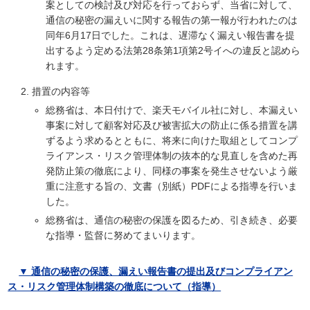
案としての検討及び対応を行っておらず、当省に対して、
通信の秘密の漏えいに関する報告の第一報が行われたのは
同年6月17日でした。これは、遅滞なく漏えい報告書を提
出するよう定める法第28条第1項第2号イへの違反と認めら
れます。
措置の内容等
総務省は、本日付けで、楽天モバイル社に対し、本漏えい
事案に対して顧客対応及び被害拡大の防止に係る措置を講
ずるよう求めるとともに、将来に向けた取組としてコンプ
ライアンス・リスク管理体制の抜本的な見直しを含めた再
発防止策の徹底により、同様の事案を発生させないよう厳
重に注意する旨の、文書（別紙）PDFによる指導を行いま
した。
総務省は、通信の秘密の保護を図るため、引き続き、必要
な指導・監督に努めてまいります。
▼ 通信の秘密の保護、漏えい報告書の提出及びコンプライアン
ス・リスク管理体制構築の徹底について（指導）