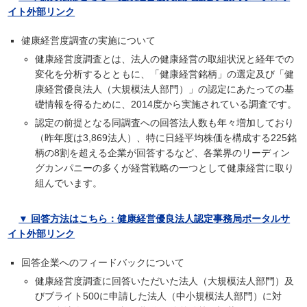
イト外部リンク
健康経営度調査の実施について
健康経営度調査とは、法人の健康経営の取組状況と経年での
変化を分析するとともに、「健康経営銘柄」の選定及び「健
康経営優良法人（大規模法人部門）」の認定にあたっての基
礎情報を得るために、2014度から実施されている調査です。
認定の前提となる同調査への回答法人数も年々増加しており
（昨年度は3,869法人）、特に日経平均株価を構成する225銘
柄の8割を超える企業が回答するなど、各業界のリーディン
グカンパニーの多くが経営戦略の一つとして健康経営に取り
組んでいます。
▼ 回答方法はこちら：健康経営優良法人認定事務局ポータルサ
イト外部リンク
回答企業へのフィードバックについて
健康経営度調査に回答いただいた法人（大規模法人部門）及
びブライト500に申請した法人（中小規模法人部門）に対