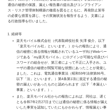
通信の秘密の保護、漏えい報告書の提出及びコンプライアン
ス・リスク管理体制構築の徹底を図るとともに、再発防止策等
の必要な措置を講じ、その実施状況を報告するよう、文書によ
る行政指導を行いました。
経緯等
楽天モバイル株式会社（代表取締役社長 矢澤 俊介。以下
「楽天モバイル社」といいます。）からの報告により、通
信の秘密に係る情報が掲載されているユーザ向けWebペー
ジである「my楽天モバイル」にログインが可能なID及びパ
スワードの組合せが、第三者によって不正に入手され、ユ
ーザの通信の秘密が閲覧可能な状態にあったことが発覚し
ました。これは、電気通信事業法（昭和59年法律第86号。
以下「法」といいます。）第4条第1項に規定する通信の秘
密の漏えいがあったものと認められます（以下「本漏えい
事案」といいます。）。
また、楽天モバイル社からの報告によれば、同社は、遅く
とも令和7年2月27日までには通信の秘密に係る情報が漏え
いした事実を認知していたにもかかわらず、情報漏えい事