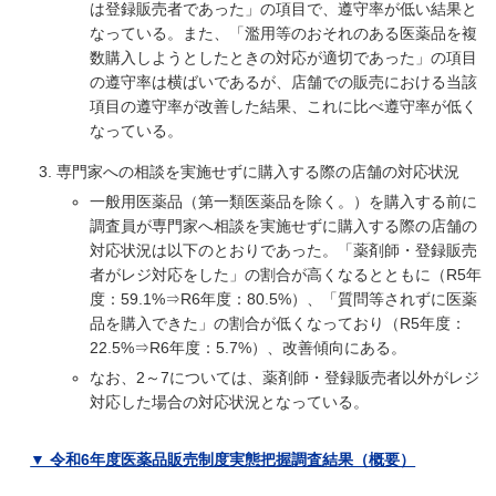
は登録販売者であった」の項目で、遵守率が低い結果と
なっている。また、「濫用等のおそれのある医薬品を複
数購入しようとしたときの対応が適切であった」の項目
の遵守率は横ばいであるが、店舗での販売における当該
項目の遵守率が改善した結果、これに比べ遵守率が低く
なっている。
専門家への相談を実施せずに購入する際の店舗の対応状況
一般用医薬品（第一類医薬品を除く。）を購入する前に
調査員が専門家へ相談を実施せずに購入する際の店舗の
対応状況は以下のとおりであった。「薬剤師・登録販売
者がレジ対応をした」の割合が高くなるとともに（R5年
度：59.1%⇒R6年度：80.5%）、「質問等されずに医薬
品を購入できた」の割合が低くなっており（R5年度：
22.5%⇒R6年度：5.7%）、改善傾向にある。
なお、2～7については、薬剤師・登録販売者以外がレジ
対応した場合の対応状況となっている。
▼ 令和6年度医薬品販売制度実態把握調査結果（概要）