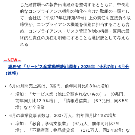
じた経営層への報告伝達経路を整備するとともに、中長期
的なコンプライアンス機能の強化へ向けた取組の一環とし
て、会社法（平成17年法律第86号）上の責任を直接負う取
締役が、コンプライアンス機能を個別に担当することも含
め、コンプライアンス・リスク管理体制の構築・運用の最
終的な責任の所在を明確にすることも選択肢として考えら
れる
～NEW～
総務省 「サービス産業動態統計調査」2025年（令和7年）6月分
（速報）
6月の月間売上高は、0兆円。前年同月比6.3％の増加
増加：「サービス業（他に分類されないもの）」（0兆円、
前年同月比12.9％増）、「情報通信業」（6.7兆円、同8.5％
増）など全産業
6月の事業従事者数は、3007万人。前年同月比4％の増加
増加：「教育，学習支援業」（97万人、前年同月比7％
増）、「不動産業，物品賃貸業」（171万人、同1.4％増）な