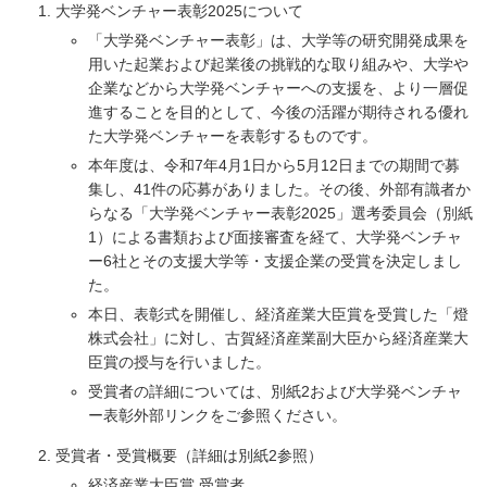
大学発ベンチャー表彰2025について
「大学発ベンチャー表彰」は、大学等の研究開発成果を
用いた起業および起業後の挑戦的な取り組みや、大学や
企業などから大学発ベンチャーへの支援を、より一層促
進することを目的として、今後の活躍が期待される優れ
た大学発ベンチャーを表彰するものです。
本年度は、令和7年4月1日から5月12日までの期間で募
集し、41件の応募がありました。その後、外部有識者か
らなる「大学発ベンチャー表彰2025」選考委員会（別紙
1）による書類および面接審査を経て、大学発ベンチャ
ー6社とその支援大学等・支援企業の受賞を決定しまし
た。
本日、表彰式を開催し、経済産業大臣賞を受賞した「燈
株式会社」に対し、古賀経済産業副大臣から経済産業大
臣賞の授与を行いました。
受賞者の詳細については、別紙2および大学発ベンチャ
ー表彰外部リンクをご参照ください。
受賞者・受賞概要（詳細は別紙2参照）
経済産業大臣賞 受賞者