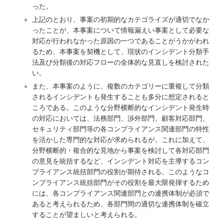
った。
上記のとおり、事案の初期的なカテゴライズが適切でなか
ったことが、本事案について情報漏えい事案として必要な
対応が行われなかった原因の一つであることがうかがわれ
るため、本事案を契機として、現状のインシデント分類手
法及び分類後の対応フローの全体的な見直しを検討された
い。
また、本事案のように、複数のカテゴリーに重複して分類
されるインシデントも発生することも多分に想定されると
ころである。このような分野横断的なインシデント発生時
の対応においては、法務部門、渉外部門、顧客対応部門、
セキュリティ部門等の各コンプライアンス関連部門の特性
を活かした専門的な対応が求められるが、これに加えて、
分野横断的・複合的な見地から事案を検討して各対応部門
の意見を統括するなど、インシデント対応を主導するコン
プライアンス統括部門の役割が期待される。このようなコ
ンプライアンス統括部門がその役割を最大限発揮するため
には、各コンプライアンス関連部門との連携体制が必須で
あると考えられるため、各部門間の適切な連携体制を確立
することが望ましいと考えられる。