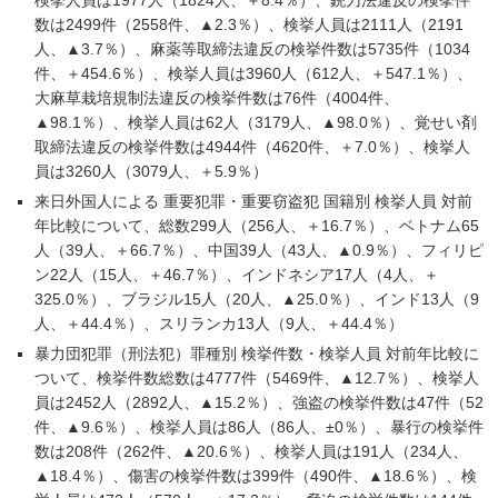
検挙人員は1977人（1824人、＋8.4％）、銃刀法違反の検挙件
数は2499件（2558件、▲2.3％）、検挙人員は2111人（2191
人、▲3.7％）、麻薬等取締法違反の検挙件数は5735件（1034
件、＋454.6％）、検挙人員は3960人（612人、＋547.1％）、
大麻草栽培規制法違反の検挙件数は76件（4004件、
▲98.1％）、検挙人員は62人（3179人、▲98.0％）、覚せい剤
取締法違反の検挙件数は4944件（4620件、＋7.0％）、検挙人
員は3260人（3079人、＋5.9％）
来日外国人による 重要犯罪・重要窃盗犯 国籍別 検挙人員 対前
年比較について、総数299人（256人、＋16.7％）、ベトナム65
人（39人、＋66.7％）、中国39人（43人、▲0.9％）、フィリピ
ン22人（15人、＋46.7％）、インドネシア17人（4人、＋
325.0％）、ブラジル15人（20人、▲25.0％）、インド13人（9
人、＋44.4％）、スリランカ13人（9人、＋44.4％）
暴力団犯罪（刑法犯）罪種別 検挙件数・検挙人員 対前年比較に
ついて、検挙件数総数は4777件（5469件、▲12.7％）、検挙人
員は2452人（2892人、▲15.2％）、強盗の検挙件数は47件（52
件、▲9.6％）、検挙人員は86人（86人、±0％）、暴行の検挙件
数は208件（262件、▲20.6％）、検挙人員は191人（234人、
▲18.4％）、傷害の検挙件数は399件（490件、▲18.6％）、検