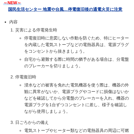
～NEW～
国民生活センター 地震や台風…停電復旧後の通電火災に注意
内容
災害による停電発生時
停電復旧時に意図しない作動を防ぐため、特にヒーター
を内蔵した電気ストーブなどの電熱器具は、電源プラグ
をコンセントから抜きましょう。
自宅から避難する際に時間の猶予がある場合は、分電盤
のブレーカーを切りましょう。
停電復旧時
浸水などの被害を免れた電気機器を使う際は、機器の外
観に異常がないか、電源プラグやコードに損傷はないか
などを確認してから分電盤のブレーカーを入れ、機器の
電源プラグを1台ずつコンセントに差し、様子を確認し
ながら使用しましょう。
日ごろからの備え
電気ストーブやヒーター類などの電熱器具の周辺に可燃