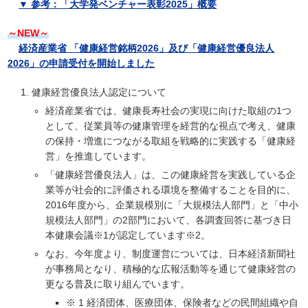
▼ 参考：「大学発ベンチャー表彰2025」概要
～NEW～
経済産業省 「健康経営銘柄2026」及び「健康経営優良法人
2026」の申請受付を開始しました
健康経営優良法人認定について
経済産業省では、健康長寿社会の実現に向けた取組の1つ
として、従業員等の健康管理を経営的な視点で考え、健康
の保持・増進につながる取組を戦略的に実践する「健康経
営」を推進しています。
「健康経営優良法人」は、この健康経営を実践している企
業等が社会的に評価される環境を整備することを目的に、
2016年度から、企業規模別に「大規模法人部門」と「中小
規模法人部門」の2部門において、各調査回答に基づき日
本健康会議※1が認定しています※2。
なお、今年度より、制度運営については、日本経済新聞社
が事務局となり、積極的な広報活動等を通じて健康経営の
更なる普及に取り組んでいます。
※ 1 経済団体、医療団体、保険者などの民間組織や自