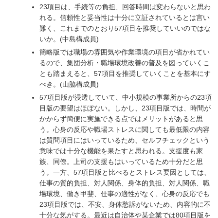
23項目は、手続等の負担、回答時間は変わらないと思わ
れる。信頼性と妥当性は十分に立証されているとは言い
難く、これまでのとおり57項目を推奨していいのではな
いか。(中島構成員)
簡略版では職場の雰囲気や作業環境の項目が省かれてい
るので、集団分析・職場環境改善の普及を図っていくこ
とも踏まえると、57項目を推奨していくことを基本にす
べき。(山脇構成員)
57項目版が浸透していて、中小規模の事業所からの23項
目版の要望はほぼない。しかし、23項目版では、時間が
かからず簡便に実施できる点ではメリットがあると思
う。心身の反応や職場ストレスに関しても最低限の内容
は質問項目にはいっているため、セルフチェックという
意味では十分な機能を果たすと思われる。支援度も家
族、同僚。上司の支援もはいっているため十分だと思
う。一方、57項目版と比べるとストレス要因としては、
仕事の質的負担、対人関係、身体的負担、対人関係、職
場環境、働き甲斐、仕事の適性がなく、心身の反応でも
23項目版では、不安、身体愁訴がないため、内容的に不
十分な気がする。最近は自治体や某企業では80項目版を