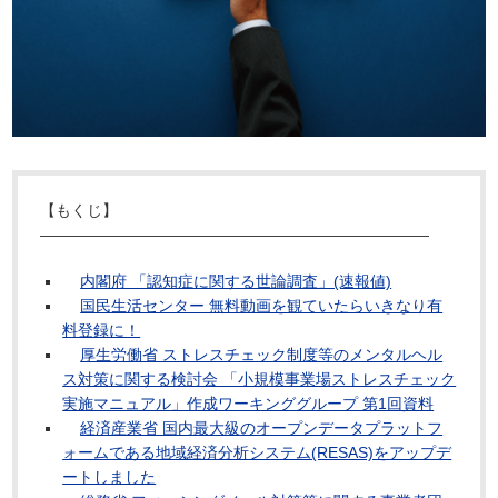
【もくじ】
―――――――――――――――――――――――――
内閣府 「認知症に関する世論調査」(速報値)
国民生活センター 無料動画を観ていたらいきなり有
料登録に！
厚生労働省 ストレスチェック制度等のメンタルヘル
ス対策に関する検討会 「小規模事業場ストレスチェック
実施マニュアル」作成ワーキンググループ 第1回資料
経済産業省 国内最大級のオープンデータプラットフ
ォームである地域経済分析システム(RESAS)をアップデ
ートしました