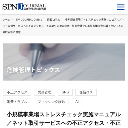
ホーム
SPN JOURNAL Online
連載コラム
小規模事業場ストレスチェック実施マニュアル／ネ
ット取引サービスへの不正アクセス・不正取引の被害急増／証券会社や日本証券業協会を騙ったSNS上の
偽広告等に注意！
危機管理トピックス
不正アクセス
労務管理
SNS
食品ロス
消費トラブル
フィッシング詐欺
AI
小規模事業場ストレスチェック実施マニュアル
／ネット取引サービスへの不正アクセス・不正