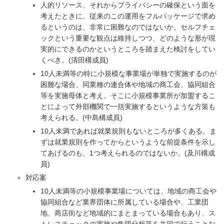
人的リソース、それからプライバシーの確保という面を
考えたときに、従来のこの運用をフルパッケージで求め
るというのは、非常に困難なのではないか。セルフチェ
ックという重要な観点は維持しつつ、どのような形が現
実的にできるのかというところを踏まえた検討をしてい
くべき。(清田構成員)
10人未満等の特に小規模な事業場が単独で実施するのが
困難な場合、同業種の連合体や地域の商工会、協同組合
等を実施母体と考え、そこに小規模事業所が加盟するこ
とによって外部機関で一括実施するというような方策も
考えられる。(中島構成員)
10人未満であれば就業規則もないところが多くある。ま
ずは就業規則を作ってからというような前提条件を示し
てあげるのも、1つ考えられるのではないか。(及川構成
員)
対応案
10人未満等の小規模事業場については、地域の商工会や
協同組合など業界団体に所属している場合や、工業団
地、商店街など地域的にまとまっている場合もあり、ス