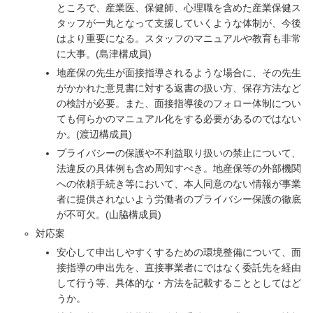
ところで、産業医、保健師、心理職を含めた産業保健ス
タッフが一丸となって支援していくような体制が、今後
はより重要になる。スタッフのマニュアルや教育も非常
に大事。(島津構成員)
地産保の先生が面接指導されるような場合に、その先生
がかかれた意見書に対する返書の扱い方、保存方法など
の検討が必要。また、面接指導後のフォロー体制につい
ても何らかのマニュアル化をする必要があるのではない
か。(渡辺構成員)
プライバシーの保護や不利益取り扱いの禁止について、
法違反の具体例も含め周知すべき。地産保等の外部機関
への依頼手続き等において、本人同意のない情報が事業
者に提供されないよう労働者のプライバシー保護の徹底
が不可欠。(山脇構成員)
対応案
安心して申出しやすくするための環境整備について、面
接指導の申出先を、直接事業者にではなく委託先を経由
して行う等、具体的な・方法を記載することとしてはど
うか。