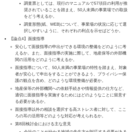
調査票としては、現行のマニュアルで57項目の利用が推
奨されていることを踏まえ、50人未満の事業場での取扱
をどう考えるか。
調査形態(紙、WEB)について、事業場の状況に応じて選
択しやすいように、それぞれの利点を示せばどうか。
【論点4】面接指導
安心して面接指導の申出ができる環境の整備をどのように考
えるか。また、面接指導の実施に際して、地産保等の外部機
関の活用をどのように考えるか。
面接指導について、50人未満の事業場の特性を踏まえ、対象
者が安心して申出をすることができるよう、プライバシー保
護の観点を含め、どのような環境整備が必要か。
地産保等の外部機関への依頼手続きや情報提供の仕方など、
適切に面接指導を実施するためにはどのようなことに留意す
る必要があるか。
面接指導以外の相談を選択する高ストレス者に対して、ここ
ろの耳の活用等どのような対応が考えられるか。
第8回検討会における主な意見
会社のことが分かる地域の先生方が対応する必要がある