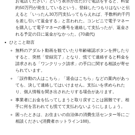
お電話ください」という表示が出たので電話をすると、料金
約50万円が発生しているという。登録したつもりはないと伝
えると「いったん30万円支払ってもらえれば、手数料約千円
を差し引いて返金する」と言われた。コンビニで電子マネー
を購入して電子マネーの番号を連絡して支払ったが、返金さ
れる予定の日に返金がなかった。(70歳代)
ひとこと助言
無料のアダルト動画を観ていたり年齢確認ボタンを押したり
すると、突然「登録完了」となり、慌てて連絡すると料金を
請求される「ワンクリック請求」の手口に関する相談が寄せ
られています。
「誤作動の人はこちら」「退会はこちら」などの案内があっ
ても、決して連絡してはいけません。支払いを求められた
り、個人情報を聞き出されたりする場合があります。
事業者にお金を払ってしまうと取り戻すことは困難です。相
手に何を言われても慌てて支払わないようにしましょう。
困ったときは、お住まいの自治体の消費生活センター等にご
相談ください(消費者ホットライン188)。