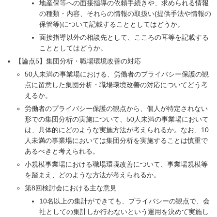
地産保等への面接指導の依頼手続きや、求められる情報
の種類・内容、それらの情報の取扱い(提供手法や情報の
保管等)について記載することとしてはどうか。
面接指導以外の相談先として、こころの耳等を記載する
こととしてはどうか。
【論点5】集団分析・職場環境改善の対応
50人未満の事業場における、労働者のプライバシー保護の観
点に留意した集団分析・職場環境改善の対応についてどう考
えるか。
労働者のプライバシー保護の観点から、個人が特定されない
形での集団分析の実施について、50人未満の事業場において
は、具体的にどのような実施方法が考えられるか。なお、10
人未満の事業場においては集団分析を実施することは慎重で
あるべきと考えられる。
小規模事業場における職場環境改善について、事業場規模等
を踏まえ、どのような方法が考えられるか。
第8回検討会における主な意見
10名以上の集計ができても、プライバシーの観点で、会
社としての集計しか行わないという運用を決めて実施し