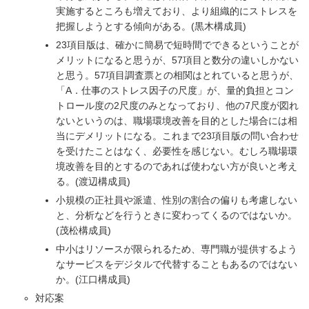
実施するところも増えており、より組織的にストレスを
把握しようとする傾向がある。(黒木構成員)
23項目版は、確かに簡易で短時間でできるということが
メリットになると思うが、57項目と数分の違いしかない
と思う。57項目調査票との相関はとれていると思うが、
「A．仕事のストレス因子の尺度」が、量的負担とコン
トロール度の2尺度のみとなっており、他の7尺度が図れ
ないというのは、職場環境改善を目的とした場合には相
当にデメリットになる。これまで23項目版の問い合わせ
を受けたことはなく、必要性を感じない。むしろ職場環
境改善を目的とするのであれば使わない方が良いと考え
る。(渡辺構成員)
小規模の正社員や派遣、性別の割合の偏りも考慮しない
と、分析などを行うときに変わってくるのではないか。
(茂松構成員)
中小はリソースが限られるため、専門職が提供するよう
なサービスをデジタルで代替することもあるのではない
か。(江口構成員)
対応案