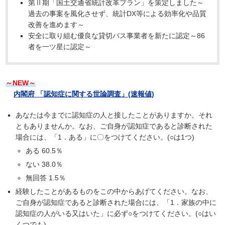
第Ⅱ期「国土交通省統計改革プラン」を策定しました～
過去の事案を風化させず、統計DX等による効率化や品質
改善を進めます～
安全に取り組む優良な貸切バス事業者を新たに認定～86
者を一ツ星に認定～
～NEW～
内閣府 「認知症に関する世論調査」(速報値)
あなたは今までに認知症の人と接したことがありますか。それ
ともありませんか。なお、ご自身が認知症であると診断された
場合には、「1．ある」に〇をつけてください。(○は1つ)
ある 60.5％
ない 38.0％
無回答 1.5％
経験したことがあるものをこの中からあげてください。なお、
ご自身が認知症であると診断された場合には、「1．家族の中に
認知症の人がいる又はいた」に必ず○をつけてください。(○はい
くつでも)