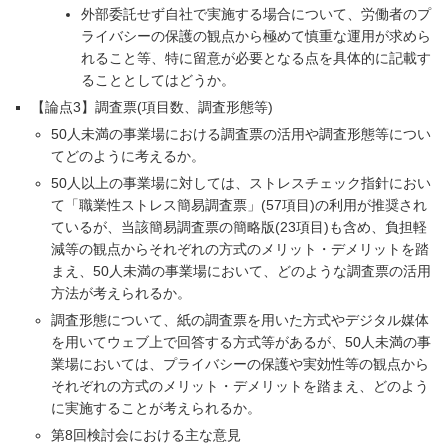
外部委託せず自社で実施する場合について、労働者のプ
ライバシーの保護の観点から極めて慎重な運用が求めら
れること等、特に留意が必要となる点を具体的に記載す
ることとしてはどうか。
【論点3】調査票(項目数、調査形態等)
50人未満の事業場における調査票の活用や調査形態等につい
てどのように考えるか。
50人以上の事業場に対しては、ストレスチェック指針におい
て「職業性ストレス簡易調査票」(57項目)の利用が推奨され
ているが、当該簡易調査票の簡略版(23項目)も含め、負担軽
減等の観点からそれぞれの方式のメリット・デメリットを踏
まえ、50人未満の事業場において、どのような調査票の活用
方法が考えられるか。
調査形態について、紙の調査票を用いた方式やデジタル媒体
を用いてウェブ上で回答する方式等があるが、50人未満の事
業場においては、プライバシーの保護や実効性等の観点から
それぞれの方式のメリット・デメリットを踏まえ、どのよう
に実施することが考えられるか。
第8回検討会における主な意見