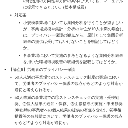
の利活用の方向性や方針の具体についても、マニュアル
に提示できるとよい。(松本構成員)
対応案
小規模事業場においても集団分析を行うことが望ましい
が、事業場規模や集計・分析の単位が10人未満の場合に
は、プライバシー保護の観点から、原則として集団分析
結果の提供は受けてはいけないことを明記してはどう
か。
各事業場において実施の参考となるような集団分析結果
を用いた職場環境改善の取組例を記載してはどうか。
【論点6】労働者のプライバシー保護
50人未満の事業場でのストレスチェック制度の実施におい
て、労働者のプライバシー保護の観点からどのような対応が
適切と考えられるか。
50人未満の事業場での①ストレスチェックの実施・受検勧
奨、②個人結果の通知・保存、③面接指導の実施・申出勧奨
(申出時の事業者への個人結果の提供の有無を含む)、④事後
措置等の各段階において、労働者のプライバシー保護の観点
からどのような対応が適切か。