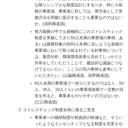
な限りシンプルな制度設計にするべき。特に小規
模の事業場、事業者に対しては、厚労省として実
施方法を明確に提示することも重要なのではない
か。(清田構成員)
努力義務の中でも積極的にこのストレスチェック
制度を実施してきた50人未満の事業場の事例、あ
るいは義務対象の内50人未満に近いような規模の
事業場において取り組まれている好事例について
は、集団分析、職場環境改善も含めてしっかりと
共有をしていただくことで、建設的な議論につな
げてもらいたい。こころの耳の事例も参考にして
いただきたい。(山脇構成員、高野構成員)
50人未満の事業場で一括りにするのではなく、50
人、30人、10人ぐらいの事業場規模で一定数の目
安を作ると、事業者もやりやすいのではないか。
(江口構成員)
ストレスチェック制度全体に係るご意見
事業者への補助制度や税負担の軽減など、そうい
ったようなインセンティブとなる制度を充実させ