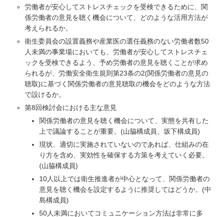
労働者が安心してストレスチェックを受検できるために、関
係労働者の意見を聴く機会について、どのような活用方法が
考えられるか。
衛生委員会の設置義務や産業医の選任義務のない労働者数50
人未満の事業場においても、労働者が安心してストレスチェ
ックを受検できるよう、予め労働者の意見を聴くことが求め
られるが、労働安全衛生規則第23条の2(関係労働者の意見の
聴取)に基づく関係労働者の意見聴取の機会をどのような方法
で設けるか。
第8回検討会における主な意見
関係労働者の意見を聴く機会について、実態を共有した
上で議論することが重要。(山脇構成員、坂下構成員)
現状、適切に実施されていないのであれば、仕組みの在
り方を含め、実効性を確保する方策を考えていく必要。
(山脇構成員)
10人以上では衛生推進者が中心となって、関係労働者の
意見を聴く機会を設定するように推奨してはどうか。(中
島構成員)
50人未満においてコミュニケーション方法は非常に多