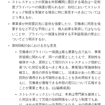
ストレスチェックの実施を外部機関に委託する場合は一定程
度プライバシーの保護が図られるが、自社においてストレス
チェック制度を実施する場合に特に留意すべき点については
どう考えるか。
事業者が外部委託先に提供を強要したり、労働者に同意を強
要するなど不正な手段により、個人結果を取得してはならな
いことや、プライバシー保護を担保する不利益取扱の禁止に
ついてどう明示するか。
第8回検討会における主な意見
労働者のプライバシー保護は最も重要な点であり、事業
所規模に関わらず、同一の措置としたうえで、実効性を
確保すべき。原則として現行のストレスチェック指針に
基づいた対応を図るべきと考える。事業場が実施体制を
確立し、責任の所在を明確にし、法違反があった際には
罰則が適用される可能性があることを含め周知するとと
もに、労働者が通報できる外部の窓口について広報する
ことが重要と考える。(山脇構成員)
ストレスチェックというのは、本来は専門家を媒体とし
た対話を通じて労使の信頼関係をいざなう制度でもあ
り、それが本質的な一次予防にもなる。その両者の利害