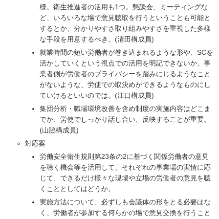
様。衛生推進者の活用も1つ。懇談会、ミーティングな
ど、いろいろな場で意見聴取を行うということも可能と
するとか、分かりやすさ取り組みやすさを重視した多様
な手段を用意するべき。(清田構成員)
就業時間の短い労働者が巻き込まれるような形や、SCを
活かしていくという視点での活用を明記できないか。事
業者側が労働者のプライバシーを踏みにじるようなこと
がないような、労使での取決めができるようなものにし
ていけるといいのでは。(江口構成員)
集団分析・職場環境改善を含め制度の実施内容はどこま
でか、労使でしっかり話し合い、反映することが重要。
(山脇構成員)
対応案
労働安全衛生規則第23条の2に基づく関係労働者の意見
を聴く機会等を活用して、それぞれの事業場の実情に応
じて、できるだけ様々な現場や立場の労働者の意見を聴
くこととしてはどうか。
実施方法について、必ずしも会議体の形をとる必要はな
く、労働者が参加する何らかの場で意見交換を行うこと