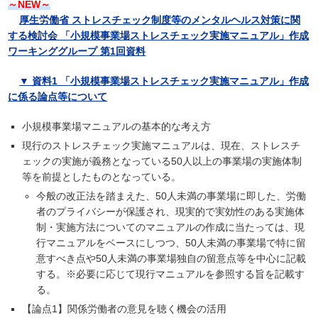
～NEW～
厚生労働省 ストレスチェック制度等のメンタルヘルス対策に関
する検討会 「小規模事業場ストレスチェック実施マニュアル」作成
ワーキンググループ 第1回資料
▼ 資料1 「小規模事業場ストレスチェック実施マニュアル」作成
に係る論点等について
小規模事業場マニュアルの基本的な考え方
現行のストレスチェック実施マニュアルは、現在、ストレスチ
ェックの実施が義務となっている50人以上の事業場の実施体制
等を前提としたものとなっている。
今般の改正法を踏まえた、50人未満の事業場に即した、労働
者のプライバシーが保護され、現実的で実効性のある実施体
制・実施方法についてのマニュアルの作成に当たっては、現
行マニュアルをベースにしつつ、50人未満の事業場で特に留
意すべき点や50人未満の事業場独自の留意点等を中心に記載
する。※必要に応じて現行マニュアルを参照する旨を記載す
る。
【論点1】関係労働者の意見を聴く機会の活用