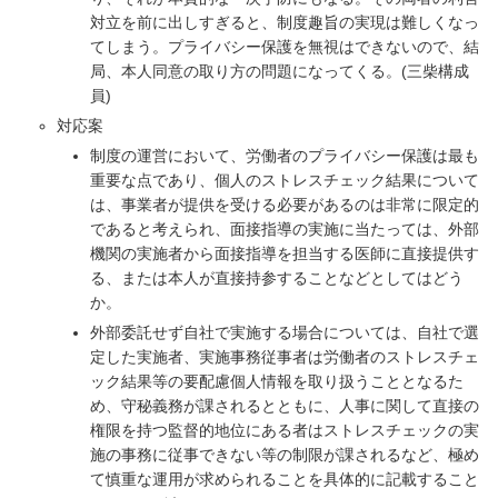
対立を前に出しすぎると、制度趣旨の実現は難しくなっ
てしまう。プライバシー保護を無視はできないので、結
局、本人同意の取り方の問題になってくる。(三柴構成
員)
対応案
制度の運営において、労働者のプライバシー保護は最も
重要な点であり、個人のストレスチェック結果について
は、事業者が提供を受ける必要があるのは非常に限定的
であると考えられ、面接指導の実施に当たっては、外部
機関の実施者から面接指導を担当する医師に直接提供す
る、または本人が直接持参することなどとしてはどう
か。
外部委託せず自社で実施する場合については、自社で選
定した実施者、実施事務従事者は労働者のストレスチェ
ック結果等の要配慮個人情報を取り扱うこととなるた
め、守秘義務が課されるとともに、人事に関して直接の
権限を持つ監督的地位にある者はストレスチェックの実
施の事務に従事できない等の制限が課されるなど、極め
て慎重な運用が求められることを具体的に記載すること