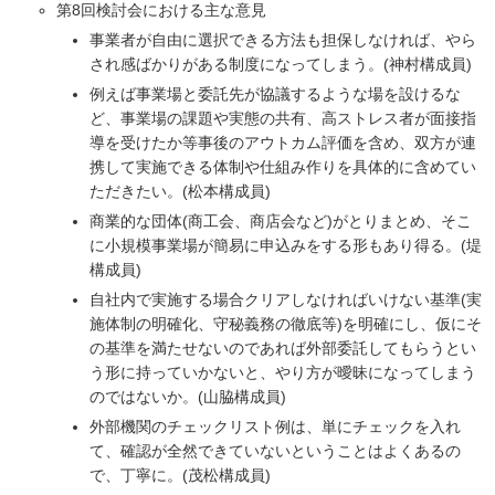
第8回検討会における主な意見
事業者が自由に選択できる方法も担保しなければ、やら
され感ばかりがある制度になってしまう。(神村構成員)
例えば事業場と委託先が協議するような場を設けるな
ど、事業場の課題や実態の共有、高ストレス者が面接指
導を受けたか等事後のアウトカム評価を含め、双方が連
携して実施できる体制や仕組み作りを具体的に含めてい
ただきたい。(松本構成員)
商業的な団体(商工会、商店会など)がとりまとめ、そこ
に小規模事業場が簡易に申込みをする形もあり得る。(堤
構成員)
自社内で実施する場合クリアしなければいけない基準(実
施体制の明確化、守秘義務の徹底等)を明確にし、仮にそ
の基準を満たせないのであれば外部委託してもらうとい
う形に持っていかないと、やり方が曖昧になってしまう
のではないか。(山脇構成員)
外部機関のチェックリスト例は、単にチェックを入れ
て、確認が全然できていないということはよくあるの
で、丁寧に。(茂松構成員)