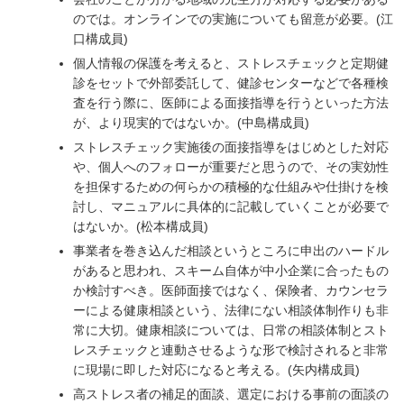
のでは。オンラインでの実施についても留意が必要。(江
口構成員)
個人情報の保護を考えると、ストレスチェックと定期健
診をセットで外部委託して、健診センターなどで各種検
査を行う際に、医師による面接指導を行うといった方法
が、より現実的ではないか。(中島構成員)
ストレスチェック実施後の面接指導をはじめとした対応
や、個人へのフォローが重要だと思うので、その実効性
を担保するための何らかの積極的な仕組みや仕掛けを検
討し、マニュアルに具体的に記載していくことが必要で
はないか。(松本構成員)
事業者を巻き込んだ相談というところに申出のハードル
があると思われ、スキーム自体が中小企業に合ったもの
か検討すべき。医師面接ではなく、保険者、カウンセラ
ーによる健康相談という、法律にない相談体制作りも非
常に大切。健康相談については、日常の相談体制とスト
レスチェックと連動させるような形で検討されると非常
に現場に即した対応になると考える。(矢内構成員)
高ストレス者の補足的面談、選定における事前の面談の