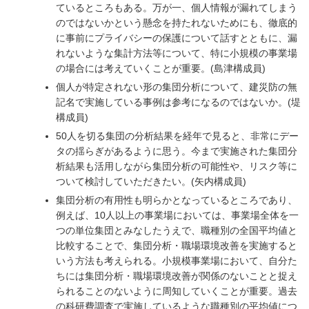
ているところもある。万が一、個人情報が漏れてしまう
のではないかという懸念を持たれないためにも、徹底的
に事前にプライバシーの保護について話すとともに、漏
れないような集計方法等について、特に小規模の事業場
の場合には考えていくことが重要。(島津構成員)
個人が特定されない形の集団分析について、建災防の無
記名で実施している事例は参考になるのではないか。(堤
構成員)
50人を切る集団の分析結果を経年で見ると、非常にデー
タの揺らぎがあるように思う。今まで実施された集団分
析結果も活用しながら集団分析の可能性や、リスク等に
ついて検討していただきたい。(矢内構成員)
集団分析の有用性も明らかとなっているところであり、
例えば、10人以上の事業場においては、事業場全体を一
つの単位集団とみなしたうえで、職種別の全国平均値と
比較することで、集団分析・職場環境改善を実施すると
いう方法も考えられる。小規模事業場において、自分た
ちには集団分析・職場環境改善が関係のないことと捉え
られることのないように周知していくことが重要。過去
の科研費調査で実施しているような職種別の平均値につ