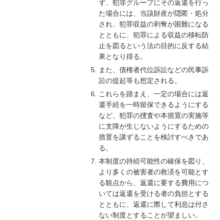
ず、犯罪グループにその返還を行っ
た場合には、当該財産が隠匿・処分
され、犯罪収益の剥奪が困難になる
とともに、犯罪による収益の移転防
止を図るという法の目的に反する結
果となり得る。
また、債権者代位訴訟などの民事訴
訟の提起等も想定される。
これらを踏まえ、一定の場合には返
還手続を一時留保できるようにする
など、犯罪の捜査や本措置の実施等
に支障が生じないようにするための
措置を講ずることを検討すべきであ
る。
本制度の持続可能性の確保を図り、
より多くの被害者の救済を可能とす
る観点から、返還に要する費用につ
いては返還を受ける者の負担とする
とともに、返還に際して利息は付さ
ない制度とすることが望ましい。