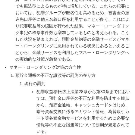
でも振込型によるものが特に増加している。これらの犯罪に
おいては、犯罪グループが匿名性を高めるため、被害金の振
込先口座等に他人名義口座を利用することが多く、これによ
り犯罪収益等の隠匿が行われた結果、マネー・ローンダリン
グ事犯の検挙事件数も増加しているものと考えられる。こう
した状況を踏まえれば、預貯金契約等の金融サービスがマネ
ー・ローンダリングに悪用されている状況にあるといえるこ
とから、金融サービスを利用したマネー・ローンダリングへ
の実効的な対策が急務である。
マネー・ローンダリング対策の方向性
預貯金通帳の不正な譲渡等の罰則の在り方
現行の罰則
犯罪収益移転防止法第28条から第30条までにおい
ては、預貯金口座等の不正な利用を防止する観点
から、預貯金通帳、キャッシュカードをはじめ、
暗号資産交換に係るアカウント情報、為替取引カ
ード等各種金融サービスを利用するために必要な
情報等の不正な譲渡等について罰則が規定されて
いる。