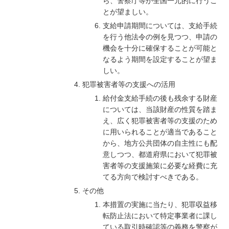
ら、警察庁等が全国一元的に行うこ
とが望ましい。
支給申請期間については、支給手続
を行う他法令の例を見つつ、申請の
機会を十分に確保することが可能と
なるよう期間を設定することが望ま
しい。
犯罪被害者等の支援への活用
給付金支給手続の後も残余する財産
については、当該財産の性質を踏ま
え、広く犯罪被害者等の支援のため
に用いられることが適当であること
から、地方公共団体の自主性にも配
意しつつ、都道府県において犯罪被
害者等の支援施策に必要な経費に充
てる方向で検討すべきである。
その他
本措置の実施に当たり、犯罪収益移
転防止法において特定事業者に課し
ている取引時確認等の義務を警察が