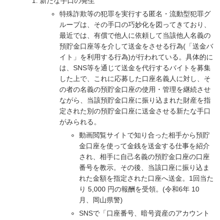
新たな手口の発生
特殊詐欺等の犯罪を実行する匿名・流動型犯罪グ
ループは、その手口の巧妙化を図ってきており、
最近では、有償で他人に依頼して当該他人名義の
預貯金口座等を介して送金をさせる行為(「送金バ
イト」を利用する行為)が行われている。具体的に
は、SNS等を通じて送金を代行するバイトを募集
した上で、これに応募した口座名義人に対し、そ
の者の名義の預貯金口座の使用・管理を継続させ
ながら、当該預貯金口座に振り込まれた財産を指
定された別の預貯金口座に送金させる新たな手口
がみられる。
動画閲覧サイトで知り合った相手から預貯
金口座を使って金銭を送金する仕事を紹介
され、相手に自己名義の預貯金口座の口座
番号を教示。その後、当該口座に振り込ま
れた金額を指定された口座へ送金。1回当た
り 5,000 円の報酬を受領。(令和6年 10
月、岡山県警)
SNSで「口座番号、暗号資産のアカウント