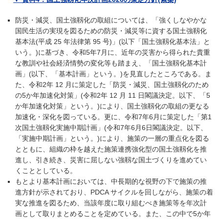
防災・減災、国土強靱化の取組については、「強くしなやかな
国民生活の実現を図るための防災・減災等に資する国土強靱化
基本法(平成 25 年法律第 95 号)」(以下「国土強靱化基本法」と
いう。)に基づき、令和5年7月に、近年の災害から得られた貴重
な教訓や社会経済情勢の変化等も踏まえ、「国土強靱化基本計
画」(以下、「基本計画」という。)を見直したところである。ま
た、令和2年 12 月に策定した「防災・減災、国土強靱化のため
の5か年加速化対策」(令和2年 12 月 11 日閣議決定。以下、「5
か年加速化対策」という。)により、国土強靱化の取組の更なる
加速化・深化を図っている。更に、令和7年6月に策定した「第1
次国土強靱化実施中期計画」(令和7年6月6日閣議決定。以下、
「実施中期計画」という。)により、施策の一層の重点化を図る
とともに、組織の枠を越えた施策連携強化型の国土強靱化を推
進し、引き続き、災害に屈しない強靱な国土づくりを進めてい
くこととしている。
もとより基本計画においては、中長期的な視野の下で施策の推
進方針が示されており、PDCA サイクルを回しながら、施策の着
実な推進を図るため、当該年度に取り組むべき施策等を年次計
画として取りまとめることを定めている。また、この中で5か年