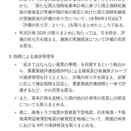
から、「新たな国土強靱化基本計画に基づく国土強靱化施
策の推進及び実施中期計画の策定に向けた国土強靱化施策
の実施状況の評価の在り方について」(令和6年1月)(以下
「評価の在り方」という。)を取りまとめたところである。
年次計画 2026 の取りまとめに当たっては、引き続き、評
価の在り方を踏まえ、施策の実施状況について評価の充実
を図る。
指標による進捗管理等
「起きてはならない最悪の事態」を回避するという観点か
ら、重要業績評価指標(KPI)による施策及び各施策グループ
の進捗管理を行うとともに、評価の在り方を踏まえ、必要
に応じて補足指標を設定し、重要業績評価指標と一体で評
価するなど、その充実を図る。
また、基本計画を反映した国の他の計画等の見直しの状況
についても取りまとめる。
更に、南海トラフ地震や首都直下型地震、日本海溝・千島
海溝周辺海溝型地震の被害想定地域について、関連計画等
における KPI の進捗状況を取りまとめる。