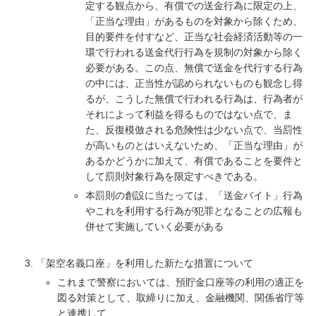
定する観点から、有償での送金行為に限定の上、
「正当な理由」があるものを対象から除くため、
目的要件を付すなど、正当な社会経済活動等の一
環で行われる送金代行行為を規制の対象から除く
必要がある。この点、無償で送金を代行する行為
の中には、正当性が認められないものも観念し得
るが、こうした無償で行われる行為は、行為者が
それによって利益を得るものではない点で、ま
た、反復模倣される危険性は少ない点で、当罰性
が高いものとはいえないため、「正当な理由」が
あるかどうかに加えて、有償であることを要件と
して罰則対象行為を限定すべきである。
本罰則の創設に当たっては、「送金バイト」行為
やこれを利用する行為が犯罪となることの広報も
併せて実施していく必要がある
「架空名義口座」を利用した新たな措置について
これまで警察においては、預貯金口座等の利用の適正を
図る対策として、取締りに加え、金融機関、関係省庁等
と連携して