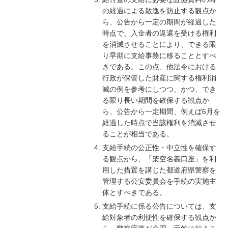
の経過による散逸を防止する観点か
ら、公告から一定の期間が経過した
時点で、入金者の返還を受ける権利
を消滅させることにより、できる限
り早期に支給事務に移ることとすべ
きである。この点、他法令における
行政が保管した財産に関する権利消
滅の例を参考にしつつ、かつ、でき
る限り長い期間を確保する観点か
ら、公告から一定期間、例えば6月を
経過した時点で当該権利を消滅させ
ることが相当である。
支給手続の公正性・中立性を確保す
る観点から、「架空名義口座」を利
用した措置を講じた都道府県警察を
管理する公安委員会を手続の実施主
体とすべきである。
支給手続に係る公告については、支
給対象者の利便性を確保する観点か