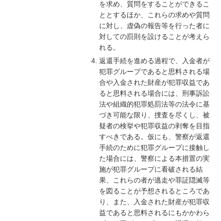
を求め、質問をすることができるこ
ととするほか、これらの求めや質問
に対し、虚偽の報告等を行った者に
対しての罰則を設けることが考えら
れる。
返還手続を進める過程で、入金者が
犯罪グループであると思料される場
合や入金された財産が犯罪収益であ
ると思料される場合には、刑事訴訟
法や組織的犯罪処罰法等の法令に基
づき可能な限り、捜査を尽くし、被
疑者の検挙や犯罪収益の剥奪を目指
すべきである。仮にも、警察が返還
手続のために犯罪グループに接触し
た場合には、警察による本措置の実
施が犯罪グループに看破される結
果、これらの者が逃走や罪証隠滅等
を図ることが予想されるところであ
り、また、入金された財産が犯罪収
益であると思料されるにもかかわら