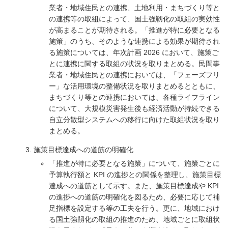
業者・地域住民との連携、土地利用・まちづくり等と
の連携等の取組によって、国土強靱化の取組の実効性
が高まることが期待される。「推進が特に必要となる
施策」のうち、そのような連携による効果が期待され
る施策については、年次計画 2026 において、施策ご
とに連携に関する取組の状況を取りまとめる。民間事
業者・地域住民との連携においては、「フェーズフリ
ー」な活用環境の整備状況を取りまとめるとともに、
まちづくり等との連携においては、各種ライフライン
について、大規模災害発生後も経済活動が持続できる
自立分散型システムへの移行に向けた取組状況を取り
まとめる。
施策目標達成への道筋の明確化
「推進が特に必要となる施策」について、施策ごとに
予算執行額と KPI の進捗との関係を整理し、施策目標
達成への道筋として示す。また、施策目標達成や KPI
の進捗への道筋の明確化を図るため、必要に応じて補
足指標を設定する等の工夫を行う。更に、地域におけ
る国土強靱化の取組の推進のため、地域ごとに取組状