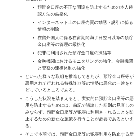
預貯金口座の不正な開設を防止するための本人確
認方法の厳格化
インターネット上の口座売買の勧誘・誘引に係る
情報の削除
在留外国人に係る在留期間満了日翌日以降の預貯
金口座等の管理の厳格化
犯罪に利用された預貯金口座の凍結等
金融機関におけるモニタリングの強化、金融機関
と警察の連携体制の強化
といった様々な取組を推進してきたが、預貯金口座等が
悪用されて行われる特殊詐欺等の情勢は悪化の一途をた
どっているところである。
こうした状況を踏まえると、実効的に預貯金口座等の悪
用を防止するためには、前記で議論した罰則の見直しの
みならず、預貯金口座等が犯罪に利用さ・れることを防
止するための新たな施策を行うことが必要であるといえ
る。
そこで本項では、預貯金口座等の犯罪利用を防止する新