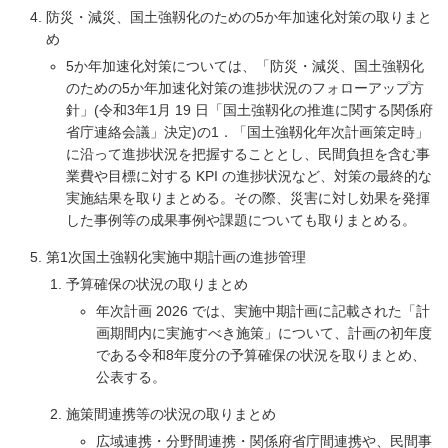
防災・減災、国土強靱化のための5か年加速化対策の取りまと
め
5か年加速化対策については、「防災・減災、国土強靱化
のための5か年加速化対策の進捗状況のフォローアップ方
針」(令和3年1月 19 日「国土強靱化の推進に関する関係府
省庁連絡会議」決定)の1．「国土強靱化年次計画策定時」
に沿って進捗状況を把握することとし、民間負担を含む事
業費や目標に対する KPI の進捗状況など、対策の最終的な
実施結果を取りまとめる。その際、災害に対し効果を発揮
した事例等の成果事例や課題についても取りまとめる。
第1次国土強靱化実施中期計画の進捗管理
予算確保の状況の取りまとめ
年次計画 2026 では、実施中期計画に記載された「計
画期間内に実施すべき施策」について、計画の初年度
である令和8年度分の予算確保の状況を取りまとめ、
公表する。
施策間連携等の状況の取りまとめ
広域連携・分野間連携・関係府省庁間連携や、民間事