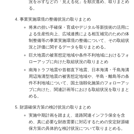
況を示すなどの「見える化」を順次進め、取りまとめ
る。
事業実施環境の整備状況の取りまとめ
将来の担い手確保・育成やデジタル等新技術の活用に
よる生産性向上、広域連携による相互補完のための体
制整備等の事業実施環境の整備について、その取組状
況と評価に関するデータを取りまとめる。
巨大地震の被害想定地域や条件不利地域におけるフォ
ローアップに向けた取組状況の取りまとめ
南海トラフ地震や首都直下地震、日本海溝・千島海溝
周辺海溝型地震の被害想定地域や、半島・離島等の条
件不利地域について、国土強靱化施策のフォローアッ
プに向けた、関連計画等における取組状況を取りまと
める。
財源確保方策の検討状況の取りまとめ
実施中期計画を踏まえ、道路関連インフラ保全を含
め、真に必要な財政需要に対応するための安定財源確
保方策の具体的な検討状況について取りまとめる。