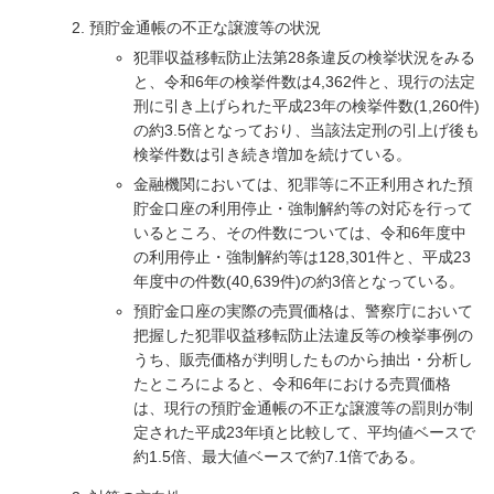
預貯金通帳の不正な譲渡等の状況
犯罪収益移転防止法第28条違反の検挙状況をみる
と、令和6年の検挙件数は4,362件と、現行の法定
刑に引き上げられた平成23年の検挙件数(1,260件)
の約3.5倍となっており、当該法定刑の引上げ後も
検挙件数は引き続き増加を続けている。
金融機関においては、犯罪等に不正利用された預
貯金口座の利用停止・強制解約等の対応を行って
いるところ、その件数については、令和6年度中
の利用停止・強制解約等は128,301件と、平成23
年度中の件数(40,639件)の約3倍となっている。
預貯金口座の実際の売買価格は、警察庁において
把握した犯罪収益移転防止法違反等の検挙事例の
うち、販売価格が判明したものから抽出・分析し
たところによると、令和6年における売買価格
は、現行の預貯金通帳の不正な譲渡等の罰則が制
定された平成23年頃と比較して、平均値ベースで
約1.5倍、最大値ベースで約7.1倍である。