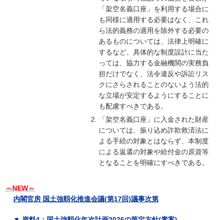
「架空名義口座」を利用する場合に
も同様に適用する必要はなく、これ
ら法的義務の適用を除外する必要の
あるものについては、法律上明確に
するなど、具体的な制度設計に当た
っては、協力する金融機関の実務負
担だけでなく、法令違反や訴訟リス
クにさらされることのないよう法的
な立場が安定するようにすることに
も配慮すべきである。
「架空名義口座」に入金された財産
については、振り込め詐欺救済法に
よる手続の対象とはならず、本制度
による返還の対象や給付金の原資等
となることを明確にすべきである。
～NEW～
内閣官房 国土強靱化推進会議(第17回)議事次第
▼ 資料4：国土強靱化年次計画2026の策定方針(素案)