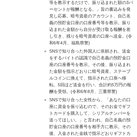
等を教示するだけで、振り込まれた額の3パ
ーセントが報酬となる。」旨の書込みを発
見し応募。暗号資産のアカウント、自己名
義の預貯金口座の口座番号等を教示。振り
込まれた金額から自分が受け取る報酬を差
し引き、残りを暗号資産の口座へ送金。(令
和6年4月、福島県警)
SNSで知り合った外国人に依頼され、送金
をするバイトの認識で自己名義の預貯金口
座の口座番号を教示。その後、振り込まれ
た金額を指示どおりに暗号資産、ステーブ
ルコインに換えて、指示された口座へ移
転。5回ほど送金を行い、合計約5万円の報
酬を受領。(令和6年8月、三重県警)
SNSで知り合った女性から、「あなたの口
座に資金を振り込むので、そのお金でギフ
トカードを購入して、シリアルナンバーを
送ってほしい。」と言われ、自己名義の預
貯金口座の口座番号を相手方に教示。その
後、入金された金銭で指示どおりギフトカ