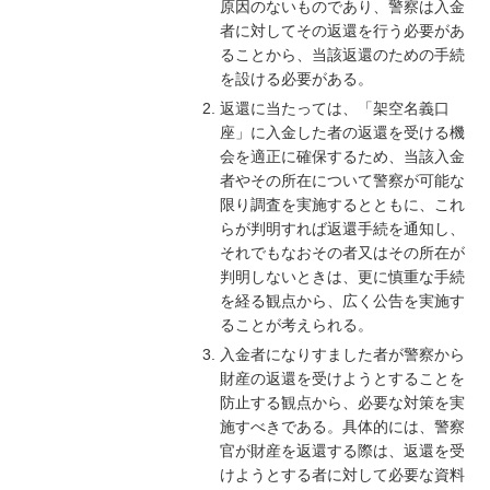
原因のないものであり、警察は入金
者に対してその返還を行う必要があ
ることから、当該返還のための手続
を設ける必要がある。
返還に当たっては、「架空名義口
座」に入金した者の返還を受ける機
会を適正に確保するため、当該入金
者やその所在について警察が可能な
限り調査を実施するとともに、これ
らが判明すれば返還手続を通知し、
それでもなおその者又はその所在が
判明しないときは、更に慎重な手続
を経る観点から、広く公告を実施す
ることが考えられる。
入金者になりすました者が警察から
財産の返還を受けようとすることを
防止する観点から、必要な対策を実
施すべきである。具体的には、警察
官が財産を返還する際は、返還を受
けようとする者に対して必要な資料