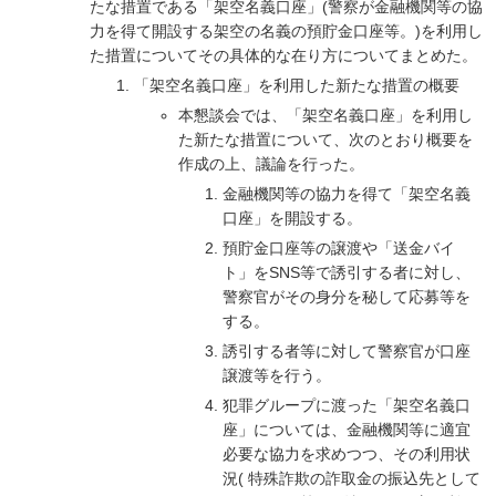
たな措置である「架空名義口座」(警察が金融機関等の協
力を得て開設する架空の名義の預貯金口座等。)を利用し
た措置についてその具体的な在り方についてまとめた。
「架空名義口座」を利用した新たな措置の概要
本懇談会では、「架空名義口座」を利用し
た新たな措置について、次のとおり概要を
作成の上、議論を行った。
金融機関等の協力を得て「架空名義
口座」を開設する。
預貯金口座等の譲渡や「送金バイ
ト」をSNS等で誘引する者に対し、
警察官がその身分を秘して応募等を
する。
誘引する者等に対して警察官が口座
譲渡等を行う。
犯罪グループに渡った「架空名義口
座」については、金融機関等に適宜
必要な協力を求めつつ、その利用状
況( 特殊詐欺の詐取金の振込先として