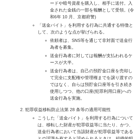
ードや暗号資産を購入し、相手に送付。入
金された金銭の一部を報酬として受領。(令
和6年 10 月、京都府警)
「送金バイト」を利用する行為に共通する特徴と
して、次のような点が挙げられる。
依頼者は、SNS等を通じて非対面で送金行
為者を募集。
送金行為者に対しては報酬が支払われるケ
ースが大半。
送金行為者は、自己の預貯金口座を売却し
て完全に支配権や管理権までを譲り渡すの
ではなく、自らは預貯金口座等を引き続き
使用しつつ、他の口座(犯罪利用口座)への
送金行為を実施。
犯罪収益移転防止法第 28 条等の適用可能性
こうした「送金バイト」を利用する行為について
は、移転した財産が犯罪収益等に当たり、かつ、
送金行為者において当該財産が犯罪収益等である
との認識を有すると認められるときは、組織的犯