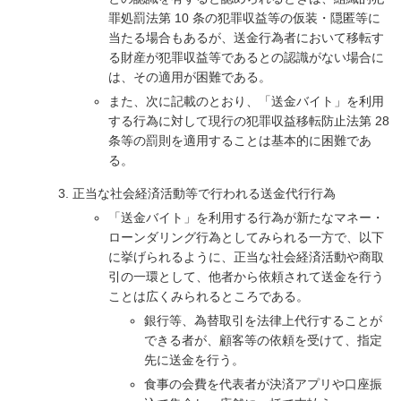
罪処罰法第 10 条の犯罪収益等の仮装・隠匿等に
当たる場合もあるが、送金行為者において移転す
る財産が犯罪収益等であるとの認識がない場合に
は、その適用が困難である。
また、次に記載のとおり、「送金バイト」を利用
する行為に対して現行の犯罪収益移転防止法第 28
条等の罰則を適用することは基本的に困難であ
る。
正当な社会経済活動等で行われる送金代行行為
「送金バイト」を利用する行為が新たなマネー・
ローンダリング行為としてみられる一方で、以下
に挙げられるように、正当な社会経済活動や商取
引の一環として、他者から依頼されて送金を行う
ことは広くみられるところである。
銀行等、為替取引を法律上代行することが
できる者が、顧客等の依頼を受けて、指定
先に送金を行う。
食事の会費を代表者が決済アプリや口座振