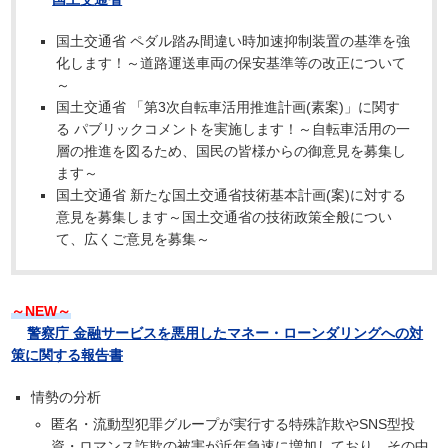
国土交通省 ペダル踏み間違い時加速抑制装置の基準を強
化します！～道路運送車両の保安基準等の改正について
～
国土交通省 「第3次自転車活用推進計画(素案)」に関す
る パブリックコメントを実施します！～自転車活用の一
層の推進を図るため、国民の皆様からの御意見を募集し
ます～
国土交通省 新たな国土交通省技術基本計画(案)に対する
意見を募集します～国土交通省の技術政策全般につい
て、広くご意見を募集～
～NEW～
警察庁 金融サービスを悪用したマネー・ローンダリングへの対
策に関する報告書
情勢の分析
匿名・流動型犯罪グループが実行する特殊詐欺やSNS型投
資・ロマンス詐欺の被害が近年急速に増加しており、その中