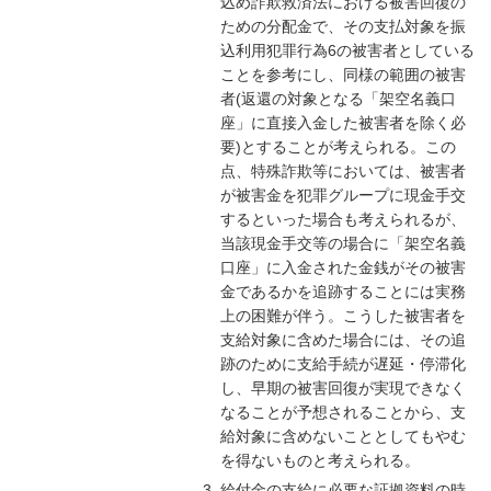
込め詐欺救済法における被害回復の
ための分配金で、その支払対象を振
込利用犯罪行為6の被害者としている
ことを参考にし、同様の範囲の被害
者(返還の対象となる「架空名義口
座」に直接入金した被害者を除く必
要)とすることが考えられる。この
点、特殊詐欺等においては、被害者
が被害金を犯罪グループに現金手交
するといった場合も考えられるが、
当該現金手交等の場合に「架空名義
口座」に入金された金銭がその被害
金であるかを追跡することには実務
上の困難が伴う。こうした被害者を
支給対象に含めた場合には、その追
跡のために支給手続が遅延・停滞化
し、早期の被害回復が実現できなく
なることが予想されることから、支
給対象に含めないこととしてもやむ
を得ないものと考えられる。
給付金の支給に必要な証拠資料の時