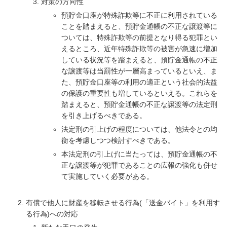
対策の方向性
預貯金口座が特殊詐欺等に不正に利用されている
ことを踏まえると、預貯金通帳の不正な譲渡等に
ついては、特殊詐欺等の前提となり得る犯罪とい
えるところ、近年特殊詐欺等の被害が急速に増加
している状況等を踏まえると、預貯金通帳の不正
な譲渡等は当罰性が一層高まっているといえ、ま
た、預貯金口座等の利用の適正という社会的法益
の保護の重要性も増しているといえる。これらを
踏まえると、預貯金通帳の不正な譲渡等の法定刑
を引き上げるべきである。
法定刑の引上げの程度については、他法令との均
衡を考慮しつつ検討すべきである。
本法定刑の引上げに当たっては、預貯金通帳の不
正な譲渡等が犯罪であることの広報の強化も併せ
て実施していく必要がある。
有償で他人に財産を移転させる行為(「送金バイト」を利用す
る行為)への対応