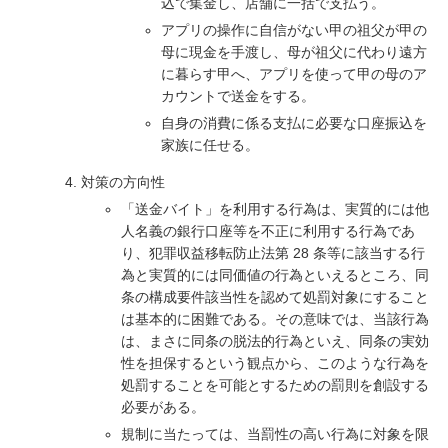
込で集金し、店舗に一括で支払う。
アプリの操作に自信がない甲の祖父が甲の
母に現金を手渡し、母が祖父に代わり遠方
に暮らす甲へ、アプリを使って甲の母のア
カウントで送金をする。
自身の消費に係る支払に必要な口座振込を
家族に任せる。
対策の方向性
「送金バイト」を利用する行為は、実質的には他
人名義の銀行口座等を不正に利用する行為であ
り、犯罪収益移転防止法第 28 条等に該当する行
為と実質的には同価値の行為といえるところ、同
条の構成要件該当性を認めて処罰対象にすること
は基本的に困難である。その意味では、当該行為
は、まさに同条の脱法的行為といえ、同条の実効
性を担保するという観点から、このような行為を
処罰することを可能とするための罰則を創設する
必要がある。
規制に当たっては、当罰性の高い行為に対象を限