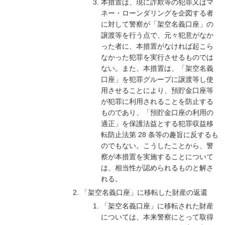
本措置は、現に詐欺等の犯罪又はマ
ネー・ローンダリングを企図する者
に対して警察が「架空名義口座」の
譲渡等を行う点で、元々犯意がなか
った者に、本措置がなければ起こら
なかった犯罪を実行させるものでは
ない。また、本措置は、「架空名義
口座」を犯罪グループに譲渡等し使
用させることにより、預貯金口座等
が犯罪に利用されることを防止する
ものであり、「預貯金口座の利用の
適正」を保護法益とする犯罪収益移
転防止法第 28 条等の趣旨に反するも
のでもない。こうしたことから、警
察が本措置を実施することについて
は、相当性が認められるものと解さ
れる。
「架空名義口座」に移転した財産の返還
「架空名義口座」に移転された財産
については、本来警察にとって取得