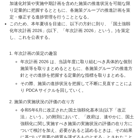
加速化対策や実施中期計画を含めた施策の推進状況を可能な限
り定量的に把握するとともに、各施策グループの推進計画を策
定・修正する進捗管理を行うこととなる。
このため、本年夏頃を目途に、以下の方針に則り、「国土強靱
化年次計画 2026」(以下、「年次計画 2026」という。)を策定
し、これを公表する。
年次計画の策定の趣旨
年次計画 2026 は、当該年度に取り組むべき具体的な個別
施策等を取りまとめるとともに、各施策グループの推進方
針とその進捗を把握する定量的な指標を取りまとめる。
その際、施策の進捗状況を把握して不断に見直すことによ
り PDCA サイクルを回していく。
施策の実施状況の評価の在り方
令和5年6月に改正された国土強靱化基本法(以下「改正
法」という。)の附則において、「政府は、速やかに、国土
強靱化に関し実施すべき施策の実施状況の評価の在り方に
ついて検討を加え、必要があると認めるときは、その結果
に基づいて所要の措置を講ずるものとする」とされたこと