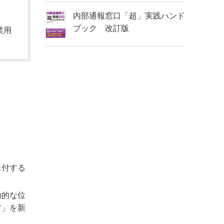
内部通報窓口「超」実践ハンド
ブック 改訂版
業用
に付する
助的な位
方」を新