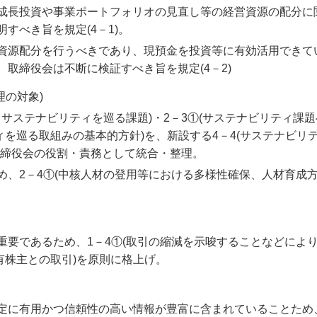
成長投資や事業ポートフォリオの見直し等の経営資源の配分に
すべき旨を規定(4－1)。
資源配分を行うべきであり、現預金を投資等に有効活用できて
取締役会は不断に検証すべき旨を規定(4－2)
理の対象)
るサステナビリティを巡る課題)・2－3①(サステナビリティ課
ティを巡る取組みの基本的方針)を、新設する4－4(サステナビリ
取締役会の役割・責務として統合・整理。
め、2－4①(中核人材の登用等における多様性確保、人材育成
重要であるため、1－4①(取引の縮減を示唆することなどによ
保有株主との取引)を原則に格上げ。
定に有用かつ信頼性の高い情報が豊富に含まれていることため