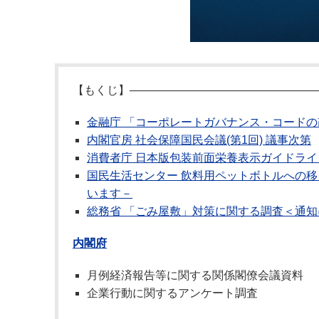
【もくじ】――――――――――――――――
金融庁 「コーポレートガバナンス・コードの
内閣官房 社会保障国民会議(第1回) 議事次第
消費者庁 日本版包装前面栄養表示ガイドライ
国民生活センター 飲料用ペットボトルへの
います－
総務省 「ごみ屋敷」対策に関する調査＜通知
内閣府
月例経済報告等に関する関係閣僚会議資料
企業行動に関するアンケート調査