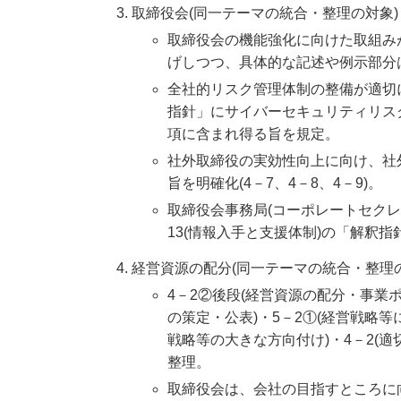
取締役会(同一テーマの統合・整理の対象)
取締役会の機能強化に向けた取組み
げしつつ、具体的な記述や例示部分
全社的リスク管理体制の整備が適切に
指針」にサイバーセキュリティリス
項に含まれ得る旨を規定。
社外取締役の実効性向上に向け、社
旨を明確化(4－7、4－8、4－9)。
取締役会事務局(コーポレートセクレ
13(情報入手と支援体制)の「解釈
経営資源の配分(同一テーマの統合・整理の
4－2②後段(経営資源の配分・事業
の策定・公表)・5－2①(経営戦略
戦略等の大きな方向付け)・4－2(
整理。
取締役会は、会社の目指すところに向