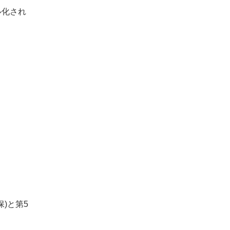
ル化され
と
)と第5