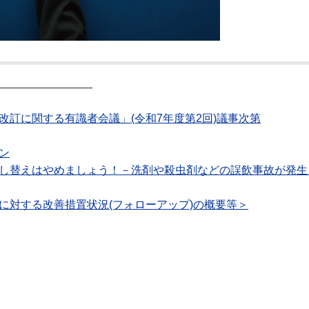
―――――――――
改訂に関する有識者会議」(令和7年度第2回)議事次第
ン
移し替えはやめましょう！－洗剤や殺虫剤などの誤飲事故が発生
に対する改善措置状況(フォローアップ)の概要等＞