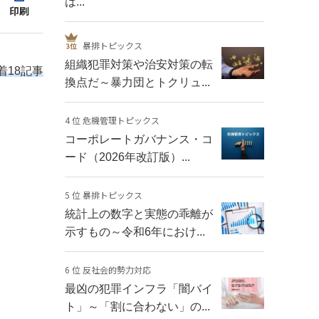
は...
印刷
暴排トピックス
組織犯罪対策や治安対策の転
着18記事
換点だ～暴力団とトクリュ...
4 位 危機管理トピックス
コーポレートガバナンス・コ
ード（2026年改訂版）...
5 位 暴排トピックス
統計上の数字と実態の乖離が
示すもの～令和6年におけ...
6 位 反社会的勢力対応
最凶の犯罪インフラ「闇バイ
ト」～「割に合わない」の...