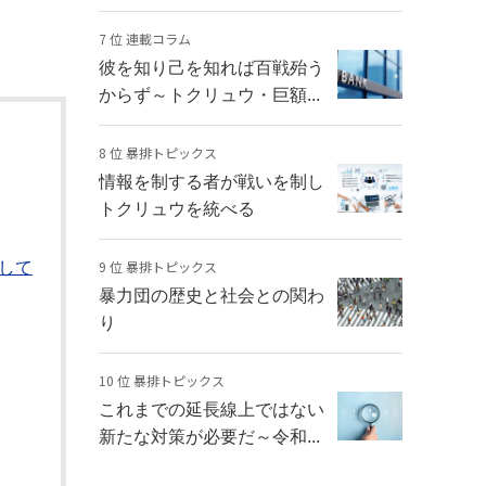
7 位 連載コラム
彼を知り己を知れば百戦殆う
からず～トクリュウ・巨額...
8 位 暴排トピックス
情報を制する者が戦いを制し
トクリュウを統べる
9 位 暴排トピックス
して
暴力団の歴史と社会との関わ
り
10 位 暴排トピックス
これまでの延長線上ではない
新たな対策が必要だ～令和...