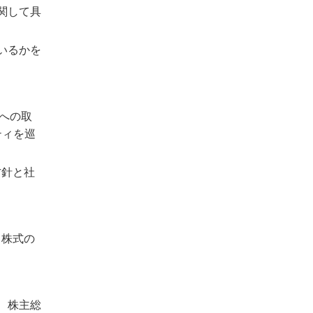
関して具
いるかを
題への取
ティを巡
方針と社
り株式の
、株主総