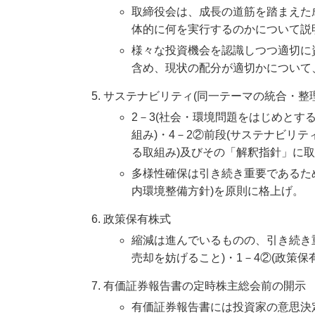
取締役会は、成長の道筋を踏まえた
体的に何を実行するのかについて説明
様々な投資機会を認識しつつ適切に
含め、現状の配分が適切かについて、
サステナビリティ(同一テーマの統合・整
2－3(社会・環境問題をはじめとす
組み)・4－2②前段(サステナビリ
る取組み)及びその「解釈指針」に
多様性確保は引き続き重要であるた
内環境整備方針)を原則に格上げ。
政策保有株式
縮減は進んでいるものの、引き続き
売却を妨げること)・1－4②(政策
有価証券報告書の定時株主総会前の開示
有価証券報告書には投資家の意思決