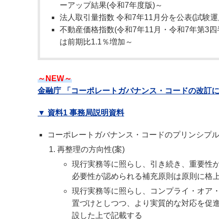
ーアップ結果(令和7年度版)～
法人取引量指数 令和7年11月分を公表(試験運
不動産価格指数(令和7年11月・令和7年第3
は前期比1.1％増加～
～NEW～
金融庁 「コーポレートガバナンス・コードの改訂に
▼ 資料1 事務局説明資料
コーポレートガバナンス・コードのプリンシプ
再整理の方向性(案)
現行実務等に照らし、引き続き、重要性
必要性が認められる補充原則は原則に格
現行実務等に照らし、コンプライ・オア
置づけとしつつ、より実質的な対応を促
設した上で記載する