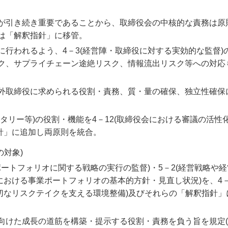
が引き続き重要であることから、取締役会の中核的な責務は原
は「解釈指針」に移管。
行われるよう、4－3(経営陣・取締役に対する実効的な監督)
ク、サプライチェーン途絶リスク、情報流出リスク等への対応
外取締役に求められる役割・責務、質・量の確保、独立性確保
タリー等)の役割・機能を4－12(取締役会における審議の活性化
指針」に追加し両原則を統合。
対象)
ポートフォリオに関する戦略の実行の監督)・5－2(経営戦略や
等における事業ポートフォリオの基本的方針・見直し状況)を、4－
適切なリスクテイクを支える環境整備)及びそれらの「解釈指針」
けた成長の道筋を構築・提示する役割・責務を負う旨を規定(4