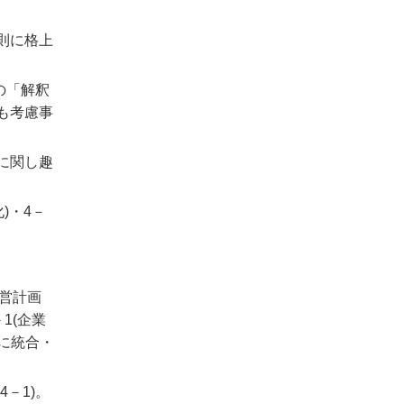
則に格上
の「解釈
も考慮事
に関し趣
)・4－
経営計画
1(企業
に統合・
－1)。