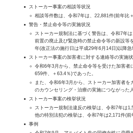
ストーカー事案の相談等状況
相談等件数は、令和7年は、22,881件(前年比
警告・禁止命令等の実施状況
ストーカー規制法に基づく警告は、令和7年は1,
前置の廃止及び緊急時の禁止命令等の新設等を
年(改正法の施行日は平成29年6月14日)以降急増
ストーカー事案の加害者に対する連絡等の実施
令和6年3月から、禁止命令等を受けた加害者に
659件、＋63.4％)であった。
また、令和6年3月から、ストーカー加害者を
のカウンセリング・治療の実施につながった人数は
ストーカー事案の検挙状況
ストーカー規制法違反の検挙は、令和7年は1,5
他の特別法犯の検挙は、令和7年は2,171件(
事例
令和7年9月、アルバイト先の同僚女性に恋愛