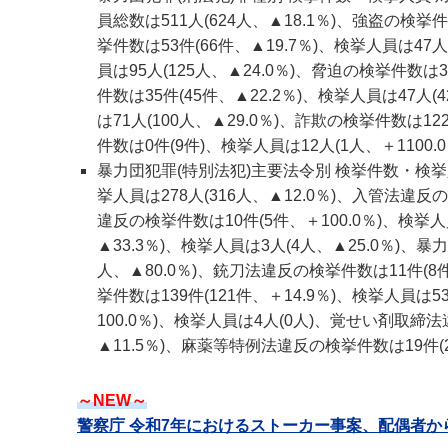
員総数は511人(624人、▲18.1％)、強盗の検挙件
挙件数は53件(66件、▲19.7％)、検挙人員は47人
員は95人(125人、▲24.0％)、脅迫の検挙件数は3
件数は35件(45件、▲22.2％)、検挙人員は47人(
は71人(100人、▲29.0％)、詐欺の検挙件数は122
件数は0件(9件)、検挙人員は12人(1人、＋1100.0
暴力団犯罪(特別法犯)主要法令別 検挙件数・検挙人
挙人員は278人(316人、▲12.0％)、入管法違反
違反の検挙件数は10件(5件、＋100.0％)、検挙
▲33.3％)、検挙人員は3人(4人、▲25.0％)、
人、▲80.0％)、銃刀法違反の検挙件数は11件(8
挙件数は139件(121件、＋14.9％)、検挙人員は
100.0％)、検挙人員は4人(0人)、覚せい剤取締法違
▲11.5％)、麻薬等特例法違反の検挙件数は19件(20
～NEW～
警察庁 令和7年におけるストーカー事案、配偶者