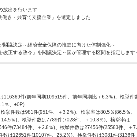
の放出を行います
 共働き・共育て支援企業」を選定しました
が閣議決定～経済安全保障の推進に向けた体制強化～
を改正する政令」を閣議決定～国が管理する区間を指定します
6369件(前年同期109515件、前年同期比＋6.3％)、検挙件
.1％、±0P)
検挙件数は981件(951件、＋3.2％)、検挙率は80.5％(86.5％、
14.5％)、検挙件数は7789件(7028件、＋10.8％)、検挙率は
46件(73484件、＋2.8％)、検挙件数は27456件(25583件、＋7
数は12651件(10107件、25.2％)、検挙件数は3081件(3136件