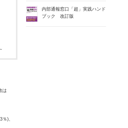
内部通報窓口「超」実践ハンド
ブック 改訂版
～
数は
.3％)、
、