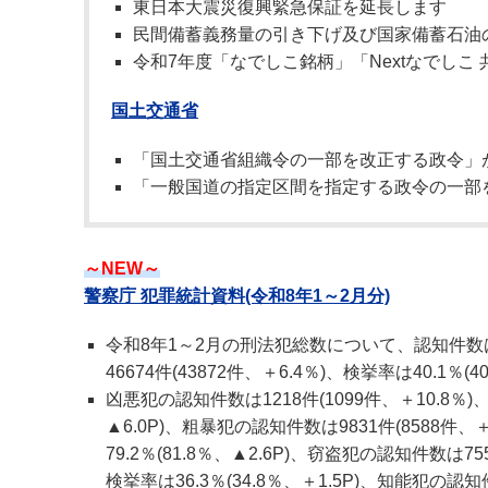
東日本大震災復興緊急保証を延長します
民間備蓄義務量の引き下げ及び国家備蓄石油
令和7年度「なでしこ銘柄」「Nextなでしこ
国土交通省
「国土交通省組織令の一部を改正する政令」
「一般国道の指定区間を指定する政令の一部
～NEW～
警察庁 犯罪統計資料(令和8年1～2月分)
令和8年1～2月の刑法犯総数について、認知件数は11
46674件(43872件、＋6.4％)、検挙率は40.1％(40
凶悪犯の認知件数は1218件(1099件、＋10.8％)、
▲6.0P)、粗暴犯の認知件数は9831件(8588件、＋
79.2％(81.8％、▲2.6P)、窃盗犯の認知件数は755
検挙率は36.3％(34.8％、＋1.5P)、知能犯の認知件