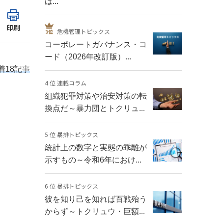
は...
印刷
危機管理トピックス
コーポレートガバナンス・コ
ード（2026年改訂版）...
着18記事
4 位 連載コラム
組織犯罪対策や治安対策の転
換点だ～暴力団とトクリュ...
5 位 暴排トピックス
統計上の数字と実態の乖離が
示すもの～令和6年におけ...
6 位 暴排トピックス
彼を知り己を知れば百戦殆う
からず～トクリュウ・巨額...