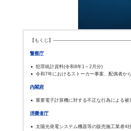
【もくじ】――――――――――――――――
警察庁
犯罪統計資料(令和8年1～2月分)
令和7年におけるストーカー事案、配偶者か
内閣府
重要電子計算機に対する不正な行為による被害
消費者庁
太陽光発電システム機器等の販売施工業者4