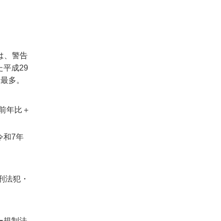
は、警告
平成29
後最多。
(前年比＋
令和7年
る刑法犯・
ー規制法