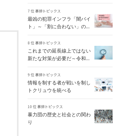
7 位 暴排トピックス
最凶の犯罪インフラ「闇バイ
ト」～「割に合わない」の...
8 位 暴排トピックス
これまでの延長線上ではない
新たな対策が必要だ～令和...
9 位 暴排トピックス
情報を制する者が戦いを制し
トクリュウを統べる
10 位 暴排トピックス
暴力団の歴史と社会との関わ
り