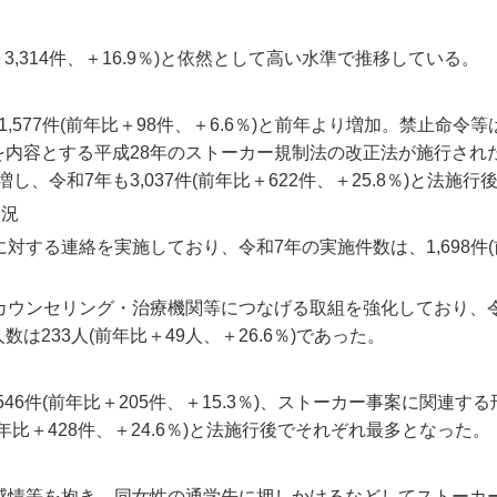
＋3,314件、＋16.9％)と依然として高い水準で推移している。
577件(前年比＋98件、＋6.6％)と前年より増加。禁止命令等
内容とする平成28年のストーカー規制法の改正法が施行された
し、令和7年も3,037件(前年比＋622件、＋25.8％)と法施行
状況
対する連絡を実施しており、令和7年の実施件数は、1,698件
カウンセリング・治療機関等につなげる取組を強化しており、
233人(前年比＋49人、＋26.6％)であった。
46件(前年比＋205件、＋15.3％)、ストーカー事案に関連す
前年比＋428件、＋24.6％)と法施行後でそれぞれ最多となった。
感情等を抱き、同女性の通学先に押しかけるなどしてストーカ