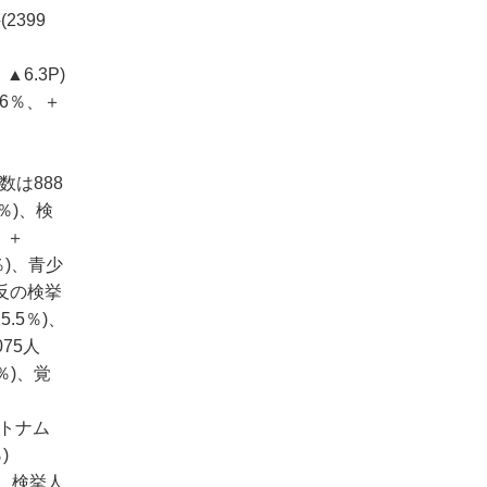
2399
▲6.3P)
.6％、＋
数は888
％)、検
、＋
％)、青少
違反の検挙
.5％)、
75人
％)、覚
ベトナム
)
)、検挙人