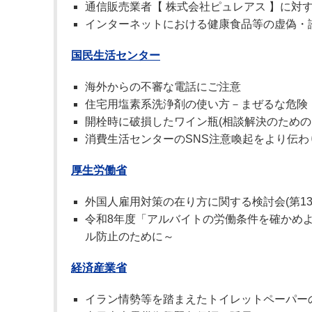
通信販売業者【 株式会社ピュレアス 】に対
インターネットにおける健康食品等の虚偽・誇
国民生活センター
海外からの不審な電話にご注意
住宅用塩素系洗浄剤の使い方－まぜるな危険
開栓時に破損したワイン瓶(相談解決のためのテス
消費生活センターのSNS注意喚起をより伝
厚生労働省
外国人雇用対策の在り方に関する検討会(第13
令和8年度「アルバイトの労働条件を確かめ
ル防止のために～
経済産業省
イラン情勢等を踏まえたトイレットペーパー