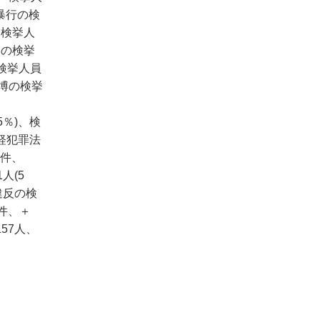
、暴行の検
、検挙人
喝の検挙
、検挙人員
賭博の検挙
5％)、検
、軽犯罪法
6件、
人(5
違反の検
2件、＋
157人、