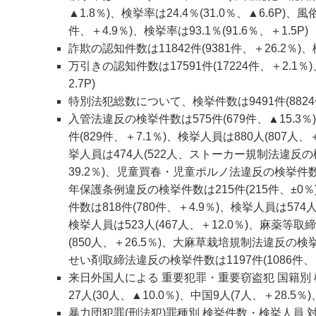
▲1.8％)、検挙率は24.4％(31.0％、▲6.6P)、
件、＋4.9％)、検挙率は93.1％(91.6％、＋1.5P)
詐欺の認知件数は11842件(9381件、＋26.2％)、検
万引きの認知件数は17591件(17224件、＋2.1％)
2.7P)
特別法犯総数について、検挙件数は9491件(8824件、
入管法違反の検挙件数は575件(679件、▲15.3％
件(829件、＋7.1％)、検挙人員は880人(807人
挙人員は474人(522人、ストーカー規制法違反の検挙
39.2％)、児童買春・児童ポルノ法違反の検挙件数は5
年保護条例違反の検挙件数は215件(215件、±0％
件数は818件(780件、＋4.9％)、検挙人員は574人
検挙人員は523人(467人、＋12.0％)、麻薬等取締
(850人、＋26.5％)、大麻草栽培規制法違反の検挙件
せい剤取締法違反の検挙件数は1197件(1086件、＋1
来日外国人による 重要犯罪・重要窃盗犯 国籍別 検
27人(30人、▲10.0％)、中国9人(7人、＋28.5％
暴力団犯罪(刑法犯)罪種別 検挙件数・検挙人員 対