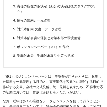
責任の所在の仮決定（処分の決定は後のタスク2で行
う）
情報の集約と一元管理
対策本部内 文書・データ管理
対策本部会議の運営と対策本部の環境整備
ポジションペーパー（※1）の作成
謝罪対象者、謝罪対象取引先等の把握
（※1）ポジションペーパーとは、事案等が起きたときに、収集し
た情報を一元管理する目的と、事実関係を客観的に記述する目的で
作成する文書。会社の公式見解、統一見解を表すため、不祥事対応
の初動においては、作成は必須と考えたほうがよい。
なお、近年は多くの業務をデータとシステムを使って行うことか
ら、事実調査にあたっては、物品等の物理的な調査、不正に関与し