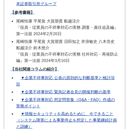
本証券取引所グループ
【参考書籍】
尾崎恒康 平尾覚 大賀朋貴 船越涼介
『役員・従業員の不祥事対応の実務 調査・責任追及編』
第一法規 2024年2月20日
尾崎恒康 平尾覚 大賀朋貴 沼田知之 井浪敏史 八木浩史
船越涼介 鈴木悠介
『役員・従業員の不祥事対応の実務 社外対応・再発防止
編』第一法規 2024年3月10日
【当社関連コラムの紹介】
▼企業不祥事対応 公表の原則的な判断基準と検討項
目
▼企業不祥事対応 緊急記者会見の開催判断の基準
▼企業不祥事対応 想定問答集（Q&A・FAQ）作成の
実務ポイント
▼情報セキュリティを高めるために、今できること
（システム障害による事業停止を想定した事業継続計画
と訓練）