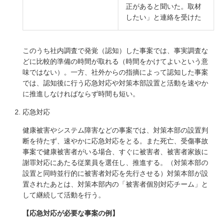
正があると聞いた。取材
したい」と連絡を受けた
このうち社内調査で発覚（認知）した事案では、事実調査な
どに比較的準備の時間が取れる（時間をかけてよいという意
味ではない）。一方、社外からの指摘によって認知した事案
では、認知後に行う応急対応や対策本部設置と活動を速やか
に推進しなければならず時間も短い。
応急対応
健康被害やシステム障害などの事案では、対策本部の設置判
断を待たず、速やかに応急対応をとる。また死亡、受傷事故
事案で健康被害者がいる場合、すぐに被害者、被害者家族に
謝罪対応にあたる従業員を選任し、推進する。（対策本部の
設置と同時並行的に被害者対応を先行させる）対策本部が設
置されたあとは、対策本部内の「被害者個別対応チーム」と
して継続して活動を行う。
【応急対応が必要な事案の例】