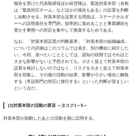
報告を受けた代表取締役ほか経営陣は、緊急対策本部（名称
は「緊急対応チーム」などほかの場合もある）の設置を判断
し始動させる。対策本部を設置する理由は、ステークホルダ
ーへの説明責任を専門的、効率的に進めることと事業継続を
脅かす事態への対応を集中して推進するためである。
なお、「対策本部設置の判断基準」「対策本部の組織編成」
についての詳細はこのコラムでは省き、別の機会に紹介した
い。今回、述べたいこととしては、認知の段階ではそれほど
大きな影響がないと予想されても、小さく捉えて対策本部の
設置を検討しないのではなく、リスクを大きく捉えて対策本
部を招集し、その後の活動の結果、影響が小さい場合に解散
する（常設部門の対応に移行する）といった判断が望ましい
という点だ。
(3)対策本部の活動の要旨 ～タスク1～5～
対策本部が始動したあとの活動を順に説明する。