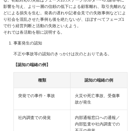
る。初動対応の失敗はフェーズ2のステークホルダーへの謝罪等に
影響を与え、より一層の信頼の低下による顧客離れ、取引先離れな
どによる損失を生む。発表の遅れや記者会見での失敗事例などによ
り社会を混乱させた事例も後を絶たないが、ほぼすべてフェーズ1
で行う経営判断と活動の失敗といえよう。
それでは各活動を順に説明する。
事案発生の認知
不正や事故等の認知のきっかけは次のとおりである。
【認知の端緒の例】
種類
認知の端緒の例
突発での事件・事故
火災や死亡事故、受傷事
故が発生
社内調査での発覚
内部通報窓口への通報／
内部監査や社内調査での
不正の発覚