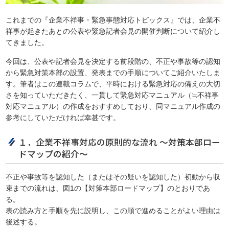
これまでの『企業不祥事・緊急事態対応トピックス』では、企業不
祥事が起きたあとの公表や緊急記者会見の開催判断について紹介し
てきました。
今回は、公表や記者会見を決定する前段階の、不正や事故等の認知
から緊急対策本部の設置、発表までの手順についてご紹介いたしま
す。筆者はこの連載コラムで、平時における緊急対応の備えの大切
さを知っていただきたく、一貫して緊急対応マニュアル（≒不祥事
対応マニュアル）の作成をおすすめしており、同マニュアル作成の
参考にしていただければ幸甚です。
１．企業不祥事対応の原則的な流れ ～対策本部ロー
ドマップの紹介～
不正や事故等を認知した（またはその疑いを認知した）初動から収
束までの流れは、図1の【対策本部ロードマップ】のとおりであ
る。
表の読み方と手順を先に説明し、この順で進めることがよい理由は
後述する。