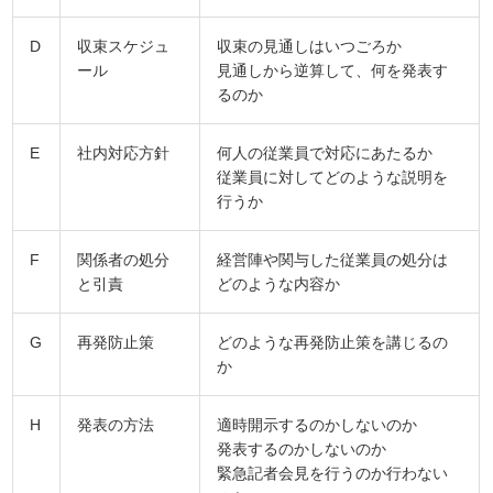
D
収束スケジュ
収束の見通しはいつごろか
ール
見通しから逆算して、何を発表す
るのか
E
社内対応方針
何人の従業員で対応にあたるか
従業員に対してどのような説明を
行うか
F
関係者の処分
経営陣や関与した従業員の処分は
と引責
どのような内容か
G
再発防止策
どのような再発防止策を講じるの
か
H
発表の方法
適時開示するのかしないのか
発表するのかしないのか
緊急記者会見を行うのか行わない