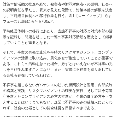
対策本部活動の推進を経て、被害者や謝罪対象者への説明、社会へ
の説明責任を果たし、収束が見えた段階で、対策本部の解散を決定
し、平時経営体制への移行作業を行う。図1【ロードマップ】では
フェーズ3以降にあたる活動だ。
平時経営体制への移行にあたり、当該不祥事の対応と対策本部の活
動を記録し、問題を起こした一連の事案対応活動を歴史として継承
していくことが重要となる。
そして、事案の再発防止策を平時のリスクマネジメント、コンプラ
イアンスの活動に取り込み、風化させず推進していくことが重要で
ある。これらの活動を怠った場合、必ずとはいえないが不祥事の兆
しを再び生み出すことになり、また、実際に不祥事を繰り返してい
る会社も存在しているわけだ。
不祥事を起こさないガバナンスの効いた機関設計と運用、内部統制
の構築と実践、リスクマネジメントの確実な実行、そして法令等遵
守を超えたコンプライアンス経営の推進が、企業の健全経営を下支
えすることはいうまでもない。企業は不祥事のみの後始末にとらわ
れず、社会の公器としての健全経営を目指すべきである。