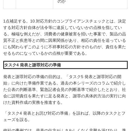
のか
1点補足する。10.対応方針のコンプライアンスチェックとは、決定
する対応方針自体が法令等に違反していないかの点検を指してい
る。極端な例えだが、消費者の健康被害を招いた事案で、製品の品
質不正と疾患等との間に因果関係があり、相応の責任を追っている
にも関わらずこのように不祥事対応の方針そのものが、責任を果た
せるものになっているかの点検が重要である。
タスク4 発表と謝罪対応の準備
発表と謝罪対応の準備の目的は、「タスク5 発表と謝罪対応の開
始」に向けた準備作業である。過去の本シリーズのコラムで紹介し
た公表の判断基準、緊急記者会見の判断基準で紹介したとおり、社
会に説明責任を果たすに足る発表と、謝罪の具体的方法の実行に向
けた資料作成の実務を推進する。
「タスク4 発表とお詫び対応の準備」を誤れば、以降のタスクとフ
ェーズを誤る。
他社の事例では、発表の仕方がふさわしくなく非難を浴びたり、準