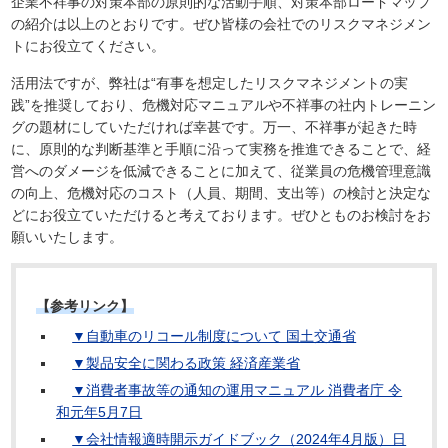
企業不祥事の対策本部の原則的な活動手順、対策本部ロードマップ
の紹介は以上のとおりです。ぜひ皆様の会社でのリスクマネジメン
トにお役立てください。
活用法ですが、弊社は“有事を想定したリスクマネジメントの実
践”を推奨しており、危機対応マニュアルや不祥事の社内トレーニン
グの題材にしていただければ幸甚です。万一、不祥事が起きた時
に、原則的な判断基準と手順に沿って実務を推進できることで、経
営へのダメージを低減できることに加えて、従業員の危機管理意識
の向上、危機対応のコスト（人員、期間、支出等）の検討と決定な
どにお役立ていただけると考えております。ぜひとものお検討をお
願いいたします。
【参考リンク】
▼自動車のリコール制度について 国土交通省
▼製品安全に関わる政策 経済産業省
▼消費者事故等の通知の運用マニュアル 消費者庁 令
和元年5月7日
▼会社情報適時開示ガイドブック（2024年4月版）日