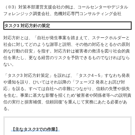
（※3）対策本部運営支援会社の例は、コールセンターやデジタル
フォレンジック調査会社、危機対応専門コンサルティング会社
タスク3 対応方針の策定
対応方針とは、「自社が発生事案を踏まえて、ステークホルダーと
社会に対してどのような謝罪と説明、その他の対応をとるかの原則
的な行動の目安」を指す。対応方針は被害者の救済を図り社会的責
任を果たし、更なる経営のリスクを予防できるものでなければなら
ない。
「タスク3 対応方針策定」を誤れば、「タスク4～5」すなわち発表
や通知を誤り、ひいてはそれ以降の「フェーズ2 発表とお詫び対
応」を誤る。すべては自社への非難につながり、信頼の失墜や損失
を生む。事業に甚大な影響を招くため“被害者や関係者等への説明責
任の実行と損害補償、信頼回復”を重んじて実務にあたる必要があ
る。
【主なタスク3での作業】