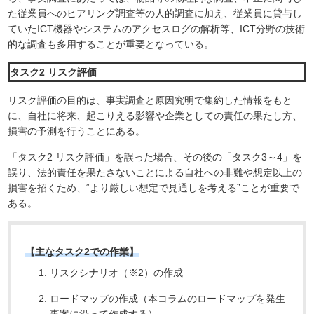
た従業員へのヒアリング調査等の人的調査に加え、従業員に貸与し
ていたICT機器やシステムのアクセスログの解析等、ICT分野の技術
的な調査も多用することが重要となっている。
タスク2 リスク評価
リスク評価の目的は、事実調査と原因究明で集約した情報をもと
に、自社に将来、起こりえる影響や企業としての責任の果たし方、
損害の予測を行うことにある。
「タスク2 リスク評価」を誤った場合、その後の「タスク3～4」を
誤り、法的責任を果たさないことによる自社への非難や想定以上の
損害を招くため、“より厳しい想定で見通しを考える”ことが重要で
ある。
【主なタスク2での作業】
リスクシナリオ（※2）の作成
ロードマップの作成（本コラムのロードマップを発生
事案に沿って作成する）