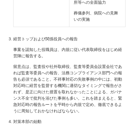
所等への全面協力
葬儀参列、病院への見舞
いの実施
経営トップおよび関係役員への報告
事案を認知した役職員は、内規に従い代表取締役をはじめ経
営陣に報告する。
留意点は、監査役や社外取締役、監査等委員会設置会社であ
れば監査等委員への報告、法務コンプライアンス部門への報
告も必須であること。不祥事対応の失敗事例の中には、初動
対応時に経営を監督する機関に適切なタイミングで報告がさ
れず、是正に向けた措置を取れなかったことによる、ガバナ
ンス不全で批判を浴びた事例も多い。これを踏まえると、緊
急対応時の報告ルートを平時から内規で定め、徹底できるよ
うに周知しておかなければならない。
対策本部の始動