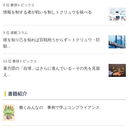
8 位 暴排トピックス
情報を制する者が戦いを制しトクリュウを統べる
9 位 連載コラム
彼を知り己を知れば百戦殆うからず～トクリュウ・巨
額...
10 位 暴排トピックス
暴力団の「自壊」はさらに進んでいる～その先を見据
え...
書籍紹介
働くみんなの 事例で学ぶコンプライアンス