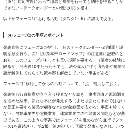
（※4）対応方針に沿って謝罪と補償を行っても納得を得ることが
できないステークホルダーとの個別対応を指す。
以上がフェーズ1における活動（タスク1～5）の説明である。
(4)フェーズ2の手順とポイント
発表直後にフェーズ2に移行し、各ステークホルダーへの謝罪と説
明を順次行う。図1【対策本部ロードマップ】の注意書に記載のと
おり、このフェーズがもっとも長い期間を要する。（筆者の経験に
限るが、発表後10年たった今でも、法令違反に伴う適合化や補償問
題が解決しておらず対策本部も解散していない事案がある）
フェーズ2に移行してからの活動について、1点、補足しておく。
発表後も行政指導や立ち入り検査などが続き、事実調査と原因調査
を進めた結果、新たな不正が発覚する（または新たな不正ではない
が是正を要する製品や顧客などの対象範囲が広がる）事案も珍しく
ない。自動車業界や電機業界、建築業界での性能偽装問題などが典
型である。このような事案ではフェーズ2を進めながら並行でフェ
ーズ1を継続させ、第2報、第3報という形態で発表がなされ、かつ