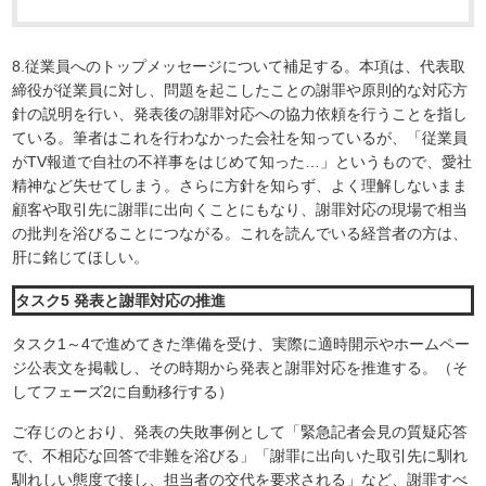
8.従業員へのトップメッセージについて補足する。本項は、代表取
締役が従業員に対し、問題を起こしたことの謝罪や原則的な対応方
針の説明を行い、発表後の謝罪対応への協力依頼を行うことを指し
ている。筆者はこれを行わなかった会社を知っているが、「従業員
がTV報道で自社の不祥事をはじめて知った…」というもので、愛社
精神など失せてしまう。さらに方針を知らず、よく理解しないまま
顧客や取引先に謝罪に出向くことにもなり、謝罪対応の現場で相当
の批判を浴びることにつながる。これを読んでいる経営者の方は、
肝に銘じてほしい。
タスク5 発表と謝罪対応の推進
タスク1～4で進めてきた準備を受け、実際に適時開示やホームペー
ジ公表文を掲載し、その時期から発表と謝罪対応を推進する。（そ
してフェーズ2に自動移行する）
ご存じのとおり、発表の失敗事例として「緊急記者会見の質疑応答
で、不相応な回答で非難を浴びる」「謝罪に出向いた取引先に馴れ
馴れしい態度で接し、担当者の交代を要求される」など、謝罪すべ