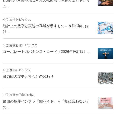
組織犯罪対策や治安対策の転換点だ～暴力団とトクリ
ュ...
4 位 暴排トピックス
統計上の数字と実態の乖離が示すもの～令和6年にお
け...
5 位 危機管理トピックス
コーポレートガバナンス・コード（2026年改訂版）...
6 位 暴排トピックス
暴力団の歴史と社会との関わり
7 位 反社会的勢力対応
最凶の犯罪インフラ「闇バイト」～「割に合わない」
の...