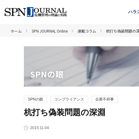
ハラ
ホーム
SPN JOURNAL Online
連載コラム
杭打ち偽装問題の
SPNの眼
SPNの眼
コンプライアンス
企業不祥事
杭打ち偽装問題の深淵
2015.11.04