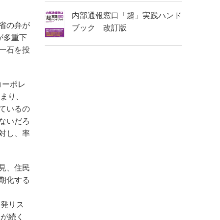
内部通報窓口「超」実践ハンド
省の弁が
ブック 改訂版
が多重下
一石を投
コーポレ
つまり、
ているの
ないだろ
対し、率
見、住民
期化する
暴発リス
ュが続く