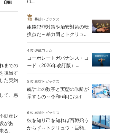
は...
印刷
暴排トピックス
組織犯罪対策や治安対策の転
換点だ～暴力団とトクリュ...
4 位 連載コラム
コーポレートガバナンス・コ
れまでの
ード（2026年改訂版）...
を担当す
した契約
5 位 暴排トピックス
統計上の数字と実態の乖離が
して、悪
示すもの～令和6年におけ...
6 位 暴排トピックス
不動産レ
彼を知り己を知れば百戦殆う
設があ
からず～トクリュウ・巨額...
来る。