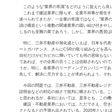
このような”業界の常識”をどのように捉えたら良
これまで建設業界に限らず、企業不祥事が発生す
述べられてきたが、一企業の常識ではなく、”業界
請け構造という複数の関連業界の固い結び付きやし
じるのも至難の業であろう。しかし、業界の悪習は
特に、三井不動産や旭化成といえば、日本を代表す
ートガバナンス、さらにCSRの取り組みなどを高
自社だけがピカピカに輝いていても何の意味もない
であれば、その企業の言うことは信頼されないので
うか。特に、各業界のリーディングカンパニーであ
先して、解決に尽力することが求められよう。それ
今回の問題では、三井不動産、三井不動産レジデ
説明会などの対応の拙さで批判に晒されている。こ
と思われるが、各社においては、是非とも、この機
建設・不動産業界においては、ただでさえ、空き家
クとなるとの予測も出されている。2020年とい