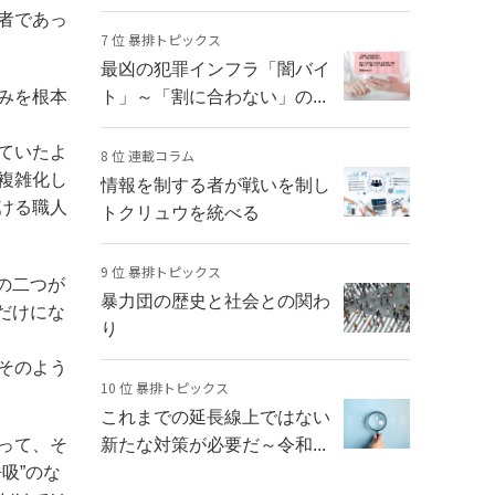
者であっ
7 位 暴排トピックス
最凶の犯罪インフラ「闇バイ
みを根本
ト」～「割に合わない」の...
ていたよ
8 位 連載コラム
複雑化し
情報を制する者が戦いを制し
ける職人
トクリュウを統べる
9 位 暴排トピックス
の二つが
暴力団の歴史と社会との関わ
だけにな
り
そのよう
10 位 暴排トピックス
これまでの延長線上ではない
って、そ
新たな対策が必要だ～令和...
吸”のな