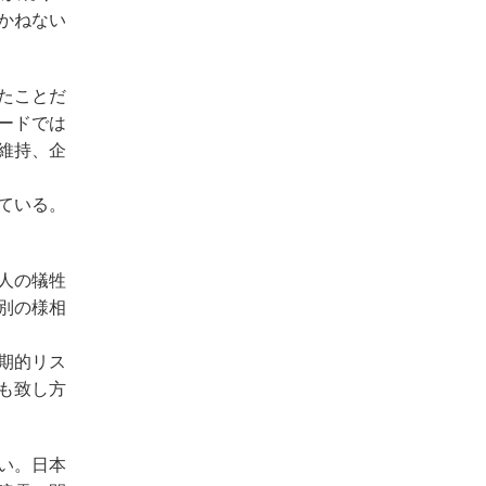
かねない
たことだ
ードでは
維持、企
ている。
人の犠牲
別の様相
期的リス
も致し方
い。日本