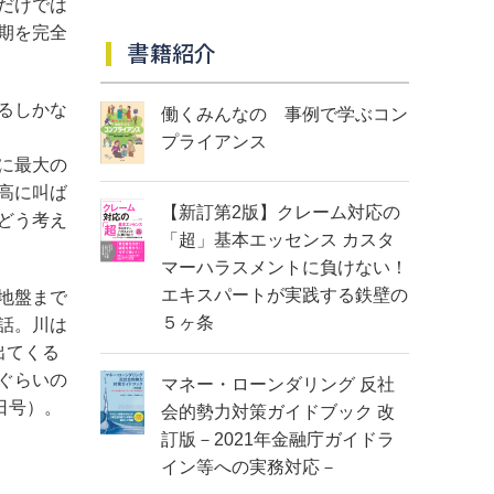
だけでは
期を完全
書籍紹介
るしかな
働くみんなの 事例で学ぶコン
プライアンス
に最大の
高に叫ば
【新訂第2版】クレーム対応の
どう考え
「超」基本エッセンス カスタ
マーハラスメントに負けない！
エキスパートが実践する鉄壁の
地盤まで
５ヶ条
話。川は
出てくる
ぐらいの
マネー・ローンダリング 反社
日号）。
会的勢力対策ガイドブック 改
訂版－2021年金融庁ガイドラ
イン等への実務対応－