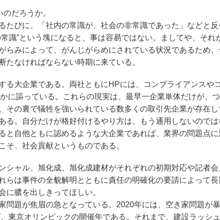
いのだろうか。
るたびに、「社内の常識が、社会の非常識であった」などと反
の常識”という塊になると、事は容易ではない。ましてや、それ
がらみによって、がんじがらめにされている状況であるため、
断たなければならない時期に来ている。
る大企業である。両社ともにHPには、コンプライアンスや
らかに謳っている。これらの現実は、最早一企業単体だけが、
。その裏で犠牲を強いられている数多くの取引先企業が存在し
ある。自分だけが格好付けるやり方は、もう通用しないのでは
ると自他ともに認めるような大企業であれば、業界の問題点に
こそ、社会貢献というものである。
ンシャル、旭化成、旭化成建材がそれぞれの初期対応や記者会
れらは事件の全貌解明とともに責任の明確化の要請によって長
会に膿を出しきってほしい。
問題が焦眉の急となっている。2020年には、空き家問題が
えば、東京オリンピックの開催年である。それまで、建設ラッシ