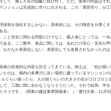
そして、施工不良の隠蔽に結び付く。ただ、業界の問題はそれ
マンションは完成前に売りに出される。この「青田売り」が工
理体制を強化するしかない。具体的には、その陣容を分厚くす
ある。
。こと安全に関わる問題だけでなく、購入者にとっては、一生
である。ここ数年、食品に関しては、あれだけ安心・安全が声
、なかなか表面化しない、表面化しても改善されなかったのは
係者の告発的な内容も目立ってきている。例えば、「杭が固い
いたのは、都内の多摩川に近い場所に建っているマンションの
トルぐらい掘ったら、人の頭ぐらいの大きさの石がゴロゴロと
して、工期に間に合わなくなりそうだった。それで結局、半分
たそうです」（関東の建設業界関係者）（「週刊文春」11月5