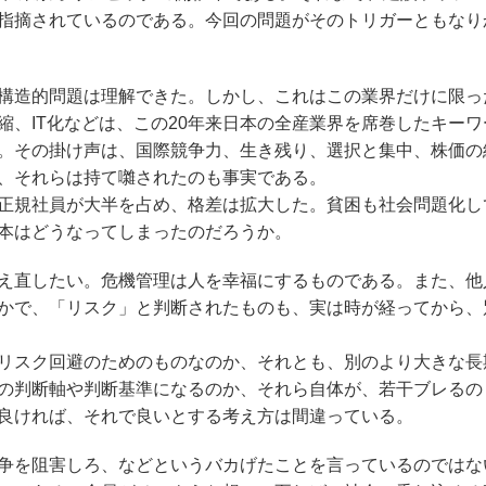
指摘されているのである。今回の問題がそのトリガーともなり
構造的問題は理解できた。しかし、これはこの業界だけに限っ
、IT化などは、この20年来日本の全産業界を席巻したキーワ
。その掛け声は、国際競争力、生き残り、選択と集中、株価の
、それらは持て囃されたのも事実である。
正規社員が大半を占め、格差は拡大した。貧困も社会問題化し
本はどうなってしまったのだろうか。
え直したい。危機管理は人を幸福にするものである。また、他
かで、「リスク」と判断されたものも、実は時が経ってから、
リスク回避のためのものなのか、それとも、別のより大きな長
の判断軸や判断基準になるのか、それら自体が、若干ブレるの
良ければ、それで良いとする考え方は間違っている。
争を阻害しろ、などというバカげたことを言っているのではな