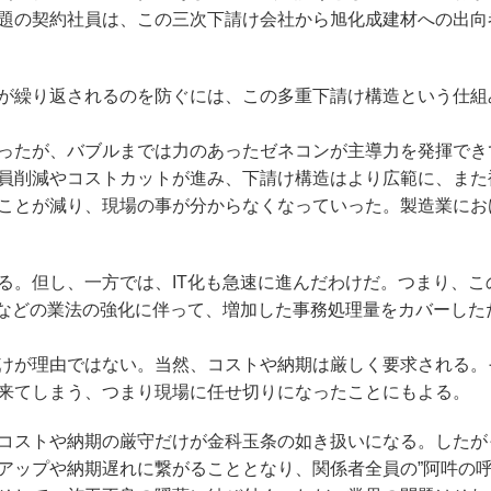
題の契約社員は、この三次下請け会社から旭化成建材への出向
が繰り返されるのを防ぐには、この多重下請け構造という仕組
ったが、バブルまでは力のあったゼネコンが主導力を発揮でき
員削減やコストカットが進み、下請け構造はより広範に、また
ことが減り、現場の事が分からなくなっていった。製造業にお
。但し、一方では、IT化も急速に進んだわけだ。つまり、こ
法などの業法の強化に伴って、増加した事務処理量をカバーした
けが理由ではない。当然、コストや納期は厳しく要求される。
来てしまう、つまり現場に任せ切りになったことにもよる。
コストや納期の厳守だけが金科玉条の如き扱いになる。したが
アップや納期遅れに繋がることとなり、関係者全員の”阿吽の呼