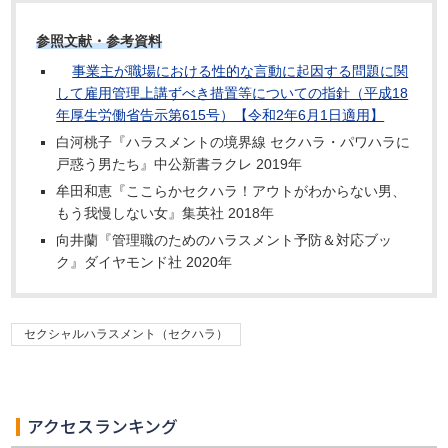
参照文献・参考資料
事業主が職場における性的な言動に起因する問題に関
して雇用管理上講ずべき措置等についての指針（平成18
年厚生労働省告示第615号）【令和2年6月1日適用】
白河桃子『ハラスメントの境界線 セクハラ・パワハラに
戸惑う男たち』中公新書ラクレ 2019年
牟田和恵『ここらかセクハラ！アウトがわからない男、
もう我慢しない女』集英社 2018年
向井蘭『管理職のためのハラスメント予防＆対応ブッ
ク』ダイヤモンド社 2020年
セクシャルハラスメント（セクハラ）
アクセスランキング