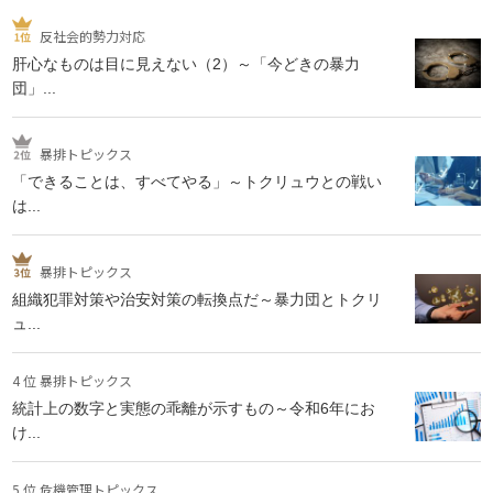
反社会的勢力対応
肝心なものは目に見えない（2）～「今どきの暴力
団」...
暴排トピックス
「できることは、すべてやる」～トクリュウとの戦い
は...
暴排トピックス
組織犯罪対策や治安対策の転換点だ～暴力団とトクリ
ュ...
4 位 暴排トピックス
統計上の数字と実態の乖離が示すもの～令和6年にお
け...
5 位 危機管理トピックス