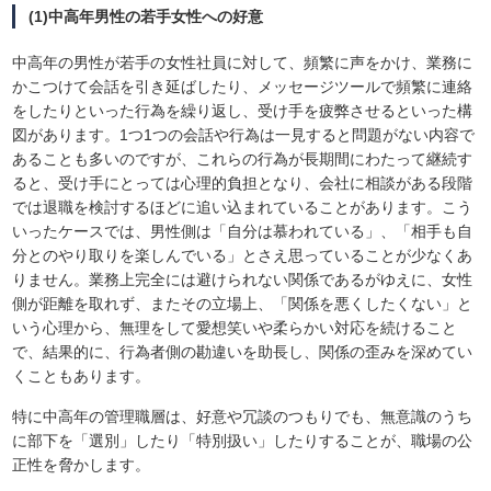
(1)中高年男性の若手女性への好意
中高年の男性が若手の女性社員に対して、頻繁に声をかけ、業務に
かこつけて会話を引き延ばしたり、メッセージツールで頻繁に連絡
をしたりといった行為を繰り返し、受け手を疲弊させるといった構
図があります。1つ1つの会話や行為は一見すると問題がない内容で
あることも多いのですが、これらの行為が長期間にわたって継続す
ると、受け手にとっては心理的負担となり、会社に相談がある段階
では退職を検討するほどに追い込まれていることがあります。こう
いったケースでは、男性側は「自分は慕われている」、「相手も自
分とのやり取りを楽しんでいる」とさえ思っていることが少なくあ
りません。業務上完全には避けられない関係であるがゆえに、女性
側が距離を取れず、またその立場上、「関係を悪くしたくない」と
いう心理から、無理をして愛想笑いや柔らかい対応を続けること
で、結果的に、行為者側の勘違いを助長し、関係の歪みを深めてい
くこともあります。
特に中高年の管理職層は、好意や冗談のつもりでも、無意識のうち
に部下を「選別」したり「特別扱い」したりすることが、職場の公
正性を脅かします。