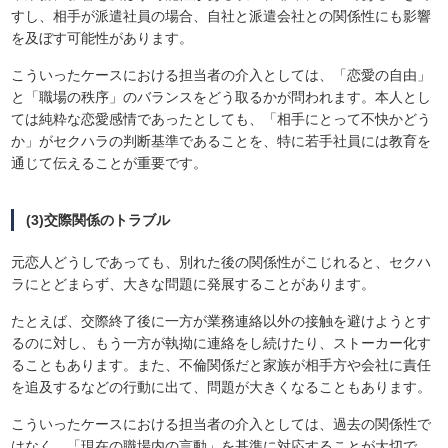
すし、相手が派遣社員の場合、自社と派遣会社との関係性にも影響
を及ぼす可能性があります。
こういったケースにおける担当者の介入としては、「恋愛の自由」
と「職場の秩序」のバランスをどう取るかが問われます。本人とし
ては純粋な恋愛感情であったとしても、「相手にとって不快かどう
か」がセクハラの判断基準であることを、特に若手社員には教育を
通じて伝えることが重要です。
(3)交際関係のトラブル
元恋人どうしであっても、別れた後の関係性がこじれると、セクハ
ラにとどまらず、大きな問題に発展することがあります。
たとえば、交際終了後に一方が業務連絡以外の接触を避けようとす
るのに対し、もう一方が執拗に連絡をし続けたり、ストーカー化す
ることもあります。また、不倫関係だと家族が相手方や会社に責任
を追及するなどの行動に出て、問題が大きくなることもあります。
こういったケースにおける担当者の介入としては、過去の関係性で
はなく、「現在の職場内の言動」を基準に対応することが大切で