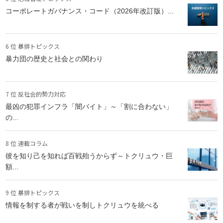
コーポレートガバナンス・コード（2026年改訂版）...
6 位 暴排トピックス
暴力団の歴史と社会との関わり
7 位 反社会的勢力対応
最凶の犯罪インフラ「闇バイト」～「割に合わない」
の...
8 位 連載コラム
彼を知り己を知れば百戦殆うからず～トクリュウ・巨
額...
9 位 暴排トピックス
情報を制する者が戦いを制しトクリュウを統べる