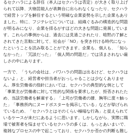
るセクハラによる辞任（本人はセクハラは否定）が大きく取り上げ
られて以降、大物芸能人が表舞台に出られなくなったり、セクハラ
で経営トップを解任するという明確な企業姿勢を示した企業もあり
ました。特に、フジテレビについては、組織ぐるみの構造的な問題
が明るみになり、企業を揺るがすほどの大きな問題に発展していま
す。これらの事例からは、過去には見過ごされたり、暗黙の了解と
されてきた言動に対して、社会が「NO」を突き付ける時代になっ
たということを読み取ることができます。企業も、個人も、「知ら
なかった」「冗談だった」「個人間の問題だ」では済まされない厳
しさの中にあります。
一方で、「うちの会社は、パワハラの問題は出るけど、セクハラは
ないよ」と、経営者や担当者がおっしゃることは少なくありませ
ん。厚生労働省の指針においては、セクハラの典型的な例として
「事業主が労働者に対して性的な関係を要求したが、拒否されたた
め、当該労働者を解雇する」「上司が労働者の腰、胸等に度々触っ
た」「事務所内にヌードポスターを掲示している」などが挙げられ
ているため、「セクハラとはそのくらい極端な行為」と捉えられて
いるケースが未だにあるように思います。しかしながら、実際に職
場で被害者を悩ませているセクハラの多くは、もっとあいまいで、
複雑なプロセスの中で起こっており、セクハラか否かの判断も難し