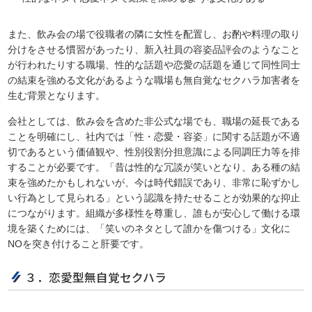
また、飲み会の場で役職者の隣に女性を配置し、お酌や料理の取り
分けをさせる慣習があったり、新入社員の容姿品評会のようなこと
が行われたりする職場、性的な話題や恋愛の話題を通じて同性同士
の結束を強める文化があるような職場も無自覚なセクハラ加害者を
生む背景となります。
会社としては、飲み会を含めた非公式な場でも、職場の延長である
ことを明確にし、社内では「性・恋愛・容姿」に関する話題が不適
切であるという価値観や、性別役割分担意識による同調圧力等を排
することが必要です。「昔は性的な冗談が笑いとなり、ある種の結
束を強めたかもしれないが、今は時代錯誤であり、非常に恥ずかし
い行為として見られる」という認識を持たせることが効果的な抑止
につながります。組織が多様性を尊重し、誰もが安心して働ける環
境を築くためには、「笑いのネタとして誰かを傷つける」文化に
NOを突き付けること肝要です。
３．恋愛型無自覚セクハラ