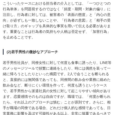
こういったケースにおける担当者の介入としては、「一つひとつの
行為単体」を問題視するのではなく「頻度・期間・対象の偏り」に
注目し、行為者に対しては、被害者の「表面の態度」と「内心の意
向」が必ずしも一致しないことや、「行為者の意図」と「相手の受
け取り方」のギャップを具体的な事実を用いて伝える必要がありま
す。重要なことは行為者の気持ちや人柄は否定せず、「加害行為」
を止めることです。
(2)若手男性の微妙なアプローチ
若手男性社員が、同僚女性に対して何度も食事に誘ったり、LINE等
のメッセージツールで頻繁に連絡をしたり、時には偶然を装って一
緒に帰ろうとしたりといった構図です。2人で会うことを断られる
と、直接的には無関係であっても、同僚間の飲み会や業務に絡めた
飲み会など、断りにくい環境を作って、何度も誘うというケース
で、若手男性から派遣社員の女性に対して起こりやすい傾向があり
ます。恋愛感情そのものは自由ですが、職場では、「何度か断られ
たら、それ以上のアプローチは慎む」ことが原則です。さらに、相
手が職場の同僚である場合、どれだけ個人的な感情であっても、日
常業務に影響を及ぼす可能性がある以上、非常に慎重であるべきで