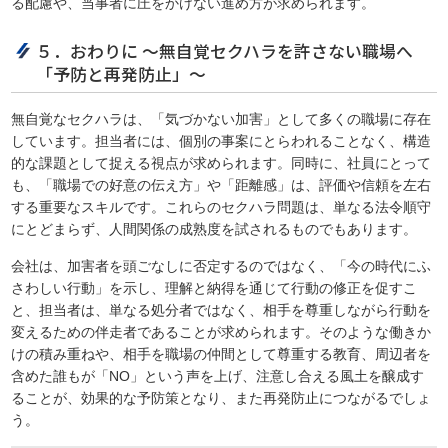
る配慮や、当事者に圧をかけない進め方が求められます。
５．おわりに ～無自覚セクハラを許さない職場へ
「予防と再発防止」～
無自覚なセクハラは、「気づかない加害」として多くの職場に存在
しています。担当者には、個別の事案にとらわれることなく、構造
的な課題として捉える視点が求められます。同時に、社員にとって
も、「職場での好意の伝え方」や「距離感」は、評価や信頼を左右
する重要なスキルです。これらのセクハラ問題は、単なる法令順守
にとどまらず、人間関係の成熟度を試されるものでもあります。
会社は、加害者を頭ごなしに否定するのではなく、「今の時代にふ
さわしい行動」を示し、理解と納得を通じて行動の修正を促すこ
と、担当者は、単なる処分者ではなく、相手を尊重しながら行動を
変えるための伴走者であることが求められます。そのような働きか
けの積み重ねや、相手を職場の仲間として尊重する教育、周辺者を
含めた誰もが「NO」という声を上げ、注意し合える風土を醸成す
ることが、効果的な予防策となり、また再発防止につながるでしょ
う。