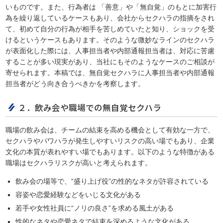
いものです。また、行為者は 「善意」や「無自覚」のもとに加害行
為を繰り返しているケースもあり、会社からセクハラの指摘をされ
て、初めて自分の行為が相手を苦しめていたと知り、ショックを受
けるというケースもあります。そのような微妙なラインのセクハラ
が表面化した際には、人事担当者や内部通報担当者は、対応に苦慮
することが多い現実があり、当社にもそのようなケースのご相談が
寄せられます。本稿では、無自覚セクハラに人事担当者や内部通報
担当者がどう向き合うべきかを考察します。
２．飲み会や職場での無自覚セクハラ
職場の飲み会は、チームの結束を高める機会として有効な一方で、
セクハラやパワハラが発生しやすいリスクの高い場でもあり、企業
文化の本質が表れやすい場でもあります。以下のような特徴がある
職場はセクハラリスクが高いと考えられます。
飲み会の場等で、“盛り上げ役”の性的なネタが許容されている
容姿や恋愛経験などをいじる文化がある
若手や女性社員に“ノリの良さ”を求める風土がある
性的なネタや恋愛ネタで結束を深めるような文化がある