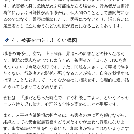
す。被害者の身に危険が及ぶ可能性がある場合や、行為者が自傷行
為等におよぶ可能性がある場合は、個人間のこととして無関与にな
るのではなく、警察に相談したり、医療につないだり、話し合いに
第三者として立ち会うなどの対応が必要になることもあります。
４．被害を申告しにくい構図
職場の関係性、空気、上下関係、昇進への影響などの様々な考え
が、抵抗の意志を封じてしまうため、被害者が「はっきりNOを言
えない」のは自然な反応です。また、問題を大きくして職場で浮き
たくない、行為者との関係が悪くなることが怖い、自分が我慢すれ
ば済むことだと思って、なかなか会社に相談せず、心理的に追い詰
められてしまうことがあります。
会社は、「嫌だと思った時点で、すぐ相談してよい」というメッセ
ージを繰り返し伝え、心理的安全性を高めることが重要です。
また、人事や内部通報の担当者は、被害者の声に耳を傾けながら、
組織としての安全配慮義務をどう果たすかが重要な課題になりま
す。事実確認や面談を行う際にも、相談者が特定されないようにす