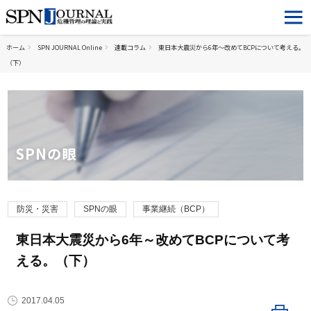
ホーム
SPN JOURNAL Online
連載コラム
東日本大震災から6年～改めてBCPについて考える。
（下）
SPNの眼
防災・災害
SPNの眼
事業継続（BCP）
東日本大震災から6年～改めてBCPについて考
える。（下）
2017.04.05