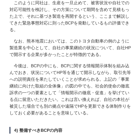
このように同社は、生産を一旦止めて、被害状況や自社での
対応可能性を検討し、その方策について期間を含めて見積もっ
た上で、それに基づき製造を再開するという、ここまで解説し
てきた緊急事態対応に則ったBCPを発動しているもの評価でき
る。
なお、熊本地震においては、このトヨタ自動車の例のように
製造業を中心として、自社の事業継続の状況について、自社HP
で開示する企業が多かったことが特徴的である。
今後は、BCPの中にも、BCPに関する情報開示体制を組み込
んでおき、状況についてHP等を通じて開示しながら、取引先等
への説明責任を果たしていくことが求められる。上記の「事業
継続に向けた取組の全体像」の図の中でも、社会的使命の徹底
訴求の一つの要素として「情報開示の徹底・促進」を挙げてい
る点に留意いただきたい。これは言い換えれば、自社の本社が
被災した場合でも別の拠点や遠隔でHPを更新できる体制作りを
しておく必要があることを意味している。
4) 整備すべきBCPの内容