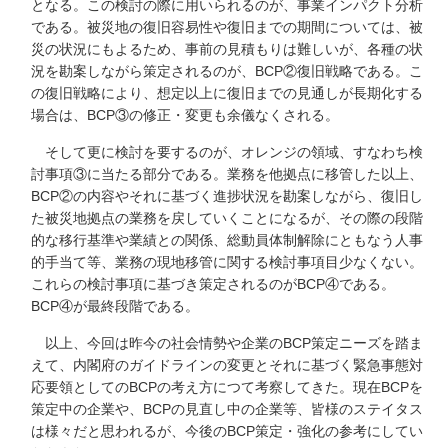
となる。この検討の際に用いられるのが、事業インパクト分析
である。被災地の復旧容易性や復旧までの期間については、被
災の状況にもよるため、事前の見積もりは難しいが、各種の状
況を勘案しながら策定されるのが、BCP②復旧戦略である。こ
の復旧戦略により、想定以上に復旧までの見通しが長期化する
場合は、BCP③の修正・変更も余儀なくされる。
そして更に検討を要するのが、オレンジの領域、すなわち検
討事項③に当たる部分である。業務を他拠点に移管した以上、
BCP②の内容やそれに基づく進捗状況を勘案しながら、復旧し
た被災地拠点の業務を戻していくことになるが、その際の段階
的な移行基準や業績との関係、総動員体制解除にともなう人事
的手当て等、業務の現地移管に関する検討事項目少なくない。
これらの検討事項に基づき策定されるのがBCP④である。
BCP④が最終段階である。
以上、今回は昨今の社会情勢や企業のBCP策定ニーズを踏ま
えて、内閣府のガイドラインの変更とそれに基づく緊急事態対
応要領としてのBCPの考え方につて考察してきた。現在BCPを
策定中の企業や、BCPの見直し中の企業等、皆様のステイタス
は様々だと思われるが、今後のBCP策定・強化の参考にしてい