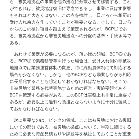
ら、被災地拠点の事業を他の拠点に分散させて移管する。これ
ができれば、被災地は復旧に専念できるし、事業に及ぼす影響
もそれほど大きくはない。この点を検討し、日ごろから相応の
受け入れ余力を作っていくことが重要となる。そして、日ごろ
からのこの検討項目を踏まえて策定されるのが、BCP①であ
る。被災地拠点から非被災地拠点への分配の基準・手続き等で
ある。
あわせて策定が必要になるのが、薄い緑の領域、BCP③であ
る。BCP①で業務移管等を行った場合は、受け入れ側の非被災
地拠点では業務運営体制の変更、特に総動員体制にて対応する
場合が少なくない。しかも、他のBCPなども勘案しながら相応
に長期化することも想定しておかなければならない。そこで、
非被災地で業務を代替実施するための運営・実施要領である
BCPを策定する必要がある。このBCPは実務上も非常に重要で
あるが、必要以上に過剰な負担とならないように十分に留意し
ておかなければならない。
次に重要なのは、ピンクの領域、ここは被災地における復旧
にいての部分である。被災地の拠点において、早期に復旧する
ために必要な資産見積もりや課題等を検証しておくことが重要