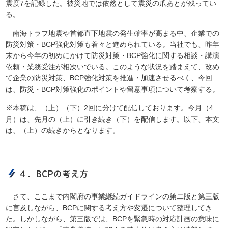
震度7を記録した。被災地では依然として震災の爪あとが残ってい
る。
南海トラフ地震や首都直下地震の発生確率が高まる中、企業での
防災対策・BCP強化対策も着々と進められている。当社でも、昨年
末から今年の初めにかけて防災対策・BCP強化に関する相談・講演
依頼・業務受注が相次いでいる。このような状況を踏まえて、改め
て企業の防災対策、BCP強化対策を推進・加速させるべく、今回
は、防災・BCP対策強化のポイントや留意事項について考察する。
※本稿は、（上）（下）2回に分けて配信しております。今月（4
月）は、先月の（上）に引き続き（下）を配信します。以下、本文
は、（上）の続きからとなります。
４．BCPの考え方
さて、ここまで内閣府の事業継続ガイドラインの第二版と第三版
に言及しながら、BCPに関する考え方や変遷について整理してき
た。しかしながら、第三版では、BCPを緊急時の対応計画の意味に