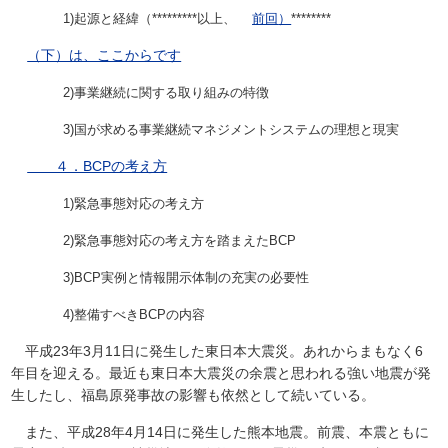
1)起源と経緯（*********以上、
前回
）
********
（下）は、ここからです
2)事業継続に関する取り組みの特徴
3)国が求める事業継続マネジメントシステムの理想と現実
４．BCPの考え方
1)緊急事態対応の考え方
2)緊急事態対応の考え方を踏まえたBCP
3)BCP実例と情報開示体制の充実の必要性
4)整備すべきBCPの内容
平成23年3月11日に発生した東日本大震災。あれからまもなく6
年目を迎える。最近も東日本大震災の余震と思われる強い地震が発
生したし、福島原発事故の影響も依然として続いている。
また、平成28年4月14日に発生した熊本地震。前震、本震ともに