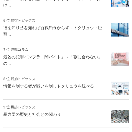
け...
6 位 暴排トピックス
彼を知り己を知れば百戦殆うからず～トクリュウ・巨
額...
7 位 連載コラム
最凶の犯罪インフラ「闇バイト」～「割に合わない」
の...
8 位 暴排トピックス
情報を制する者が戦いを制しトクリュウを統べる
9 位 暴排トピックス
暴力団の歴史と社会との関わり