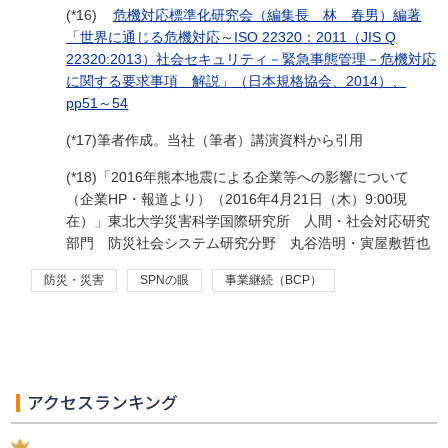
(*16)
危機対応標準化研究会（編集長 林 春男）編著
「世界に通じる危機対応～ISO 22320：2011（JIS Q
22320:2013）社会セキュリティ－緊急事態管理－危機対応
に関する要求事項 解説」（日本規格協会、2014）、
pp51～54
(*17)筆者作成。当社（筆者）講演資料から引用
(*18)「2016年熊本地震による企業等への影響について
（企業HP・報道より）（2016年4月21日（木）9:00現
在）」東北大学災害科学国際研究所 人間・社会対応研究
部門 防災社会システム研究分野 丸谷浩明・寅屋敷哲也
防災・災害
SPNの眼
事業継続（BCP）
アクセスランキング