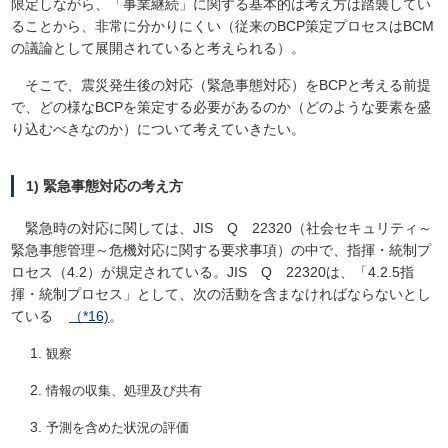
限定しながら、「事業継続」に関する基本的は考え方は踏襲してい
ることから、非常に分かりにくい（従来のBCP策定プロセスはBCM
の議論として展開されていると考えられる）。
そこで、震災発生後の対応（緊急事態対応）をBCPと考える前提
で、どの様なBCPを策定する必要があるのか（どのような要素を盛
り込むべきなのか）について考えていきたい。
1) 緊急事態対応の考え方
緊急時の対応に関しては、JIS Q 22320（社会セキュリティ～
緊急事態管理～危機対応に関する要求事項）の中で、指揮・統制プ
ロセス（4.2）が規定されている。JIS Q 22320は、「4.2.5指
揮・統制プロセス」として、次の活動を含まなければならないとし
ている
（*16)
。
観察
情報の収集、処理及び共有
予測を含めた状況の評価