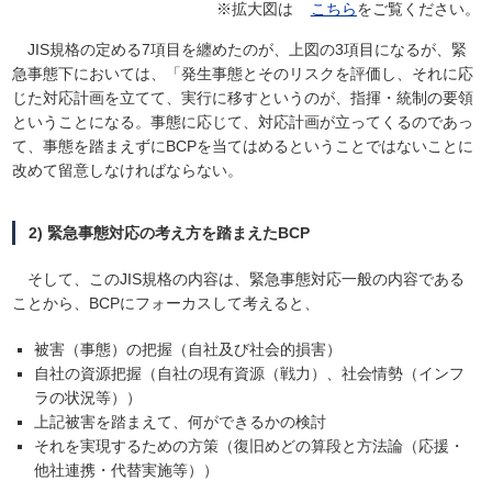
※拡大図は
こちら
をご覧ください。
JIS規格の定める7項目を纏めたのが、上図の3項目になるが、緊
急事態下においては、「発生事態とそのリスクを評価し、それに応
じた対応計画を立てて、実行に移すというのが、指揮・統制の要領
ということになる。事態に応じて、対応計画が立ってくるのであっ
て、事態を踏まえずにBCPを当てはめるということではないことに
改めて留意しなければならない。
2) 緊急事態対応の考え方を踏まえたBCP
そして、このJIS規格の内容は、緊急事態対応一般の内容である
ことから、BCPにフォーカスして考えると、
被害（事態）の把握（自社及び社会的損害）
自社の資源把握（自社の現有資源（戦力）、社会情勢（インフ
ラの状況等））
上記被害を踏まえて、何ができるかの検討
それを実現するための方策（復旧めどの算段と方法論（応援・
他社連携・代替実施等））