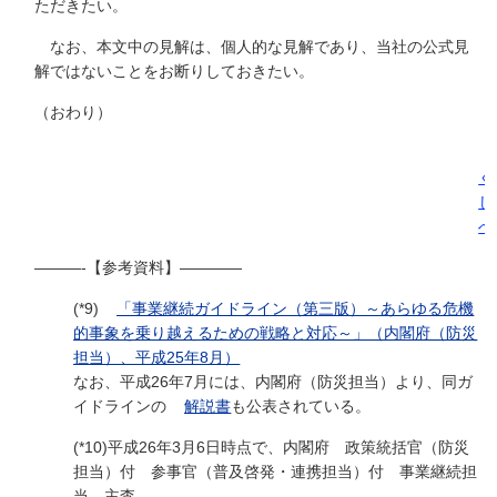
ただきたい。
なお、本文中の見解は、個人的な見解であり、当社の公式見
解ではないことをお断りしておきたい。
（おわり）
く
じ
へ
———-【参考資料】————
(*9)
「事業継続ガイドライン（第三版）～あらゆる危機
的事象を乗り越えるための戦略と対応～」（内閣府（防災
担当）、平成25年8月）
なお、平成26年7月には、内閣府（防災担当）より、同ガ
イドラインの
解説書
も公表されている。
(*10)平成26年3月6日時点で、内閣府 政策統括官（防災
担当）付 参事官（普及啓発・連携担当）付 事業継続担
当 主査