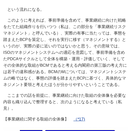
という流れになる。
このように考えれば、事前準備を含めて、事業継続に向けた戦略
をたてた組織作りを行いつつ（私は、この部分を「事業継続リスク
マネジメント」と呼んでいる）、実際の有事に当たっては、事態を
踏まえたBCPを策定し、それを実行に移す（マネジメントする）と
いうのが、実際の姿に近いのではないかと思う。その意味では、
ISOのマネジメントシステムへの適応を意図して、事前準備を含め
たPDCAサイクルとして全体を構築・運用・評価していく、そして
その全体的な取組がBCMであると考える内閣府の第三版の考え方に
は若干の違和感がある。BCMのMについては、マネジメントシステ
ムの略ではなく、事態の評価を踏まえたBCPに基づく、具体的なマ
ネジメント要領と考えたほうが分かりやすいということである。
ここまでの話を前提に、事業継続に向けた取組の全体像を必要な
内容も織り込んで整理すると、次のようになると考えている（私
見）。
【事業継続に関する取組の全体像】
（*17)