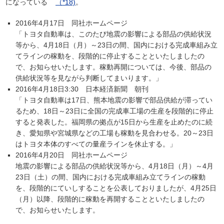
になっている
（*18)
。
2016年4月17日 同社ホームページ
「トヨタ自動車は、このたび地震の影響による部品の供給状況
等から、4月18日（月）～23日の間、国内における完成車組み立
てラインの稼動を、段階的に停止することといたしましたの
で、お知らせいたします。稼動再開については、今後、部品の
供給状況等を見ながら判断してまいります。」
2016年4月18日3:30 日本経済新聞 朝刊
「トヨタ自動車は17日、熊本地震の影響で部品供給が滞ってい
るため、18日～23日に全国の完成車工場の生産を段階的に停止
すると発表した。福岡県の拠点が15日から生産を止めたのに続
き、愛知県や宮城県などの工場も稼動を見合わせる。20～23日
はトヨタ本体のすべての量産ラインを休止する。」
2016年4月20日 同社ホームページ
地震の影響による部品の供給状況等から、4月18日（月）～4月
23日（土）の間、国内における完成車組み立てラインの稼動
を、段階的にていしすることを公表しておりましたが、4月25日
（月）以降、段階的に稼動を再開することといたしましたの
で、お知らせいたします。