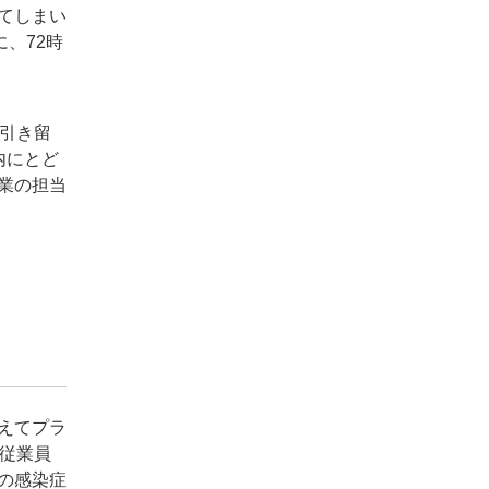
てしまい
、72時
引き留
内にとど
業の担当
えてプラ
従業員
の感染症