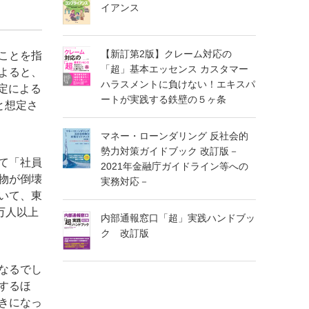
イアンス
【新訂第2版】クレーム対応の
ことを指
「超」基本エッセンス カスタマー
よると、
ハラスメントに負けない！エキスパ
定による
ートが実践する鉄壁の５ヶ条
と想定さ
マネー・ローンダリング 反社会的
勢力対策ガイドブック 改訂版－
て「社員
2021年金融庁ガイドライン等への
物が倒壊
実務対応－
いて、東
万人以上
内部通報窓口「超」実践ハンドブッ
ク 改訂版
なるでし
するほ
きになっ