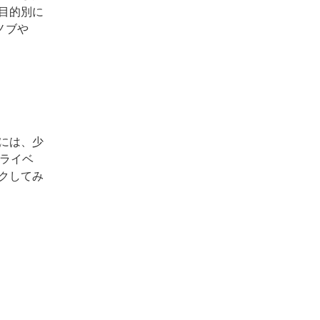
目的別に
ノブや
には、少
ライベ
クしてみ