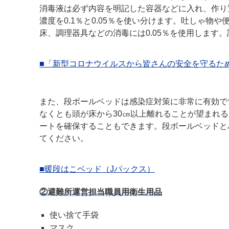
消毒液は必ず内容を明記した容器などに入れ、作り
濃度を0.1％と0.05％を使い分けます。吐しゃ物
床、調理器具などの消毒には0.05％を使用します
■「新型コロナウイルスから皆さんの安全を守るた
また、段ボールベッドは感染症対策に非常に有効で
なくとも頭が床から30㎝以上離れることが望まれ
ートを確保することもできます。段ボールベッドと
てください。
■暖段はこベッド（Jパックス）
②避難所運営担当職員用衛生用品
使い捨て手袋
マスク