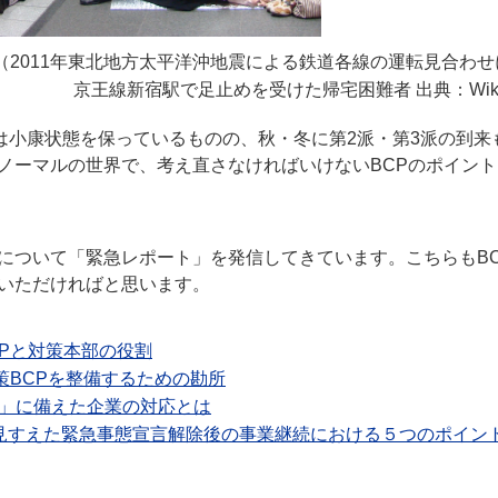
（2011年東北地方太平洋沖地震による鉄道各線の運転見合わ
京王線新宿駅で足止めを受けた帰宅困難者 出典：Wikip
は小康状態を保っているものの、秋・冬に第2派・第3派の到来
ノーマルの世界で、考え直さなければいけないBCPのポイント
について「緊急レポート」を発信してきています。こちらもBC
いただければと思います。
Pと対策本部の役割
策BCPを整備するための勘所
言」に備えた企業の対応とは
見すえた緊急事態宣言解除後の事業継続における５つのポイン