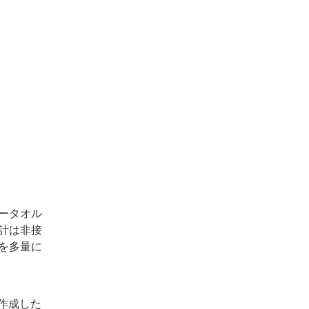
ータオル
計は非接
を多量に
作成した