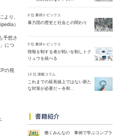
8 位 暴排トピックス
せにより、
暴力団の歴史と社会との関わり
edia）
も予想さ
9 位 暴排トピックス
」につ
情報を制する者が戦いを制しトク
リュウを統べる
Pの視
10 位 連載コラム
これまでの延長線上ではない新た
な対策が必要だ～令和...
書籍紹介
ト
働くみんなの 事例で学ぶコンプラ