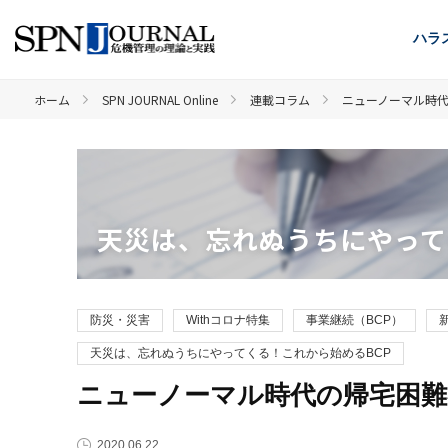
ハラ
ホーム
SPN JOURNAL Online
連載コラム
ニューノーマル時
天災は、忘れぬうちにやって
防災・災害
Withコロナ特集
事業継続（BCP）
天災は、忘れぬうちにやってくる！これから始めるBCP
ニューノーマル時代の帰宅困難
2020.06.22