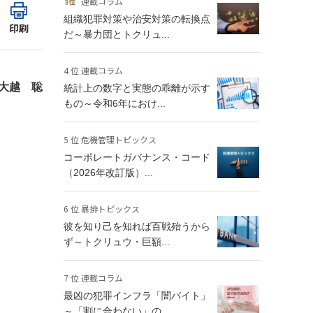
連載コラム
組織犯罪対策や治安対策の転換点
印刷
だ～暴力団とトクリュ...
4 位 連載コラム
大越 聡
統計上の数字と実態の乖離が示す
もの～令和6年におけ...
5 位 危機管理トピックス
コーポレートガバナンス・コード
（2026年改訂版）...
6 位 暴排トピックス
彼を知り己を知れば百戦殆うから
ず～トクリュウ・巨額...
7 位 連載コラム
最凶の犯罪インフラ「闇バイト」
～「割に合わない」の...