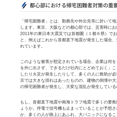
都心部における帰宅困難者対策の重
「帰宅困難者」とは、勤務先や外出先等に於いて地
します。東京、大阪などの都心部では、災害時にお
2011年の東日本大震災では首都圏（１都６県）で
と、例えばこれから首都直下地震が発生した場合、東
れています。
このような被害が想定されている場合、企業は何を
を外に出さず、できるだけ社内にとどめておく」こ
したり火災が発生したりして、多くの人に救助が必
京では大きな揺れはあったものの、建物の倒壊や大
の帰宅困難者が発生し、大変な混乱が発生している
もし、首都直下地震や南海トラフ地震で多くの要救
ょうか。停電で信号機も止まっていることが予想さ
か、多くの人が路上にあふれ、大パニックになるこ