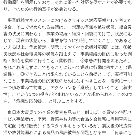
行動原則を明示しておき、それに沿った対応を促すことが必要であ
り、そのための行動基準が必要となる。
事業継続マネジメントにおけるクライシス対応要領として考えた
場合、そこで求められる要請は、「想定の有無や被災状況、複合災
害の状況に関わらず、事業の継続・維持・回復に向けて、状況に応
じて、現在の状態から、事態を徐々に打開していくこと」であると
いえる以上、予め策定・明示しておくべき危機対応原則には、①被
災状況や社会環境等の状況を踏まえて、事業継続の目的に沿った判
断・対応を柔軟に行うこと（柔軟性）、②事態の打開を図るため、
あれこれ考えずに、できることに絞って迅速に行動に移すこと（迅
速性）、③できることは限られていることを前提として、実行可能
なこと、事業継続の目的実現のためになすべきことを、着実に一つ
一つ積み重ねて前進し、アクションを「継続」していくこと（着実
性）、という3つの視点が含まれていることが求められる。この3つ
を、「危機対応3原則」と呼ぶこととする。
東日本大震災での企業の実例を見ると、例えば、会員制の宅配サ
ービス事業者は、平素、野菜やお肉等の食品を会員宅に専用車両に
て宅配（現時販売）するスタイルをとっているが、震災後の物流停
滞や放射能漏れによる食品の風評被害が問題となる中、「何事にも