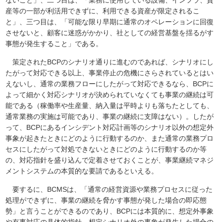
ないこと」、二つ目は、「業務に使用している設備、インフラ、資
産等の一部が利活用できずに、利用できる資産が限定されるこ
と」、三つ目は、「可能な限り早期に通常のオペレーションに回復
させないと、顧客に迷惑がかかり、社としての経営基盤を揺るがす
事態が発生すること」である。
策定されたBCPのシナリオ通りに進むのであれば、シナリオにし
たがって対応できる以上、事業停止の危機にさらされているとはい
えないし、通常の業務フローにしたがって対応できるなら、BCPに
よって細かく対応シナリオが決められていなくても事業の継続は可
能である（稼働率や生産量、納入量は平時よりも落ちたとしても、
通常業務の実施は可能であり、事業の継続に支障はない）。したが
って、BCPにあるインシデント対応計画等のシナリオ以外の想定外
事象が起きたときにどのように行動するのか、また通常の業務プロ
セスにしたがって対処できないときにどのように行動するのか等
の、対応指針を盛り込んで定着させておくことが、事業継続マネジ
メントシステムの本質的な要請であるといえる。
要するに、BCMSは、「通常の経営資源や業務プロセスに従った
処理ができずに、事業の継続を脅かす事態が発した場合の即応態
勢」と言うことができるのであり、BCPには本質的に、想定外事象