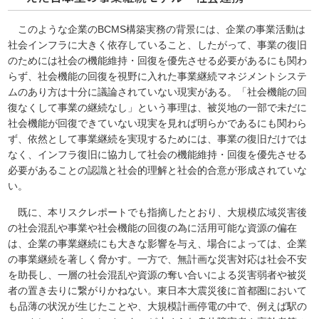
このような企業のBCMS構築実務の背景には、企業の事業活動は
社会インフラに大きく依存していること、したがって、事業の復旧
のためには社会の機能維持・回復を優先させる必要があるにも関わ
らず、社会機能の回復を視野に入れた事業継続マネジメントシステ
ムのあり方は十分に議論されていない現実がある。「社会機能の回
復なくして事業の継続なし」という事理は、被災地の一部で未だに
社会機能が回復できていない現実を見れば明らかであるにも関わら
ず、依然として事業継続を実現するためには、事業の復旧だけでは
なく、インフラ復旧に協力して社会の機能維持・回復を優先させる
必要があることの認識と社会的理解と社会的合意が形成されていな
い。
既に、本リスクレポートでも指摘したとおり、大規模広域災害後
の社会混乱や事業や社会機能の回復の為に活用可能な資源の偏在
は、企業の事業継続にも大きな影響を与え、場合によっては、企業
の事業継続を著しく脅かす。一方で、無計画な災害対応は社会不安
を助長し、一層の社会混乱や資源の奪い合いによる災害弱者や被災
者の置き去りに繋がりかねない。東日本大震災後に首都圏において
も品薄の状況が生じたことや、大規模計画停電の中で、例えば駅の