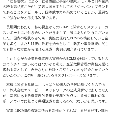
「社会連携」による「社会機能と事業の継続」モデルと日本企業
の誇る高品質こそが、災害大国日本としての「ジャパン」ブランド
であることをアピールし、国際競争力を高めていくことが、重要な
のではないかと考える次第である。
長期間にわたり、私の視点からのBCMSに関するリスクフォーカ
スレポートにお付き合いいただきまして、誠にありがとうございま
した。国内の現状をみても、実際に優れたBCMSを構築している企
業も多く、また3.11後に政府を始めとして、防災や事業継続に関し
ても様々な方面から優れた見識、実例が紹介されています。
しかしながら企業危機管理の実務からBCMSを検証しているもの
はそう多くは無いのではないかと考え、企業危機管理の実務支援に
携わる者として、自分なりに検証・考察したものを紹介させていた
だいたのが、この6 回にわたるリスクレポートとなります。
本稿に関する見解は、もっぱら私個人の見解に基づくものであ
り、株式会社エス・ピー・ネットワークの公式見解ではありません
が、基底にある危機管理的発想や実務的視点は、多分に弊社の体
系・ノウハウに基づく共通認識と言えるのではないかと思います。
実際にBCMSの構築に携わる皆様からすれば、まだまだ甘い部分