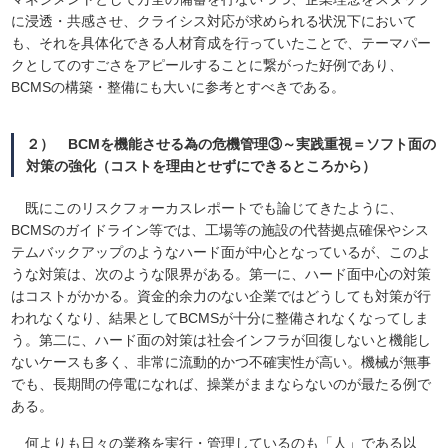
に浸透・共感させ、クライシス対応が求められる状況下において
も、それを具体化できる人材育成を行っていたことで、テーマパー
クとしてのすごさをアピールすることに繋がった好例であり、
BCMSの構築・整備にも大いに参考とすべきである。
２） BCMを機能させる為の危機管理③～実践重視＝ソフト面の
対策の強化（コストを理由とせずにできるところから）
既にこのリスクフォーカスレポートでも論じてきたように、
BCMSのガイドライン等では、工場等の施設の代替拠点確保やシス
テムバックアップのようなハード面が中心となっているが、このよ
うな対策は、次のような限界がある。第一に、ハード面中心の対策
はコストがかかる。資金的余力のない企業ではどうしても対策が行
われなくなり、結果としてBCMSが十分に整備されなくなってしま
う。第二に、ハード面の対策は社会インフラが回復しないと機能し
ないケースも多く、非常に流動的かつ不確実性が高い。機械が無事
でも、長期間の停電になれば、操業がままならないのが最たる例で
ある。
何よりも日々の業務を実行・管理しているのも「人」である以