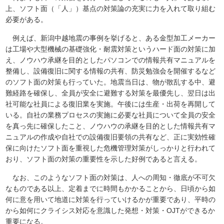
上、ソフト面（「人」）基点の対策論の充実に力を入れて取り組む
必要がある。
例えば、新潟中越地震の事例を挙げると、ある金型加工メーカー
は工場や大型機械の基礎強化・耐震対策というハード面の対策に加
え、ノウハウ承継を目的としたパソコンでの情報共有マニュアルを
整備し、設備復旧に関する情報の共有、防災勉強会を開催するなど
のソフト面の対策も行っていた。地震当日は、物が散乱する中、避
難経路を確保し、全員が安全に避難する対策を最優先し、翌日は出
社可能な社員による復旧業を実施。午後には生産・出荷を再開して
いる。自社の業務プロセスの実施に必要な社員について全員の安全
を真っ先に確保したこと、ノウハウの承継を目的とした情報共有マ
ニュアルの作成や自社での設備復旧要領の共有など、正に実効性確
保に向けたソフト面を重視した危機管理対策がしっかりと行われて
おり、ソフト面の対策の重要性を示した好例であると言える。
なお、このようなソフト面の対策は、人への周知・徹底が不可欠
なものである以上、定着までに時間もかかることから、日頃から如
何に意を用いて地道に対策を行っていけるかが重要であり、平時の
から如何にクライシス対応を意識した発想・対策・OJTができるか
重要になる。