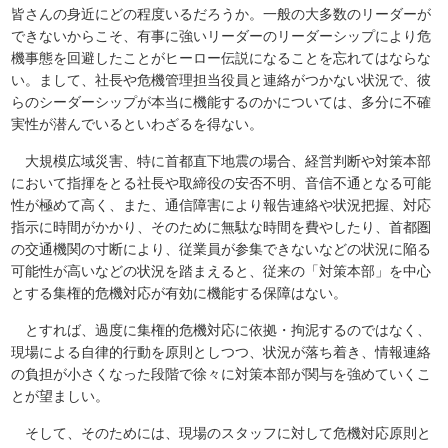
皆さんの身近にどの程度いるだろうか。一般の大多数のリーダーが
できないからこそ、有事に強いリーダーのリーダーシップにより危
機事態を回避したことがヒーロー伝説になることを忘れてはならな
い。まして、社長や危機管理担当役員と連絡がつかない状況で、彼
らのシーダーシップが本当に機能するのかについては、多分に不確
実性が潜んでいるといわざるを得ない。
大規模広域災害、特に首都直下地震の場合、経営判断や対策本部
において指揮をとる社長や取締役の安否不明、音信不通となる可能
性が極めて高く、また、通信障害により報告連絡や状況把握、対応
指示に時間がかかり、そのために無駄な時間を費やしたり、首都圏
の交通機関の寸断により、従業員が参集できないなどの状況に陥る
可能性が高いなどの状況を踏まえると、従来の「対策本部」を中心
とする集権的危機対応が有効に機能する保障はない。
とすれば、過度に集権的危機対応に依拠・拘泥するのではなく、
現場による自律的行動を原則としつつ、状況が落ち着き、情報連絡
の負担が小さくなった段階で徐々に対策本部が関与を強めていくこ
とが望ましい。
そして、そのためには、現場のスタッフに対して危機対応原則と