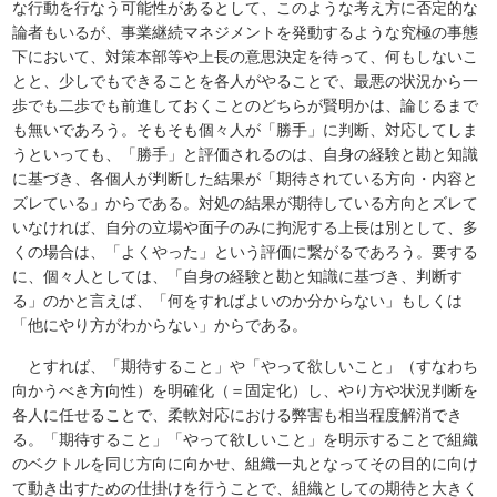
な行動を行なう可能性があるとして、このような考え方に否定的な
論者もいるが、事業継続マネジメントを発動するような究極の事態
下において、対策本部等や上長の意思決定を待って、何もしないこ
とと、少しでもできることを各人がやることで、最悪の状況から一
歩でも二歩でも前進しておくことのどちらが賢明かは、論じるまで
も無いであろう。そもそも個々人が「勝手」に判断、対応してしま
うといっても、「勝手」と評価されるのは、自身の経験と勘と知識
に基づき、各個人が判断した結果が「期待されている方向・内容と
ズレている」からである。対処の結果が期待している方向とズレて
いなければ、自分の立場や面子のみに拘泥する上長は別として、多
くの場合は、「よくやった」という評価に繋がるであろう。要する
に、個々人としては、「自身の経験と勘と知識に基づき、判断す
る」のかと言えば、「何をすればよいのか分からない」もしくは
「他にやり方がわからない」からである。
とすれば、「期待すること」や「やって欲しいこと」（すなわち
向かうべき方向性）を明確化（＝固定化）し、やり方や状況判断を
各人に任せることで、柔軟対応における弊害も相当程度解消でき
る。「期待すること」「やって欲しいこと」を明示することで組織
のベクトルを同じ方向に向かせ、組織一丸となってその目的に向け
て動き出すための仕掛けを行うことで、組織としての期待と大きく