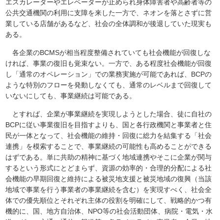
エスカレーターやエレベーターが止められ身体障害者や高齢者等の
公共交通機関の利用に支障を来した一方で、ネオンを落とさずに営
業している店舗があるなど、社会の全体調和が後退していた現実も
ある。
各企業のBCMSが相当程度整備されていても社会機能が回復しな
ければ、事業の復旧も覚束ない。一方で、ある程度社会機能が回復
し「通常のオペレーション」での業務実施が可能であれば、BCPの
ような特別のフローを発動しなくても、通常のレベルまで回復して
いないにしても、事業継続は可能である。
とすれば、企業が事業継続を実現しようとした場合、徒に自社の
BCPに従い事業復旧を目指すよりも、国と各行政機関と事業者と住
民が一体となって、社会機能の維持・回復に総力を結集する「社会
連携」を模索することで、事業継続の可能性も高めることができる
はずである。単に共助の精神に基づく地域連携やそこに企業が関与
するという形式にとどまらず、資源の効率的・合理的分配による社
会機能の早期回復と維持による被災地支援と被災地域の復興（当該
地域で事業を行う事業者の事業継続を含む）を実現すべく、社会全
体での優先順位とそれぞれ主体の役割を明確にして、戦略的かつ有
機的に、国、地方自治体、NPO等の社会活動団体、病院・電気・水