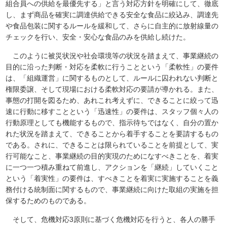
組合員への供給を最優先する」と言う対応方針を明確にして、徹底
し、まず商品を確実に調達供給できる安全な食品に絞込み、調達先
や食品包装に関するルールを緩和して、さらに自主的に放射線量の
チェックを行い、安全・安心な食品のみを供給し続けた。
このように被災状況や社会環境等の状況を踏まえて、事業継続の
目的に沿った判断・対応を柔軟に行うことという「柔軟性」の要件
は、「組織運営」に関するものとして、ルールに囚われない判断と
権限委譲、そして現場における柔軟対応の要請が導かれる。また、
事態の打開を図るため、あれこれ考えずに、できることに絞って迅
速に行動に移すことという「迅速性」の要件は、スタッフ個々人の
行動原理としても機能するもので、指示待ちではなく、自分の置か
れた状況を踏まえて、できることから着手することを要請するもの
である。されに、できることは限られていることを前提として、実
行可能なこと、事業継続の目的実現のためになすべきことを、着実
に一つ一つ積み重ねて前進し、アクションを「継続」していくこと
という「着実性」の要件は、すべきことを着実に実施することを義
務付ける統制面に関するもので、事業継続に向けた取組の実施を担
保するためのものである。
そして、危機対応3原則に基づく危機対応を行うと、各人の勝手