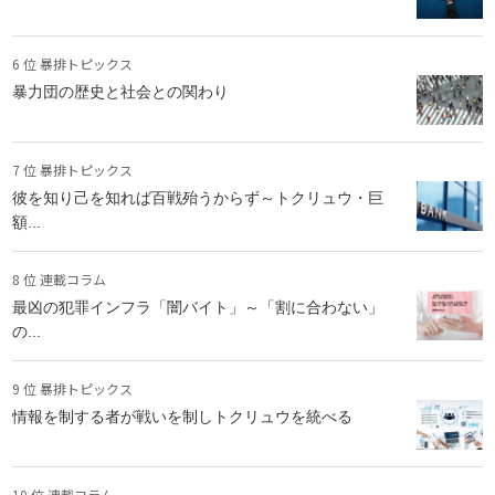
6 位 暴排トピックス
暴力団の歴史と社会との関わり
7 位 暴排トピックス
彼を知り己を知れば百戦殆うからず～トクリュウ・巨
額...
8 位 連載コラム
最凶の犯罪インフラ「闇バイト」～「割に合わない」
の...
9 位 暴排トピックス
情報を制する者が戦いを制しトクリュウを統べる
10 位 連載コラム