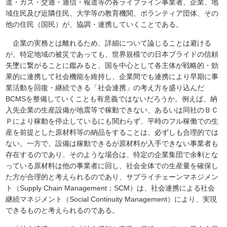
道・ガス・交通・通信・報道等の各ライフライン事業者、企業、地
域住民及び近隣住民、大学等の教育機関、ボランティア団体、その
他の住民（国民）が、協調・連携していくことである。
企業の実務とは離れるため、詳細について論じることは避ける
が、特定地域の被災であっても、世界規模での日本ブライドの信頼
失墜に繋がることに鑑みると、国を中心として各主体が戦略的・効
果的に連携して社会機能を維持し、企業間でも連携により早期に事
業活動を回復・継続できる「社会連携」の考え方を盛り込んだ
BCMSを整備していくことも有意義ではないだろうか。例えば、納
入先企業の生産設備が地震等で稼動できない、あるいは同社のＢＣ
Ｐにより稼動を停止しているにも関わらず、平時のフル稼働での生
産を前提とした原材料等の納品をすることは、必ずしも合理的では
ない。一方で、設備は稼動できるが原材料が入手できない事業者も
存在するのであり、そのような場合は、特定の企業集団で余剰とな
っている原材料は他の事業者に回し、社会全体での生産量を確保し
た方が合理的と考えられるのであり、サプライチェーンマネジメン
ト（Supply Chain Management；SCM）は、社会連携による社会
継続マネジメント（Social Continuity Management）により、実現
できるものと考えられるのである。