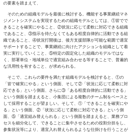
の要素を踏まえて、
そのための組織モデルを最後に検討する。機能する事業継続マネ
ジメントシステムを実現するための組織モデルとしては、①皆でで
きることを確実にやること、②状況に応じて柔軟に対応できる組織
であること、③指示を待たなくてもある程度自律的に活動できる組
織であること、④状況打開後は、後方支援部隊が可能な範囲で適宜
サポートすることで、事業継続に向けたアクションを組織として着
実に実行していくこと、⑤特定の固定化した組織のモデルではな
く、部署単位・地域単位で適宜組み合わせる等することで、普遍的
な汎用性を有すること、が求められる。
そこで、これらの要件を満たす組織モデルを検討すると、①の
「皆で確実にやる」という側面、そして②「状況に応じて柔軟に対
応できる」という側面、さらに③「ある程度自律的に活動できる」
という側面を踏まえると、小集団による複数のチーム制をベースと
して採用することが望ましい。そして、①「できることを確実にや
る」という側面、②「状況に応じて柔軟に対応できる」という側
面、⑤「適宜組み替えられる」という側面を踏まえると、業務プロ
セスを細分化して、できることに集中させるための役割分担をし、
参集状況等により、適宜入れ替えられるような仕掛けを行うことが