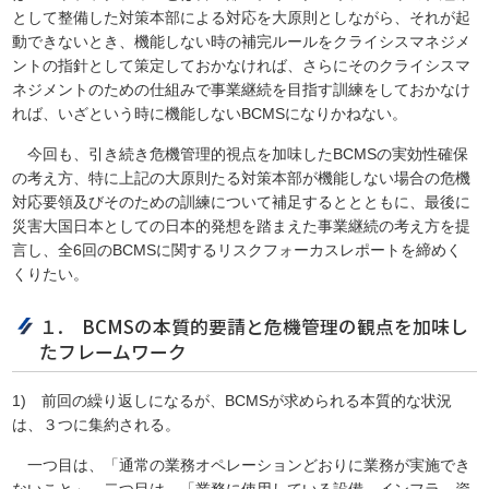
として整備した対策本部による対応を大原則としながら、それが起
動できないとき、機能しない時の補完ルールをクライシスマネジメ
ントの指針として策定しておかなければ、さらにそのクライシスマ
ネジメントのための仕組みで事業継続を目指す訓練をしておかなけ
れば、いざという時に機能しないBCMSになりかねない。
今回も、引き続き危機管理的視点を加味したBCMSの実効性確保
の考え方、特に上記の大原則たる対策本部が機能しない場合の危機
対応要領及びそのための訓練について補足するととともに、最後に
災害大国日本としての日本的発想を踏まえた事業継続の考え方を提
言し、全6回のBCMSに関するリスクフォーカスレポートを締めく
くりたい。
１. BCMSの本質的要請と危機管理の観点を加味し
たフレームワーク
1) 前回の繰り返しになるが、BCMSが求められる本質的な状況
は、３つに集約される。
一つ目は、「通常の業務オペレーションどおりに業務が実施でき