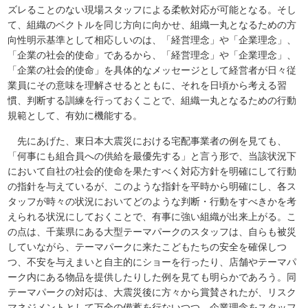
ズレることのない現場スタッフによる柔軟対応が可能となる。そし
て、組織のベクトルを同じ方向に向かせ、組織一丸となるための方
向性明示基準として相応しいのは、「経営理念」や「企業理念」、
「企業の社会的使命」であるから、「経営理念」や「企業理念」、
「企業の社会的使命」を具体的なメッセージとして経営者が日々従
業員にその意味を理解させるとともに、それを日頃から考える習
慣、判断する訓練を行っておくことで、組織一丸となるための行動
規範として、有効に機能する。
先にあげた、東日本大震災における宅配事業者の例を見ても、
「何事にも組合員への供給を最優先する」と言う形で、当該状況下
において自社の社会的使命を果たすべく対応方針を明確にして行動
の指針を与えているが、このような指針を平時から明確にし、各ス
タッフが時々の状況においてどのような判断・行動をすべきかを考
えられる状況にしておくことで、有事に強い組織が出来上がる。こ
の点は、千葉県にある大型テーマパークのスタッフは、自らも被災
していながら、テーマパークに来たこどもたちの安全を確保しつ
つ、不安を与えまいと自主的にショーを行ったり、店舗やテーマパ
ーク内にある物品を提供したりした例を見ても明らかであろう。同
テーマパークの対応は、大震災後に方々から賞賛されたが、リスク
マネジメントとして万全の備蓄を行ないつつ、企業理念をスタッフ