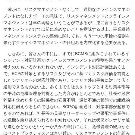
確かに、リスクマネジメントなくして、適切なクライシスマネジ
メントはなしえず、その意味で、リスクマネジメントとクライシス
マネジメントは車の両輪ということができるが、逆に言うとリスク
マネジメントだけでは前に進めないことを意味する以上、事業継続
マネジメントシステムの整備に関しても、もう一つの車輪の役割を
果たすクライシスマネジメントの仕組みを内在化する必要がある。
ちなみに、皆さんの中には、すでにBCMSに組みこまれているイ
ンシデント対応計画がクライシスマネジメントの役割を果たすとお
考えの方もいるかも知れないが、インシデント対応計画はあくま
で、BCPの対象とするリスク及びそれに基づくリスク評価を前提と
したシナリオへの対応計画であり、シナリオ外の事象に対して広く
適用できるものない上、あくまでも社長をトップとする対策本部等
の平時の危機管理を前提とした内容がほとんどであり、社長や経営
幹部も含めた多くの関係者の安否不明、通信不通の状態での組織的
対応に耐えうるものではない。BCPの計画通り、対策本部が起動で
きるのであれば、社長等の見事なリーダーシップや采配で事業停止
の危機を乗り越えられるかも知れないが、それは状況がシナリオ通
り進むかどうかという一か八かの賭けに近く、危機管理の観点から
はベストプラクティスとは言い難い。リスクマネジメントの仕組み