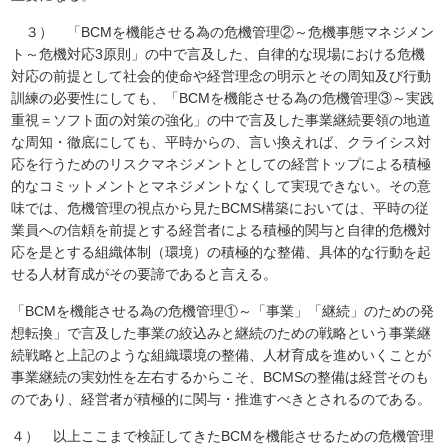
３） 「BCMを機能させる為の危機管理②～危機事態マネジメン
ト～危機対応3原則」の中で言及した、自律的な現場における危機
対応の前提として社会的使命や経営理念の明示とその周知及び行動
訓練の必要性にしても、「BCMを機能させる為の危機管理③～実践
重視＝ソフト面の対策の強化」の中で言及した事業継続要領の地道
な周知・徹底にしても、平時からの、言い換えれば、クライシス対
応を行うためのリスクマネジメントとしての経営トップによる積極
的なコミットメントとマネジメントなくして実現できない。その意
味では、危機管理の視点から見たBCMS構築においては、平時の従
業員への信頼を前提とする経営者による積極的関与と自律的危機対
応を是とする組織体制（環境）の積極的な整備、具体的な行動を起
せる人材育成がその要諦であると言える。
「BCMを機能させる為の危機管理①～「事業」「継続」のための発
想転換」で言及した事業の絞込みと継続のための戦略という事業継
続戦略と上記のような組織環境の整備、人材育成を進めいくことが
事業継続の実効性を左右するからこそ、BCMSの整備は経営そのも
のであり、経営者が積極的に関与・推進すべきとされるのである。
４） 以上ここまで検証してきたBCMを機能させるための危機管理