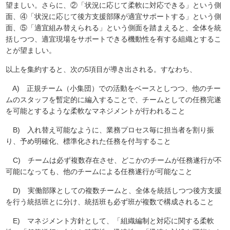
望ましい。さらに、②「状況に応じて柔軟に対応できる」という側
面、④「状況に応じて後方支援部隊が適宜サポートする」という側
面、⑤「適宜組み替えられる」という側面を踏まえると、全体を統
括しつつ、適宜現場をサポートできる機動性を有する組織とするこ
とが望ましい。
以上を集約すると、次の5項目が導き出される。すなわち、
A) 正規チーム（小集団）での活動をベースとしつつ、他のチー
ムのスタッフを暫定的に編入することで、チームとしての任務完遂
を可能とするような柔軟なマネジメントが行われること
B) 入れ替え可能なように、業務プロセス毎に担当者を割り振
り、予め明確化、標準化された任務を付与すること
C) チームは必ず複数存在させ、どこかのチームが任務遂行が不
可能になっても、他のチームによる任務遂行が可能なこと
D) 実働部隊としての複数チームと、全体を統括しつつ後方支援
を行う統括班とに分け、統括班も必ず班が複数で構成されること
E) マネジメント方針として、「組織編制と対応に関する柔軟