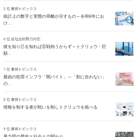
5 位 暴排トピックス
統計上の数字と実態の乖離が示すもの～令和6年にお
け...
6 位 反社会的勢力対応
彼を知り己を知れば百戦殆うからず～トクリュウ・巨
額...
7 位 暴排トピックス
最凶の犯罪インフラ「闇バイト」～「割に合わない」
の...
8 位 暴排トピックス
情報を制する者が戦いを制しトクリュウを統べる
9 位 暴排トピックス
暴力団の歴史と社会との関わり