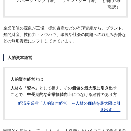
バルーク・レブ（著）、フェン・グー（著）、伊藤 邦雄
（監訳）
企業価値の源泉が工場、棚卸資産などの有形資産から、ブランド、
知的財産、技術力・ノウハウ、環境や社会の問題への取組み姿勢な
どの無形資産にシフトしてきています。
人的資本経営
人的資本経営とは
人材を「資本」
として捉え、その
価値を最大限に引き出す
ことで、
中長期的な企業価値向上
につなげる経営のあり方
経済産業省「人的資本経営 ～人材の価値を最大限に引
き出す～」
国際的な流れとして、「人」を「人件費」というコストで捉える考