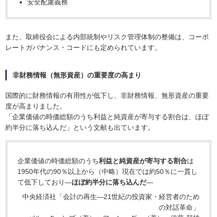
安全配慮義務
また、取締役会による内部統制やリスク管理体制の整備は、コーポ
レートガバナンス・コードにも定められています。
非財務情報（無形資産）の重要度の高まり
国際的に財務情報の有用性が低下し、非財務情報、無形資産の重要
度が高まりました。
「企業価値の時価総額のうち利益と純資産が寄与する割合は、ほぼ
約半分に落ち込んだ」という文献も出ています。
企業価値の時価総額のうち
利益と純資産が寄与する割合
は
1950年代の90％以上から（中略）現在では約50％に一貫し
て低下しており―
ほぼ約半分に落ち込んだ
―
中央経済社「会計の再生―21世紀の投資家・経営者のため
の対話革命」