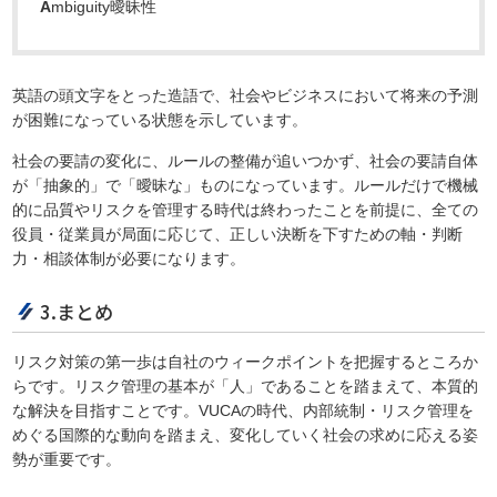
A
mbiguity曖昧性
英語の頭文字をとった造語で、社会やビジネスにおいて将来の予測
が困難になっている状態を示しています。
社会の要請の変化に、ルールの整備が追いつかず、社会の要請自体
が「抽象的」で「曖昧な」ものになっています。ルールだけで機械
的に品質やリスクを管理する時代は終わったことを前提に、全ての
役員・従業員が局面に応じて、正しい決断を下すための軸・判断
力・相談体制が必要になります。
3.まとめ
リスク対策の第一歩は自社のウィークポイントを把握するところか
らです。リスク管理の基本が「人」であることを踏まえて、本質的
な解決を目指すことです。VUCAの時代、内部統制・リスク管理を
めぐる国際的な動向を踏まえ、変化していく社会の求めに応える姿
勢が重要です。