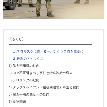
【もくじ】
―――――――――――――――――――――――――
１.
テロリスクに備える～バングラテロを教訓に
２.
最近のトピックス
1) 暴力団組織の動向
2) ATM不正引き出し事件と特殊詐欺の動向
3) テロリスクの動向
4) タックスヘイブン（租税回避地）を巡る動向
5) 捜査手法の高度化の動向
6) 薬物問題