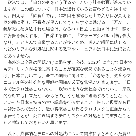
欧米では、「自分の身をどう守るか」という社会教育が進んでい
ますが、この点について、日本は遅れていると言わざるを得ませ
ん。例えば、「飲食店では、非常口を確認した上で入り口が見える
奥の席に座り、不審者が侵入してきたらすぐに逃げる」「万が一、
銃撃戦に巻き込まれた場合は、なるべく目立った動きはせず、静か
に姿勢を低くする」「自爆する前に、『アラーアクバル（神は偉大
なり）』と叫んで自爆することが多いため、叫んだ瞬間に伏せる」
などのリアルな対処法に関する教育やマニュアルは日本にはほとん
どありません。
海外進出企業の問題だけに限らず、今後、2020年に向けて日本で
もテロリスクが格段に高まることが確実な状況であることを鑑みれ
ば、日本においても、全ての国民に向けて、「命を守る」教育やマ
ニュアル等の社会的な理解や周知が必要な状況だと言えます。「日
本ではテロは起こらない」「欧米のような銃社会ではないし、宗教
的な対立も目立たないからそのような危険に遭遇することはない」
といった日本人特有の甘い認識を打破すること、厳しい現実から目
を背けるのではなく、近い将来起こり得るテロリスクに正面から向
き合うことが、死に直結するテロリスクへの対処として重要なこと
だと強調しておきたいと思います。
以下、具体的なテロへの対処法について簡潔にまとめられた資料