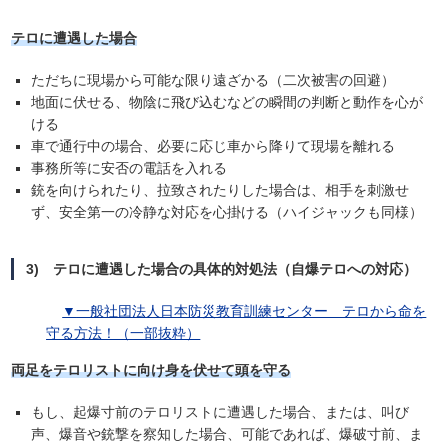
テロに遭遇した場合
ただちに現場から可能な限り遠ざかる（二次被害の回避）
地面に伏せる、物陰に飛び込むなどの瞬間の判断と動作を心が
ける
車で通行中の場合、必要に応じ車から降りて現場を離れる
事務所等に安否の電話を入れる
銃を向けられたり、拉致されたりした場合は、相手を刺激せ
ず、安全第一の冷静な対応を心掛ける（ハイジャックも同様）
3) テロに遭遇した場合の具体的対処法（自爆テロへの対応）
▼
一般社団法人日本防災教育訓練センター テロから命を
守る方法！（一部抜粋）
両足をテロリストに向け身を伏せて頭を守る
もし、起爆寸前のテロリストに遭遇した場合、または、叫び
声、爆音や銃撃を察知した場合、可能であれば、爆破寸前、ま