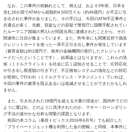
なお、この事件の前触れとして、例えば、およそ3年前、日本を
含む26か国でATMから総額約4,500万ドル（約46億円）が不正に引
き出された事件がありました。その手口は、今回のATM不正事件と
共通点が多く、先般、窃盗などの容疑で警視庁に国際手配されてい
たルーマニア国籍の男3人が同国当局に逮捕されたことから、その
関連性に注目が集まっています。また、昨年末にも関東近郊で偽造
クレジットカードを使った一斉不正引き出し事件が発生しています
（被害金額は約1億円で、南米の金融機関の発行したクレジットカ
ードだったということです）。結果論とはなりますが、これらの兆
候（ミドルクライシス）を社会に広く認知させることで、IC対応化
や引き出し限度額の引き下げ、不正検知システムの強化などの対応
が前倒しで行われ（ミドルクライシス・マネジメント）ていれば、
今回の事件の被害を阻止あるいは低減させることができたかもしれ
ません。
また、引き出された18億円を超える大量の現金が、国内外でどの
ように運ばれ、どのように洗浄されたのか、マネー・ローンダリン
グ手法の速やかな分析も喫緊の課題となります。
前回の本コラム（暴排トピックス2016年6月号）でも紹介した
「プライベートジェット機を利用した金の密輸」と同様、本事件に