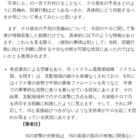
「不幸にも」の一言で片付けることなく、テロ発生の予兆をどのよ
うに見極め、回避行動はどうあるべきか、具体的にどう対処するべ
きか等について考えてみたいと思います。
まず、テロ発生の予兆の見極めについて、今回のテロに関して筆
者が情報収集した範囲だけでも、具体的に以下のような情報があり
ます。これらを見る限り、（個別の事情は別として）当時、回避行
動に向けた判断に関する十分な分析が可能な状況にあったのではな
いかとも推測されます。
有志連合による空爆もあり、IS（イスラム過激派組織「イスラム
国」を指す）は、支配地域の縮小を余儀なくされており、6月に
はイラク軍の攻勢で中部の要衝ファルージャを失うなど、中東
での軍事的な劣勢に焦りを募らせている状況にあります。その
結果、支配地域外でのテロ攻撃に力点を移し、大規模テロで力
を誇示する戦略に転換したように見えます。そして、それに呼
応して、ISと直接結びつきがないような支持者がテロを起こす恐
れが高まっている状況にあります。
【筆者注】
ISの攻撃の分散化は、ISの直接の指示の有無に関係ない