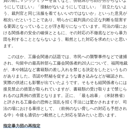
員の前にマジックミラーを置くなど、傍聴席から顔が分からないよ
うにしてほしい」「接触がないようにしてほしい」「目立たないよ
う、裁判官と同じ法服を着てもいいのではないか」といった意見が
相次いだということであり、明らかに裁判員の公正な判断を阻害す
る要因となっていることが浮き彫りになっています。司法の場にお
ける関係者の安全の確保とともに、その対応の不徹底などから暴力
団を利することとならないよう、毅然とした対応を求めたいと思い
ます。
このほか、工藤会関連の話題では、市民への襲撃事件などで逮捕
され、勾留中の最高幹部ら工藤会関係者約20人について、福岡地裁
が、本や雑誌など書籍類の差し入れを禁じる決定をしたというもの
がありました。否認や黙秘を促すような書き込みなどが確認され、
実際の供述にも影響が出ていたようです。そもそも組関係者らには
接見禁止の措置が取られていますが、書籍類の受け取りまで禁じら
れるのは異例の措置となります。正に、「最も凶暴」（米財務省）
と評される工藤会の恐怖と混乱を招く手法には驚かされますが、司
法の場における暴排として、（前例のない脅しへの対応も予想され
る中）今後も適切かつ毅然とした対応を望みたいと思います。
指定暴力団の再指定