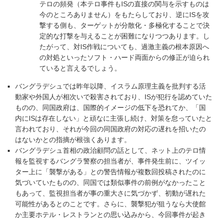
テロの頻発（本テロ事件もISの直接の関与を示すものは
今のところありません）をもたらしており、逆にISを攻
撃する側も、ターゲットが分散化・多極化することで決
定的な打撃を与えることが困難になりつつあります。し
たがって、対IS作戦についても、過激主義の根本原因へ
の対処といったソフト・ハード両面からの修正が迫られ
ていると言えるでしょう。
バングラデシュでは昨年以降、イスラム原理主義を批判する活
動家や外国人が相次いで殺害されており、ISが犯行を認めていた
ものの、同国政府は、国際的イメージの低下を恐れてか、「国
内にISは存在しない」と頑なに主張し続け、対策を怠っていたと
言われており、それが今回の同国政府の対応の遅れを招いたの
はないかとの指摘が根強くあります。
バングラデシュ首相の政治顧問の話として、ネット上のテロ情
報を監視するバングラ警察の担当者が、事件発生前に、ツイッ
ター上に「襲撃がある」との警告情報が複数回投稿されたのに
気づいていたものの、同国では類似事件の前例がなかったこと
もあって、監視担当者が事の重大さに気づかず、初動が遅れた
可能性があるとのことです。さらに、襲撃犯が狙うなら大使館
か主要ホテル・レストランとの思い込みから、今回事件が起き