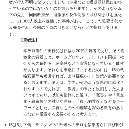
者が行方不明になっていました（中東などで過激派組織に加わ
っているのではないかとの見方もあります）。そのような状況
下の先月、同国政府が、過激派や反体制派の取り締まりを強化
し、11,000人以上を逮捕した事件があり、こうした強硬姿勢が
反発を生み、今回のテロの引き金となったとの指摘もありま
す。
【筆者注】
本テロ事件の実行犯は裕福な20代の若者であり、その過
激化の背景には、ホームグロウン・テロリスト同様、社
会からの疎外感、閉塞感なども背景になっている可能性
があります。それらを未然に防止するためには、ISの戦
略変更等も考慮すれば、より幅広いテロ対策が必要とな
ると言えます。例えば、学生がそのような思想に感化さ
れやすいのであれば、「教育」の果たす役割もまた大き
いはずであり、以前も指摘した通り、「寛容」や「異文
化・異宗教間の対話や理解」「多元的共存」などをキー
ワードとした、異質なものへの理解を深める教育のあり
方などを模索する必要があると考えます。
ISは5月下旬、ラマダン中の欧米へのテロを信奉者らに呼び掛け