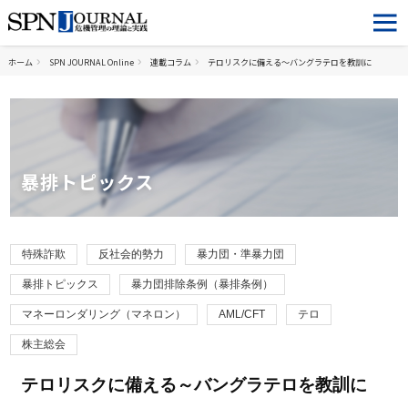
ホーム
SPN JOURNAL Online
連載コラム
テロリスクに備える～バングラテロを教訓に
暴排トピックス
特殊詐欺
反社会的勢力
暴力団・準暴力団
暴排トピックス
暴力団排除条例（暴排条例）
マネーロンダリング（マネロン）
AML/CFT
テロ
株主総会
テロリスクに備える～バングラテロを教訓に