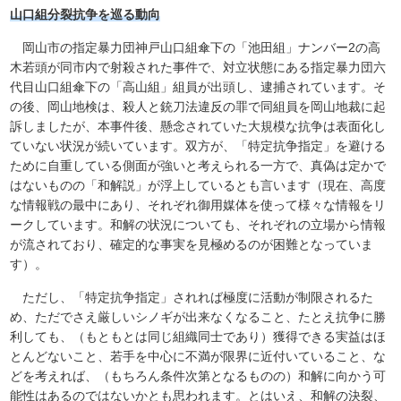
山口組分裂抗争を巡る動向
岡山市の指定暴力団神戸山口組傘下の「池田組」ナンバー2の高
木若頭が同市内で射殺された事件で、対立状態にある指定暴力団六
代目山口組傘下の「高山組」組員が出頭し、逮捕されています。そ
の後、岡山地検は、殺人と銃刀法違反の罪で同組員を岡山地裁に起
訴しましたが、本事件後、懸念されていた大規模な抗争は表面化し
ていない状況が続いています。双方が、「特定抗争指定」を避ける
ために自重している側面が強いと考えられる一方で、真偽は定かで
はないものの「和解説」が浮上しているとも言います（現在、高度
な情報戦の最中にあり、それぞれ御用媒体を使って様々な情報をリ
ークしています。和解の状況についても、それぞれの立場から情報
が流されており、確定的な事実を見極めるのが困難となっていま
す）。
ただし、「特定抗争指定」されれば極度に活動が制限されるた
め、ただでさえ厳しいシノギが出来なくなること、たとえ抗争に勝
利しても、（もともとは同じ組織同士であり）獲得できる実益はほ
とんどないこと、若手を中心に不満が限界に近付いていること、な
どを考えれば、（もちろん条件次第となるものの）和解に向かう可
能性はあるのではないかとも思われます。とはいえ、和解の決裂、