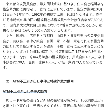
東京都公安委員会は、暴力団対策法に基づき、住吉会と稲川会を
指定暴力団に再指定し、官報に公示しています。指定の期間は6月
23日から3年間で、1992年の初指定以来、9回目となります。昨年
12月末時点の暴力団の構成員と準構成員の合計は住吉会が7,300人
で、国内最大の六代目山口組に次いで2番目の規模となるほか、稲
川会は4番目に多い5,800人の規模となります。
また、同様に、広島県・京都府・山口県・鹿児島県の各公安委員
会が、共政会、会津小鉄会、合田一家、小桜一家をそれぞれ指定暴
力団として再指定することを確認、今後、官報に公示することにな
ります。いずれも9回目の指定で、指定期間は7月27日から3年間と
なります。なお、今年4月時点の構成員数は、共政会約180人、会津
小鉄会約130人、合田一家約100人、小桜一家約70人となっていま
す。
2) ATM不正引き出し事件と特殊詐欺の動向
ATM不正引き出し事件の動向
ICカード対応の遅れなどATMの脆弱性が突かれ、18億円以上が引
き出された事件は、当初の見立て通り、背後に暴力団の影が見え隠