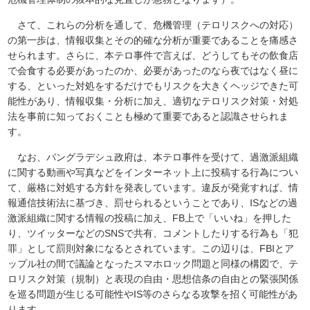
さて、これらの分析を通して、危機管理（テロリスクへの対応）
の第一歩は、情報収集とその的確な分析が重要であることを痛感さ
せられます。さらに、本テロ事件で言えば、どうしてもその飲食店
で会食する必要があったのか、必要があったのなら夜ではなく昼に
する、といった対処をするだけでもリスクを大きくヘッジできた可
能性があり、情報収集・分析に加え、適切なテロリスク対策・対処
法を事前に知っておくことも極めて重要であると認識させられま
す。
なお、バングラデシュ政府は、本テロ事件を受けて、過激派組織
に関する動画や写真などをインターネット上に投稿する行為につい
て、厳格に対処する方針を発表しています。違反が発覚すれば、情
報通信技術法に基づき、罰せられるということであり、ISなどの過
激派組織に関する情報の投稿に加え、FB上で「いいね」を押した
り、ツイッターなどのSNSで共有、コメントしたりする行為も「犯
罪」として罰則対象になるとされています。この辺りは、FBIとア
ップル社の間で議論となったスマホロック問題と同様の構図で、テ
ロリスク対策（規制）と表現の自由・思想信条の自由との緊張関係
を巡る問題が生じる可能性やIS等のさらなる攻撃を招く可能性があ
ります。