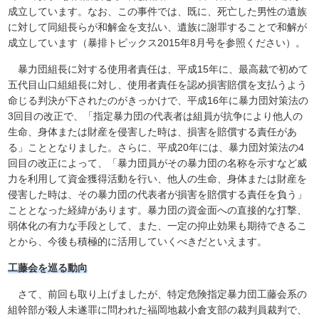
成立しています。なお、この事件では、既に、死亡した男性の遺族
に対して同組長らが和解金を支払い、遺族に謝罪することで和解が
成立しています（暴排トピックス2015年8月号を参照ください）。
暴力団組長に対する使用者責任は、平成15年に、最高裁で初めて
五代目山口組組長に対し、使用者責任を認め損害賠償を支払うよう
命じる判決が下されたのがきっかけで、平成16年に暴力団対策法の
3回目の改正で、「指定暴力団の代表者は組員が抗争により他人の
生命、身体または財産を侵害した時は、損害を賠償する責任があ
る」こととなりました。さらに、平成20年には、暴力団対策法の4
回目の改正によって、「暴力団員がその暴力団の名称を示すなど威
力を利用して資金獲得活動を行い、他人の生命、身体または財産を
侵害した時は、その暴力団の代表者が損害を賠償する責任を負う」
こととなった経緯があります。暴力団の資金面への直接的な打撃、
弱体化の有力な手段として、また、一定の抑止効果も期待できるこ
とから、今後も積極的に活用していくべきだといえます。
工藤会を巡る動向
さて、前回も取り上げましたが、特定危険指定暴力団工藤会系の
組幹部が殺人未遂罪に問われた福岡地裁小倉支部の裁判員裁判で、