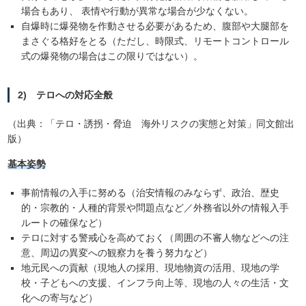
場合もあり、 表情や行動が異常な場合が少なくない。
自爆時に爆発物を作動させる必要があるため、腹部や大腿部を
まさぐる格好をとる（ただし、時限式、リモートコントロール
式の爆発物の場合はこの限りではない）。
2) テロへの対応全般
（出典：「テロ・誘拐・脅迫 海外リスクの実態と対策」同文館出
版）
基本姿勢
事前情報の入手に努める（治安情報のみならず、政治、歴史
的・宗教的・人種的背景や問題点など／外務省以外の情報入手
ルートの確保など）
テロに対する警戒心を高めておく（周囲の不審人物などへの注
意、周辺の異変への観察力を養う努力など）
地元民への貢献（現地人の採用、現地物資の活用、現地の学
校・子どもへの支援、インフラ向上等、現地の人々の生活・文
化への寄与など）