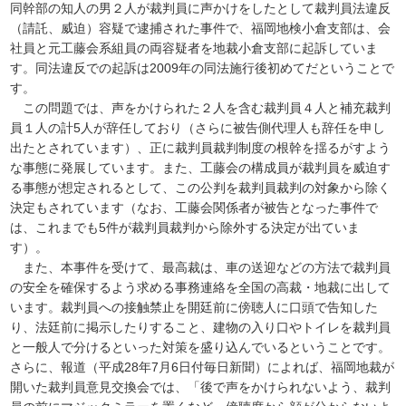
同幹部の知人の男２人が裁判員に声かけをしたとして裁判員法違反
（請託、威迫）容疑で逮捕された事件で、福岡地検小倉支部は、会
社員と元工藤会系組員の両容疑者を地裁小倉支部に起訴していま
す。同法違反での起訴は2009年の同法施行後初めてだということで
す。
この問題では、声をかけられた２人を含む裁判員４人と補充裁判
員１人の計5人が辞任しており（さらに被告側代理人も辞任を申し
出たとされています）、正に裁判員裁判制度の根幹を揺るがすよう
な事態に発展しています。また、工藤会の構成員が裁判員を威迫す
る事態が想定されるとして、この公判を裁判員裁判の対象から除く
決定もされています（なお、工藤会関係者が被告となった事件で
は、これまでも5件が裁判員裁判から除外する決定が出ていま
す）。
また、本事件を受けて、最高裁は、車の送迎などの方法で裁判員
の安全を確保するよう求める事務連絡を全国の高裁・地裁に出して
います。裁判員への接触禁止を開廷前に傍聴人に口頭で告知した
り、法廷前に掲示したりすること、建物の入り口やトイレを裁判員
と一般人で分けるといった対策を盛り込んでいるということです。
さらに、報道（平成28年7月6日付毎日新聞）によれば、福岡地裁が
開いた裁判員意見交換会では、「後で声をかけられないよう、裁判