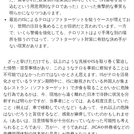
込むという用意周到なテロであった）といった衝撃的な事実も
明らかになりつつあります。
最近のISによるテロはソフトターゲットを狙うケースが増えてお
り、世間の注目を集めることが目的だと言われています。一方
で、いくら警備を強化しても、テロリストはより手薄な別の場
所を狙うのではって、ソフトターゲット対策に有効な決め手が
ない現実があります。
ざっと挙げただけでも、以上のような兆候やISを取り巻く緊迫し
た情勢・背景事情があり、このようなテロを事前に察知することは
不可能ではなかったのではないかとさえ思えます。ISがテロを活発
化させているラマダン期間中に、ISに敵視されている外国人が集ま
るレストラン（ソフトターゲット）で夕食を取ることがいかに危険
な行為であるかは、今、現地から遠く離れた日本で冷静に状況を分
析すれば明らかですが、当事者にとっては、ある程度注意していた
こと（例えば、車で移動していたなど）もあって、それ以上の危険
はないだろうと盲信するなど、感覚が麻痺していたのかもしれませ
ん（あるいは、注意情報等が十分伝わっていなかった可能性も考え
られるところであり、万が一、そうであれば、JICAや外務省などの
危機管理体制の抜本的な見直しが急務となります）。