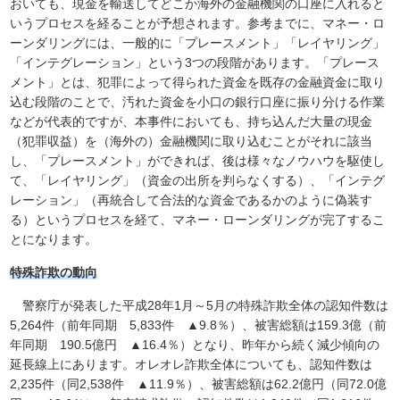
おいても、現金を輸送してどこか海外の金融機関の口座に入れると
いうプロセスを経ることが予想されます。参考までに、マネー・ロ
ーンダリングには、一般的に「プレースメント」「レイヤリング」
「インテグレーション」という3つの段階があります。「プレース
メント」とは、犯罪によって得られた資金を既存の金融資金に取り
込む段階のことで、汚れた資金を小口の銀行口座に振り分ける作業
などが代表的ですが、本事件においても、持ち込んだ大量の現金
（犯罪収益）を（海外の）金融機関に取り込むことがそれに該当
し、「プレースメント」ができれば、後は様々なノウハウを駆使し
て、「レイヤリング」（資金の出所を判らなくする）、「インテグ
レーション」（再統合して合法的な資金であるかのように偽装す
る）というプロセスを経て、マネー・ローンダリングが完了するこ
とになります。
特殊詐欺の動向
警察庁が発表した平成28年1月～5月の特殊詐欺全体の認知件数は
5,264件（前年同期 5,833件 ▲9.8％）、被害総額は159.3億（前
年同期 190.5億円 ▲16.4％）となり、昨年から続く減少傾向の
延長線上にあります。オレオレ詐欺全体についても、認知件数は
2,235件（同2,538件 ▲11.9％）、被害総額は62.2億円（同72.0億