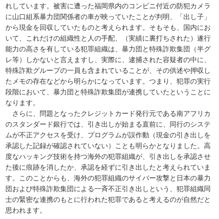
れしています。被害に遭った福岡県内のコンビニ付近の防犯カメラ
に山口組系暴力団関係者の車が映っていたことが判明、「出し子」
から現金を回収していたものと考えられます。そもそも、国内にお
いて、これだけの組織性と人の手配、（実績に裏打ちされた）遂行
能力の高さを有している犯罪組織は、暴力団と特殊詐欺集団（半グ
レ等）しかないと言えますし、実際に、逮捕された容疑者の中に、
特殊詐欺グループの一員も含まれていることが、その供述や押収し
たメモの存在などから明らかになっています。つまり、犯罪の実行
段階において、暴力団と特殊詐欺集団が連携していたということに
なります。
さらに、問題となったクレジットカード発行元である南アフリカ
のスタンダード銀行では、引き出しが始まる直前に、同行のシステ
ムが不正アクセスを受け、プログラムが誤作動（現金の引き出しを
承認した記録が確認されていない）ことも明らかとなりました。高
度なハッキング技術を持つ海外の犯罪組織が、引き出しを承認させ
た後に痕跡を消したか、承認を経ずに引き出したと考えられていま
す。このことからも、海外の犯罪組織のサイバー攻撃と日本の暴力
団および特殊詐欺集団による一斉不正引き出しという、犯罪組織同
士の緊密な連携のもとに行われた犯罪であると考えるのが自然だと
思われます。