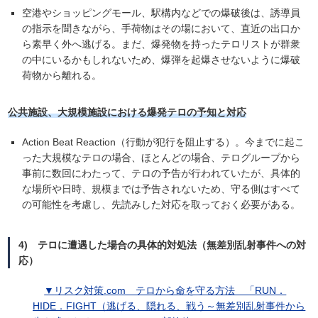
空港やショッピングモール、駅構内などでの爆破後は、誘導員
の指示を聞きながら、手荷物はその場において、直近の出口か
ら素早く外へ逃げる。まだ、爆発物を持ったテロリストが群衆
の中にいるかもしれないため、爆弾を起爆させないように爆破
荷物から離れる。
公共施設、大規模施設における爆発テロの予知と対応
Action Beat Reaction（行動が犯行を阻止する）。今までに起こ
った大規模なテロの場合、ほとんどの場合、テログループから
事前に数回にわたって、テロの予告が行われていたが、具体的
な場所や日時、規模までは予告されないため、守る側はすべて
の可能性を考慮し、先読みした対応を取っておく必要がある。
4) テロに遭遇した場合の具体的対処法（無差別乱射事件への対
応）
▼
リスク対策.com テロから命を守る方法 「RUN．
HIDE．FIGHT（逃げる、隠れる、戦う～無差別乱射事件から