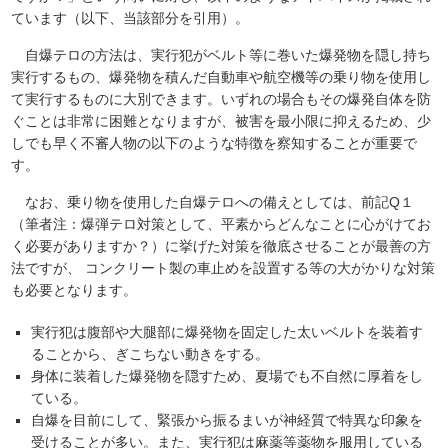
ています（以下、当該部分を引用）。
自爆テロの方法は、実行犯がベルト等に巻いた爆発物を隠し持ち
実行するもの、爆発物を積んだ自動車や航空機等の乗り物を使用し
て実行するものに大別できます。いずれの場合もその爆発自体を防
ぐことは非常に困難となりますが、被害を最小限に抑えるため、少
しでも早く不審人物の以下のような特徴を察知することが重要で
す。
なお、乗り物を使用した自爆テロへの備えとしては、前記Q１
（筆者注：爆弾テロ対策として、平素からどんなことに心がけてお
く必要がありますか？）に挙げた対策を徹底させることが最善の方
法ですが、 コンクリート製の車止めを設置する等の大がかりな対策
も必要となります。
実行犯は腹部や大腿部に爆発物を固定した太いベルトを装着す
ることから、ぎこちない動きをする。
身体に装着した爆発物を隠すため、夏場でも不自然に厚着をし
ている。
自爆を目前にして、緊張から振るまいが神経質で特異な印象を
受けることが多い。また、実行犯は麻薬等薬物を服用している