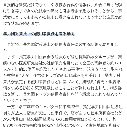
直接的な衝突だけでなく、引き抜き合戦や情報戦、糾合に向けた駆
け引き等まで含めた抗争の激化も引き続き予想されることから、事
業者にとってもあらゆる抗争に巻き込まれないよう十分な注意が必
要な状況が続きます。
暴力団対策法上の使用者責任を巡る動向
直近で、暴力団対策法上の使用者責任に関する話題が続きまし
た。
まず、指定暴力団住吉会系組員らが絡む特殊詐欺グループが、実
態のない医療研究会社の社債販売名目などで全国の高齢者ら約170
人から計約15億円を詐取したとされる事件で、現金をだまし取られ
た被害者7人が、住吉会トップの西口総裁らを相手取り、暴力団対
策法が規定する使用者責任などに基づいて、総額約2億円の損害賠
償を求める訴訟を東京地裁に起こすことが報じられました。特殊詐
欺を巡り、暴力団トップの使用者責任を問う訴訟はこれが初めてだ
ということです。
一方、名古屋市のキャバクラに平成22年、指定暴力団山口組系組
員らが放火し店員が死亡した事件で、店があったビル所有会社など
が六代目山口組の篠田組長ら3人に使用者責任があるとして、約
5,700万円の損害賠償を求めた訴訟について、名古屋地裁で和解が