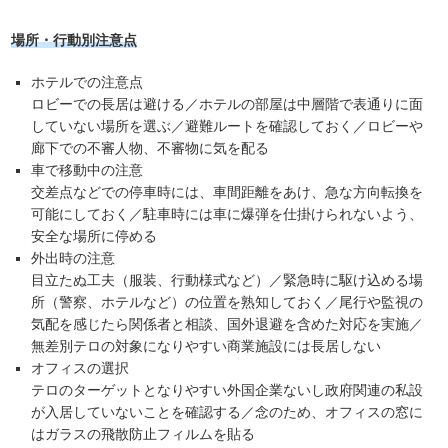
場所・行動別注意点
ホテルでの注意点
ロビーでの長居は避ける／ホテルの部屋は中層階で表通りに面
していない場所を選ぶ／避難ルートを確認しておく／ロビーや
廊下での不審人物、不審物に気を配る
車で移動中の注意
交差点などでの停車時には、車間距離をあけ、急な方向転換を
可能にしておく／駐車時には車に爆弾を仕掛けられないよう、
安全な場所に停める
外出時の注意
目立たぬ工夫（服装、行動様式など）／緊急時に駆け込める場
所（警察、ホテルなど）の位置を熟知しておく／尾行や監視の
気配を感じたら関係者と相談、国外退避を含めた対応を実施／
無差別テロの対象になりやすい商業施設には長居しない
オフィスの選択
テロのターゲットとなりやすい外国企業ないし政府関連の私設
が入居していないことを確認する／念のため、オフィスの窓に
はガラスの飛散防止フィルムを貼る