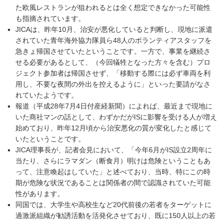
た欧風レストランが狙われるとは全く想定できなかった可能性
も指摘されています。
JICAは、昨年10月、治安が悪化していると判断し、現地に派遣
されていた青年海外協力隊員ら48人のボランティアスタッフを
急きょ帰国させていたということです。一方で、事業を継続さ
せる必要があるとして、（今回犠牲となった方々を含む）プロ
ジェクト参加者は帰国させず、「移動する際には必ず車両を利
用し、不要な夜間の外出を控えるように」といった要請がなさ
れていたようです。
報道（平成28年7月4日付産経新聞）によれば、最近まで現地に
いた商社マンの話として、わずかだがISに影響を受ける人が増え
始めており、昨年12月頃から治安悪化の質が変化したと感じて
いたということです。
JICA理事長が、記者会見において、「今年6月がIS設立2周年に
当たり、さらにラマダン（断食月）明けは危険ということもあ
って、注意喚起はしていた」と述べており、当時、特にこの時
期が危険な状況であることは関係者の間で認識されていた可能
性があります。
同国では、大学生や高校生など20代前後の若者をターゲットに
過激派組織が勧誘活動を活発化させており、既に150人以上の若