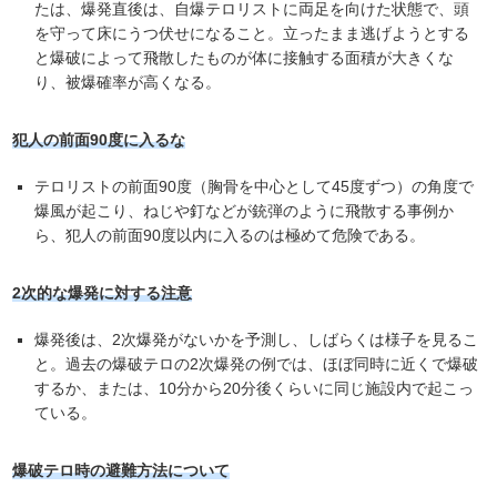
たは、爆発直後は、自爆テロリストに両足を向けた状態で、頭
を守って床にうつ伏せになること。立ったまま逃げようとする
と爆破によって飛散したものが体に接触する面積が大きくな
り、被爆確率が高くなる。
犯人の前面90度に入るな
テロリストの前面90度（胸骨を中心として45度ずつ）の角度で
爆風が起こり、ねじや釘などが銃弾のように飛散する事例か
ら、犯人の前面90度以内に入るのは極めて危険である。
2次的な爆発に対する注意
爆発後は、2次爆発がないかを予測し、しばらくは様子を見るこ
と。過去の爆破テロの2次爆発の例では、ほぼ同時に近くで爆破
するか、または、10分から20分後くらいに同じ施設内で起こっ
ている。
爆破テロ時の避難方法について