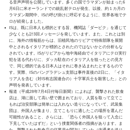
る音声声明を公開しています。多くの国でラマダンが始まった6
月6日に米オーランドでの銃乱射テロが発生、以後、約１カ月の
ラマダン期間中、ISの呼び掛けに呼応するように、世界各地でテ
ロが続発しました。
ISは、既に日本人も標的とする旨、機関誌「ダービク」を通じて
少なくとも計3回メッセージを発しています。また、これとは別
に、海外の情報筋からは、旧植民地のリビアで特殊部隊を展開
中とされるイタリアが標的とされたのではないかとの分析もな
されています。ISがリビアから地中海経由でイタリアにテロ実行
犯を送る代わりに、ダッカ駐在のイタリア人を狙ったとの見方
で、同じ標的である日本人はそれに巻き込まれたとするもので
す。実際、ISのバングラデシュ支部は事件直後の2日に、「イタ
リア人を含む（対IS有志国連合の）十字軍兵士を殺害した」との
声明を発表しています。
報道（平成28年7月4日付毎日新聞）によれば、襲撃された飲食
店は、湖に面して高い壁で囲まれており、人質を取って立てこ
もれば治安部隊は簡単には入れない造りになっていて、武装集
団は、外国人が集まり、立てこもりに適したこの場所を選んだ
可能性があること、さらには、「恐らく外国人を狙って入念に
下見していたはずだ」という捜査関係者の指摘があります。ま
た、襲撃された飲食店の従業員が関与していた（内通者を送り