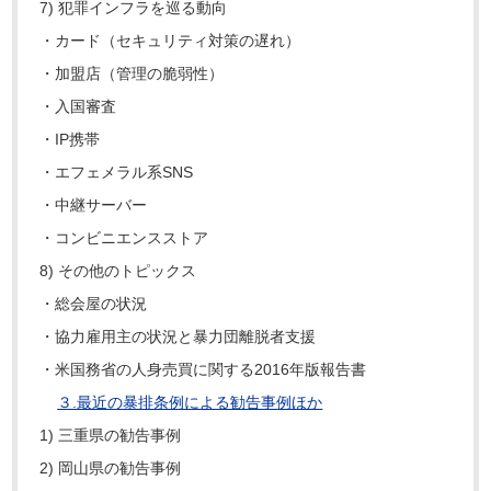
7) 犯罪インフラを巡る動向
・カード（セキュリティ対策の遅れ）
・加盟店（管理の脆弱性）
・入国審査
・IP携帯
・エフェメラル系SNS
・中継サーバー
・コンビニエンスストア
8) その他のトピックス
・総会屋の状況
・協力雇用主の状況と暴力団離脱者支援
・米国務省の人身売買に関する2016年版報告書
３.
最近の暴排条例による勧告事例ほか
1) 三重県の勧告事例
2) 岡山県の勧告事例