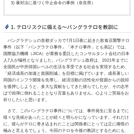
3) 暴対法に基づく中止命令の事例（奈良県）
1. テロリスクに備える～バングラテロを教訓に
バングラデシュの首都ダッカで7月1日夜に起きた飲食店襲撃テロ
事件（以下「バングラテロ事件」「本テロ事件」とも表記）では、
国際協力機構（JICA）が業務を委託したコンサルタント会社の日本
人7人が犠牲となりました。バングラデシュ政府は、2021年までに
全国民が中所得国レベルの生活を享受できる社会を実現するため、
「経済成長の加速と貧困削減」を目標に掲げています。成長著しい
同国のインフラ開発を先導し、経済活動の活性化や貧困からの脱却
を後押ししようと、多大な貢献をしてきた彼らでしたが、その志半
ばで凶弾に倒れることとなり言葉もありません。心よりご冥福をお
祈りしたいと思います。
さて、このバングラテロ事件については、事件発生に至るまでに
様々な兆候があったことが続々と明らかになっています。それだけ
に、彼らがテロに巻き込まれたことは関係者にとっては正に痛恨の
極みと言えるでしょう。今回のテロを今後の教訓とするためにも、