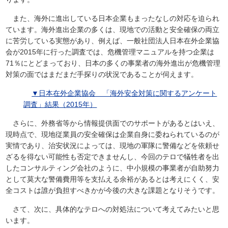
また、海外に進出している日本企業もまったなしの対応を迫られ
ています。海外進出企業の多くは、現地での活動と安全確保の両立
に苦労している実態があり、例えば、一般社団法人日本在外企業協
会が2015年に行った調査では、危機管理マニュアルを持つ企業は
71％にとどまっており、日本の多くの事業者の海外進出が危機管理
対策の面ではまだまだ手探りの状況であることが伺えます。
▼
日本在外企業協会 「海外安全対策に関するアンケート
調査」結果（2015年）
さらに、外務省等から情報提供面でのサポートがあるとはいえ、
現時点で、現地従業員の安全確保は企業自身に委ねられているのが
実情であり、治安状況によっては、現地の軍隊に警備などを依頼せ
ざるを得ない可能性も否定できませんし、今回のテロで犠牲者を出
したコンサルティング会社のように、中小規模の事業者が自助努力
として莫大な警備費用等を支払える余裕があるとは考えにくく、安
全コストは誰が負担すべきかが今後の大きな課題となりそうです。
さて、次に、具体的なテロへの対処法について考えてみたいと思
います。