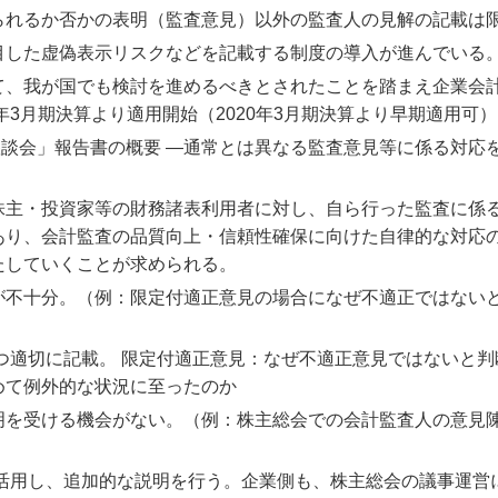
られるか否かの表明（監査意見）以外の監査人の見解の記載は
目した虚偽表示リスクなどを記載する制度の導入が進んでいる
て、我が国でも検討を進めるべきとされたことを踏まえ企業会
年3月期決算より適用開始（2020年3月期決算より早期適用可
談会」報告書の概要 ―通常とは異なる監査意見等に係る対応
株主・投資家等の財務諸表利用者に対し、自ら行った監査に係
あり、会計監査の品質向上・信頼性確保に向けた自律的な対応
たしていくことが求められる。
が不十分。（例：限定付適正意見の場合になぜ不適正ではない
つ適切に記載。 限定付適正意見：なぜ不適正意見ではないと判
めて例外的な状況に至ったのか
明を受ける機会がない。（例：株主総会での会計監査人の意見
を活用し、追加的な説明を行う。企業側も、株主総会の議事運営