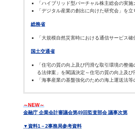
「ハイブリッド型バーチャル株主総会の実施
「デジタル産業の創出に向けた研究会」を立
総務省
「大規模自然災害時における通信サービス確
国土交通省
「住宅の質の向上及び円滑な取引環境の整備
る法律案」を閣議決定～住宅の質の向上及び
「海事産業の基盤強化のための海上運送法等
～NEW～
金融庁 企業会計審議会第49回監査部会 議事次第
▼資料1－2事務局参考資料