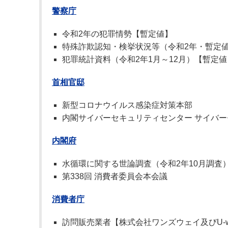
警察庁
令和2年の犯罪情勢【暫定値】
特殊詐欺認知・検挙状況等（令和2年・暫定
犯罪統計資料（令和2年1月～12月）【暫定値
首相官邸
新型コロナウイルス感染症対策本部
内閣サイバーセキュリティセンター サイバ
内閣府
水循環に関する世論調査（令和2年10月調査
第338回 消費者委員会本会議
消費者庁
訪問販売業者【株式会社ワンズウェイ及びU-