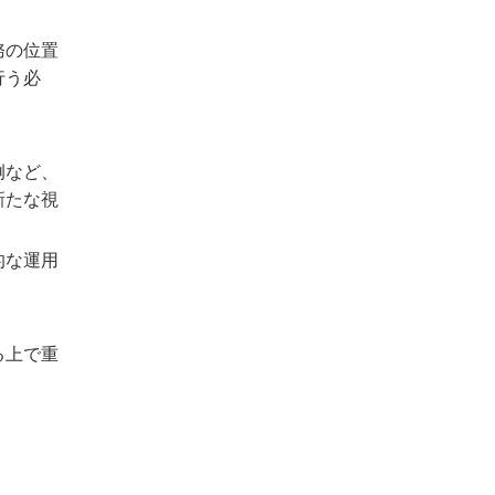
務の位置
行う必
例など、
新たな視
的な運用
る上で重
。