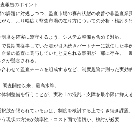
調査報告のポイント
面の課題に対処しつつ、監査市場の寡占状態の改善や非監査業
ながら、より幅広く監査市場の在り方についての分析・検討を
ン制度を確実に遵守するよう、システム整備も含めて対応。
）で長期間従事していた者が引き続きパートナーに就任した事
一企業の監査に関与していたと見られる事例が一部に存在。「
スクが懸念される。
み合わせて監査チームを組成するなど、制度趣旨に則った実効
り、調査開始以来、最高水準。
の体制整備を行うことが、実務上の混乱・支障を最小限に抑え
選択肢が限られている点は、制度を検討する上で引き続き課題
いう現状の方法が効率性・コスト面で適切か、検討が必要