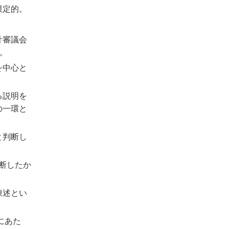
限定的。
。
計審議会
）。
を中心と
る説明を
の一環と
と判断し
断したか
陳述とい
にあた