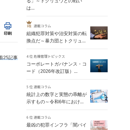
る」～トクリュウとの戦い
は...
連載コラム
印刷
組織犯罪対策や治安対策の転
換点だ～暴力団とトクリュ...
4 位 危機管理トピックス
着25記事
コーポレートガバナンス・コ
ード（2026年改訂版）...
5 位 連載コラム
統計上の数字と実態の乖離が
示すもの～令和6年におけ...
6 位 連載コラム
最凶の犯罪インフラ「闇バイ