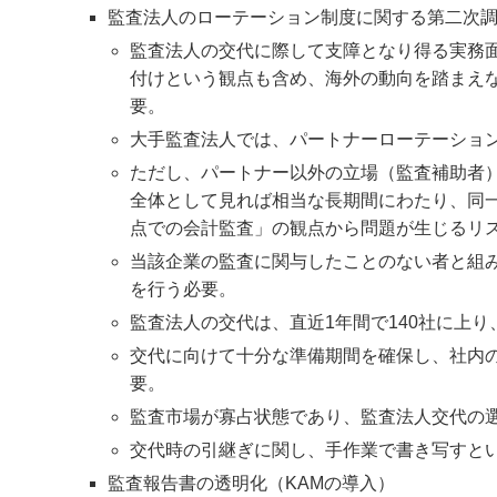
監査法人のローテーション制度に関する第二次
監査法人の交代に際して支障となり得る実務
付けという観点も含め、海外の動向を踏まえ
要。
大手監査法人では、パートナーローテーショ
ただし、パートナー以外の立場（監査補助者
全体として見れば相当な長期間にわたり、同
点での会計監査」の観点から問題が生じるリ
当該企業の監査に関与したことのない者と組
を行う必要。
監査法人の交代は、直近1年間で140社に上
交代に向けて十分な準備期間を確保し、社内
要。
監査市場が寡占状態であり、監査法人交代の
交代時の引継ぎに関し、手作業で書き写すと
監査報告書の透明化（KAMの導入）