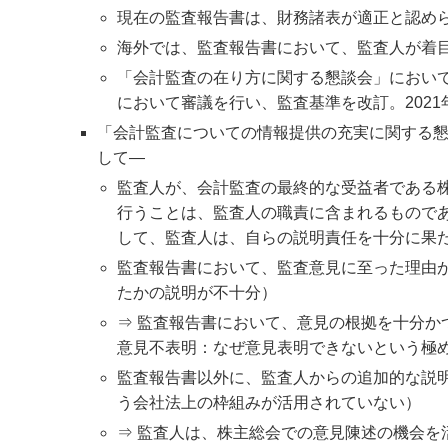
現在の監査報告書は、財務諸表が適正と認め
海外では、監査報告書において、監査人が着
「会計監査の在り方に関する懇談会」におい
において審議を行い、監査基準を改訂。2021
「会計監査についての情報提供の充実に関する懇
して―
監査人が、会計監査の最終的な受益者である
行うことは、監査人の職責に含まれるもので
して、監査人は、自らの説明責任を十分に果
監査報告書において、監査意見に至った理由
たかの説明が不十分）
⇒ 監査報告書において、意見の根拠を十分か
意見不表明：なぜ意見表明できないという極
監査報告書以外に、監査人からの追加的な説
う会社法上の枠組みが活用されていない）
⇒ 監査人は、株主総会での意見陳述の機会