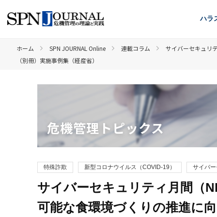
ハラ
ホーム
SPN JOURNAL Online
連載コラム
サイバーセキュリテ
（別冊）実施事例集（経産省）
危機管理トピックス
特殊詐欺
新型コロナウイルス（COVID-19）
サイバー
サイバーセキュリティ月間（N
可能な食環境づくりの推進に向