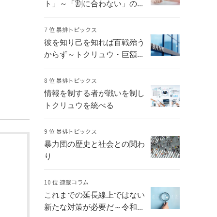
ト」～「割に合わない」の...
7 位 暴排トピックス
彼を知り己を知れば百戦殆う
からず～トクリュウ・巨額...
8 位 暴排トピックス
情報を制する者が戦いを制し
トクリュウを統べる
9 位 暴排トピックス
暴力団の歴史と社会との関わ
り
10 位 連載コラム
これまでの延長線上ではない
新たな対策が必要だ～令和...