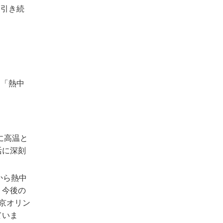
、引き続
、「熱中
に高温と
活に深刻
から熱中
、今後の
京オリン
ていま