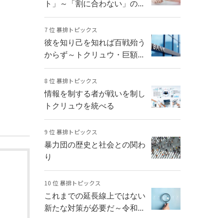
ト」～「割に合わない」の...
7 位 暴排トピックス
彼を知り己を知れば百戦殆う
からず～トクリュウ・巨額...
8 位 暴排トピックス
情報を制する者が戦いを制し
トクリュウを統べる
9 位 暴排トピックス
暴力団の歴史と社会との関わ
り
10 位 暴排トピックス
これまでの延長線上ではない
新たな対策が必要だ～令和...