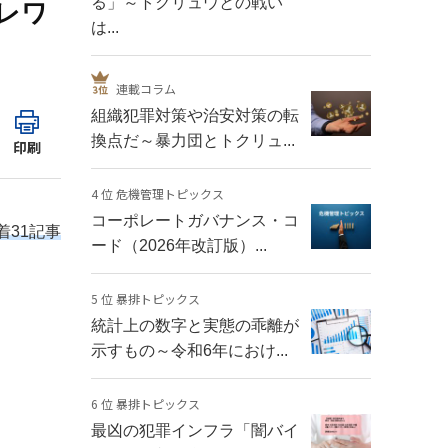
る」～トクリュウとの戦い
レワ
は...
連載コラム
組織犯罪対策や治安対策の転
換点だ～暴力団とトクリュ...
印刷
4 位 危機管理トピックス
コーポレートガバナンス・コ
着31記事
ード（2026年改訂版）...
5 位 暴排トピックス
統計上の数字と実態の乖離が
示すもの～令和6年におけ...
6 位 暴排トピックス
最凶の犯罪インフラ「闇バイ