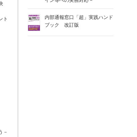
イン等への実務対応－
決
内部通報窓口「超」実践ハンド
ント
ブック 改訂版
う－