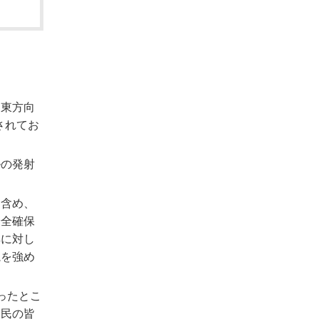
を東方向
されてお
ルの発射
も含め、
安全確保
鮮に対し
視を強め
ったとこ
国民の皆