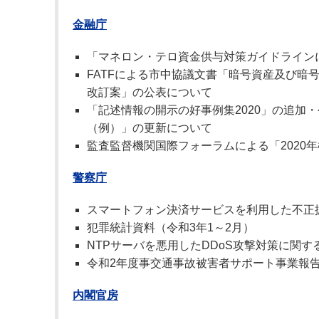
金融庁
「マネロン・テロ資金供与対策ガイドライン
FATFによる市中協議文書「暗号資産及び暗
改訂案」の公表について
「記述情報の開示の好事例集2020」の追加
（例）」の更新について
監査監督機関国際フォーラムによる「2020
警察庁
スマートフォン決済サービスを利用した不正
犯罪統計資料（令和3年1～2月）
NTPサーバを悪用したDDoS攻撃対策に関
令和2年度事交通事故被害者サポート事業報
内閣官房