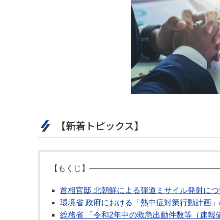
【新着トピックス】
【もくじ】――――――――――――――――
首相官邸 北朝鮮による弾道ミサイル発射につ
環境省 政府における「熱中症対策行動計画
総務省 「令和2年中の救急出動件数等（速報