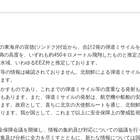
鮮の東海岸の宣徳(ソンドク)付近から、合計2発の弾道ミサイル
満の高度を、いずれも約450キロメートル飛翔したものと推定
水域、いわゆるEEZ外と推定しております。
報等の情報は確認されておりません。北朝鮮による弾道ミサイ
ります。
脅かすものであり、これまでの弾道ミサイル等の度重なる発射
でもあります。また、弾道ミサイルの発射は、航空機や船舶の
ります。政府として、直ちに北京の大使館ルートを通じ、北朝
あります。我が国として、これまで以上に安全保障上の警戒監
全保障会議を開催し、情報の集約及び対応についての協議を行
収集及び分析に全力を尽くすとともに、新たな情報については