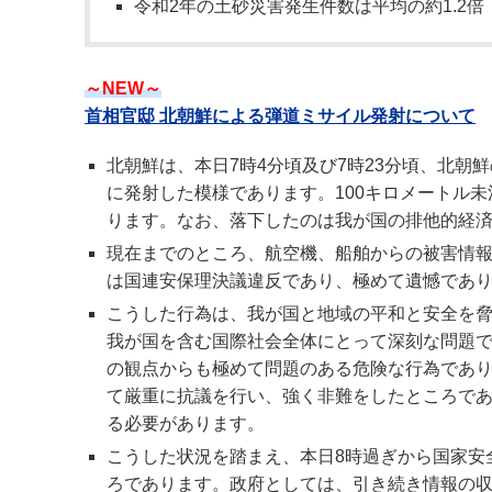
令和2年の土砂災害発生件数は平均の約1.2倍
～NEW～
首相官邸 北朝鮮による弾道ミサイル発射について
北朝鮮は、本日7時4分頃及び7時23分頃、北朝
に発射した模様であります。100キロメートル未
ります。なお、落下したのは我が国の排他的経済
現在までのところ、航空機、船舶からの被害情
は国連安保理決議違反であり、極めて遺憾であ
こうした行為は、我が国と地域の平和と安全を
我が国を含む国際社会全体にとって深刻な問題
の観点からも極めて問題のある危険な行為であ
て厳重に抗議を行い、強く非難をしたところで
る必要があります。
こうした状況を踏まえ、本日8時過ぎから国家安
ろであります。政府としては、引き続き情報の