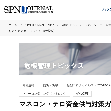
ハラ
ホーム
SPN JOURNAL Online
連載コラム
マネロン・テロ資金
進のためのガイドライン（厚労省）
危機管理トピックス
内部通報
防災・災害
新型コロナウイルス（COVID-1
マネーロンダリング（マネロン）
AML/CFT
マネロン・テロ資金供与対策ガ