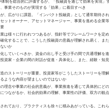
みや体制を総合的に評価するが、「投融資を通じて効果を実現」
く、事業そのものが実現する「効果」に着目すべき
るが、広がりに課題。「インパクト投融資」として通常期待さ
アセットオーナー、アセットマネージャー、事業を進める企業
重要
事業は様々に行われつつあるが、指針等でフレームワークを定
明確化することで、こうした投融資の意義が理解され易く、ま
はないか
確化していくべきか、資金の出し手と受け手の間で共通理解を
の投資家・企業の間の対話が促進・具体化し、また、経験・知
創造のストーリーが重要。投資家等がこうしたストーリーを理
来るような内容が望ましいのではないか
営の理念や事業の社会的意義が、事業推進を通じて具体的にど
長につながるか、社会的効果の理解、事業性の評価、双方の観
定されており、プラクティスも徐々に積みあがっている。これ