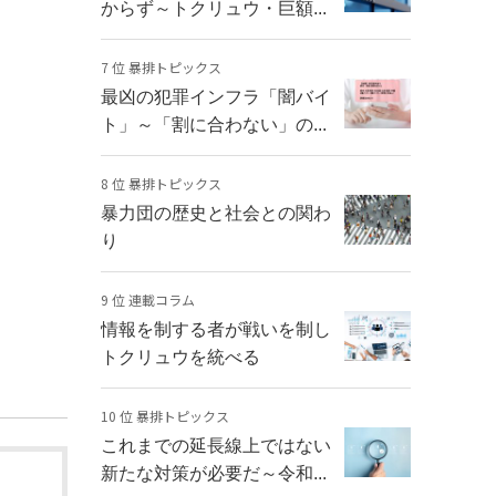
からず～トクリュウ・巨額...
7 位 暴排トピックス
最凶の犯罪インフラ「闇バイ
ト」～「割に合わない」の...
8 位 暴排トピックス
暴力団の歴史と社会との関わ
り
9 位 連載コラム
情報を制する者が戦いを制し
トクリュウを統べる
10 位 暴排トピックス
これまでの延長線上ではない
新たな対策が必要だ～令和...