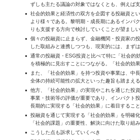
ずしも主たる議論の対象ではなくとも、例えば
社会的効果と経済性の双方を企図する投融資と
より様々である。黎明期・成長期にあるインパ
りも支援する方向で検討していくことが望まし
個々の投融資に止まらず、金融機関・投資家の
した取組みと連携しつつも、現実的には、まず
通常の投融資・ESG投資と比べて特に「社会的
を積極的に見出すことにつながる。「社会的効
また、「社会的効果」を持つ投資や事業は、中
全体の持続可能性の拡大といった趣旨も踏まえ
他方、「社会的効果」の実現やこれを通じた投
事業・技術等の評価が重要であり、インパクト
長期的に実現する「社会的効果」に着目するこ
投融資を通じて実現する「社会的効果」を明確
「社会的課題」の重要性、解決に向けた取り組
こうした点も訴求していくべき