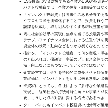
ESG投資は投資対象である企業のESGの取組
パクト投融資では、企業の体制・組織等ではな
「インパクト投融資」は将来性のある分野であ
やプロセス等を明確化することで、投資を行う
認識を醸成し、取り組みやすくする環境整備が
既に社会的効果の実現に焦点を当てる投融資や
テナブルファイナンス全体における位置づけを
資全体の状況・動向などもつかみ易くなるので
指針を、「インパクト投融資」で何を実現・明
のと出来れば、投融資・事業のプロセス全体で
積・向上などにもつながっていくのではないか
企業経営では、会社を持続的に成長させる価値
業評価に「インパクト」を活用出来る素地と出
投資家にとっても、各社によって多様な企業経
実現し、経済社会の持続可能性向上や事業の成
要。こうした点の対話に資する構成であるべき
グローバルにもインパクト投融資の指針等が策