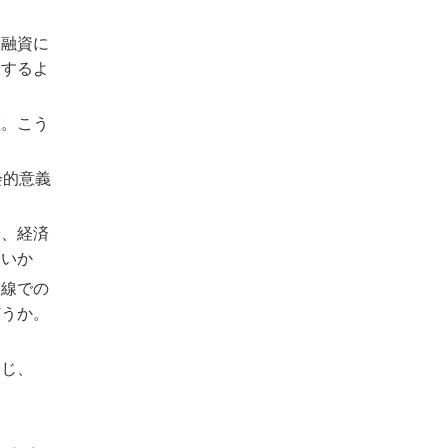
投融資に
限するよ
在。こう
会的意義
や、経済
ないか
目線での
どうか。
通じ、