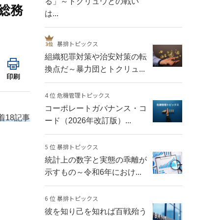
る」～トクリュウとの戦い
総務
は...
暴排トピックス
組織犯罪対策や治安対策の転
換点だ～暴力団とトクリュ...
印刷
4 位 危機管理トピックス
コーポレートガバナンス・コ
着18記事
ード（2026年改訂版）...
5 位 暴排トピックス
統計上の数字と実態の乖離が
示すもの～令和6年におけ...
6 位 暴排トピックス
彼を知り己を知れば百戦殆う