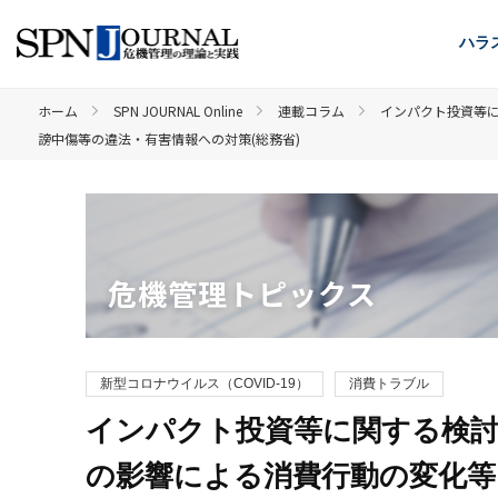
ハラ
ホーム
SPN JOURNAL Online
連載コラム
インパクト投資等に
謗中傷等の違法・有害情報への対策(総務省)
危機管理トピックス
新型コロナウイルス（COVID-19）
消費トラブル
インパクト投資等に関する検討
の影響による消費行動の変化等