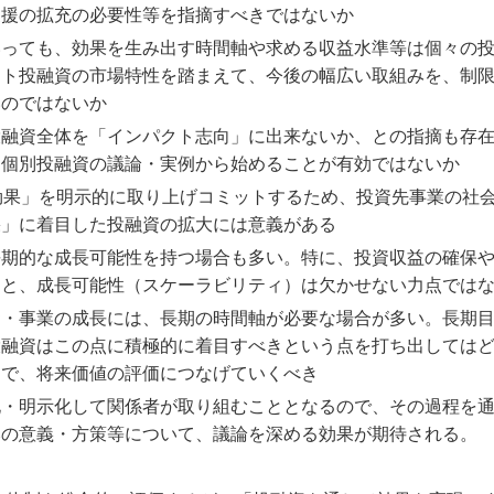
支援の拡充の必要性等を指摘すべきではないか
いっても、効果を生み出す時間軸や求める収益水準等は個々の
クト投融資の市場特性を踏まえて、今後の幅広い取組みを、制
いのではないか
投融資全体を「インパクト志向」に出来ないか、との指摘も存
は個別投融資の議論・実例から始めることが有効ではないか
効果」を明示的に取り上げコミットするため、投資先事業の社
果」に着目した投融資の拡大には意義がある
長期的な成長可能性を持つ場合も多い。特に、投資収益の確保
ると、成長可能性（スケーラビリティ）は欠かせない力点では
資・事業の成長には、長期の時間軸が必要な場合が多い。長期
投融資はこの点に積極的に着目すべきという点を打ち出しては
とで、将来価値の評価につなげていくべき
化・明示化して関係者が取り組むこととなるので、その過程を
みの意義・方策等について、議論を深める効果が期待される。