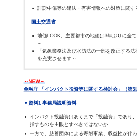
誹謗中傷等の違法・有害情報への対策に関す
国土交通省
地価LOOK、主要都市の地価は3年ぶりに全
～
「気象業務法及び水防法の一部を改正する法
を充実させます～
～NEW～
金融庁 「インパクト投資等に関する検討会」（第5
▼資料1 事務局説明資料
インパクト投融資はあくまで「投融資」であり
指すものを主眼とすべきではないか
一方で、慈善団体による寄附事業、収益性が伴