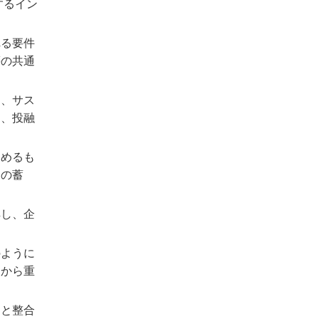
するイン
れる要件
等の共通
め、サス
た、投融
進めるも
見の蓄
解し、企
のように
点から重
らと整合