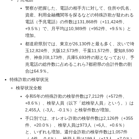
警察が把握した、電話の相手方に対して、住所や氏名、
資産、利用金融機関等を探るなどの特殊詐欺が疑われる
電話（予兆電話）の件数は131,868件（+11,424件、
+9.5％）で、月平均は10,989件（+952件、+9.5％）と
増加。
都道府県別では、東京が26,130件と最も多く、次いで埼
玉12,824件、大阪12,573件、千葉11,572件、愛知8,590
件、神奈川8,173件、兵庫5,693件の順となっており、予
兆電話の総件数に占めるこれら7都府県の合計件数の割
合は64.9％。
特殊詐欺の検挙状況
検挙状況全般
令和5年の特殊詐欺の検挙件数は7,212件（+572件、
+8.6％）、検挙人員（以下「総検挙人員」という。）は
2,455人（-3人、-0.1％）と検挙件数が増加。
手口別では、オレオレ詐欺の検挙件数は2,126件（+355
件、+20.0％）、検挙人員は973人（+6人、+0.6％）
と、いずれも増加。還付金詐欺の検挙件数は1,057件
（-4件、-0.4％）、検挙人員は199人（+13人、+7.0％）