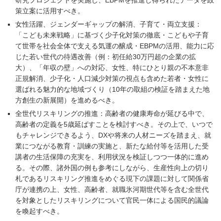
研究プロジェクトを実施し、EBPMを推進し得られたデータを政
策立案に活用すべき。
女性活躍、ジェンダーギャップの解消、子育て・両立支援：
「こども未来戦略」に基づく少子化対策の徹底・こどもや子育
て世帯を社会全体で支える気運の醸成・EBPMの活用、能力に応
じた若い世代の待遇改善（例：初任給30万円超の企業の拡
大）、「年収の壁」への対応、女性、特にひとり親の不本意非
正規解消、少子化・人口減少対策の視点も含めた若者・女性に
選ばれる魅力的な地域づくり（10年の取組の検証を踏まえた地
方創生の新展開）を進めるべき。
全世代リスキリングの推進：高齢者の健康寿命が延びる中で、
高齢者の定義を5歳延ばすことを検討すべき。その上で、いつで
もチャレンジできるよう、DXや将来の人材ニーズを踏まえ、就
業につながる教育・訓練の実施と、新たな給付等を活用した受
講者の生活保障の充実を、利用状況を検証しつつ一体的に進め
る。その際、諸外国の例も参考にしながら、生産性向上の切り
札であるリスキリング推進をめぐる現下の課題に対して関係省
庁が連携の上、女性、高齢者、就職氷河期世代等を含む全世代
を対象としたリスキリングについて官民一体による国民的議論
を喚起すべき。