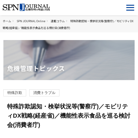
ホーム
SPN JOURNAL Online
連載コラム
特殊詐欺認知・検挙状況等(警察庁)／モビリティDX
戦略(経産省)／機能性表示食品を巡る検討会(消費者庁)
危機管理トピックス
特殊詐欺
消費トラブル
特殊詐欺認知・検挙状況等(警察庁)／モビリテ
ィDX戦略(経産省)／機能性表示食品を巡る検討
会(消費者庁)