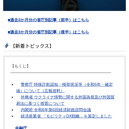
■過去3か月分の省庁別記事（前半）はこちら
■過去3か月分の省庁別記事（後半）はこちら
【新着トピックス】
【もくじ】
―――――――――――――――――――――――――
警察庁 特殊詐欺認知・検挙状況等（令和5年・確定
値）について（広報資料）
外務省 ウクライナ情勢に関する外国為替及び外国貿
易法に基づく措置について
内閣府 令和6年第6回経済財政諮問会議
経済産業省 「モビリティDX戦略」を策定しました
金融庁