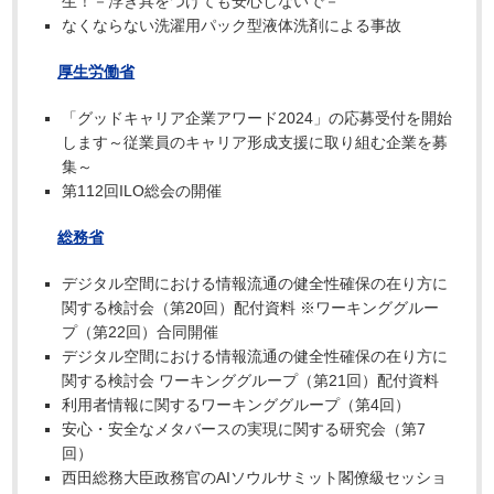
生！－浮き具をつけても安心しないで－
なくならない洗濯用パック型液体洗剤による事故
厚生労働省
「グッドキャリア企業アワード2024」の応募受付を開始
します～従業員のキャリア形成支援に取り組む企業を募
集～
第112回ILO総会の開催
総務省
デジタル空間における情報流通の健全性確保の在り方に
関する検討会（第20回）配付資料 ※ワーキンググルー
プ（第22回）合同開催
デジタル空間における情報流通の健全性確保の在り方に
関する検討会 ワーキンググループ（第21回）配付資料
利用者情報に関するワーキンググループ（第4回）
安心・安全なメタバースの実現に関する研究会（第7
回）
西田総務大臣政務官のAIソウルサミット閣僚級セッショ