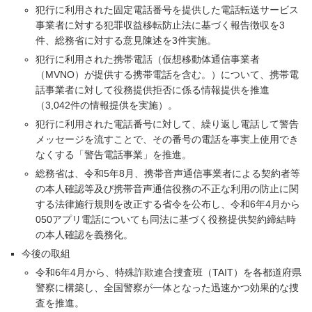
犯行に利用された固定電話番号を提供した電話転送サービス
事業者に対する犯罪収益移転防止法に基づく報告徴収を3
件、総務省に対する意見陳述を3件実施。
犯行に利用された携帯電話（仮想移動体通信事業者
（MVNO）が提供する携帯電話を含む。）について、携帯電
話事業者に対して役務提供拒否に係る情報提供を推進
（3,042件の情報提供を実施）。
犯行に利用された電話番号に対して、繰り返し電話して警告
メッセージを流すことで、その番号の電話を事実上使用でき
なくする「警告電話事業」を推進。
総務省は、令和5年8月、携帯音声通信事業者による契約者等
の本人確認等及び携帯音声通信役務の不正な利用の防止に関
する法律施行規則を改正する省令を公布し、令和6年4月から
050アプリ電話についても同法に基づく役務提供契約締結時
の本人確認を義務化。
今後の取組
令和6年4月から、特殊詐欺連合捜査班（TAIT）を各都道府県
警察に構築し、全国警察が一体となった迅速かつ効果的な捜
査を推進。