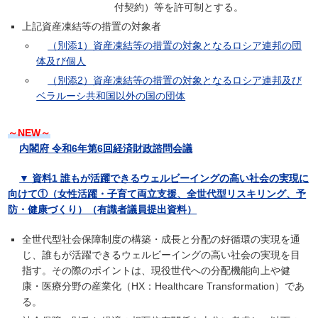
付契約）等を許可制とする。
上記資産凍結等の措置の対象者
（別添1）資産凍結等の措置の対象となるロシア連邦の団
体及び個人
（別添2）資産凍結等の措置の対象となるロシア連邦及び
ベラルーシ共和国以外の国の団体
～NEW～
内閣府 令和6年第6回経済財政諮問会議
▼ 資料1 誰もが活躍できるウェルビーイングの高い社会の実現に
向けて①（女性活躍・子育て両立支援、全世代型リスキリング、予
防・健康づくり）（有識者議員提出資料）
全世代型社会保障制度の構築・成長と分配の好循環の実現を通
じ、誰もが活躍できるウェルビーイングの高い社会の実現を目
指す。その際のポイントは、現役世代への分配機能向上や健
康・医療分野の産業化（HX：Healthcare Transformation）であ
る。