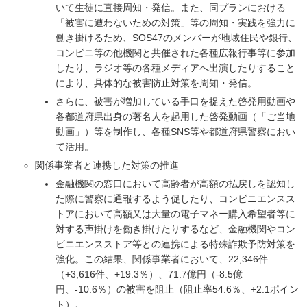
いて生徒に直接周知・発信。また、同プランにおける
「被害に遭わないための対策」等の周知・実践を強力に
働き掛けるため、SOS47のメンバーが地域住民や銀行、
コンビニ等の他機関と共催された各種広報行事等に参加
したり、ラジオ等の各種メディアへ出演したりすること
により、具体的な被害防止対策を周知・発信。
さらに、被害が増加している手口を捉えた啓発用動画や
各都道府県出身の著名人を起用した啓発動画（「ご当地
動画」）等を制作し、各種SNS等や都道府県警察におい
て活用。
関係事業者と連携した対策の推進
金融機関の窓口において高齢者が高額の払戻しを認知し
た際に警察に通報するよう促したり、コンビニエンスス
トアにおいて高額又は大量の電子マネー購入希望者等に
対する声掛けを働き掛けたりするなど、金融機関やコン
ビニエンスストア等との連携による特殊詐欺予防対策を
強化。この結果、関係事業者において、22,346件
（+3,616件、+19.3％）、71.7億円（-8.5億
円、-10.6％）の被害を阻止（阻止率54.6％、+2.1ポイン
ト）。