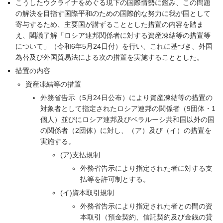
こうしたウクライナをめぐる現下の国際情勢に鑑み、この問題
の解決を目指す国際平和のための国際的な努力に我が国として
寄与するため、主要国が講ずることとした措置の内容を踏ま
え、閣議了解「ロシア連邦関係者に対する資産凍結等の措置等
について」（令和6年5月24日付）を行い、これに基づき、外国
為替及び外国貿易法による次の措置を実施することとした。
措置の内容
資産凍結等の措置
外務省告示（5月24日公布）により資産凍結等の措置の
対象者として指定されたロシア連邦の関係者（9団体・1
個人）並びにロシア連邦及びベラルーシ共和国以外の国
の関係者（2団体）に対し、（ア）及び（イ）の措置を
実施する。
(ア)支払規制
外務省告示により指定された者に対する支
払等を許可制とする。
(イ)資本取引規制
外務省告示により指定された者との間の資
本取引（預金契約、信託契約及び金銭の貸