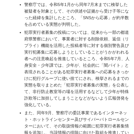
警察庁では、令和5年1月から同年7月末までに検挙した
被疑者を対象として、その供述や証拠から受け子等にな
った経緯を集計したところ、「SNSから応募」が約半数
を占めている実態が判明した。
犯罪実行者募集の投稿については、従来から一部の都道
府県警察において、事業者に対する削除依頼、返信（リ
プライ）機能を活用した投稿者等に対する個別警告及び
実行犯募集に応募しようとしていることがうかがわれる
者への注意喚起を推進しているところ、令和5年7月、人
身安全・少年課では、少年が、社会的に「闇バイト」と
表現されることがある犯罪実行者募集への応募をきっか
けに犯行グループに使い捨てにされ、検挙されるまでの
実態を取りまとめた「犯罪実行者募集の実態」を公表し
て、非行防止教室等の場を活用するなどして少年が特殊
詐欺等に加担してしまうことなどがないよう広報啓発を
強化している。
また、同年9月、警察庁の委託事業であるインターネッ
ト・ホットラインセンター及びサイバーパトロールセン
ターにおいて、その取扱情報の範囲に犯罪実行者募集情
報を追加し、当該情報の排除に向けた取組を推進してい