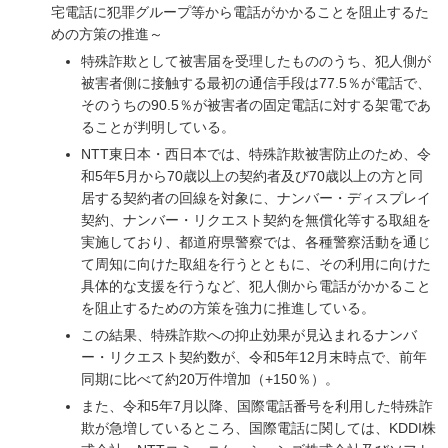
宅電話に犯罪グループ等から電話がかかることを阻止するた
めの方策の推進～
特殊詐欺として被害届を受理したもののうち、犯人側が
被害者側に接触する最初の通信手段は77.5％が電話で、
そのうちの90.5％が被害者の固定電話に対する架電であ
ることが判明している。
NTT東日本・西日本では、特殊詐欺被害防止のため、令
和5年5月から70歳以上の契約者及び70歳以上の方と同
居する契約者の回線を対象に、ナンバー・ディスプレイ
契約、ナンバー・リクエスト契約を無償化等する取組を
実施しており、都道府県警察では、各種警察活動を通じ
て周知に向けた取組を行うとともに、その利用に向けた
具体的な支援を行うなど、犯人側から電話がかかること
を阻止するための方策を強力に推進している。
この結果、特殊詐欺への抑止効果が見込まれるナンバ
ー・リクエスト契約数が、令和5年12月末時点で、前年
同期に比べて約20万件増加（+150％）。
また、令和5年7月以降、国際電話番号を利用した特殊詐
欺が急増しているところ、国際電話に関しては、KDDI株