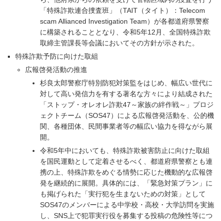
「特殊詐欺連合捜査班」（TAIT（タイト）：Telecom
scam Allianced Investigation Team）が各都道府県警察
に構築されることとなり、令和5年12月、全国特殊詐欺
取締主管課長等会議においてその方針が示された。
特殊詐欺予防に向けた取組
広報啓発活動の推進
杉良太郎警察庁特別防犯対策監をはじめ、幅広い世代に
対して高い発信力を有する著名な方々により結成された
「ストップ・オレオレ詐欺47～家族の絆作戦～」プロジ
ェクトチーム（SOS47）による広報啓発活動を、公的機
関、各種団体、民間事業者等の幅広い協力を得ながら展
開。
令和5年中においても、特殊詐欺被害防止に向けた取組
を国民運動として定着させるべく、都道府県警察とも連
携の上、特殊詐欺をめぐる情勢に応じた機動的な広報啓
発を継続的に展開。具体的には、「緊急対策プラン」に
も掲げられた「実行犯を生まないための対策」として
SOS47のメンバーによる中学校・高校・大学訪問を実施
し、SNS上で犯罪実行役を募集する投稿の危険性等につ