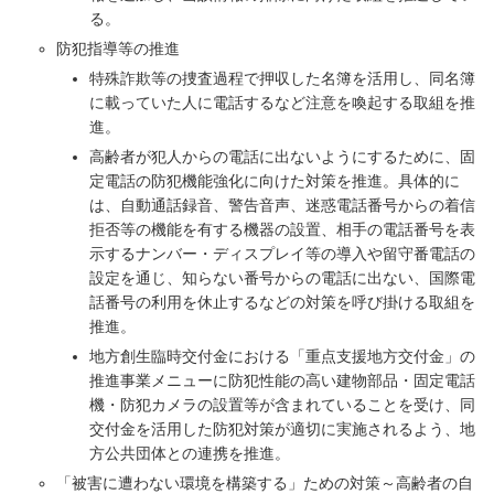
る。
防犯指導等の推進
特殊詐欺等の捜査過程で押収した名簿を活用し、同名簿
に載っていた人に電話するなど注意を喚起する取組を推
進。
高齢者が犯人からの電話に出ないようにするために、固
定電話の防犯機能強化に向けた対策を推進。具体的に
は、自動通話録音、警告音声、迷惑電話番号からの着信
拒否等の機能を有する機器の設置、相手の電話番号を表
示するナンバー・ディスプレイ等の導入や留守番電話の
設定を通じ、知らない番号からの電話に出ない、国際電
話番号の利用を休止するなどの対策を呼び掛ける取組を
推進。
地方創生臨時交付金における「重点支援地方交付金」の
推進事業メニューに防犯性能の高い建物部品・固定電話
機・防犯カメラの設置等が含まれていることを受け、同
交付金を活用した防犯対策が適切に実施されるよう、地
方公共団体との連携を推進。
「被害に遭わない環境を構築する」ための対策～高齢者の自