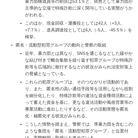
暴力団構成員等の割合は53.1％と、依然として暴力団が
主導的な立場で特殊詐欺に深く関与している実態がうか
がわれる。
このほか、現金回収・運搬役としては42人（+3人、
+7.7％）、道具調達役としては6人（-5人、-45.5％）を
検挙。
匿名・流動型犯罪グループの動向と警察の取組
近年、暴力団とは異なり、SNSを通じるなどした緩やか
な結び付きで離合集散を繰り返す犯罪グループが特殊詐
欺等を広域的に敢行するなどの状況がみられ治安対策上
の脅威となっている。
これらの犯罪グループは、そのつながりが流動的であ
り、また、匿名性の高い通信手段等を活用しながら役割
を細分化したり、特殊詐欺等の違法な資金獲得活動によ
って蓄えた資金を基に、更なる違法活動や風俗営業等の
事業活動に進出したりするなど、その活動実態を匿名
化・秘匿化する状況がみられる。
こうした情勢を踏まえ、警察では、準暴力団を含むこの
ような集団を「匿名・流動型犯罪グループ」と位置付
け、実態解明・取締りを進めている。