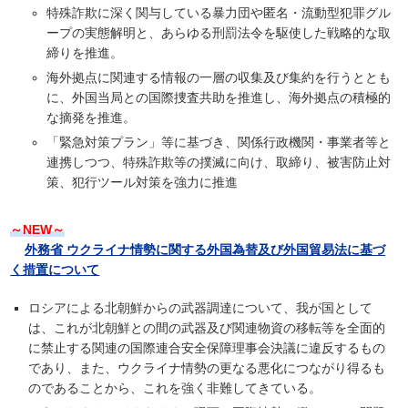
特殊詐欺に深く関与している暴力団や匿名・流動型犯罪グル
ープの実態解明と、あらゆる刑罰法令を駆使した戦略的な取
締りを推進。
海外拠点に関連する情報の一層の収集及び集約を行うととも
に、外国当局との国際捜査共助を推進し、海外拠点の積極的
な摘発を推進。
「緊急対策プラン」等に基づき、関係行政機関・事業者等と
連携しつつ、特殊詐欺等の撲滅に向け、取締り、被害防止対
策、犯行ツール対策を強力に推進
～NEW～
外務省 ウクライナ情勢に関する外国為替及び外国貿易法に基づ
く措置について
ロシアによる北朝鮮からの武器調達について、我が国として
は、これが北朝鮮との間の武器及び関連物資の移転等を全面的
に禁止する関連の国際連合安全保障理事会決議に違反するもの
であり、また、ウクライナ情勢の更なる悪化につながり得るも
のであることから、これを強く非難してきている。