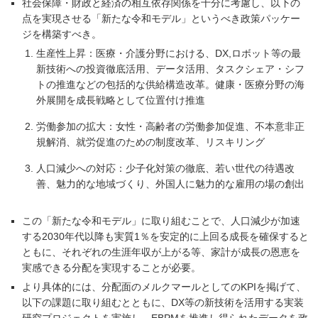
社会保障・財政と経済の相互依存関係を十分に考慮し、以下の
点を実現させる「新たな令和モデル」というべき政策パッケー
ジを構築すべき。
生産性上昇：医療・介護分野における、DX,ロボット等の最
新技術への投資徹底活用、データ活用、タスクシェア・シフ
トの推進などの包括的な供給構造改革。健康・医療分野の海
外展開を成長戦略として位置付け推進
労働参加の拡大：女性・高齢者の労働参加促進、不本意非正
規解消、就労促進のための制度改革、リスキリング
人口減少への対応：少子化対策の徹底、若い世代の待遇改
善、魅力的な地域づくり、外国人に魅力的な雇用の場の創出
この「新たな令和モデル」に取り組むことで、人口減少が加速
する2030年代以降も実質1％を安定的に上回る成長を確保すると
ともに、それぞれの生涯年収が上がる等、家計が成長の恩恵を
実感できる分配を実現することが必要。
より具体的には、分配面のメルクマールとしてのKPIを掲げて、
以下の課題に取り組むとともに、DX等の新技術を活用する実装