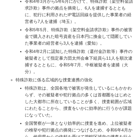
令和4年3月から5年6月にかけて、特殊詐欺（架空料金請
求詐欺）事件の拠点を摘発し、6人を逮捕するととも
に、犯行に利用されたIP電話回線を提供した事業者の経
営者ら7人を逮捕（埼玉）。
令和5年5月、特殊詐欺（架空料金請求詐欺）事件の被害
金で購入された暗号資産を日本円に換金して隠匿してい
た事業者の経営者ら3人を逮捕（愛知）。
令和4年2月に認知した特殊詐欺（還付金詐欺等）事件の
被疑者として指定暴力団太州会傘下組員ら11人を順次逮
捕するとともに、令和5年7月、中枢被疑者を逮捕（大
分）。
特殊詐欺に係る広域的な捜査連携の強化
特殊詐欺は、全国各地で被害が発生しているにもかかわ
らず、その被疑者や犯行拠点の多くは首都圏をはじめと
した大都市に所在していることが多く、捜査範囲が広域
にわたることから、捜査をいかに効率的に行うかが課題
になっていた。
全国警察が一体となり効率的に捜査を進め、上位被疑者
の検挙や犯行拠点の摘発につなげるため、令和6年4月か
ら、他府県からの依頼を受けて管轄区域内の捜査を行う