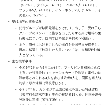
（5.7％）、タイ6人（4.9％）、ペルー5人（4.1％）、
ブラジル5人（4.1％）、インドネシア2人（1.6％）、そ
の他7人（5.7％）。
架け場等の摘発状況
犯行グループが欺罔電話をかけたり、出し子・受け子ら
グループのメンバーに指示を出したりする架け場等の犯
行拠点について、国内では15箇所を摘発(-5箇所）。
また、海外におけるこれらの拠点を外国当局が摘発し、
日本に移送して検挙した人員については、令和5年中69
人となっている。
主な検挙事件
令和5年2月から5月にかけて、フィリピン共和国に拠点
を置いた特殊詐欺（キャッシュカード詐欺盗）事件の首
謀者等とみられる4人を含む被疑者9人を、同国を退去強
制後に順次逮捕（警視庁ほか）。
令和5年4月、カンボジア王国に拠点を置いた特殊詐欺
（架空料金請求詐欺）事件の被疑者19人を、同国を退去
強制後に逮捕（警視庁ほか）。