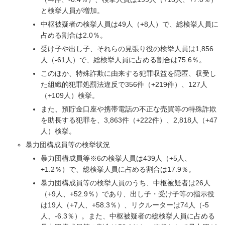
と検挙人員が増加。
中枢被疑者の検挙人員は49人（+8人）で、総検挙人員に
占める割合は2.0％。
受け子や出し子、それらの見張り役の検挙人員は1,856
人（-61人）で、総検挙人員に占める割合は75.6％。
このほか、特殊詐欺に由来する犯罪収益を隠匿、収受し
た組織的犯罪処罰法違反で356件（+219件）、127人
（+109人）検挙。
また、預貯金口座や携帯電話の不正な売買等の特殊詐欺
を助長する犯罪を、3,863件（+222件）、2,818人（+47
人）検挙。
暴力団構成員等の検挙状況
暴力団構成員等※6の検挙人員は439人（+5人、
+1.2％）で、総検挙人員に占める割合は17.9％。
暴力団構成員等の検挙人員のうち、中枢被疑者は26人
（+9人、+52.9％）であり、出し子・受け子等の指示役
は19人（+7人、+58.3％）、リクルーターは74人（-5
人、-6.3％）。また、中枢被疑者の総検挙人員に占める