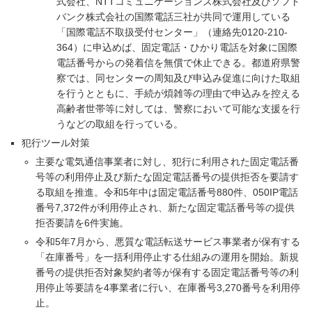
式会社、NTTコミュニケーションズ株式会社及びソフト
バンク株式会社の国際電話三社が共同で運用している
「国際電話不取扱受付センター」（連絡先0120-210-
364）に申込めば、固定電話・ひかり電話を対象に国際
電話番号からの発着信を無償で休止できる。都道府県警
察では、同センターの周知及び申込み促進に向けた取組
を行うとともに、手続が煩雑等の理由で申込みを控える
高齢者世帯等に対しては、警察において可能な支援を行
うなどの取組を行っている。
犯行ツール対策
主要な電気通信事業者に対し、犯行に利用された固定電話番
号等の利用停止及び新たな固定電話番号の提供拒否を要請す
る取組を推進。令和5年中は固定電話番号880件、050IP電話
番号7,372件が利用停止され、新たな固定電話番号等の提供
拒否要請を6件実施。
令和5年7月から、悪質な電話転送サービス事業者が保有する
「在庫番号」を一括利用停止する仕組みの運用を開始。新規
番号の提供拒否対象契約者等が保有する固定電話番号等の利
用停止等要請を4事業者に行い、在庫番号3,270番号を利用停
止。