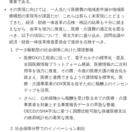
重要である。
その実現に向けては、一人当たり医療費の地域差半減や地域医
療構想の実現等が課題だが、これらは長らく未実現にとどまっ
てきた。経済・財政一体改革の点検・検証の結果も十分に踏ま
えながら、改革を強力に推進し、医療・介護費の適正化を図る
べき。以下の項目について、骨太方針に盛り込み、諮問会議や
経済・財政一体改革推進委員会で進捗を点検すべき。
データ駆動型の社会保障に向けた環境整備
医療DXの工程表に沿って、電子カルテの標準化・普及、
全国医療情報プラットフォーム構築、医療情報の二次利
用等を強力に推進。その際、今後の医療介護の複合化を
踏まえ、医療と連携できるよう介護情報を標準化。医
療・介護事業者のDX実装を促すために報酬上のインセン
ティブを活用。
さらに、公的保険から報酬を受け取る全ての医療・介護
事業者を対象とする事業報告データの早急な整備、
OECDのSHA手法に基づく国際比較可能な保健医療支出
の政府統計化の着実な推進。
社会保障分野でのイノベーション創出