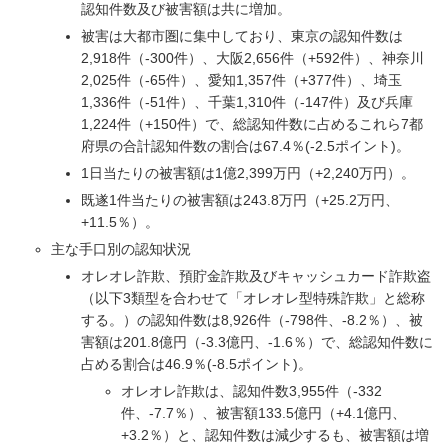
認知件数及び被害額は共に増加。
被害は大都市圏に集中しており、東京の認知件数は
2,918件（-300件）、大阪2,656件（+592件）、神奈川
2,025件（-65件）、愛知1,357件（+377件）、埼玉
1,336件（-51件）、千葉1,310件（-147件）及び兵庫
1,224件（+150件）で、総認知件数に占めるこれら7都
府県の合計認知件数の割合は67.4％(-2.5ポイント)。
1日当たりの被害額は1億2,399万円（+2,240万円）。
既遂1件当たりの被害額は243.8万円（+25.2万円、
+11.5％）。
主な手口別の認知状況
オレオレ詐欺、預貯金詐欺及びキャッシュカード詐欺盗
（以下3類型を合わせて「オレオレ型特殊詐欺」と総称
する。）の認知件数は8,926件（-798件、-8.2％）、被
害額は201.8億円（-3.3億円、-1.6％）で、総認知件数に
占める割合は46.9％(-8.5ポイント)。
オレオレ詐欺は、認知件数3,955件（-332
件、-7.7％）、被害額133.5億円（+4.1億円、
+3.2％）と、認知件数は減少するも、被害額は増