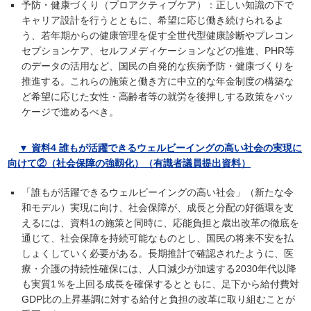
予防・健康づくり（プロアクティブケア）：正しい知識の下で
キャリア設計を行うとともに、希望に応じ働き続けられるよ
う、若年期からの健康管理を促す全世代型健康診断やプレコン
セプションケア、セルフメディケーションなどの推進、PHR等
のデータの活用など、国民の自発的な疾病予防・健康づくりを
推進する。これらの施策と働き方に中立的な年金制度の構築な
ど希望に応じた女性・高齢者等の就労を後押しする政策をパッ
ケージで進めるべき。
▼ 資料4 誰もが活躍できるウェルビーイングの高い社会の実現に
向けて②（社会保障の強靱化）（有識者議員提出資料）
「誰もが活躍できるウェルビーイングの高い社会」（新たな令
和モデル）実現に向け、社会保障が、成長と分配の好循環を支
えるには、資料1の施策と同時に、応能負担と歳出改革の徹底を
通じて、社会保障を持続可能なものとし、国民の将来不安を払
しょくしていく必要がある。長期推計で確認されたように、医
療・介護の持続性確保には、人口減少が加速する2030年代以降
も実質1％を上回る成長を確保するとともに、足下から給付費対
GDP比の上昇基調に対する給付と負担の改革に取り組むことが