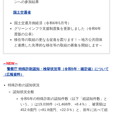
ンへの参加結果
国土交通省
国土交通月例経済（令和6年5月号）
グリーンインフラ支援制度集を更新しました（令和6年
度版の公表）
移住等の取組の更なる促進を図ります！～地方公共団体
と連携した先導的な移住等の取組の募集を開始します～
～NEW～
警察庁 特殊詐欺認知・検挙状況等（令和5年・確定値）について
（広報資料）
特殊詐欺の認知状況
認知状況全般
令和5年の特殊詐欺の認知件数（以下「総認知件数」と
いう。）は19,038件（+1,468件、+8.4％）、被害額は
452.6億円（+81.8億円、+22.0％）と、前年に比べて総