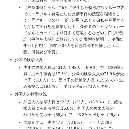
（検挙事例）令和4年5月に発生した特殊詐欺グループ内
でのトラブルを発端とした監禁事件の捜査を端緒とし
て、同グループのリーダーの男（25）がSNSを利用する
などして実行犯を募集した上、高齢者のキャッシュカー
ドを別のカードにすり替えて窃取するなどの手口で特殊
詐欺事件を広域的に敢行していた実態を解明し、令和5
年5月までに、同男ら37人を窃盗罪等で逮捕した（大
阪、滋賀及び奈良）。
少年の検挙状況
少年の検挙人員は431人（-42人、-8.9％）で、総検挙人
員に占める割合は17.6％。少年の検挙人員の71.9％が受
け子（310人）で、受け子の総検挙人員（1,565人）に占
める割合は19.8％と、受け子の5人に1人が少年。
外国人の検挙状況
外国人の検挙人員は122人（-23人、-15.9％）で、総検
挙人員に占める割合は5.0％。外国人の検挙人員の
54.1％が受け子（66人）で、23.8％が出し子（29人）。
国籍別では、中国47人（38.5％）、ベトナム29人
（23.8％）、韓国14人（11.5％）、フィリピン7人