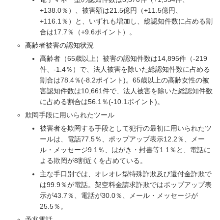
+138.0％）、被害額は21.5億円（+11.5億円、
+116.1％）と、いずれも増加し、総認知件数に占める割
合は17.7％（+9.6ポイント）。
高齢者被害の認知状況
高齢者（65歳以上）被害の認知件数は14,895件（-219
件、-1.4％）で、法人被害を除いた総認知件数に占める
割合は78.4％(-8.2ポイント)。65歳以上の高齢女性の被
害認知件数は10,661件で、法人被害を除いた総認知件数
に占める割合は56.1％(-10.1ポイント)。
欺罔手段に用いられたツール
被害者を欺罔する手段として犯行の最初に用いられたツ
ールは、電話77.5％、ポップアップ表示12.2％、メー
ル・メッセージ9.1％、はがき・封書等1.1％と、電話に
よる欺罔が8割近くを占めている。
主な手口別では、オレオレ型特殊詐欺及び還付金詐欺で
は99.9％が電話。架空料金請求詐欺ではポップアップ表
示が43.7％、電話が30.0％、メール・メッセージが
25.5％。
予兆電話