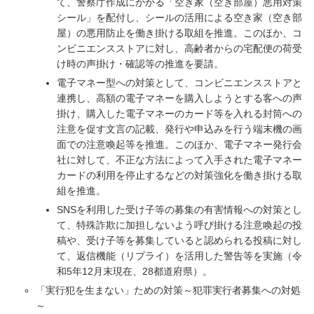
て、警察庁作成にかかる「空き家（空き部屋）悪用対策
シール」を配付し、シールの活用による空き家（空き部
屋）の悪用防止を働き掛ける取組を推進。このほか、コ
ンビニエンスストアに対し、高齢者からの宅配便の荷受
け時の声掛け・確認等の推進を要請。
電子マネー型への対策として、コンビニエンスストアと
連携し、高額の電子マネーを購入しようとする客への声
掛け、購入した電子マネーのカード等を入れる封筒への
注意を促す文言の記載、発行や申込みを行う端末機の画
面での注意喚起等を推進。このほか、電子マネー発行会
社に対して、不正な方法によって入手された電子マネー
カードの利用を停止するなどの対策強化を働き掛ける取
組を推進。
SNSを利用した受け子等の募集の有害情報への対策とし
て、特殊詐欺に加担しないよう呼び掛ける注意喚起の投
稿や、受け子等を募集していると認められる投稿に対し
て、返信機能（リプライ）を活用した警告等を実施（令
和5年12月末現在、28都道府県）。
「実行犯を生まない」ための対策～犯罪実行者募集への対処
～