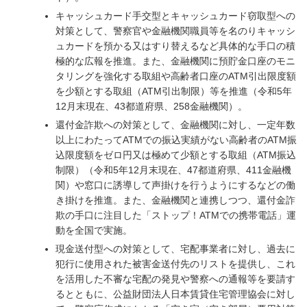
キャッシュカード手交型とキャッシュカード窃取型への
対策として、警察官や金融機関職員等を名のりキャッシ
ュカードを預かる又はすり替えるなど具体的な手口の積
極的な広報を推進。また、金融機関に預貯金口座のモニ
タリングを強化する取組や高齢者口座のATM引出限度額
を少額とする取組（ATM引出制限）等を推進（令和5年
12月末現在、43都道府県、258金融機関）。
還付金詐欺への対策として、金融機関に対し、一定年数
以上にわたってATMでの振込実績がない高齢者のATM振
込限度額をゼロ円又は極めて少額とする取組（ATM振込
制限）（令和5年12月末現在、47都道府県、411金融機
関）や窓口に誘導して声掛けを行うようにするなどの働
き掛けを推進。また、金融機関と連携しつつ、還付金詐
欺の手口に注目した「ストップ！ATMでの携帯電話」運
動を全国で実施。
現金送付型への対策として、宅配事業者に対し、過去に
犯行に使用された被害金送付先のリストを提供し、これ
を活用した不審な宅配の発見や警察への通報等を要請す
るとともに、公益財団法人日本賃貸住宅管理協会に対し