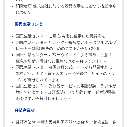
消費者庁 株式会社に対する景品表示法に基づく措置命令
について
国民生活センター
国民生活センター ご用心 災害に便乗した悪質商法
国民生活センター ワンセグが映らないポータブルDVDプ
レーヤー(相談解決のためのテストからNo.203)
国民生活センター パワーウインドによる事故に注意！－
窒息や切断、骨折など重篤なけがを負っています－
国民生活センター 各国政府公式サイトから登録すれば、
無料だった！？－電子入国カード登録代行サイトのトラ
ブルが寄せられています－
国民生活センター 光回線サービスの電話勧誘トラブルが
増えています！－口頭説明だけで契約せず、必ず説明書
面を見てから検討しましょう－
経済産業省
経済産業省 中華人民共和国産並びに台湾、澎湖諸島、金