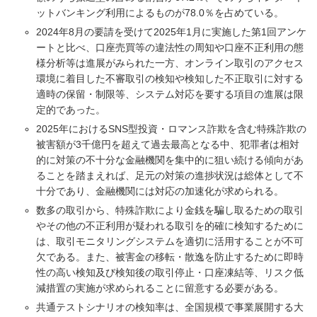
ットバンキング利用によるものが78.0％を占めている。
2024年8月の要請を受けて2025年1月に実施した第1回アンケ
ートと比べ、口座売買等の違法性の周知や口座不正利用の態
様分析等は進展がみられた一方、オンライン取引のアクセス
環境に着目した不審取引の検知や検知した不正取引に対する
適時の保留・制限等、システム対応を要する項目の進展は限
定的であった。
2025年におけるSNS型投資・ロマンス詐欺を含む特殊詐欺の
被害額が3千億円を超えて過去最高となる中、犯罪者は相対
的に対策の不十分な金融機関を集中的に狙い続ける傾向があ
ることを踏まえれば、足元の対策の進捗状況は総体として不
十分であり、金融機関には対応の加速化が求められる。
数多の取引から、特殊詐欺により金銭を騙し取るための取引
やその他の不正利用が疑われる取引を的確に検知するために
は、取引モニタリングシステムを適切に活用することが不可
欠である。また、被害金の移転・散逸を防止するために即時
性の高い検知及び検知後の取引停止・口座凍結等、リスク低
減措置の実施が求められることに留意する必要がある。
共通テストシナリオの検知率は、全国規模で事業展開する大