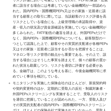
リスク評価において考慮しているものの、PEPsの家族・近親
者に該当する場合には考慮していない金融機関が一部認めら
れた。国内PEPs・国際機関PEPs又はその家族・近親者に該
当する顧客との取引に際しては、当該顧客のリスク評価を高
リスクとしている場合にも、上級管理職の承認取得や、資
産・収入の状況及び資金源確認を実施していない金融機関が
多くみられた。FATF勧告の趣旨を踏まえ、外国PEPsだけで
なく、国内PEPs・国際機関PEPsについても、顧客類型の一
つとして認識した上で、顧客やその実質的支配者が各種PEPs
又はその家族・近親者に該当するか否かを把握することは、
マネロン等リスク管理の観点から重要である。その上で、該
当する場合にはそうした事実を踏まえて、個々の顧客の置か
れた状況も勘案しつつ、リスクを適切に評価する必要があ
る。金融庁は、このような考えを基に、今後金融機関等に求
めていく事項を検討している。
モニタリングを実施した保険会社のほとんどが、新規契約時
や契約変更時のほか、定期的に受取人の反社・制裁対象者・
外国PEPsスクリーニングを実施することで、受取人のリスク
を適切に把握していることが認められた。一方、受取人及び
その実質的支配者の国内PEPs・国際機関PEPsスクリーニン
グは、ほとんどの保険会社で実施されていなかった。受取人