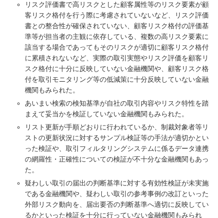
リスク評価書で高リスクとした顧客属性等のリスク要素が顧
客リスク格付を行う際に考慮されていないなど、リスク評価
書との整合性が確保されていない、顧客リスク格付の評価基
準等が担当者の主観に依存している、複数の高リスク要素に
該当する場合であってもそのリスクが適切に顧客リスク格付
に累積されないなど、実際の取引実態やリスク評価を顧客リ
スク格付に十分に反映していない金融機関や、顧客リスク格
付を取引モニタリング等の低減策に十分反映していない金融
機関もみられた。
あいまい検索の検知基準が自社の取引内容やリスク特性を踏
まえて妥当かを検証していない金融機関もみられた。
リスト更新が手順どおりに行われているか、制裁対象者等リ
ストの更新状況に対するサンプル検証等の手法が適切かとい
った検証や、取引フィルタリングシステムに係るデータ連携
の網羅性・正確性についての検証が不十分な金融機関もあっ
た。
疑わしい取引の届出の判断基準に対する有効性検証が未実施
である金融機関や、疑わしい取引の参考事例の改訂といった
外部リスク動向を、届出要否の判断基準へ適切に反映してい
るかといった検証を十分に行っていない金融機関もみられ