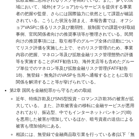
拡散金融に悪用されるリスクを高めている。また、多くの法
域において、域外(オフショア)からサービスを提供する事業
者の把握や監督、さらには国際協力に依然として課題が確認
されている。こうした状況を踏まえ、本報告書では、オフシ
ョアVASPに係るリスク及び脆弱性、規制面での課題や好取組
事例、官民関係者向けの推奨事項等が整理されている。民間
向けの推奨事項には、取引相手のグループ全体の活動につい
てリスク評価を実施した上で、そのリスク管理のため、事業
内容の把握、マネロン等及び拡散金融リスク管理態勢の評価
等を実施すること(FATF勧告13)、海外支店等も含めたグルー
プ単位でのマネロン等及び拡散金融リスク管理(FATF勧告
18)、無登録・無免許のVASPを当局へ通報するとともに取引
関係を解消すること等が挙げられている。
第2章 国民を金融犯罪から守るための取組
近年、特殊詐欺及びSNS型投資・ロマンス詐欺35の被害が拡
大している。 また、詐欺被害金の移転に金融サービスが悪用
されており、振込型、中でもインターネットバンキング(IB)
を悪用した被害が増加しているほか、暗号資産の送信による
被害も増加傾向にある。
相談には、無登録で金融商品取引業を行っている者(以下「無