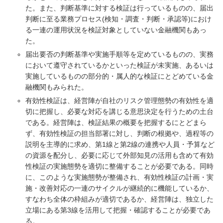
た。また、判断基準に対する検証は行っているものの、届出
判断に至る業務プロセス(検知・調査・判断・承認等)におけ
る一連の運用状況を検証対象としていない金融機関もあっ
た。
届出要否の判断基準や実施手順等を定めているものの、実務
において遵守されているかといった検証が未実施、あるいは
実施しているものの部分的・属人的な検証にとどめている金
融機関もみられた。
有効性検証は、経営陣が自社のリスク管理態勢の有効性を適
切に把握し、必要な対応を講じる意思決定を行うための土台
である。経営陣は、検証結果の概要を把握するにとどまら
ず、有効性検証の担当部署に対し、判断の根拠や、過程等の
説明を主導的に求め、第1線と第2線の連携や人員・予算など
の資源を配分し、必要に応じて外部知見の活用も含めて有効
性検証の実施態勢を適切に整備することが必要である。同時
に、このような実施態勢が整備され、有効性検証の計画・実
施・改善対応の一連のサイクルが継続的に機能しているか、
すなわち全体の枠組みが適切であるか、経営陣は、独立した
立場にある第3線を活用して把握・確認することが必要であ
る。