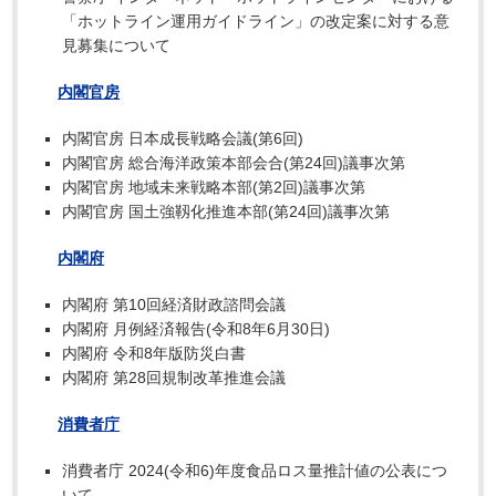
「ホットライン運用ガイドライン」の改定案に対する意
見募集について
内閣官房
内閣官房 日本成長戦略会議(第6回)
内閣官房 総合海洋政策本部会合(第24回)議事次第
内閣官房 地域未来戦略本部(第2回)議事次第
内閣官房 国土強靱化推進本部(第24回)議事次第
内閣府
内閣府 第10回経済財政諮問会議
内閣府 月例経済報告(令和8年6月30日)
内閣府 令和8年版防災白書
内閣府 第28回規制改革推進会議
消費者庁
消費者庁 2024(令和6)年度食品ロス量推計値の公表につ
いて