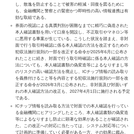
し、散逸を防止することで被害の軽減・回復を図るために
も、金融機関と警察との緊密かつ即時性の高い情報連携は有
効な取組である。
券面の視認による真贋判別が困難なまでに精巧に偽造された
本人確認書類を用いて口座を開設し、不正取引やマネロン等
に悪用する事案が生じている。こうした状況を踏まえ、非対
面で行う取引時確認に係る本人確認の方法を改正するための
犯収法施行規則の一部を改正する命令が2025年6月に公布さ
れたことに続き、対面で行う取引時確認に係る本人確認の方
法についても、本人確認書類の偽変造等によるなりすまし等
のリスクの高い確認方法を廃止し、ICチップ情報の読み取り
を義務付けること等を内容とする犯収法施行規則の一部を改
正する命令が2026年3月に公布された。非対面及び対面いず
れの本人確認方法の改正も、2027年4月1日に施行される予定
である。
ICチップ情報を読み取る方法で対面での本人確認を行ってい
る金融機関にヒアリングしたところ、本人確認書類の偽変造
等によるなりすまし防止に顕著な効果があることが確認され
た。この改正への対応に当たっては、システム対応等につい
て計画的に準備していく必要がある一方、その効果に鑑み、