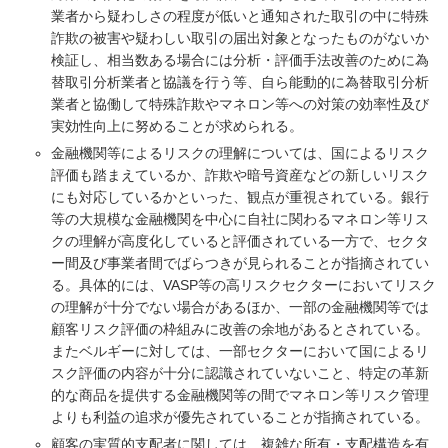
業者から疑わしさの程度が低いと通知された取引の中に特殊
詐欺の被害や疑わしい取引の届出対象となったものがないか
検証し、相当数ある場合には分析・評価手法改善のために為
替取引分析業者と協議を行う等、自ら能動的に為替取引分析
業者と協働して特殊詐欺やマネロン等への対策の効率性及び
実効性向上に努めることが求められる。
金融機関等によるリスクの理解については、国によるリスク
評価も踏まえているか、詐欺や暗号資産などの新しいリスク
にも対応しているかといった、観点が重視されている。銀行
等の大規模な金融機関を中心に自社に関わるマネロン等リス
クの理解が高度化していると評価されている一方で、セクタ
ー間及び事業者間でばらつきが見られることが指摘されてい
る。具体的には、VASP等の高リスクセクターにおいてリスク
の理解が十分でない場合があるほか、一部の金融機関等では
顧客リスク評価の枠組みに改善の余地があるとされている。
またベルギーに対しては、一部セクターにおいて国によるリ
スク評価の内容が十分に認識されていないこと、特定の革新
的な商品を提供する金融機関等の間でマネロン等リスク管理
よりも利益の追求が優先されていることが指摘されている。
顧客の実質的支配者に関しては、複雑な所有・支配構造を有