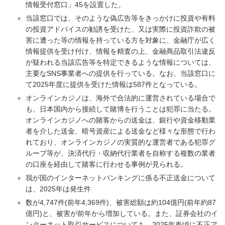
情報受付窓口」45を設置した。
当該窓口では、そのような偽広告等をきっかけに投資や有料
の投資アドバイスの勧誘を受けた、又は実際に投資詐欺の被
害に遭った等の情報を持っている方を対象に、金融庁が広く
情報提供を受け付け、情報を精査の上、金融商品取引法違反
が疑われる当該広告等を特定できるような情報については、
主要なSNS事業者への提供を行っている。なお、当該窓口に
て2025年度に提供を受けた情報は587件となっている。
オンラインカジノは、海外で合法的に運営されている場合で
も、日本国内から接続して賭博を行うことは犯罪に当たる。
オンラインカジノへの賭客からの送金は、銀行や資金移動業
者を介した送金、暗号資産による送金など様々な形態で行わ
れており、オンラインカジノの実質的な運営者である犯罪グ
ループ等が、決済代行・収納代行業者を自称する複数の業者
の口座を経由して賭客に行わせる事例が見られる。
我が国のインターネットバンキングに係る不正送金について
は、2025年は発生件
数が4,747件(前年4,369件)、被害総額は約104億円(前年約87
億円)と、被害が前年から増加している。また、証券会社のイ
ンターネット取引サービスについても、2025年春頃に不正ア