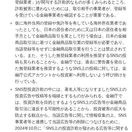
登録業者」)が関与する詐欺的なものが多くみられるところ、
詐欺被害に遭わないためには、取引相手の事業者が、登録等
を受けている金融事業者か確認することが重要である。
仮に海外当局の登録や免許等を有している海外所在業者であ
ったとしても、日本の居住者のために又は日本の居住者を相
手方として金融商品取引を業として行う場合は、日本の金融
商品取引法に基づく金融商品取引業の登録等が必要であり、
当該登録等をせずに金融商品取引業を行うことは禁止されて
いる。また、そうした無登録業者の利用を推奨するSNSの投
稿も見られることから、金融庁では、過去に警告書を発出し
た無登録業者を推奨するようなSNS上の投稿に対しては、金
融庁公式アカウントから投資家へ利用しないよう呼び掛けを
行っている。
SNS型投資詐欺の中には、著名人等になりすましたSNS上の
投資広告や投稿等を端緒とするものがみられる。金融庁で
は、投資詐欺を目的とするようなSNS上の広告等が金融商品
取引法に違反する可能性があることから、投資被害の拡大を
防止する観点から、当該広告等に関して情報収集の上、SNS
事業者等と連携して当該広告等の削除につなげるために、
2024年10月に「SNS上の投資詐欺が疑われる広告等に関する