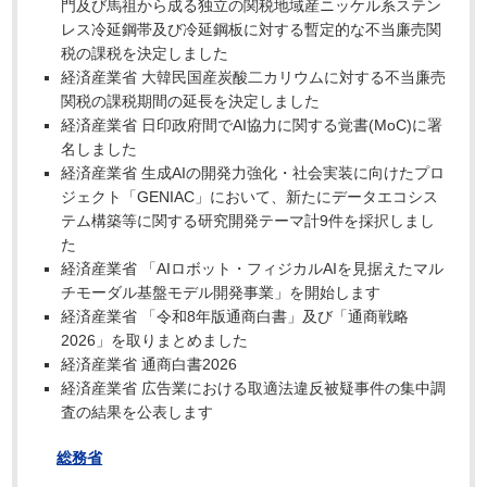
門及び馬祖から成る独立の関税地域産ニッケル系ステン
レス冷延鋼帯及び冷延鋼板に対する暫定的な不当廉売関
税の課税を決定しました
経済産業省 大韓民国産炭酸二カリウムに対する不当廉売
関税の課税期間の延長を決定しました
経済産業省 日印政府間でAI協力に関する覚書(MoC)に署
名しました
経済産業省 生成AIの開発力強化・社会実装に向けたプロ
ジェクト「GENIAC」において、新たにデータエコシス
テム構築等に関する研究開発テーマ計9件を採択しまし
た
経済産業省 「AIロボット・フィジカルAIを見据えたマル
チモーダル基盤モデル開発事業」を開始します
経済産業省 「令和8年版通商白書」及び「通商戦略
2026」を取りまとめました
経済産業省 通商白書2026
経済産業省 広告業における取適法違反被疑事件の集中調
査の結果を公表します
総務省