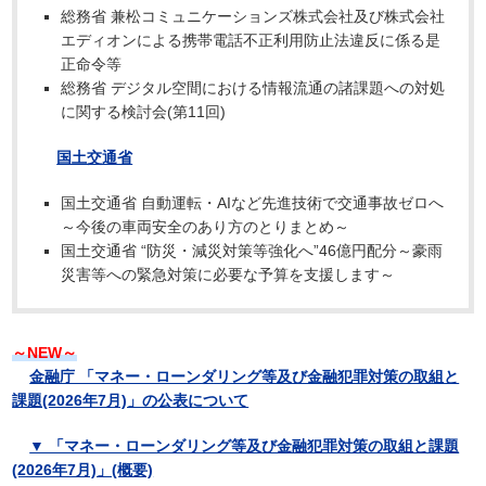
総務省 兼松コミュニケーションズ株式会社及び株式会社
エディオンによる携帯電話不正利用防止法違反に係る是
正命令等
総務省 デジタル空間における情報流通の諸課題への対処
に関する検討会(第11回)
国土交通省
国土交通省 自動運転・AIなど先進技術で交通事故ゼロへ
～今後の車両安全のあり方のとりまとめ～
国土交通省 “防災・減災対策等強化へ”46億円配分～豪雨
災害等への緊急対策に必要な予算を支援します～
～NEW～
金融庁 「マネー・ローンダリング等及び金融犯罪対策の取組と
課題(2026年7月)」の公表について
▼ 「マネー・ローンダリング等及び金融犯罪対策の取組と課題
(2026年7月)」(概要)