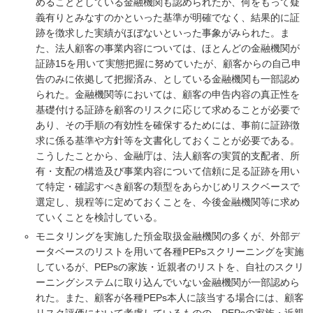
めることとしている金融機関も認められたが、何をもって疑
義有りとみなすのかといった基準が明確でなく、結果的に証
跡を徴求した実績がほぼないといった事象がみられた。ま
た、法人顧客の事業内容については、ほとんどの金融機関が
証跡15を用いて実態把握に努めていたが、顧客からの自己申
告のみに依拠して把握済み、としている金融機関も一部認め
られた。金融機関等においては、顧客の申告内容の真正性を
基礎付ける証跡を顧客のリスクに応じて求めることが必要で
あり、その手順の有効性を確保するためには、事前に証跡徴
求に係る基準や方針等を文書化しておくことが必要である。
こうしたことから、金融庁は、法人顧客の実質的支配者、所
有・支配の構造及び事業内容について信頼に足る証跡を用い
て特定・確認すべき顧客の類型をあらかじめリスクベースで
選定し、規程等に定めておくことを、今後金融機関等に求め
ていくことを検討している。
モニタリングを実施した預金取扱金融機関の多くが、外部デ
ータベースのリストを用いて各種PEPsスクリーニングを実施
しているが、PEPsの家族・近親者のリストを、自社のスクリ
ーニングシステムに取り込んでいない金融機関が一部認めら
れた。また、顧客が各種PEPs本人に該当する場合には、顧客