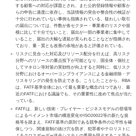
する顧客への対応が課題とされ、また公的登録情報や顧客か
らの申告に過度に依存し、当該情報の突合や整合性の検証が
十分に行われていない事例も指摘されている。疑わしい取引
の届出については、件数が各セクター・事業者のリスクや規
模に比して十分でないこと、届出が一部の事業者に集中して
いること、届出の大幅な遅延が見られることなどが指摘され
ており、量・質とも改善の余地があると評価されている。
リスクに見合った対応及びリソース配分を行えば、高リスク
分野へのリソースの重点投下が可能となり、国全体・個社と
してマネロン等対策の実効性が向上すると同時に、低リスク
分野におけるオーバーコンプライアンスによる金融排除・デ
リスキリングの発生を防止できる。こうしたことから、RBA
は、FATF基準全体において最も重要な概念の1つであり、最
近のFATFにおける議論でも、その重要性に改めて焦点が当た
っている。
FATFは、新しい技術・プレイヤー・ビジネスモデルの登場等
によるペイメント市場の構造変化やISO20022等の新たな規
格等を踏まえ、FATF基準の原則である競争条件の公平性を確
保しつつ、関連規制の抜け穴を防ぎ、犯罪者やテロリストに
よるクロスボーダー送金システムの悪用を阻止すること等を