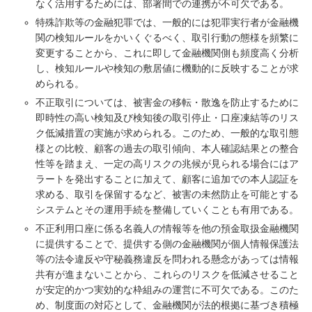
なく活用するためには、部署間での連携が不可欠である。
特殊詐欺等の金融犯罪では、一般的には犯罪実行者が金融機
関の検知ルールをかいくぐるべく、取引行動の態様を頻繁に
変更することから、これに即して金融機関側も頻度高く分析
し、検知ルールや検知の敷居値に機動的に反映することが求
められる。
不正取引については、被害金の移転・散逸を防止するために
即時性の高い検知及び検知後の取引停止・口座凍結等のリス
ク低減措置の実施が求められる。このため、一般的な取引態
様との比較、顧客の過去の取引傾向、本人確認結果との整合
性等を踏まえ、一定の高リスクの兆候が見られる場合にはア
ラートを発出することに加えて、顧客に追加での本人認証を
求める、取引を保留するなど、被害の未然防止を可能とする
システムとその運用手続を整備していくことも有用である。
不正利用口座に係る名義人の情報等を他の預金取扱金融機関
に提供することで、提供する側の金融機関が個人情報保護法
等の法令違反や守秘義務違反を問われる懸念があっては情報
共有が進まないことから、これらのリスクを低減させること
が安定的かつ実効的な枠組みの運営に不可欠である。このた
め、制度面の対応として、金融機関が法的根拠に基づき積極