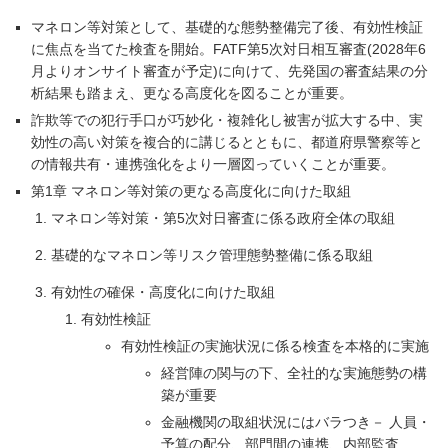
マネロン等対策として、基礎的な態勢整備完了後、有効性検証
に焦点を当てた検査を開始。FATF第5次対日相互審査(2028年6
月よりオンサイト審査が予定)に向けて、先発国の審査結果の分
析結果も踏まえ、更なる高度化を図ることが重要。
詐欺等での犯行手口が巧妙化・複雑化し被害が拡大する中、実
効性の高い対策を複合的に講じるとともに、都道府県警察等と
の情報共有・連携強化をより一層図っていくことが重要。
第1章 マネロン等対策の更なる高度化に向けた取組
マネロン等対策・第5次対日審査に係る政府全体の取組
基礎的なマネロン等リスク管理態勢整備に係る取組
有効性の確保・高度化に向けた取組
有効性検証
有効性検証の実施状況に係る検査を本格的に実施
経営陣の関与の下、全社的な実施態勢の構
築が重要
金融機関の取組状況にはバラつき－ 人員・
予算の配分、部門間の連携、内部監査