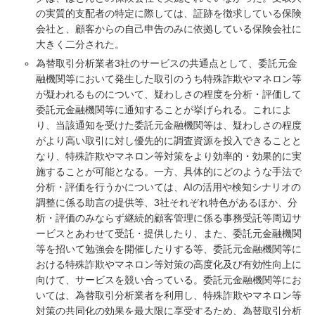
の実質的支配者の特定に際しては、証跡を徴求している保険
会社と、顧客からの自己申告のみに依拠している保険会社に
大きく二分された。
為替取引分析業者3社のサービスの共通点として、委託元金
融機関等において発生した取引のうち特殊詐欺やマネロン等
が疑われるものについて、疑わしさの程度を分析・評価して
委託元金融機関等に通知することが挙げられる。これによ
り、当該通知を受けた委託元金融機関等は、疑わしさの程度
がより高い取引に対し優先的に調査資源を投入できることと
なり、特殊詐欺やマネロン等対策をより効率的・効果的に実
施することが可能となる。一方、具体的にどのような手法で
分析・評価を行うかについては、AIの活用や検知シナリオの
調整に係る助言の提供等、3社それぞれ特色があるほか、分
析・評価のみならず継続的顧客管理に係る事務受託等周辺サ
ービスとあわせて受託・提供したり、また、委託元金融機関
等を招いて勉強会を開催したりする等、委託元金融機関等に
おける特殊詐欺やマネロン等対策の高度化及び有効性向上に
向けて、サービスを競い合っている。委託元金融機関等にお
いては、為替取引分析業者を利用し、特殊詐欺やマネロン等
対策の共同化の効果を最大限に享受するため、為替取引分析