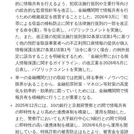
的に情報共有を行えるよう、犯収法施行規則や主要行等向け
の総合的な監督指針等を改正し、金融機関間で情報共有を行
うための根拠規定を措置することとした。2026年3月に「犯
罪による収益の移転防止に関する法律施行規則の一部を改正
する命令(案)」等を公表し、パブリックコメントを実施し
た。また、改正後の犯収法施行規則第32条第1項第1号に基づ
く他の預貯金取扱事業者への不正利用口座情報の提供が個人
情報保護法第27条第1項第1号「法令に基づく場合」の例外規
定に該当することを明確化するため、「金融分野における個
人情報保護に関するガイドライン」の改正案を2026年5月に
公表し、パブリックコメントを実施した。
単一の金融機関だけの取組では把握し得る事例・ノウハウに
限界があることから、金融犯罪対策・マネロン等対策の高度
化を効率的・効果的に図っていくためには、金融機関間で情
報共有を積極的に行うことが重要となる。
2025年12月には、10の銀行と京都府警察との間で情報共有
の即時性をより高めた連携体制を構築し、運用を開始した。
また、警察庁においても大手銀行中心に9銀行との間で同様
に即時性の高い連携体制を構築し、2026年6月から運用を開
始している。特殊詐欺の被害防止はもとより、被害金を追跡