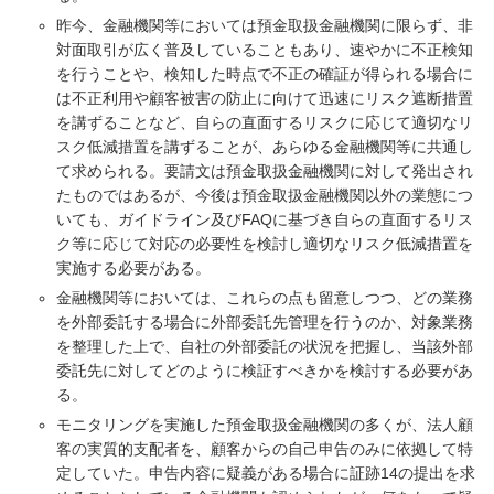
昨今、金融機関等においては預金取扱金融機関に限らず、非
対面取引が広く普及していることもあり、速やかに不正検知
を行うことや、検知した時点で不正の確証が得られる場合に
は不正利用や顧客被害の防止に向けて迅速にリスク遮断措置
を講ずることなど、自らの直面するリスクに応じて適切なリ
スク低減措置を講ずることが、あらゆる金融機関等に共通し
て求められる。要請文は預金取扱金融機関に対して発出され
たものではあるが、今後は預金取扱金融機関以外の業態につ
いても、ガイドライン及びFAQに基づき自らの直面するリス
ク等に応じて対応の必要性を検討し適切なリスク低減措置を
実施する必要がある。
金融機関等においては、これらの点も留意しつつ、どの業務
を外部委託する場合に外部委託先管理を行うのか、対象業務
を整理した上で、自社の外部委託の状況を把握し、当該外部
委託先に対してどのように検証すべきかを検討する必要があ
る。
モニタリングを実施した預金取扱金融機関の多くが、法人顧
客の実質的支配者を、顧客からの自己申告のみに依拠して特
定していた。申告内容に疑義がある場合に証跡14の提出を求