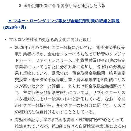
金融犯罪対策に係る警察庁等と連携した広報
▼ マネー・ローンダリング等及び金融犯罪対策の取組と課題
(2026年7月)
マネロン等対策の更なる高度化に向けた取組
2026年7月の金融セクター分析においては、電子決済手段等
取引業者のほか、金融セクターのうち他省庁所管のクレジッ
トカード、ファイナンスリース、外貨両替及びその他の特定
事業者についても新たに分析対象に追加し、各省庁の分析結
果も反映している。足元では、預金取扱金融機関・暗号資産
交換業・電子決済手段等取引業・資金移動業を相対的にリス
クが高いセクターと評価し、とりわけ預金取扱金融機関のう
ち、主要行等及び新形態銀行については、サブセクターリス
クを相対的により一段高いものと評価している。なお、今回
のセクター分析から、各セクターの色分けに応じて、リスク
の相対的な位置付けを示すこととしている。
有効性検証は、第2線である管理・統制部門が中心となって
推進されているが、第1線における自店検査や第3線による内