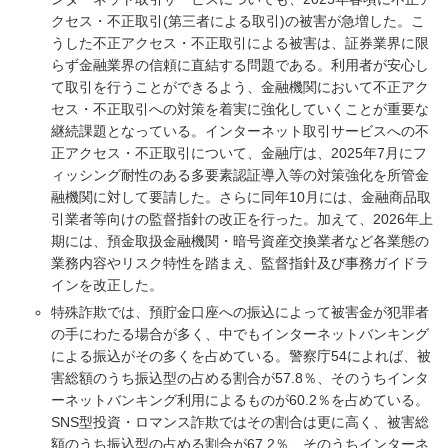
クセス・不正取引(第三者による取引)の被害が急増した。こ
うした不正アクセス・不正取引による被害は、証券業界に限
らず金融業界の信頼に直結する問題である。利用者が安心し
て取引を行うことができるよう、金融機関において不正アク
セス・不正取引への対策を着実に強化していくことが重要な
継続課題となっている。インターネット取引サービスへの不
正アクセス・不正取引について、金融庁は、2025年7月にフ
ィッシング耐性のある多要素認証導入等の対策強化を所管金
融機関に対して要請した。さらに同年10月には、金融商品取
引業者等向けの監督指針の改正を行った。加えて、2026年上
期には、預金取扱金融機関・暗号資産交換業者など各業態の
業務内容やリスク特性を踏まえ、監督指針及び事務ガイドラ
インを改正した。
特殊詐欺では、預貯金口座への振込によって被害金が犯罪者
の手にわたる場合が多く、中でもインターネットバンキング
による振込がその多くを占めている。警察庁54によれば、被
害総額のうち振込型の占める割合が57.8％、そのうちインタ
ーネットバンキング利用によるものが60.2％を占めている。
SNS型投資・ロマンス詐欺ではその割合は更に高く、被害総
額のうち振込型の占める割合が67.2％、そのうちインターネ