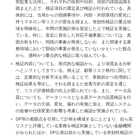
部監査も活用し、それぞれの役割や目的、現状の課題認識を
踏まえた上で、検証項目の選定及び検証が行われている。具
体的には、当局からの指摘事項や、内部・外部環境の変化に
伴うマネロン等リスクの変化を踏まえ、有効性検証の重点領
域を明確化し、年間の実施計画を策定した上で検証を実施し
ている。特に、直近に発生した対応不備事案については、真
因分析を行い、同様の事象が再発しないか、また関連する業
務領域において類似の事案が発生していないかといった観点
から、適時かつ重点的な検証に取り組んでいる。
検証内容についても、形式的な確認から、より深度ある分析
へとシフトしてきている。例えば、顧客リスク格付に関して
は、定量的な分析手法を用いることで、客観的かつ合理的に
検証結果を導出し、それを踏まえた改善方針の策定を通じ
て、リスク評価精度の向上が図られている。また、データ品
質についても、データソースとなる原データの品質検証を行
い、データの欠損、変化、漏れの有無に加え、周辺システム
の改修や仕様変更の影響を考慮した確認が実施されている。
DP等の着眼点を引用して計画を構成するにとどまり、自ら高
リスクと評価している業務を検証対象としていない金融機関
がみられたほか、DP公表以前から実施している有効性検証の