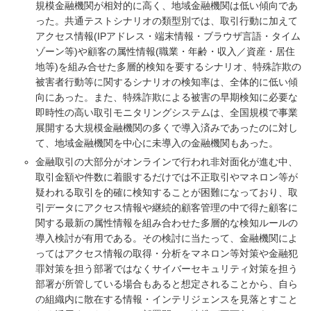
規模金融機関が相対的に高く、地域金融機関は低い傾向であ
った。共通テストシナリオの類型別では、取引行動に加えて
アクセス情報(IPアドレス・端末情報・ブラウザ言語・タイム
ゾーン等)や顧客の属性情報(職業・年齢・収入／資産・居住
地等)を組み合せた多層的検知を要するシナリオ、特殊詐欺の
被害者行動等に関するシナリオの検知率は、全体的に低い傾
向にあった。また、特殊詐欺による被害の早期検知に必要な
即時性の高い取引モニタリングシステムは、全国規模で事業
展開する大規模金融機関の多くで導入済みであったのに対し
て、地域金融機関を中心に未導入の金融機関もあった。
金融取引の大部分がオンラインで行われ非対面化が進む中、
取引金額や件数に着眼するだけでは不正取引やマネロン等が
疑われる取引を的確に検知することが困難になっており、取
引データにアクセス情報や継続的顧客管理の中で得た顧客に
関する最新の属性情報を組み合わせた多層的な検知ルールの
導入検討が有用である。その検討に当たって、金融機関によ
ってはアクセス情報の取得・分析をマネロン等対策や金融犯
罪対策を担う部署ではなくサイバーセキュリティ対策を担う
部署が所管している場合もあると想定されることから、自ら
の組織内に散在する情報・インテリジェンスを見落とすこと