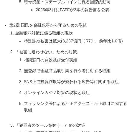
暗号資産・ステーブルコインに係る国際的動向
2026年3月にFATFが2本の報告書を公表
第2章 国民を金融犯罪から守るための取組
金融犯罪対策に係る取組の現状
特殊詐欺被害は拡大(3,257億円〔R7〕、前年比1.6倍)
「被害に遭わせない」ための対策
相談窓口の開設及び受付実績
無登録で金融商品取引業を行う者に対する取組
SNS上で投資詐欺等が疑われる広告等に関する取組
オンラインカジノ対策の現状と取組
フィッシング等による不正アクセス・不正取引に関する
取組
「犯罪者のツールを奪う」ための対策