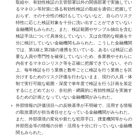
取組や、有効性検証の主管部署以外の関係部署で実施してい
るマネロン等対策に係る有効性検証の取組を適切に把握して
おらず、その十分性の検討もしていないなど、自らのリスク
特性に応じた検証対象を十分に洗い出すことができていない
金融機関もみられた。また、検証範囲やサンプル抽出を含む
検証手法について具体化していない、又は合理的な根拠を十
分に検討していない金融機関もみられた。こうした金融機関
では、第1線と第2線の連携を欠いている、あるいは検証に必
要な人員や専門性を確保していないため、各業務やそれらに
内在するマネロンリスク等を正確に把握できていない。その
上、毎年検証を行う業務と数年ごとに検証を行う業務とを区
分けするためのリスク評価を行わないまま、現行の人員・体
制で実行可能な範囲・深度で単年度で検証を行う計画を策定
するにとどめており、全社的・網羅的に有効性検証を実施す
るための計画となっていない金融機関がみられた。
外部情報の評価項目への反映基準が不明確で、活用する情報
の取捨選択が担当者任せとなっている金融機関がみられた。
また、外部環境の変化や新たな犯罪手口、捜査機関等からの
外部照会等の情報の分析・活用を十分に行っていない金融機
関もみられた。