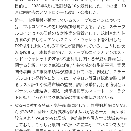
目的に、2025年6月に改訂勧告16を最終化した。その後、10
月に同勧告のメソドロジーも改訂・公表した。
近年、市場規模が拡大しているステーブルコインについて
は、マネロン等への悪用が増加傾向にある。また、ステーブ
ルコインはその価値の安定性等を背景として、規制された仲
介者の介在しないアンホステッド・ウォレットを利用した
P2P取引に用いられる可能性が指摘されている。こうした状
況を踏まえ、本報告書では、ステーブルコインとアンホステ
ッド・ウォレット(P2P)の不正利用に関する脅威や脆弱性に
関する分析、リスク低減に向けた各法域の好取組事例、官民
関係者向けの推奨事項等が整理されている。例えば、ステー
ブルコイン発行体に対しては、マネロン等及び拡散金融に係
るリスク評価や流通市場の監視、設計段階における適切なガ
バナンスの組込み、凍結・焼却機能等のスマートコントラク
ト制御といったリスク低減策の実施が推奨されている。
VASPに対する登録・免許義務に関して、物理的所在にかかわ
らずVASPに登録・免許義務を課す法域がある一方、自法域に
設立されたVASPのみに登録・免許義務を導入する法域も存在
しており、こうした規制上の扱いの差異が、マネロン等及び