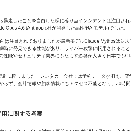
自ら暴走したことを自白した様に移り当インシデントは注目され
pus 4.6 (Anthropic社が開発した高性能AIモデル)でした。
動向は注目されておりましたが最新モデルClaude Mythosはシ
瞬時に発見できる性能があり、サイバー攻撃に転用されること
の性能やセキュリティ業界にもたらす影響が大きく日本でもCla
業は大混乱に陥りました。レンタカー会社では予約データが消え、店
からず、会計情報や顧客情報にもアクセス不能となり、30時間
使用に関する考察