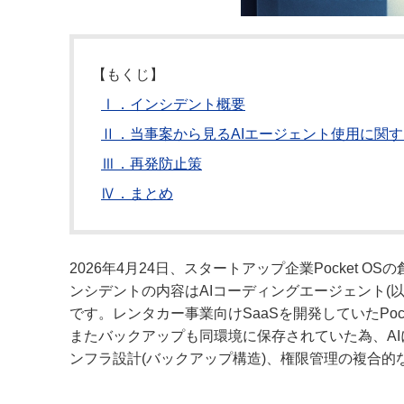
【もくじ】
Ⅰ．インシデント概要
Ⅱ．当事案から見るAIエージェント使用に関
Ⅲ．再発防止策
Ⅳ．まとめ
2026年4月24日、スタートアップ企業Pocket OS
ンシデントの内容はAIコーディングエージェント(
です。レンタカー事業向けSaaSを開発していたPo
またバックアップも同環境に保存されていた為、AI
ンフラ設計(バックアップ構造)、権限管理の複合