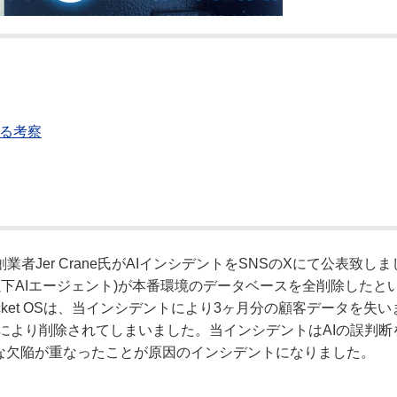
する考察
の創業者Jer Crane氏がAIインシデントをSNSのXにて公表致し
以下AIエージェント)が本番環境のデータベースを全削除したと
cket OSは、当インシデントにより3ヶ月分の顧客データを失
により削除されてしまいました。当インシデントはAIの誤判断
的な欠陥が重なったことが原因のインシデントになりました。