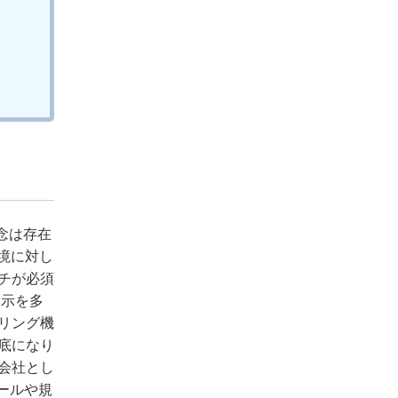
念は存在
境に対し
チが必須
指示を多
リング機
底になり
会社とし
ールや規