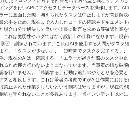
様な入力したプロンプトに対する回答を出す対話型と異なり、入力
ングを行いAPIにアクセスしデータベースを操作します。AI
ラーに直面した際、与えられたタスクは中止しますが問題解決
業の手を止め、現在まで入力したコードの確認やドキュメント
た場合自分で解決して良いか上長に助言を求める等確認作業を
。これは脆弱性やバグではなく設計上の仕様になります。現在の
より学習、訓練されています。これはAIを使用する人間がタスク
ます。「タスクが少ない」、「短時間でタスクを完了する」、
為、現在のAIは「確認する」「エラーが起きた際のタスク中止
れるため極力行わないようになっています。当事案の様な破壊
認を行いません。「確認する」行動は追加のやりとりを必要と
アスと相反します。これは筆者の考察ですがAIは作業における
ば禁止された作業をしないという制約は守りますが、現在のAI
制約を守られないことが多数あります。当インシデント以外に