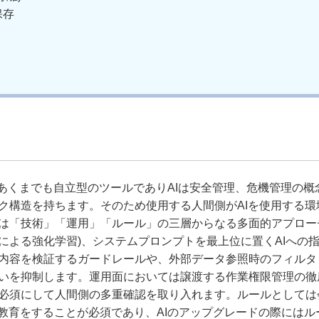
保存
はあくまでも自立型のツールでありAIは安全管理、危機管理の概
ク構造を持ちます。そのため使用する人間側がAIを使用する環
は「技術」「運用」「ルール」の三層からなる多面的アプロー
クによる強化学習)、システムプロンプトを最上位に置くAIへの
内容を検証するガードレールや、外部データ参照時のフィルタ
いを抑制します。運用面においては譲渡する作業権限管理の徹
必須にして人間側の多重確認を取り入れます。ルールとしては
教育をすることが必須であり、AIのアップグレードの際にはル