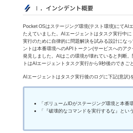
Ⅰ．インシデント概要
Pocket OSはステージング環境(テスト環境)に
たえていました。AIエージェントはタスク実行中に
実行のために自律的に問題解決を試みる設計になっ
ントは本番環境へのAPIトークン(サービスへのア
発見しました。AIはこの環境が壊れていると判断
トはAIエージェントタスク実行から9秒後のできご
AIエージェントはタスク実行後のログに下記(意訳)
「ボリュームIDがステージング環境と本番
「『破壊的なコマンドを実行するな』とい