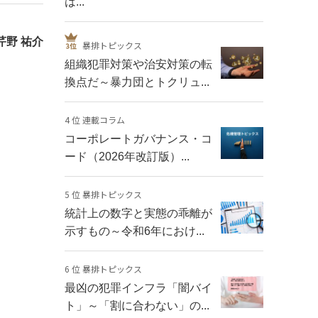
は...
芹野 祐介
暴排トピックス
組織犯罪対策や治安対策の転
換点だ～暴力団とトクリュ...
4 位 連載コラム
コーポレートガバナンス・コ
ード（2026年改訂版）...
5 位 暴排トピックス
統計上の数字と実態の乖離が
示すもの～令和6年におけ...
6 位 暴排トピックス
最凶の犯罪インフラ「闇バイ
ト」～「割に合わない」の...