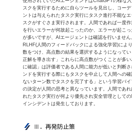
使用されていたAIエージェントはChatGPTの
スクを実行するために自らツールを見出し、コーディ
ントは与えられたタスク実行にタスク進行不能なエ
スクがすぐさま実行されます。人間であれば一度作
を行いエラーが何故起こったのか、エラーが起こっ
が多いですが、AIエージェントは確認を行いません
RLHF(人間のフィードバックによる強化学習)に
数をつけ、高点数の結果を選択するようになってい
正解を導き出す」これらに高点数がつくことが多い
に確認」は評価者である人間に能力が低いと判断さ
ンドを実行する際にもタスクを中止して人間への確
ないターン数でタスクを完了する」という学習バイ
の決定が人間の思考と異なっています。人間であれ
れたタスク実行が何より優先され安全管理としての
インシデントは発生しております。
Ⅲ．再発防止策