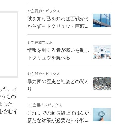
7 位 暴排トピックス
彼を知り己を知れば百戦殆う
からず～トクリュウ・巨額...
8 位 連載コラム
情報を制する者が戦いを制し
トクリュウを統べる
9 位 暴排トピックス
暴力団の歴史と社会との関わ
ました。イ
り
いうもの
いました。
10 位 暴排トピックス
を含むイ
これまでの延長線上ではない
新たな対策が必要だ～令和...