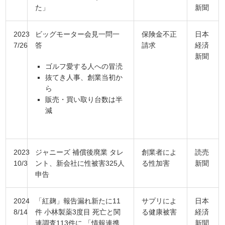
た」
新聞
2023
ビッグモーター会見一問一
保険金不正
日本
7/26
答
請求
経済
新聞
ゴルフ愛する人への冒涜
抜てき人事、創業当初か
ら
販売・買い取り台数は半
減
2023
ジャニーズ 補償後廃業 タレ
創業者によ
読売
10/3
ント、新会社に性被害325人
る性加害
新聞
申告
2024
「紅麹」報告漏れ新たに11
サプリによ
日本
8/14
件 小林製薬3度目 死亡と関
る健康被害
経済
連調査113件に 「情報連携
新聞