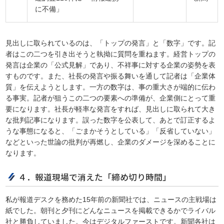
に不備」
見出しに取られているのは、「トップの発言」と「数字」です。記
者はこの二つを引き出そうと執拗に質問を重ねます。経営トップの
発言は企業の「公式見解」であり、不祥事に対する企業の姿勢を表
すものです。また、社長の発言や振る舞いを通して記者は「企業体
質」を伝えようとします。一方の数字は、事の重大さが端的に伝わ
る事実。記者が狙うこの二つの要素への準備が、企業側にとって重
要になります。社長が軽率な発言をすれば、見出しに取られて大き
な批判記事になります。誤った数字を公表して、あとで訂正するよ
うな事態になると、「ごまかそうとしている」「反省していない」
などといった世論の批判が再燃し、企業のダメージを深めることに
なります。
４．報道現場で消えた「締め切り時間」
私が報道デスクを務めた15年前の新聞社では、ニュースの主戦場は
紙でした。朝刊と夕刊にどんなニュースを掲載できるかでライバル
社と勝負していました。今はデジタルファーストです。新聞各社は