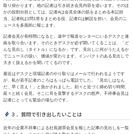
取り掛かります。他の記者は引き続き会見内容を追います。そのほ
かの役割分担としては、記者Aは会見全体の筋をまとめる本記担
当、記者Bは1問1答をまとめる役、記者Cは解説を担い、会見のニ
ュースを多面的に報じます。
記者会見が長時間になると、途中で報道センターにいるデスクと連
絡を取り合います。そのときデスクが必ず聞いてくることは、「ど
んな見出し（タイトル）になるか」です。見出しに何がうたえるか
でニュースの扱い、価値が変わります。インパクトのある見出しで
大きく扱えるかを聞いてくるのです。
最近はデスクと現場記者のやり取りはメールで行われるようです
が、私が若手記者のころはもっぱら電話でした。「見出しはなん
だ、早く言え！」と急かされました。刻々と近づく締め切り時間、
延々と続く会見。そこに耳を直撃するデスクの怒声。不祥事会見は
記者にとっても緊迫の場なのです。
３．質問で引き出したいことは
近年の企業不祥事による社長謝罪会見を報じた記事の見出しを一覧