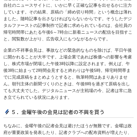
自社のニュースサイトに、いかに早く正確な記事を出せるかに注力
しています。その結果、原稿の「締め切り時間」という概念は薄れ
ました。随時記事を出さなければならないからです。そうしたデジ
タルファーストの記事制作で記者に求められているのは、会社員の
帰宅時間帯にあたる午後6～7時台に新着ニュースの配信を目指すこ
と。閲覧数が上がり、広告収入にもつながるからです。
企業の不祥事会見は、事故などの緊急的なものを除けば、平日午後
に開かれることが大半です。上場企業であれば株価への影響を考慮
し、株式市場が閉場した午後3時以降に設定されます。例えば、午
後3時に始まって2時間会見すると終わりは午後5時。帰宅時間帯ま
でに完成原稿をまとめようとすると、執筆時間はあまりありませ
ん。朝刊主体の新聞づくりのときは、午後8時を過ぎて原稿を出し
ても大丈夫でした。デジタルニュースが主戦場の今、記者は常に急
き立てられている状況にあります。
５．金曜午後の会見は記者の不興を買う
ちなみに、金曜午後の記者会見は避けたほうが無難です。金曜は政
府が重要政策を発表したり、記者クラブへの配布資料が増えたり、