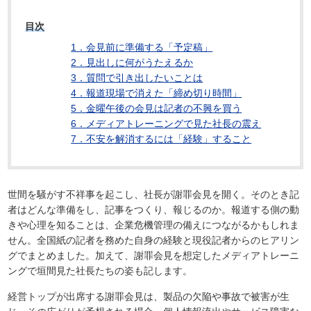
目次
1．会見前に準備する「予定稿」
2．見出しに何がうたえるか
3．質問で引き出したいことは
4．報道現場で消えた「締め切り時間」
5．金曜午後の会見は記者の不興を買う
6．メディアトレーニングで見た社長の震え
7．不安を解消するには「経験」すること
世間を騒がす不祥事を起こし、社長が謝罪会見を開く。そのとき記
者はどんな準備をし、記事をつくり、報じるのか。報道する側の動
きや心理を知ることは、企業危機管理の備えにつながるかもしれま
せん。全国紙の記者を務めた自身の経験と現役記者からのヒアリン
グでまとめました。加えて、謝罪会見を想定したメディアトレーニ
ングで垣間見た社長たちの姿も記します。
経営トップが出席する謝罪会見は、製品の欠陥や事故で被害が生