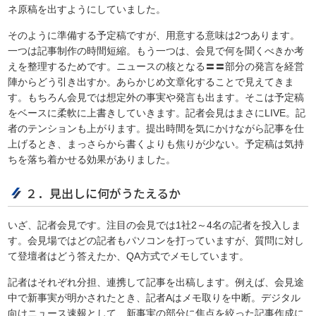
ネ原稿を出すようにしていました。
そのように準備する予定稿ですが、用意する意味は2つあります。
一つは記事制作の時間短縮。もう一つは、会見で何を聞くべきか考
えを整理するためです。ニュースの核となる〓〓部分の発言を経営
陣からどう引き出すか。あらかじめ文章化することで見えてきま
す。もちろん会見では想定外の事実や発言も出ます。そこは予定稿
をベースに柔軟に上書きしていきます。記者会見はまさにLIVE。記
者のテンションも上がります。提出時間を気にかけながら記事を仕
上げるとき、まっさらから書くよりも焦りが少ない。予定稿は気持
ちを落ち着かせる効果がありました。
２．見出しに何がうたえるか
いざ、記者会見です。注目の会見では1社2～4名の記者を投入しま
す。会見場ではどの記者もパソコンを打っていますが、質問に対し
て登壇者はどう答えたか、QA方式でメモしています。
記者はそれぞれ分担、連携して記事を出稿します。例えば、会見途
中で新事実が明かされたとき、記者Aはメモ取りを中断。デジタル
向けニュース速報として、新事実の部分に焦点を絞った記事作成に