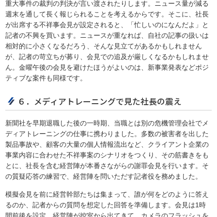
重大事件の裁判の判決が言い渡されたりします。ニュース量が減る
週末を通して長く報じられることを考えるからです。そこに、社長
が出席する不祥事会見が設定されると、「忙しいのになんだよ」と
記者の不興を買います。ニュースが重なれば、自社の記事の扱いは
相対的に小さくなるだろう、そんな見立てがあるかもしれません
が、記者の苛立ちが募り、会見での追及が厳しくなるかもしれませ
ん。金曜午後の会見を避けたほうがよいのは、新事業発表などポジ
ティブな案件も同様です。
６．メディアトレーニングで見た社長の震え
新聞社を早期退職した後の一時期、当職とは別の危機管理会社でメ
ディアトレーニングの仕事に携わりました。多数の被害者を出した
製品事故や、顧客の大量の個人情報流出など、クライアント企業の
事業内容に合わせた不祥事案のシナリオをつくり、その筋書きをも
とに、社長を含む経営陣が本番さながらの謝罪会見を行います。そ
の質疑応答の練習で、経営陣を問いただす記者役を務めました。
模擬会見を前に経営幹部たちは集まって、誰が何をどのように答え
るのか、記者からの質問を想定した回答を準備します。会見は1時
間前後を設定。経営陣が控室から出てきて、カメラのフラッシュを