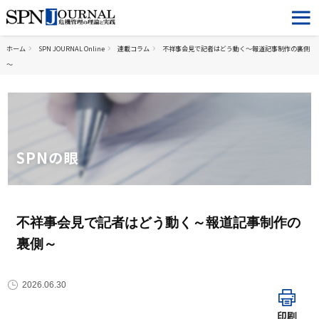
ホーム
SPN JOURNAL Online
連載コラム
不祥事会見で記者はどう動く～報道記事制作の裏側
～
SPNの眼
不祥事会見で記者はどう動く～報道記事制作の
裏側～
2026.06.30
印刷