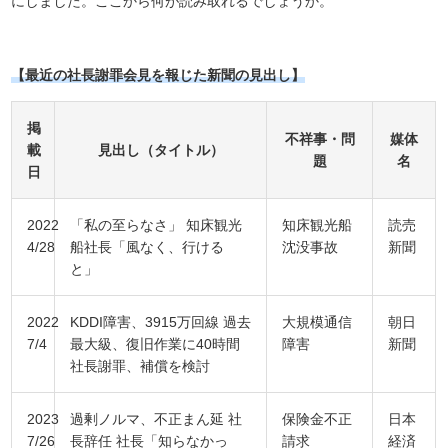
にしました。ここから何が読み取れるでしょうか。
【最近の社長謝罪会見を報じた新聞の見出し】
掲
不祥事・問
媒体
載
見出し（タイトル）
題
名
日
2022
「私の至らなさ」 知床観光
知床観光船
読売
4/28
船社長「風なく、行ける
沈没事故
新聞
と」
2022
KDDI障害、3915万回線 過去
大規模通信
朝日
7/4
最大級、復旧作業に40時間
障害
新聞
社長謝罪、補償を検討
2023
過剰ノルマ、不正まん延 社
保険金不正
日本
7/26
長辞任 社長「知らなかっ
請求
経済