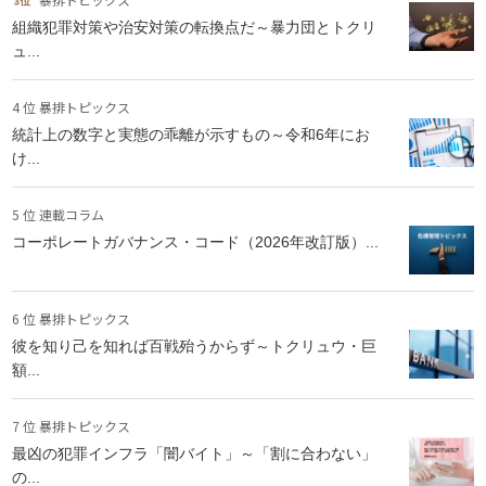
組織犯罪対策や治安対策の転換点だ～暴力団とトクリ
ュ...
4 位 暴排トピックス
統計上の数字と実態の乖離が示すもの～令和6年にお
け...
5 位 連載コラム
コーポレートガバナンス・コード（2026年改訂版）...
6 位 暴排トピックス
彼を知り己を知れば百戦殆うからず～トクリュウ・巨
額...
7 位 暴排トピックス
最凶の犯罪インフラ「闇バイト」～「割に合わない」
の...