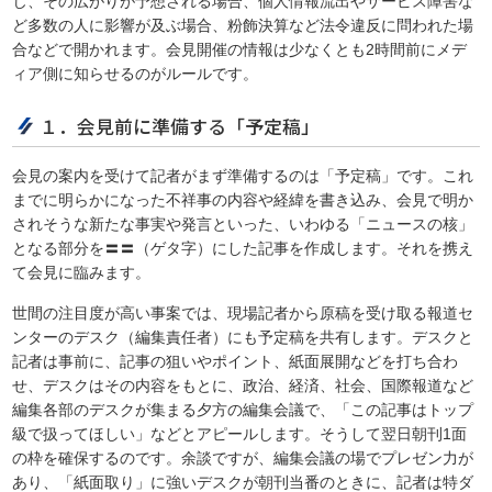
じ、その広がりが予想される場合、個人情報流出やサービス障害な
ど多数の人に影響が及ぶ場合、粉飾決算など法令違反に問われた場
合などで開かれます。会見開催の情報は少なくとも2時間前にメデ
ィア側に知らせるのがルールです。
１．会見前に準備する「予定稿」
会見の案内を受けて記者がまず準備するのは「予定稿」です。これ
までに明らかになった不祥事の内容や経緯を書き込み、会見で明か
されそうな新たな事実や発言といった、いわゆる「ニュースの核」
となる部分を〓〓（ゲタ字）にした記事を作成します。それを携え
て会見に臨みます。
世間の注目度が高い事案では、現場記者から原稿を受け取る報道セ
ンターのデスク（編集責任者）にも予定稿を共有します。デスクと
記者は事前に、記事の狙いやポイント、紙面展開などを打ち合わ
せ、デスクはその内容をもとに、政治、経済、社会、国際報道など
編集各部のデスクが集まる夕方の編集会議で、「この記事はトップ
級で扱ってほしい」などとアピールします。そうして翌日朝刊1面
の枠を確保するのです。余談ですが、編集会議の場でプレゼン力が
あり、「紙面取り」に強いデスクが朝刊当番のときに、記者は特ダ