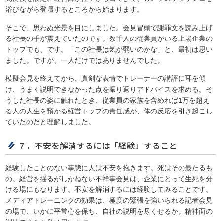
浴びながら登壇するところから始まります。
そこで、思わぬ光景を目にしました。会見冒頭で謝罪文を読み上げ
る社長の手が震えていたのです。数千人の従業員がいる上場企業の
トップでも、です。「この社長は気が弱いのかな」と、最初は思い
ました。ですが、一人だけではありませんでした。
模擬会見を終えてから、真剣な表情でトレーナーの講評に耳を傾
け、うまく説明できなかった点を振り返りアドバイスを求める。そ
うした社長の姿に触れたとき、従業員の家族を含めれば1万を超え
る人の人生を預かる経営トップの責任感が、体の反応を引き起こし
ていたのだと理解しました。
７．不安を解消するには「経験」すること
経験したことのない事態に人は不安を抱きます。死はその最たるも
の。経営を揺るがしかねない不祥事会見は、企業にとって生死を分
ける場にもなります。不安を解消するには経験してみることです。
メディアトレーニングの効果は、極度の緊張を強いられる記者会見
の場で、いかに平常心を保ち、自社の説明を尽くせるか。精神面の