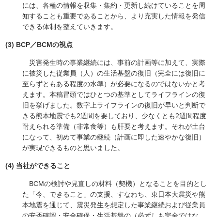
には、各種の情報を収集・集約・更新し続けていることを周
知することも重要であることから、より充実した情報を発信
できる体制を整えていきます。
(3) BCP／BCMの視点
災害発生時の事業継続には、事前の計画等に加えて、実際
に被災した従業員（人）の生活基盤の復旧（完全には復旧に
至らずともある程度の水準）が必要になるのではないかと考
えます。本稿冒頭ではひとつの基準としてライフラインの復
旧を挙げました。数字上ライフラインの復旧が早いと判断で
きる熊本地震でも2週間を要しており、少なくとも2週間程度
耐えられる準備（非常食等）も肝要と考えます。それが土台
になって、初めて事業の継続（計画に即した速やかな復旧）
が実現できるものと思いました。
(4) 当社ができること
BCMの検討や見直しの材料（契機）となることを目的とし
た「今、できること」の支援、すなわち、東日本大震災や熊
本地震を通じて、震災発生を想定した事業継続および従業員
の安否確認・安全確保・生活基盤の（必ずしも完全ではな