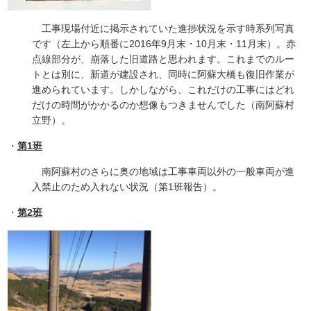
工事現場付近に掲示されていた進捗状況を示す時系列写真
です（左上から順番に2016年9月末・10月末・11月末）。赤
点線部分が、崩落した旧道路と思われます。これまでのルー
トとは別に、新道が建設され、同時に阿蘇大橋も復旧作業が
進められています。しかしながら、これだけの工事にはどれ
だけの時間がかかるのか想像もつきませんでした（南阿蘇村
立野）。
・
第1班
南阿蘇村のさらに奥の地域は工事車両以外の一般車両が進
入禁止のため入れない状況（第1班報告）。
・
第2班