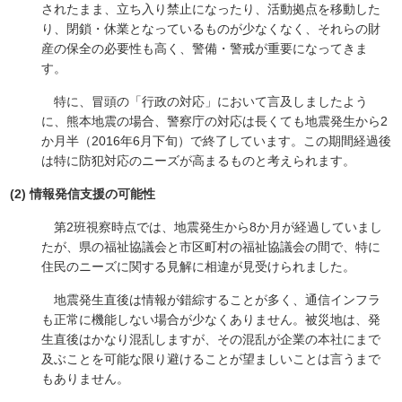
されたまま、立ち入り禁止になったり、活動拠点を移動した
り、閉鎖・休業となっているものが少なくなく、それらの財
産の保全の必要性も高く、警備・警戒が重要になってきま
す。
特に、冒頭の「行政の対応」において言及しましたよう
に、熊本地震の場合、警察庁の対応は長くても地震発生から2
か月半（2016年6月下旬）で終了しています。この期間経過後
は特に防犯対応のニーズが高まるものと考えられます。
(2) 情報発信支援の可能性
第2班視察時点では、地震発生から8か月が経過していまし
たが、県の福祉協議会と市区町村の福祉協議会の間で、特に
住民のニーズに関する見解に相違が見受けられました。
地震発生直後は情報が錯綜することが多く、通信インフラ
も正常に機能しない場合が少なくありません。被災地は、発
生直後はかなり混乱しますが、その混乱が企業の本社にまで
及ぶことを可能な限り避けることが望ましいことは言うまで
もありません。