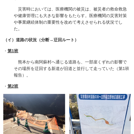
災害時においては、医療機関の被災は、被災者の救命救急
や健康管理にも大きな影響をもたらす。医療機関の災害対策
や事業継続体制の重要性を改めて考えさせられる状況でし
た。
（イ）道路の状況（分断→迂回ルート）
・
第1班
熊本から南阿蘇村へ通じる道路も、一部崖くずれの影響で
その場所を迂回する新道が旧道と並行して走っていた（第1班
報告）。
・
第2班