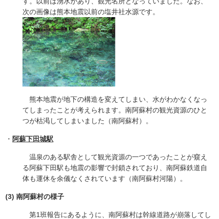
す。以前は湧水があり、観光名所となっていました。なお、
次の画像は熊本地震以前の塩井社水源です。
熊本地震が地下の構造を変えてしまい、水がわかなくなっ
てしまったことが考えられます。南阿蘇村の観光資源のひと
つが枯渇してしまいました（南阿蘇村）。
・
阿蘇下田城駅
温泉のある駅舎として観光資源の一つであったことが窺え
る阿蘇下田駅も地震の影響で封鎖されており、南阿蘇鉄道自
体も運休を余儀なくされています（南阿蘇村河陽）。
(3) 南阿蘇村の様子
第1班報告にあるように、南阿蘇村は幹線道路が崩落してし