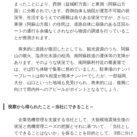
まったことにより、西側（益城町方面）と東側（阿蘇山方
面）に分断されています。西側自体も病院が運営不可能の状
況等、生活するうえでの困難は余りある状況ですが、さらに
東側（阿蘇山方面）の住民は、道路自体に崩落のある迂回ル
ートの通行を余儀なくされながら物資の調達を行っているこ
とが推測されます。
将来的に道路が復旧したとしても、観光資源のうち、阿蘇
山の噴火、塩井社水源の枯渇、南阿蘇鉄道の運休等の支障が
あります。そのような状況でも、南阿蘇村付近の蕎麦屋で
は、そば打ち体験で集客に努めていました。駐車場のナンバ
ープレートは80％程度が熊本ナンバーでしたが、一部福岡、
大分、山口といった地域も見受けられ、将来的には、復興に
向けて県内外へのアピールがポイントとなるでしょう。
視察から得られたこと～当社にできること～
企業危機管理を支援する当社として、大規模地震発生後の
状況と危機管理ニーズの把握とそれに基づいて、「当社とし
てできることはないか」を探ることを目的として、 3班に分け