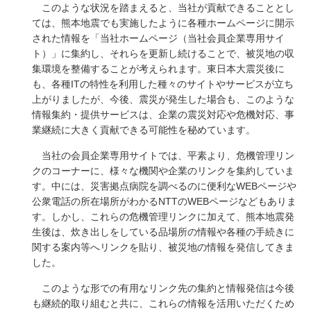
このような状況を踏まえると、当社が貢献できることとし
ては、熊本地震でも実施したように各種ホームページに開示
された情報を「当社ホームページ（当社会員企業専用サイ
ト）」に集約し、それらを更新し続けることで、被災地の収
集環境を整備することが考えられます。東日本大震災後に
も、各種ITの特性を利用した種々のサイトやサービスが立ち
上がりましたが、今後、震災が発生した場合も、このような
情報集約・提供サービスは、企業の震災対応や危機対応、事
業継続に大きく貢献できる可能性を秘めています。
当社の会員企業専用サイトでは、平素より、危機管理リン
クのコーナーに、様々な機関や企業のリンクを集約していま
す。中には、災害拠点病院を調べるのに便利なWEBページや
公衆電話の所在場所がわかるNTTのWEBページなどもありま
す。しかし、これらの危機管理リンクに加えて、熊本地震発
生後は、炊き出しをしている品場所の情報や各種の手続きに
関する案内等へリンクを貼り、被災地の情報を発信してきま
した。
このような形での有用なリンク先の集約と情報発信は今後
も継続的取り組むと共に、これらの情報を活用いただくため