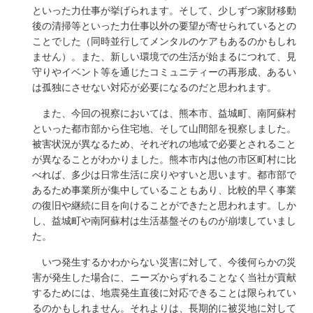
といった力仕事が挙げられます。そして、少しずつ家財移動
後の清掃等といった力仕事以外の要望が寄せられているとの
ことでした（同時並行してメンタルのケアもあるのかもしれ
ません）。また、新しい環境での生活が始まるにつれて、見
守りやイベント等を通じたコミュニティーの再形成、あるい
は孤独にさせない対応が必要になるのだと思われます。
また、今回の視察においては、熊本市、益城町、南阿蘇村
といった都市部から住宅地、そして山間部を視察しました。
被害状況が異なるため、それぞれの地域で必要とされること
が異なることがわかりました。熊本市内は他の市区町村に比
べれば、多少は日常生活に戻りやすいと思います。都市部で
あるため事業所が集中していることもあり、比較的早く事業
の復旧や継続に目を向けることができたと思われます。しか
し、益城町や南阿蘇村は生活基盤そのものが崩壊していまし
た。
いつ発生するかわからない災害に対して、今後何らかの災
害が発生した場合に、ニーズからずれることなく当社が貢献
するためには、地震発生直後に対応できることは限られてい
るのかもしれません。それよりは、長期的に被災地に対して