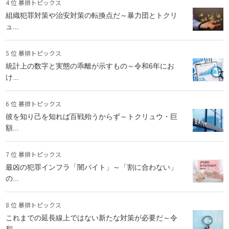
4 位 暴排トピックス
組織犯罪対策や治安対策の転換点だ～暴力団とトクリ
ュ...
5 位 暴排トピックス
統計上の数字と実態の乖離が示すもの～令和6年にお
け...
6 位 暴排トピックス
彼を知り己を知れば百戦殆うからず～トクリュウ・巨
額...
7 位 暴排トピックス
最凶の犯罪インフラ「闇バイト」～「割に合わない」
の...
8 位 暴排トピックス
これまでの延長線上ではない新たな対策が必要だ～令