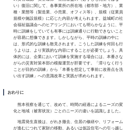
い）復旧に関して、各事業所の所在地（都市部・地方）、業
種・業態等（製造業、小売業、オフィス等）、規模（従業員
規模や施設規模）に応じた内容が考えられます。益城町の社
会福祉協議会へのヒアリングにおいても明らかなように、平
時に訓練をしていても有事には訓練通りに行動できないこと
が容易に想像できます。しかしながら、平時の訓練の中に
は、形式的な訓練も散見されます。こうした訓練を何回も行
うよりは、より実践的な内容にすることが必要でしょう。具
体的には、企業において訓練を実施する場合には、本番さな
がらの災害対策本部の模擬運営が肝要です。「滞りなく行う
ことが目的の訓練」から「本番を想定して事前に改善点を洗
い出す訓練」への意識改革と実践が求められます。
おわりに
熊本視察を通じて、改めて、時間の経過によるニーズの変
化と地域（被害状況）ごとのニーズの違いを認識しました。
地震発生直後は、がれき撤去、住居の修繕や、リフォーム
が進むにつれて家財の移動、あるいは仮設住宅への引っ越し