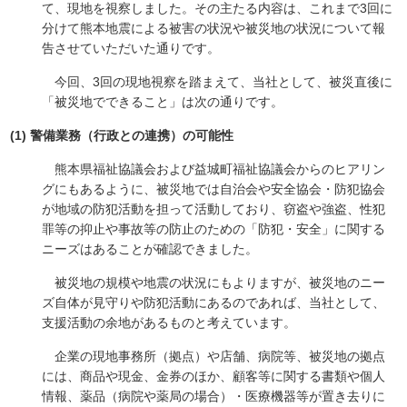
て、現地を視察しました。その主たる内容は、これまで3回に
分けて熊本地震による被害の状況や被災地の状況について報
告させていただいた通りです。
今回、3回の現地視察を踏まえて、当社として、被災直後に
「被災地でできること」は次の通りです。
(1) 警備業務（行政との連携）の可能性
熊本県福祉協議会および益城町福祉協議会からのヒアリン
グにもあるように、被災地では自治会や安全協会・防犯協会
が地域の防犯活動を担って活動しており、窃盗や強盗、性犯
罪等の抑止や事故等の防止のための「防犯・安全」に関する
ニーズはあることが確認できました。
被災地の規模や地震の状況にもよりますが、被災地のニー
ズ自体が見守りや防犯活動にあるのであれば、当社として、
支援活動の余地があるものと考えています。
企業の現地事務所（拠点）や店舗、病院等、被災地の拠点
には、商品や現金、金券のほか、顧客等に関する書類や個人
情報、薬品（病院や薬局の場合）・医療機器等が置き去りに