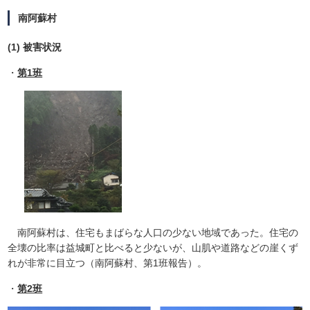
南阿蘇村
(1) 被害状況
・
第1班
南阿蘇村は、住宅もまばらな人口の少ない地域であった。住宅の
全壊の比率は益城町と比べると少ないが、山肌や道路などの崖くず
れが非常に目立つ（南阿蘇村、第1班報告）。
・
第2班