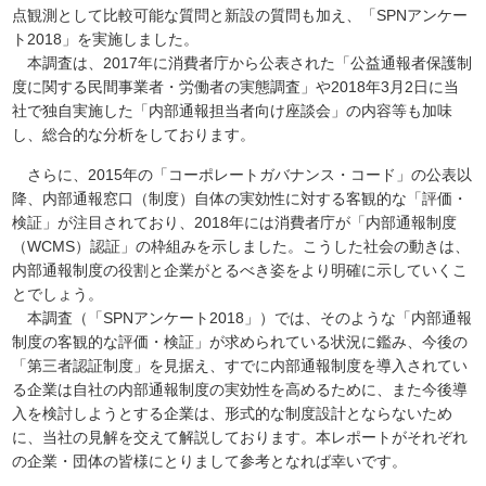
点観測として比較可能な質問と新設の質問も加え、「SPNアンケー
ト2018」を実施しました。
本調査は、2017年に消費者庁から公表された「公益通報者保護制
度に関する民間事業者・労働者の実態調査」や2018年3月2日に当
社で独自実施した「内部通報担当者向け座談会」の内容等も加味
し、総合的な分析をしております。
さらに、2015年の「コーポレートガバナンス・コード」の公表以
降、内部通報窓口（制度）自体の実効性に対する客観的な「評価・
検証」が注目されており、2018年には消費者庁が「内部通報制度
（WCMS）認証」の枠組みを示しました。こうした社会の動きは、
内部通報制度の役割と企業がとるべき姿をより明確に示していくこ
とでしょう。
本調査（「SPNアンケート2018」）では、そのような「内部通報
制度の客観的な評価・検証」が求められている状況に鑑み、今後の
「第三者認証制度」を見据え、すでに内部通報制度を導入されてい
る企業は自社の内部通報制度の実効性を高めるために、また今後導
入を検討しようとする企業は、形式的な制度設計とならないため
に、当社の見解を交えて解説しております。本レポートがそれぞれ
の企業・団体の皆様にとりまして参考となれば幸いです。