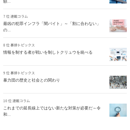
額...
7 位 連載コラム
最凶の犯罪インフラ「闇バイト」～「割に合わない」
の...
8 位 暴排トピックス
情報を制する者が戦いを制しトクリュウを統べる
9 位 暴排トピックス
暴力団の歴史と社会との関わり
10 位 連載コラム
これまでの延長線上ではない新たな対策が必要だ～令
和...