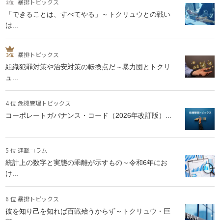
暴排トピックス
「できることは、すべてやる」～トクリュウとの戦い
は...
暴排トピックス
組織犯罪対策や治安対策の転換点だ～暴力団とトクリ
ュ...
4 位 危機管理トピックス
コーポレートガバナンス・コード（2026年改訂版）...
5 位 連載コラム
統計上の数字と実態の乖離が示すもの～令和6年にお
け...
6 位 暴排トピックス
彼を知り己を知れば百戦殆うからず～トクリュウ・巨