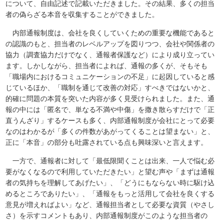
について、自由記述で記載いただきました。その結果、多くの担当
者の偽らざる本音を収集することができました。
内部通報制度は、会社を良くしていくための重要な機能であると
の認識のもと、担当者のレベルアップを図りつつ、会社や関係者の
協力（調査協力だけでなく、通報者保護など）により成り立ってい
ます。しかしながら、担当者によれば、通報の多くが、そもそも
「職場内におけるコミュニケーションの不足」に起因していると感
じているほか、「職制を通じて改善の対応」すべきではないかと、
的確に問題の本質を突いた内容が多く見受けられました。また、通
報の中には「匿名で、単なる不満や中傷」を撒き散らすだけで「正
直うんざり」するケースも多く、内部通報制度が会社にとって必要
なのはわかるが「多くの件数があがってくることは望まない」と、
正に「本音」の部分も吐露されている点も興味深いと言えます。
一方で、通報者に対して「最低限聞くことは出来、一人で悩む必
要がなくなるので利用していただきたい」と望む声や「まずは通報
者の気持ちを理解してあげたい」、「どうにもならない時に駆け込
めるところでありたい」、「通報をもっと活用して会社を良くする
意見が増えればよい」など、通報担当者として必要な資質（やさし
さ）を示すコメントもあり、内部通報制度がこのような担当者の