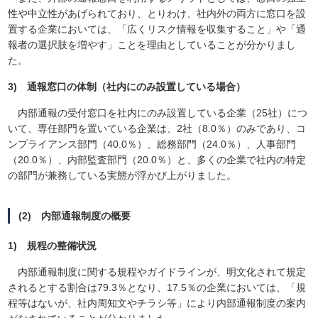
性や中立性があげられており、とりわけ、社内外の両方に窓口を設
置する企業においては、「広くリスク情報を収集すること」や「通
報者の選択肢を増やす」ことを理由としていることが分かりまし
た。
3) 通報窓口の体制（社内にのみ設置している場合）
内部通報の受付窓口を社内にのみ設置している企業（25社）につ
いて、専任部門を置いている企業は、2社（8.0％）のみであり、コ
ンプライアンス部門（40.0％）、総務部門（24.0％）、人事部門
（20.0％）、内部監査部門（20.0％）と、多くの企業で社内の特定
の部門が兼務している実態が浮かび上がりました。
(2) 内部通報制度の概要
1) 規程の整備状況
内部通報制度に関する規程やガイドラインが、明文化されて規定
されるとする割合は79.3％となり、17.5％の企業においては、「規
程等はないが、社内周知文やチラシ等」により内部通報制度の案内