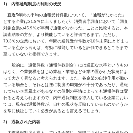
1) 内部通報制度の利用の状況
直近5年間の平均の通報受付件数について、「通報がなかった」
とする企業は21.9％に上りましたが、消費者庁調査において「調査
対象企業の45.9％が年間で通報がなかった」ことと比較すると、本
調査結果の方が、より機能していると評価できます。ただし、
79.3％の企業において、年間の通報受付件数が10件未満にとどまっ
ている点から言えば、有効に機能していると評価できるところまで
至っていないと指摘できます。
一般的に、通報件数（通報件数割合）には適正な水準というもの
はなく、企業規模をはじめ業種・業態など企業の置かれた状況によ
って大きく異なると考えられます。また、各企業の自浄作用が働い
ている場合と、それとは逆に制度の周知が不十分であったり、通報
しづらい企業風土があるなどの個別の事情によっても通報件数は変
わると考えられますので、内部通報制度を導入している企業におい
ては、現在の通報件数が、自社の現状を反映しているものかどうか
を常に検証していく必要があるとも言えるでしょう。
2) 通報された内容
内部通報制度を導入している企業に、実際にあがってきた通報の