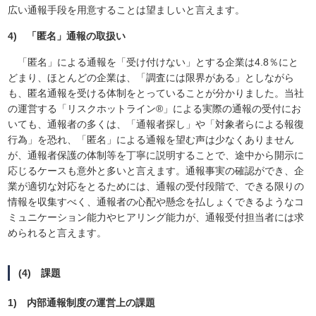
広い通報手段を用意することは望ましいと言えます。
4) 「匿名」通報の取扱い
「匿名」による通報を「受け付けない」とする企業は4.8％にと
どまり、ほとんどの企業は、「調査には限界がある」としながら
も、匿名通報を受ける体制をとっていることが分かりました。当社
の運営する「リスクホットライン®」による実際の通報の受付にお
いても、通報者の多くは、「通報者探し」や「対象者らによる報復
行為」を恐れ、「匿名」による通報を望む声は少なくありません
が、通報者保護の体制等を丁寧に説明することで、途中から開示に
応じるケースも意外と多いと言えます。通報事実の確認ができ、企
業が適切な対応をとるためには、通報の受付段階で、できる限りの
情報を収集すべく、通報者の心配や懸念を払しょくできるようなコ
ミュニケーション能力やヒアリング能力が、通報受付担当者には求
められると言えます。
(4) 課題
1) 内部通報制度の運営上の課題