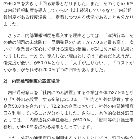
の46.3％を大きく上回る結果となりました。また、そのうち57.6％
は内部通報制度を導入してから5年以上経過しているなど、内部通
報制度がある程度浸透し、定着しつつある状況であることも分かり
ました。
さらに、内部通報制度を導入する理由としては、「違法行為、そ
の他の問題の未然防止・早期発見のため」が77.0％と最も高く、次
いで「従業員が安心して働ける環境の整備」が54.1％と続く結果と
なりました。一方で、導入しない理由としては「必要だと思うが、
優先度が低い」が50.0％となり、「人手が足りない」、「コストが
かかる」がそれぞれ20.0％ずつの回答がありました。
2) 内部通報制度の設置場所
内部通報窓口を「社内にのみ設置」する企業は全体の27.9％とな
り「社外のみ設置」する企業は21.3％、「社内と社外に設置」する
企業50.8％を合わせて、72.2％の企業において、社外の内部通報窓
口を利用していることが分かりました。さらに、具体的な社外窓口
としては、「内部通報の専任会社」が50.0％、「顧問等の弁護士事
務所」が45.0％を占める結果となっています。
また、外部の通報窓口を利用するメリットとしては、窓口の独立