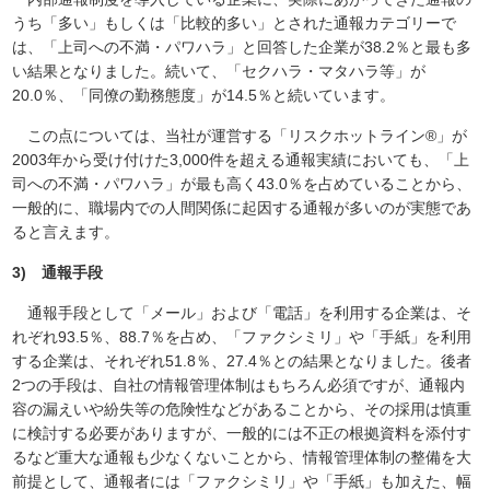
うち「多い」もしくは「比較的多い」とされた通報カテゴリーで
は、「上司への不満・パワハラ」と回答した企業が38.2％と最も多
い結果となりました。続いて、「セクハラ・マタハラ等」が
20.0％、「同僚の勤務態度」が14.5％と続いています。
この点については、当社が運営する「リスクホットライン®」が
2003年から受け付けた3,000件を超える通報実績においても、「上
司への不満・パワハラ」が最も高く43.0％を占めていることから、
一般的に、職場内での人間関係に起因する通報が多いのが実態であ
ると言えます。
3) 通報手段
通報手段として「メール」および「電話」を利用する企業は、そ
れぞれ93.5％、88.7％を占め、「ファクシミリ」や「手紙」を利用
する企業は、それぞれ51.8％、27.4％との結果となりました。後者
2つの手段は、自社の情報管理体制はもちろん必須ですが、通報内
容の漏えいや紛失等の危険性などがあることから、その採用は慎重
に検討する必要がありますが、一般的には不正の根拠資料を添付す
るなど重大な通報も少なくないことから、情報管理体制の整備を大
前提として、通報者には「ファクシミリ」や「手紙」も加えた、幅