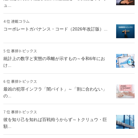
ュ...
4 位 連載コラム
コーポレートガバナンス・コード（2026年改訂版）...
5 位 暴排トピックス
統計上の数字と実態の乖離が示すもの～令和6年にお
け...
6 位 暴排トピックス
最凶の犯罪インフラ「闇バイト」～「割に合わない」
の...
7 位 暴排トピックス
彼を知り己を知れば百戦殆うからず～トクリュウ・巨
額...