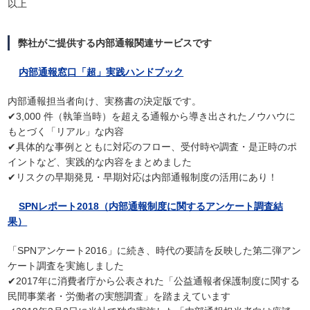
以上
弊社がご提供する内部通報関連サービスです
内部通報窓口「超」実践ハンドブック
内部通報担当者向け、実務書の決定版です。
✔3,000 件（執筆当時）を超える通報から導き出されたノウハウに
もとづく「リアル」な内容
✔具体的な事例とともに対応のフロー、受付時や調査・是正時のポ
イントなど、実践的な内容をまとめました
✔リスクの早期発見・早期対応は内部通報制度の活用にあり！
SPNレポート2018（内部通報制度に関するアンケート調査結
果）
「SPNアンケート2016」に続き、時代の要請を反映した第二弾アン
ケート調査を実施しました
✔2017年に消費者庁から公表された「公益通報者保護制度に関する
民間事業者・労働者の実態調査」を踏まえています