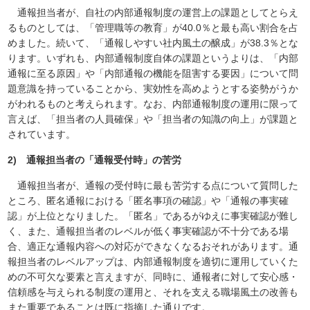
通報担当者が、自社の内部通報制度の運営上の課題としてとらえ
るものとしては、「管理職等の教育」が40.0％と最も高い割合を占
めました。続いて、「通報しやすい社内風土の醸成」が38.3％とな
ります。いずれも、内部通報制度自体の課題というよりは、「内部
通報に至る原因」や「内部通報の機能を阻害する要因」について問
題意識を持っていることから、実効性を高めようとする姿勢がうか
がわれるものと考えられます。なお、内部通報制度の運用に限って
言えば、「担当者の人員確保」や「担当者の知識の向上」が課題と
されています。
2) 通報担当者の「通報受付時」の苦労
通報担当者が、通報の受付時に最も苦労する点について質問した
ところ、匿名通報における「匿名事項の確認」や「通報の事実確
認」が上位となりました。「匿名」であるがゆえに事実確認が難し
く、また、通報担当者のレベルが低く事実確認が不十分である場
合、適正な通報内容への対応ができなくなるおそれがあります。通
報担当者のレベルアップは、内部通報制度を適切に運用していくた
めの不可欠な要素と言えますが、同時に、通報者に対して安心感・
信頼感を与えられる制度の運用と、それを支える職場風土の改善も
また重要であることは既に指摘した通りです。