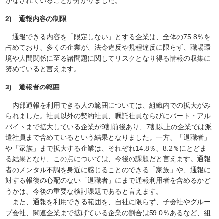
がなされていることが分かりました。
2) 通報内容の制限
通報できる内容を「限定しない」とする企業は、全体の75.8％を
占めており、多くの企業が、法令違反や規程違反に限らず、職場環
境や人間関係に至る諸問題に関してリスクとなり得る情報の収集に
努めていると言えます。
3) 通報者の範囲
内部通報を利用できる人の範囲については、組織内での拡大がみ
られました。社員以外の契約社員、嘱託社員ならびにパート・アル
バイトまで拡大している企業が9割前後あり、7割以上の企業では派
遣社員まで含めているという結果となりました。一方、「退職者」
や「家族」まで拡大する企業は、それぞれ14.8％、8.2％にとどま
る結果となり、この点については、今後の課題だと言えます。通報
者のメンタル不調を身近に感じることのできる「家族」や、通報に
対する報復の心配のない「退職者」にまで通報利用者を含めるかど
うかは、今後の重要な検討課題であると言えます。
また、通報を利用できる範囲を、自社に限らず、子会社やグルー
プ会社、関連企業まで拡げている企業の割合は59.0％あるなど、組