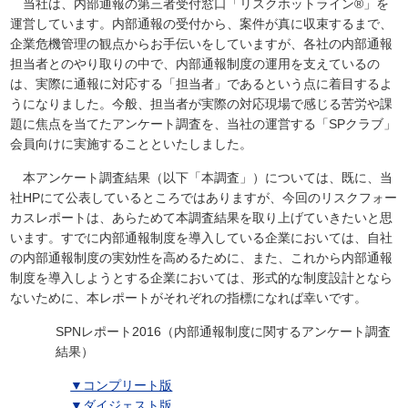
当社は、内部通報の第三者受付窓口「リスクホットライン®」を
運営しています。内部通報の受付から、案件が真に収束するまで、
企業危機管理の観点からお手伝いをしていますが、各社の内部通報
担当者とのやり取りの中で、内部通報制度の運用を支えているの
は、実際に通報に対応する「担当者」であるという点に着目するよ
うになりました。今般、担当者が実際の対応現場で感じる苦労や課
題に焦点を当てたアンケート調査を、当社の運営する「SPクラブ」
会員向けに実施することといたしました。
本アンケート調査結果（以下「本調査」）については、既に、当
社HPにて公表しているところではありますが、今回のリスクフォー
カスレポートは、あらためて本調査結果を取り上げていきたいと思
います。すでに内部通報制度を導入している企業においては、自社
の内部通報制度の実効性を高めるために、また、これから内部通報
制度を導入しようとする企業においては、形式的な制度設計となら
ないために、本レポートがそれぞれの指標になれば幸いです。
SPNレポート2016（内部通報制度に関するアンケート調査
結果）
▼
コンプリート版
▼
ダイジェスト版