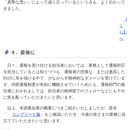
「真摯な思い」によって成り立っているという点も、よく伝わって
きました。
【
く
じ】
へ
４．最後に
日々、通報を受け付ける担当者においては、業務として通報対応
を担当しているとは知りつつも、通報者の悲痛な、または激高した
叫びに耳を傾ける中で、少なからず精神的なダメージを受けていま
す。内部通報制度が有効に機能させていくためにも、通報部門の責
任者におかれましては、担当者の精神面でのフォローなどにも十分
に気を配っていただきたいと思います。
以上、本調査結果の概要につきご紹介いたしましたが、是非、
「
コンプリート版
」をご確認いただき、今後の皆さまの業務に役
立てていただきたいと思います。