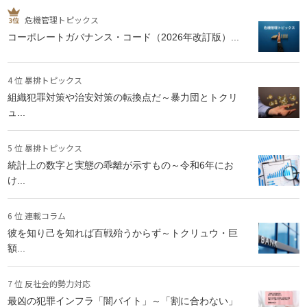
危機管理トピックス
コーポレートガバナンス・コード（2026年改訂版）...
4 位 暴排トピックス
組織犯罪対策や治安対策の転換点だ～暴力団とトクリ
ュ...
5 位 暴排トピックス
統計上の数字と実態の乖離が示すもの～令和6年にお
け...
6 位 連載コラム
彼を知り己を知れば百戦殆うからず～トクリュウ・巨
額...
7 位 反社会的勢力対応
最凶の犯罪インフラ「闇バイト」～「割に合わない」