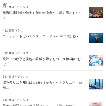
暴排トピックス
組織犯罪対策や治安対策の転換点だ～暴力団とトクリ
ュ...
4 位 連載コラム
コーポレートガバナンス・コード（2026年改訂版）...
5 位 暴排トピックス
統計上の数字と実態の乖離が示すもの～令和6年にお
け...
6 位 暴排トピックス
彼を知り己を知れば百戦殆うからず～トクリュウ・巨
額...
7 位 暴排トピックス
最凶の犯罪インフラ「闇バイト」～「割に合わない」