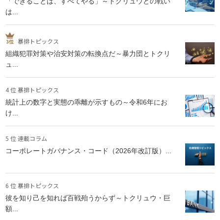
「できることは、すべてやる」～トクリュウとの戦い
は...
暴排トピックス
組織犯罪対策や治安対策の転換点だ～暴力団とトクリ
ュ...
4 位 暴排トピックス
統計上の数字と実態の乖離が示すもの～令和6年にお
け...
5 位 連載コラム
コーポレートガバナンス・コード（2026年改訂版）...
6 位 暴排トピックス
彼を知り己を知れば百戦殆うからず～トクリュウ・巨
額...