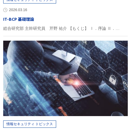
2026.03.16
IT-BCP 基礎理論
総合研究部 主幹研究員 芹野 祐介 【もくじ】 Ⅰ．序論 Ⅱ．…
情報セキュリティ トピックス