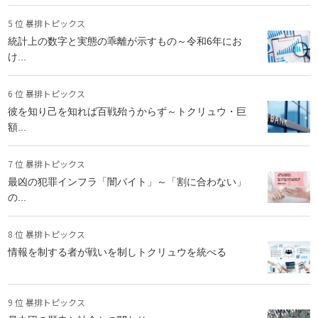
5 位 暴排トピックス
統計上の数字と実態の乖離が示すもの～令和6年にお
け...
6 位 暴排トピックス
彼を知り己を知れば百戦殆うからず～トクリュウ・巨
額...
7 位 暴排トピックス
最凶の犯罪インフラ「闇バイト」～「割に合わない」
の...
8 位 暴排トピックス
情報を制する者が戦いを制しトクリュウを統べる
9 位 暴排トピックス