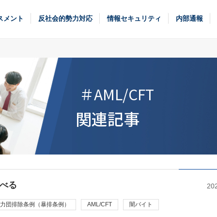
スメント
反社会的勢力対応
情報セキュリティ
内部通報
＃AML/CFT
関連記事
べる
20
力団排除条例（暴排条例）
AML/CFT
闇バイト