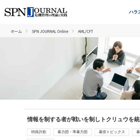
ハラ
ホーム
SPN JOURNAL Online
AML/CFT
情報を制する者が戦いを制しトクリュウを統
特殊詐欺
暴力団・準暴力団
暴排トピックス
暴