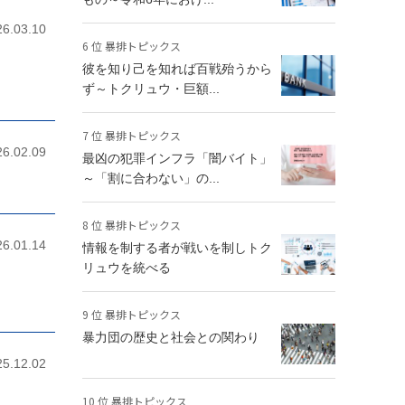
26.03.10
6 位 暴排トピックス
彼を知り己を知れば百戦殆うから
ず～トクリュウ・巨額...
7 位 暴排トピックス
26.02.09
最凶の犯罪インフラ「闇バイト」
～「割に合わない」の...
8 位 暴排トピックス
26.01.14
情報を制する者が戦いを制しトク
リュウを統べる
9 位 暴排トピックス
暴力団の歴史と社会との関わり
25.12.02
10 位 暴排トピックス