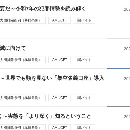
要だ～令和7年の犯罪情勢を読み解く
20
力団排除条例（暴排条例）
AML/CFT
闇バイト
滅に向けて
20
力団排除条例（暴排条例）
AML/CFT
闇バイト
～世界でも類を見ない「架空名義口座」導入
20
力団排除条例（暴排条例）
AML/CFT
闇バイト
く～実態を「より深く」知るということ
20
力団排除条例（暴排条例）
AML/CFT
闇バイト