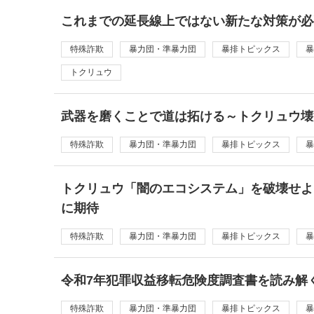
これまでの延長線上ではない新たな対策が必
特殊詐欺
暴力団・準暴力団
暴排トピックス
暴
トクリュウ
武器を磨くことで道は拓ける～トクリュウ壊
特殊詐欺
暴力団・準暴力団
暴排トピックス
暴
トクリュウ「闇のエコシステム」を破壊せよ
に期待
特殊詐欺
暴力団・準暴力団
暴排トピックス
暴
令和7年犯罪収益移転危険度調査書を読み解
特殊詐欺
暴力団・準暴力団
暴排トピックス
暴