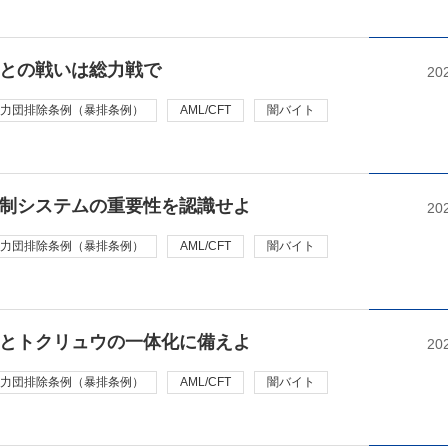
との戦いは総力戦で
20
力団排除条例（暴排条例）
AML/CFT
闇バイト
制システムの重要性を認識せよ
20
力団排除条例（暴排条例）
AML/CFT
闇バイト
とトクリュウの一体化に備えよ
20
力団排除条例（暴排条例）
AML/CFT
闇バイト