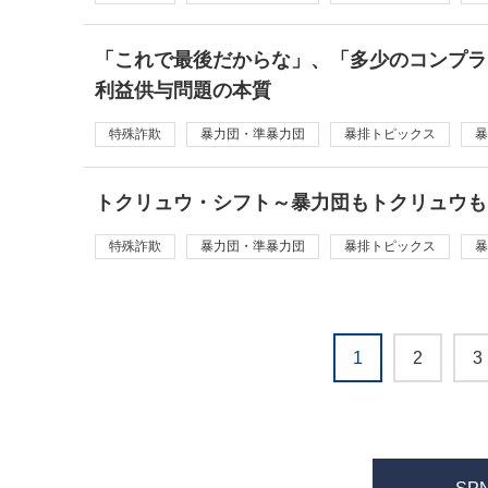
「これで最後だからな」、「多少のコンプラ
利益供与問題の本質
特殊詐欺
暴力団・準暴力団
暴排トピックス
暴
トクリュウ・シフト～暴力団もトクリュウも
特殊詐欺
暴力団・準暴力団
暴排トピックス
暴
1
2
3