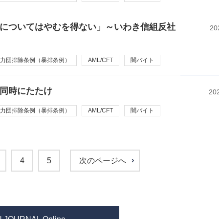
についてはやむを得ない」～いわき信組反社
20
力団排除条例（暴排条例）
AML/CFT
闇バイト
同時にたたけ
20
力団排除条例（暴排条例）
AML/CFT
闇バイト
4
5
次のページへ