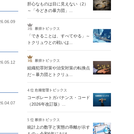
肝心なものは目に見えない（2）
～「今どきの暴力団」...
26.06.09
暴排トピックス
「できることは、すべてやる」～
トクリュウとの戦いは...
暴排トピックス
26.05.12
組織犯罪対策や治安対策の転換点
だ～暴力団とトクリュ...
4 位 危機管理トピックス
コーポレートガバナンス・コード
26.04.07
（2026年改訂版）...
5 位 暴排トピックス
統計上の数字と実態の乖離が示す
もの～令和6年におけ...