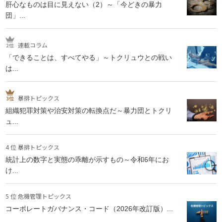
肝心なものは目に見えない（2）～「今どきの暴力
団」...
連載コラム
「できることは、すべてやる」～トクリュウとの戦い
は...
暴排トピックス
組織犯罪対策や治安対策の転換点だ～暴力団とトクリ
ュ...
4 位 暴排トピックス
統計上の数字と実態の乖離が示すもの～令和6年にお
け...
5 位 危機管理トピックス
コーポレートガバナンス・コード（2026年改訂版）...