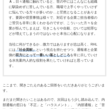
Ａ．
日々通報に触れていると、世の中にはこんなにも組織
に馴染めずに苦しんでいる方、職場で上手くやっていけず
に悩んでいる方々が多いのか…と茫然となることがありま
す。要因や背景事情は様々で、対応する企業ご担当者様の
ご苦労も非常に良くわかるのですが、こういった方々を企
業が拒んでしまえば、引きこもりや自殺、ひいては犯罪な
どが増えてしまうのではないかと本当に心配になります。
当社に何ができるか…微力ではありますが志は高く、RHL
には
「社会貢献」
という視点を持たせつつ、通報者と企業
側の
双方にとって一番いい落としどころ
を常に示していけ
る水先案内人的な役割を果たしていければと思っていま
す。
ここまで、聞きごたえのあるご回答をいただきありがとうございま
す。
まだまだ聞きたいことはあるので、次回はもう少し踏み込んで、内
部通報の窓口を「不正」と「ハラスメント」、「内部通報」と「苦