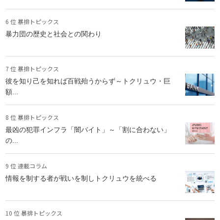
6 位 暴排トピックス
暴力団の歴史と社会との関わり
7 位 暴排トピックス
彼を知り己を知れば百戦殆うからず～トクリュウ・巨
額...
8 位 暴排トピックス
最凶の犯罪インフラ「闇バイト」～「割に合わない」
の...
9 位 連載コラム
情報を制する者が戦いを制しトクリュウを統べる
10 位 暴排トピックス