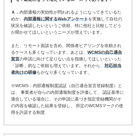
Ａ．
内部通報の実効性が問われるようになってきているた
めか、
内部通報に関するWebアンケート
を実施して自社の
状況を確認したいというご依頼、特に他社と比較してどう
か聞かせてほしいというニーズが増えています。
また、リモート面談を含め、関係者ヒアリングを依頼され
るケースも多くなっています。あとは、
WCMSの自己適合
宣言
の申請に向けて足りない点を指摘してほしいといった
「診断」的なご依頼も増えています。それから、
対応担当
者向けの研修
もかなり多くなっています。
※WCMS：内部通報制度認証（自己適合宣言登録制度）と
は、 事業者が自らの内部通報制度を評価して、 認証基準に
適合している場合に、その申請に基づき指定登録機関がそ
の内容を確認した結果を登録し、 所定のWCMSマークの使
用を許諾する制度