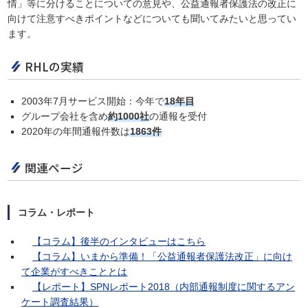
情」等に分けることについての意見や、公益通報者保護法の改正に
向けて注意すべきポイントなどについても聞いてみたいと思ってい
ます。
RHLの実績
2003年7月サービス開始：今年で
18年目
グループ会社を含め
約1000社
の通報を受付
2020年の年間通報件数は
1863件
関連ページ
コラム・レポート
【コラム】後半のインタビューはこちら
【コラム】いまから準備！「公益通報者保護法改正」に向け
て企業がすべきこととは
【レポート】SPNレポート2018（内部通報制度に関するアン
ケート調査結果）