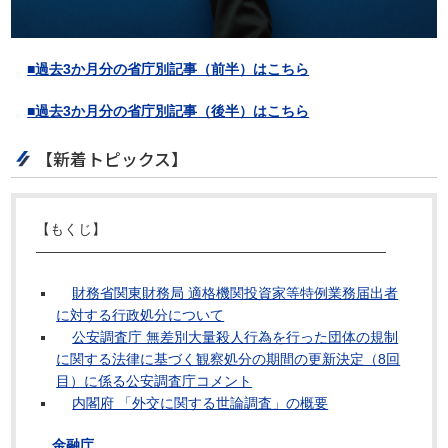
■過去3か月分の省庁別記事（前半）はこちら
■過去3か月分の省庁別記事（後半）はこちら
【新着トピックス】
【もくじ】
―――――――――――――――――――――――――
財務省関東財務局 適格機関投資家等特例業務届出者
に対する行政処分について
公安調査庁 無差別大量殺人行為を行った団体の規制
に関する法律に基づく観察処分の期間の更新決定（8回
目）に係る公安調査庁コメント
内閣府 「外交に関する世論調査」の概要
金融庁