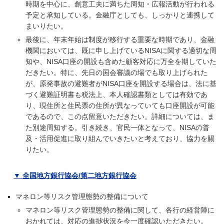
時期を中心に、創意工夫に満ちた周知・広報活動が行われる
予定と承知している。金融庁としても、しっかりと連携して
まいりたい。
最後に、年末年始は制度が移行する重要な時期であり、金融
機関においては、既に申し上げているNISAに関する適切な周
知や、NISA口座の開設も含めた顧客対応に万全を期していた
だきたい。特に、先日の国会審議の場でも取り上げられた
が、原発事故の避難者がNISA口座を開設する場合は、法に基
づく避難証明書も税法上、本人確認書類としては有効であ
り、現住所と住民票の住所が異なっていても口座開設が可能
であるので、この点留意いただきたい。詳細については、ま
た別途周知する。引き続き、官民一体となって、NISAの普
及・活用促進に取り組んでいきたいと考えており、協力を賜
りたい。
▼ 全国地方銀行協会/第二地方銀行協会
マネロン等リスク管理態勢の整備について
マネロン等リスク管理態勢の整備に関して、各行の経営陣に
おかれては、対応の進捗状況を今一度確認いただきたい。