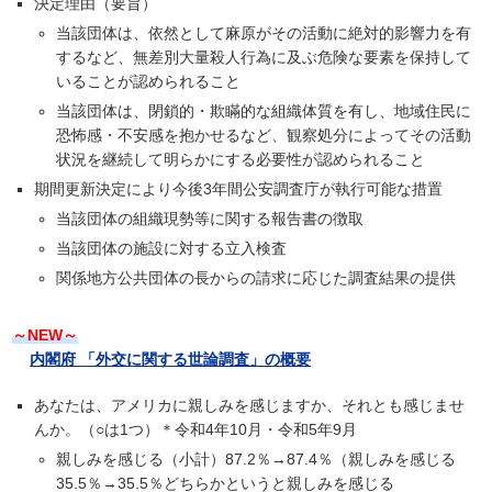
決定理由（要旨）
当該団体は、依然として麻原がその活動に絶対的影響力を有
するなど、無差別大量殺人行為に及ぶ危険な要素を保持して
いることが認められること
当該団体は、閉鎖的・欺瞞的な組織体質を有し、地域住民に
恐怖感・不安感を抱かせるなど、観察処分によってその活動
状況を継続して明らかにする必要性が認められること
期間更新決定により今後3年間公安調査庁が執行可能な措置
当該団体の組織現勢等に関する報告書の徴取
当該団体の施設に対する立入検査
関係地方公共団体の長からの請求に応じた調査結果の提供
～NEW～
内閣府 「外交に関する世論調査」の概要
あなたは、アメリカに親しみを感じますか、それとも感じませ
んか。（○は1つ）＊令和4年10月・令和5年9月
親しみを感じる（小計）87.2％→87.4％（親しみを感じる
35.5％→35.5％どちらかというと親しみを感じる