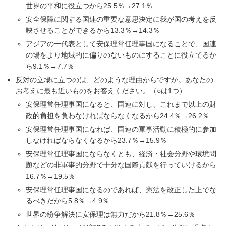
世界の平和に役立つから25.5％→27.1％
安全保障に関する国連の重要な意思決定に我が国の考えを反
映させることができるから13.3％→14.3％
アジアの一代表として安保理常任理事国になることで、国連
の場をより地域的に偏りのないものにすることに役立てるか
ら9.1％→7.7％
反対の立場に立つのは、どのような理由からですか。あなたの
お考えに最も近いものをお答えください。（○は1つ）
安保理常任理事国になると、国連に対し、これまで以上の財
政的負担を負わなければならなくなるから24.4％→26.2％
安保理常任理事国になれば、国連の軍事活動に積極的に参加
しなければならなくなるから23.7％→15.9％
安保理常任理事国にならなくとも、経済・社会分野や環境問
題などの非軍事的分野で十分な国際貢献を行っていけるから
16.7％→19.5％
安保理常任理事国になるのであれば、憲法を改正した上でな
るべきだから5.8％→4.9％
世界の紛争解決に安保理は無力だから21.8％→25.6％