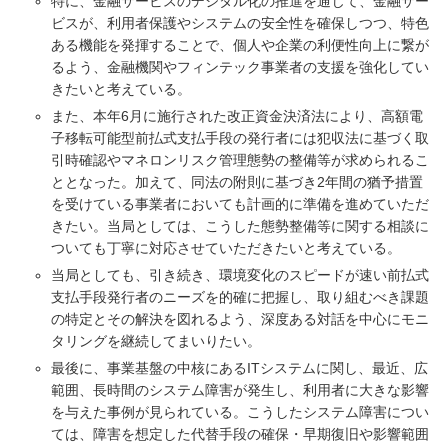
特に、金融サービスのデジタル化の推進を通じて、金融サー
ビスが、利用者保護やシステムの安全性を確保しつつ、特色
ある機能を発揮することで、個人や企業の利便性向上に繋が
るよう、金融機関やフィンテック事業者の支援を強化してい
きたいと考えている。
また、本年6月に施行された改正資金決済法により、高額電
子移転可能型前払式支払手段の発行者には犯収法に基づく取
引時確認やマネロンリスク管理態勢の整備等が求められるこ
ととなった。加えて、同法の附則に基づき2年間の猶予措置
を受けている事業者においても計画的に準備を進めていただ
きたい。当局としては、こうした態勢整備等に関する相談に
ついても丁寧に対応させていただきたいと考えている。
当局としても、引き続き、環境変化のスピードが速い前払式
支払手段発行者のニーズを的確に把握し、取り組むべき課題
の特定とその解決を図れるよう、深度ある対話を中心にモニ
タリングを継続してまいりたい。
最後に、事業基盤の中核にあるITシステムに関し、最近、広
範囲、長時間のシステム障害が発生し、利用者に大きな影響
を与えた事例が見られている。こうしたシステム障害につい
ては、障害を想定した代替手段の確保・早期復旧や影響範囲