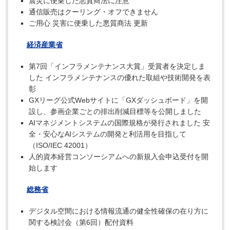
震災に便乗した悪質商法に注意
通信販売はクーリング・オフできません
ご用心 災害に便乗した悪質商法 更新
経済産業省
第7回「インフラメンテナンス大賞」受賞者を決定しま
した インフラメンテナンスの優れた取組や技術開発を表
彰
GXリーグ公式Webサイトに「GXダッシュボード」を開
設し、参画企業ごとの排出削減目標等を公開しました
AIマネジメントシステムの国際規格が発行されました 安
全・安心なAIシステムの開発と利活用を目指して
（ISO/IEC 42001）
人的資本経営コンソーシアムへの新規入会申込受付を開
始します
総務省
デジタル空間における情報流通の健全性確保の在り方に
関する検討会（第6回）配付資料