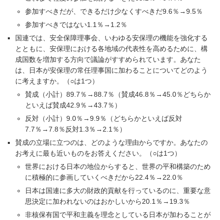
参加すべきだが、できるだけ少なくすべきだ9.6％→9.5％
参加すべきではない1.1％→1.2％
国連では、安全保障理事会、いわゆる安保理の機能を強化する
とともに、安保理における各地域の代表性を高めるために、構
成国数を増加する方向で議論がすすめられています。あなた
は、日本が安保理の常任理事国に加わることについてどのよう
に考えますか。（○は1つ）
賛成（小計）89.7％→88.7％（賛成46.8％→45.0％どちらか
といえば賛成42.9％→43.7％）
反対（小計）9.0％→9.9％（どちらかといえば反対
7.7％→7.8％反対1.3％→2.1％）
賛成の立場に立つのは、どのような理由からですか。あなたの
お考えに最も近いものをお答えください。（○は1つ）
世界における日本の地位からすると、世界の平和構築のため
に積極的に参画していくべきだから22.4％→22.0％
日本は国連に多大の財政的貢献を行っているのに、重要な意
思決定に加われないのはおかしいから20.1％→19.3％
非核保有国で平和主義を理念としている日本が加わることが