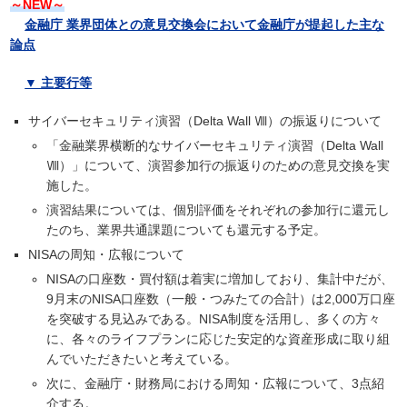
～NEW～
金融庁 業界団体との意見交換会において金融庁が提起した主な
論点
▼ 主要行等
サイバーセキュリティ演習（Delta Wall Ⅷ）の振返りについて
「金融業界横断的なサイバーセキュリティ演習（Delta Wall
Ⅷ）」について、演習参加行の振返りのための意見交換を実
施した。
演習結果については、個別評価をそれぞれの参加行に還元し
たのち、業界共通課題についても還元する予定。
NISAの周知・広報について
NISAの口座数・買付額は着実に増加しており、集計中だが、
9月末のNISA口座数（一般・つみたての合計）は2,000万口座
を突破する見込みである。NISA制度を活用し、多くの方々
に、各々のライフプランに応じた安定的な資産形成に取り組
んでいただきたいと考えている。
次に、金融庁・財務局における周知・広報について、3点紹
介する。