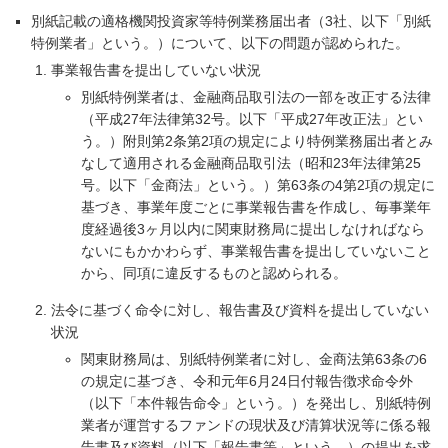
別紙記載の適格機関投資家等特例業務届出者（3社、以下「別紙
特例業者」という。）について、以下の問題が認められた。
事業報告書を提出していない状況
別紙特例業者は、金融商品取引法の一部を改正する法律
（平成27年法律第32号。以下「平成27年改正法」とい
う。）附則第2条第2項の規定により特例業務届出者とみ
なして適用される金融商品取引法（昭和23年法律第25
号。以下「金商法」という。）第63条の4第2項の規定に
基づき、事業年度ごとに事業報告書を作成し、毎事業年
度経過後3ヶ月以内に関東財務局に提出しなければなら
ないにもかかわらず、事業報告書を提出していないこと
から、同項に違反するものと認められる。
法令に基づく命令に対し、報告書及び資料を提出していない
状況
関東財務局は、別紙特例業者に対し、金商法第63条の6
の規定に基づき、令和元年6月24日付報告徴求命令外
（以下「本件報告命令」という。）を発出し、別紙特例
業者が運営するファンドの現状及び清算状況等に係る報
告書及び資料（以下「報告書等」という。）の提出を求