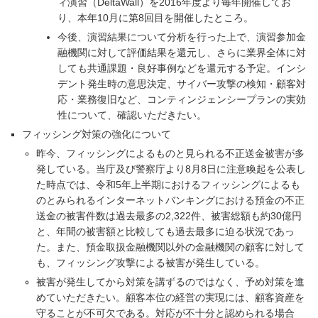
ィ演習（DeltaWall）を2016年度より毎年開催してお
り、本年10月に第8回目を開催したところ。
今後、演習結果について分析を行った上で、演習参加金
融機関に対して評価結果を還元し、さらに業界全体に対
しても共通課題・良好事例などを還元する予定。インシ
デント発生時の意思決定、サイバー攻撃の検知・顧客対
応・業務復旧など、コンティンジェンシープランの実効
性について、確認いただきたい。
フィッシング対策の強化について
昨今、フィッシングによるものと見られる不正送金被害が多
発している。当庁及び警察庁より8月8日に注意喚起を公表し
た時点では、令和5年上半期におけるフィッシングによるも
のとみられるインターネットバンキングにおける預金の不正
送金の被害件数は過去最多の2,322件、被害総額も約30億円
と、年間の被害額と比較しても過去最多に迫る状況であっ
た。また、預金取扱金融機関以外の金融機関の顧客に対して
も、フィッシング攻撃による被害が発生している。
被害が発生してから対策を講ずるのではなく、予め対策を進
めていただきたい。顧客本位の経営の実現には、顧客資産を
守ることが不可欠である。対応が不十分と認められる場合