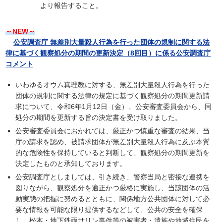
より報告すること。
～NEW～
公安調査庁 無差別大量殺人行為を行った団体の規制に関する法
律に基づく観察処分の期間の更新決定（8回目）に係る公安調査庁
コメント
いわゆるオウム真理教に対する、無差別大量殺人行為を行った
団体の規制に関する法律の規定に基づく観察処分の期間更新請
求について、令和6年1月12日（金）、公安審査委員会から、同
処分の期間を更新する旨の決定書を受け取りました。
公安審査委員会におかれては、厳正かつ慎重な審査の結果、当
庁の請求を認め、被請求団体が無差別大量殺人行為に及ぶ本質
的な危険性を保持していると判断して、観察処分の期間更新を
決定したものと承知しております。
公安調査庁としましては、引き続き、警察当局と密接な連携を
図りながら、観察処分を適正かつ厳格に実施し、当該団体の活
動実態の把握に努めるとともに、関係地方公共団体に対して必
要な情報を可能な限り提供するなどして、公共の安全を確保
し、松本・地下鉄両サリン事件等の被害者・遺族や地域住民を