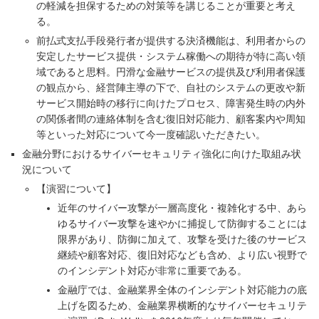
の軽減を担保するための対策等を講じることが重要と考え
る。
前払式支払手段発行者が提供する決済機能は、利用者からの
安定したサービス提供・システム稼働への期待が特に高い領
域であると思料。円滑な金融サービスの提供及び利用者保護
の観点から、経営陣主導の下で、自社のシステムの更改や新
サービス開始時の移行に向けたプロセス、障害発生時の内外
の関係者間の連絡体制を含む復旧対応能力、顧客案内や周知
等といった対応について今一度確認いただきたい。
金融分野におけるサイバーセキュリティ強化に向けた取組み状
況について
【演習について】
近年のサイバー攻撃が一層高度化・複雑化する中、あら
ゆるサイバー攻撃を速やかに捕捉して防御することには
限界があり、防御に加えて、攻撃を受けた後のサービス
継続や顧客対応、復旧対応なども含め、より広い視野で
のインシデント対応が非常に重要である。
金融庁では、金融業界全体のインシデント対応能力の底
上げを図るため、金融業界横断的なサイバーセキュリテ