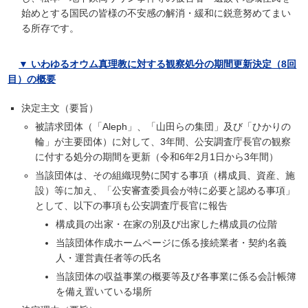
始めとする国民の皆様の不安感の解消・緩和に鋭意努めてまい
る所存です。
▼ いわゆるオウム真理教に対する観察処分の期間更新決定（8回
目）の概要
決定主文（要旨）
被請求団体（「Aleph」、「山田らの集団」及び「ひかりの
輪」が主要団体）に対して、3年間、公安調査庁長官の観察
に付する処分の期間を更新（令和6年2月1日から3年間）
当該団体は、その組織現勢に関する事項（構成員、資産、施
設）等に加え、「公安審査委員会が特に必要と認める事項」
として、以下の事項も公安調査庁長官に報告
構成員の出家・在家の別及び出家した構成員の位階
当該団体作成ホームページに係る接続業者・契約名義
人・運営責任者等の氏名
当該団体の収益事業の概要等及び各事業に係る会計帳簿
を備え置いている場所