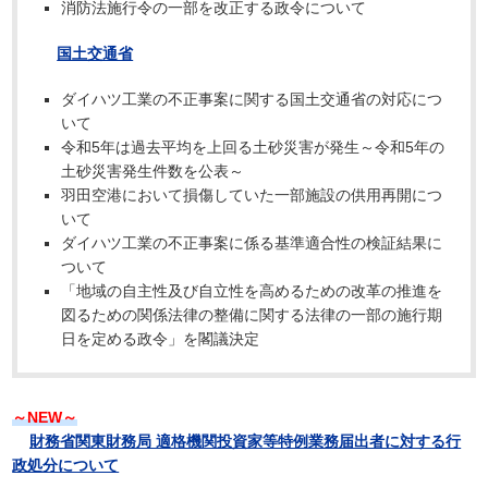
消防法施行令の一部を改正する政令について
国土交通省
ダイハツ工業の不正事案に関する国土交通省の対応につ
いて
令和5年は過去平均を上回る土砂災害が発生～令和5年の
土砂災害発生件数を公表～
羽田空港において損傷していた一部施設の供用再開につ
いて
ダイハツ工業の不正事案に係る基準適合性の検証結果に
ついて
「地域の自主性及び自立性を高めるための改革の推進を
図るための関係法律の整備に関する法律の一部の施行期
日を定める政令」を閣議決定
～NEW～
財務省関東財務局 適格機関投資家等特例業務届出者に対する行
政処分について