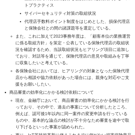
トプラクティス
サイバーセキュリティ対策の取組状況
代理店手数料ポイント制度をはじめとした、損保代理店
と保険会社との間の諸課題等を選定している。
また、これに加えて2023事務年度は、「顧客本位の業務運営
に係る取組方針」を策定・公表している保険代理店の取組状
況を確認するため、当該取組状況もヒアリング項目に追加し
ており、対話等を通じて、保険代理店の意見や取組みを丁寧
に収集したいと考えている。
各保険会社においては、ヒアリングの対象となった保険代理
店から相談や協力依頼があった場合には、親身な対応やご支
援をお願いしたい。
商品審査の効率化にかかる検討依頼について
現在、金融庁において、商品審査の効率化にかかる検討を行
っており、その中で、過去の事案について分析したところ、
例えば、認可後1年以内に同一案件の変更申請を行っている
ものや、基本的な論点の検討が不十分なため審査を途中で取
り下げるといった事案が認められた。