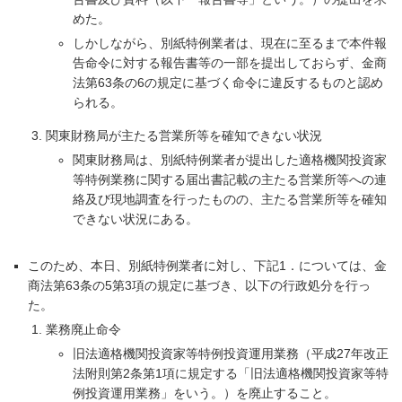
めた。
しかしながら、別紙特例業者は、現在に至るまで本件報
告命令に対する報告書等の一部を提出しておらず、金商
法第63条の6の規定に基づく命令に違反するものと認め
られる。
関東財務局が主たる営業所等を確知できない状況
関東財務局は、別紙特例業者が提出した適格機関投資家
等特例業務に関する届出書記載の主たる営業所等への連
絡及び現地調査を行ったものの、主たる営業所等を確知
できない状況にある。
このため、本日、別紙特例業者に対し、下記1．については、金
商法第63条の5第3項の規定に基づき、以下の行政処分を行っ
た。
業務廃止命令
旧法適格機関投資家等特例投資運用業務（平成27年改正
法附則第2条第1項に規定する「旧法適格機関投資家等特
例投資運用業務」をいう。）を廃止すること。