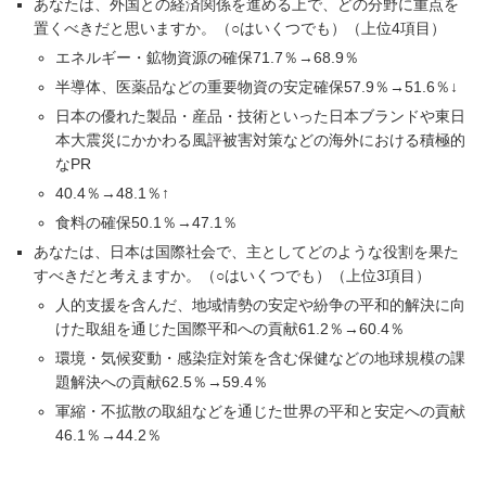
あなたは、外国との経済関係を進める上で、どの分野に重点を
置くべきだと思いますか。（○はいくつでも）（上位4項目）
エネルギー・鉱物資源の確保71.7％→68.9％
半導体、医薬品などの重要物資の安定確保57.9％→51.6％↓
日本の優れた製品・産品・技術といった日本ブランドや東日
本大震災にかかわる風評被害対策などの海外における積極的
なPR
40.4％→48.1％↑
食料の確保50.1％→47.1％
あなたは、日本は国際社会で、主としてどのような役割を果た
すべきだと考えますか。（○はいくつでも）（上位3項目）
人的支援を含んだ、地域情勢の安定や紛争の平和的解決に向
けた取組を通じた国際平和への貢献61.2％→60.4％
環境・気候変動・感染症対策を含む保健などの地球規模の課
題解決への貢献62.5％→59.4％
軍縮・不拡散の取組などを通じた世界の平和と安定への貢献
46.1％→44.2％