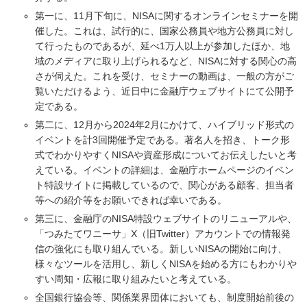
第一に、11月下旬に、NISAに関するオンラインセミナーを開
催した。これは、試行的に、国家公務員や地方公務員に対し
て行ったものであるが、延べ1万人以上が参加したほか、地
域のメディアに取り上げられるなど、NISAに対する関心の高
さが伺えた。これを受け、セミナーの動画は、一般の方がご
覧いただけるよう、近日中に金融庁ウェブサイトにて公開予
定である。
第二に、12月から2024年2月にかけて、ハイブリッド形式の
イベントを計3回開催予定である。著名人を招き、トーク形
式でわかりやすくNISAや資産形成についてお伝えしたいと考
えている。イベントの詳細は、金融庁ホームページのイベン
ト特設サイトに掲載しているので、関心がある顧客、担当者
等への紹介等をお願いできれば幸いである。
第三に、金融庁のNISA特設ウェブサイトのリニューアルや、
「つみたてワニーサ」X（旧Twitter）アカウントでの情報発
信の強化にも取り組んでいる。新しいNISAの開始に向け、
様々なツールを活用し、新しくNISAを始める方にもわかりや
すい周知・広報に取り組みたいと考えている。
全国銀行協会等、関係業界団体においても、制度開始前後の