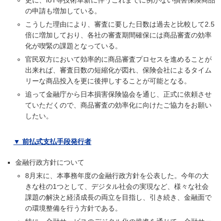
更に、IoT等技術革新に伴うこれまでに例がない損害保険商品
の申請も増加している。
こうした理由により、審査に要した日数は過去と比較して2.5
倍に増加しており、各社の審査期間確保には商品審査の効率
化が喫緊の課題となっている。
官民双方において効率的に商品審査プロセスを進めることが
出来れば、審査日数の短縮化が図れ、保険会社によるタイム
リーな商品投入を更に後押しすることが可能となる。
追って金融庁から日本損害保険協会を通じ、正式に依頼させ
ていただくので、商品審査の効率化に向けたご協力をお願い
したい。
▼ 前払式支払手段発行者
金融行政方針について
8月末に、本事務年度の金融行政方針を公表した。今年の大
きな柱の1つとして、デジタル社会の実現など、様々な社会
課題の解決と経済成長の両立を目指し、引き続き、金融面で
の環境整備を行う方針である。