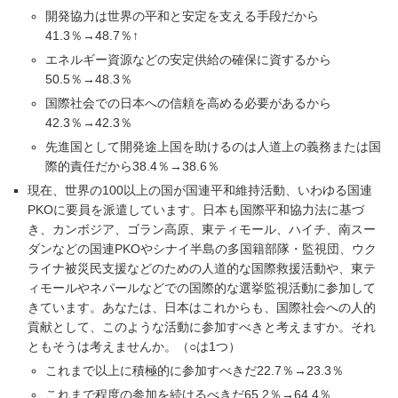
開発協力は世界の平和と安定を支える手段だから
41.3％→48.7％↑
エネルギー資源などの安定供給の確保に資するから
50.5％→48.3％
国際社会での日本への信頼を高める必要があるから
42.3％→42.3％
先進国として開発途上国を助けるのは人道上の義務または国
際的責任だから38.4％→38.6％
現在、世界の100以上の国が国連平和維持活動、いわゆる国連
PKOに要員を派遣しています。日本も国際平和協力法に基づ
き、カンボジア、ゴラン高原、東ティモール、ハイチ、南スー
ダンなどの国連PKOやシナイ半島の多国籍部隊・監視団、ウク
ライナ被災民支援などのための人道的な国際救援活動や、東テ
ィモールやネパールなどでの国際的な選挙監視活動に参加して
きています。あなたは、日本はこれからも、国際社会への人的
貢献として、このような活動に参加すべきと考えますか。それ
ともそうは考えませんか。（○は1つ）
これまで以上に積極的に参加すべきだ22.7％→23.3％
これまで程度の参加を続けるべきだ65.2％→64.4％