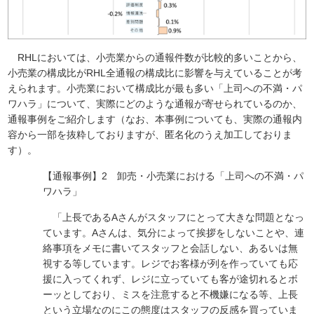
RHLにおいては、小売業からの通報件数が比較的多いことから、
小売業の構成比がRHL全通報の構成比に影響を与えていることが考
えられます。小売業において構成比が最も多い「上司への不満・パ
ワハラ」について、実際にどのような通報が寄せられているのか、
通報事例をご紹介します（なお、本事例についても、実際の通報内
容から一部を抜粋しておりますが、匿名化のうえ加工しておりま
す）。
【通報事例】2 卸売・小売業における「上司への不満・パ
ワハラ」
「上長であるAさんがスタッフにとって大きな問題となっ
ています。Aさんは、気分によって挨拶をしないことや、連
絡事項をメモに書いてスタッフと会話しない、あるいは無
視する等しています。レジでお客様が列を作っていても応
援に入ってくれず、レジに立っていても客が途切れるとボ
ーッとしており、ミスを注意すると不機嫌になる等、上長
という立場なのにこの態度はスタッフの反感を買っていま