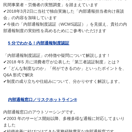
民間事業者・労働者の実態調査」を踏まえています
✔2018年3月2日に当社で独自実施した「内部通報担当者向け座談
会」の内容を加味しています
✔今後の「内部通報制度認証（WCMS認証）」を見据え、貴社の内
部通報制度の実効性を高めるためにご参考いただけます
5 分でわかる！内部通報制度認証
「内部通報制度認証」の特徴や疑問について解説します！
✔2018 年5 月に消費者庁が公表した「第三者認証制度」とは？
✔「どんな制度なのか」「何ができるのか」といったポイントを、
Q&A 形式で解決
✔制度の成り立ちや仕組みについて、分かりやすく解説します。
内部通報窓口／リスクホットライン®
内部通報窓口のアウトソーシングです。
✔2003 年のサービス開始以降、多種多様な通報に対応してまいり
ました
✔組織改善に結びつけてきた実務経験豊富な内部通報窓です