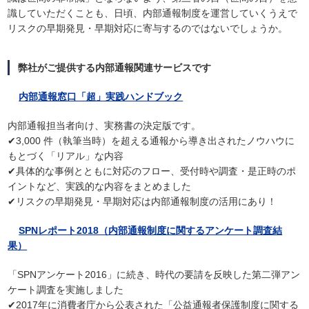
識していただくことも、日頃、内部通報制度を運営していくうえで
リスクの早期発見・早期対応に寄与するのではないでしょうか。
弊社がご提供する内部通報関連サービスです
内部通報窓口「超」実践ハンドブック
内部通報担当者向け、実務書の決定版です。
✔3,000 件（執筆当時）を超える通報から導き出されたノウハウに
もとづく「リアル」な内容
✔具体的な事例とともに対応のフロー、受付時や調査・是正時のポ
イントなど、実践的な内容をまとめました
✔リスクの早期発見・早期対応は内部通報制度の活用にあり！
SPNレポート2018（内部通報制度に関するアンケート調査結
果）
「SPNアンケート2016」に続き、時代の要請を反映した第二弾アン
ケート調査を実施しました
✔2017年に消費者庁から公表された「公益通報者保護制度に関する