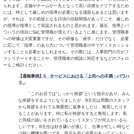
られます。店舗やチームが一丸となって高い目標をクリアするため
には、時として厳しめの指導が必要になる場面もあるとは思います
が、それは、その前提となる日頃の信頼関係があってこそ、厳しめ
の指導が指導として容認されるものと思われます。最近、指導とパ
ワハラの境目に悩む管理職が増えているように感じます。管理職者
への研修は大変重要ですが、その研修も「座学」だけでなく、必要
に応じて「指導」のあり方について管理職者の中でディスカッショ
ンすることも必要かもしれません。その際には、人事部門の方がフ
ァシリテートすることや、管理職者の相談に対応するなどのフォロ
ーもご検討ください。
【通報事例】5 サービスにおける「上司への不満・パワハ
ラ」
「このお店では”しっかり挨拶”という指示があり、みん
な挨拶をするようになりましたが、B主任は周囲のスタッフ
から挨拶をされても無愛想に返事をしたり、無視したりす
ることがあります。特に私が挨拶をすると無視します。私
と同様の扱いをされているというスタッフが何人かいるら
しいです。B主任は好き嫌いが激しく、仕事が忙しい時など
は特に機嫌が悪いです。指示を仰ぐ必要があってインカム