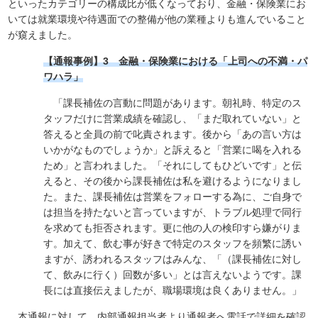
といったカテゴリーの構成比が低くなっており、金融・保険業にお
いては就業環境や待遇面での整備が他の業種よりも進んでいること
が窺えました。
【通報事例】3 金融・保険業における「上司への不満・パ
ワハラ」
「課長補佐の言動に問題があります。朝礼時、特定のス
タッフだけに営業成績を確認し、「まだ取れていない」と
答えると全員の前で叱責されます。後から「あの言い方は
いかがなものでしょうか」と訴えると「営業に喝を入れる
ため」と言われました。「それにしてもひどいです」と伝
えると、その後から課長補佐は私を避けるようになりまし
た。また、課長補佐は営業をフォローする為に、ご自身で
は担当を持たないと言っていますが、トラブル処理で同行
を求めても拒否されます。更に他の人の検印すら嫌がりま
す。加えて、飲む事が好きで特定のスタッフを頻繁に誘い
ますが、誘われるスタッフはみんな、「（課長補佐に対し
て、飲みに行く）回数が多い」とは言えないようです。課
長には直接伝えましたが、職場環境は良くありません。」
本通報に対して、内部通報担当者より通報者へ電話で詳細を確認