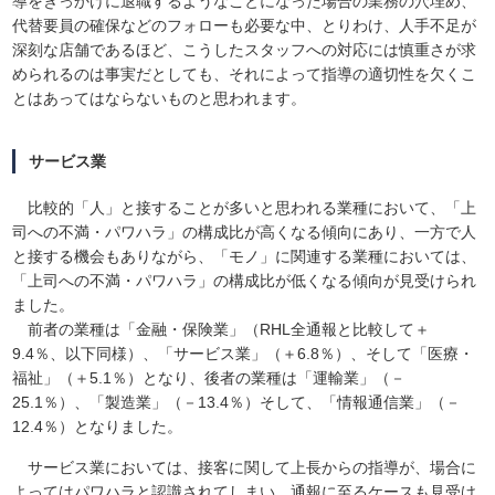
導をきっかけに退職するようなことになった場合の業務の穴埋め、
代替要員の確保などのフォローも必要な中、とりわけ、人手不足が
深刻な店舗であるほど、こうしたスタッフへの対応には慎重さが求
められるのは事実だとしても、それによって指導の適切性を欠くこ
とはあってはならないものと思われます。
サービス業
比較的「人」と接することが多いと思われる業種において、「上
司への不満・パワハラ」の構成比が高くなる傾向にあり、一方で人
と接する機会もありながら、「モノ」に関連する業種においては、
「上司への不満・パワハラ」の構成比が低くなる傾向が見受けられ
ました。
前者の業種は「金融・保険業」（RHL全通報と比較して＋
9.4％、以下同様）、「サービス業」（＋6.8％）、そして「医療・
福祉」（＋5.1％）となり、後者の業種は「運輸業」（－
25.1％）、「製造業」（－13.4％）そして、「情報通信業」（－
12.4％）となりました。
サービス業においては、接客に関して上長からの指導が、場合に
よってはパワハラと認識されてしまい、通報に至るケースも見受け