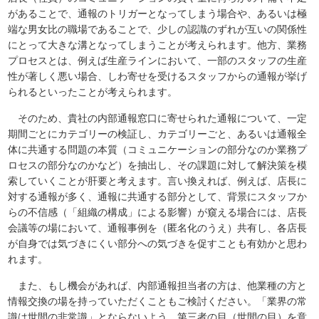
があることで、通報のトリガーとなってしまう場合や、あるいは極
端な男女比の職場であることで、少しの認識のずれが互いの関係性
にとって大きな溝となってしまうことが考えられます。他方、業務
プロセスとは、例えば生産ラインにおいて、一部のスタッフの生産
性が著しく悪い場合、しわ寄せを受けるスタッフからの通報が挙げ
られるといったことが考えられます。
そのため、貴社の内部通報窓口に寄せられた通報について、一定
期間ごとにカテゴリーの検証し、カテゴリーごと、あるいは通報全
体に共通する問題の本質（コミュニケーションの部分なのか業務プ
ロセスの部分なのかなど）を抽出し、その課題に対して解決策を模
索していくことが肝要と考えます。言い換えれば、例えば、店長に
対する通報が多く、通報に共通する部分として、背景にスタッフか
らの不信感（「組織の構成」による影響）が窺える場合には、店長
会議等の場において、通報事例を（匿名化のうえ）共有し、各店長
が自身では気づきにくい部分への気づきを促すことも有効かと思わ
れます。
また、もし機会があれば、内部通報担当者の方は、他業種の方と
情報交換の場を持っていただくこともご検討ください。「業界の常
識は世間の非常識」とならないよう、第三者の目（世間の目）を意