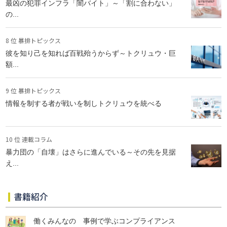
最凶の犯罪インフラ「闇バイト」～「割に合わない」
の...
8 位 暴排トピックス
彼を知り己を知れば百戦殆うからず～トクリュウ・巨
額...
9 位 暴排トピックス
情報を制する者が戦いを制しトクリュウを統べる
10 位 連載コラム
暴力団の「自壊」はさらに進んでいる～その先を見据
え...
書籍紹介
働くみんなの 事例で学ぶコンプライアンス