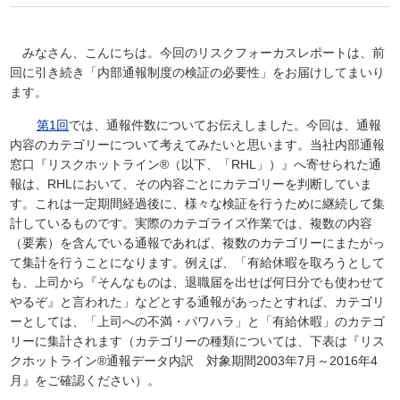
みなさん、こんにちは。今回のリスクフォーカスレポートは、前
回に引き続き「内部通報制度の検証の必要性」をお届けしてまいり
ます。
第1回
では、通報件数についてお伝えしました。今回は、通報
内容のカテゴリーについて考えてみたいと思います。当社内部通報
窓口『リスクホットライン®（以下、「RHL」）』へ寄せられた通
報は、RHLにおいて、その内容ごとにカテゴリーを判断していま
す。これは一定期間経過後に、様々な検証を行うために継続して集
計しているものです。実際のカテゴライズ作業では、複数の内容
（要素）を含んでいる通報であれば、複数のカテゴリーにまたがっ
て集計を行うことになります。例えば、「有給休暇を取ろうとして
も、上司から『そんなものは、退職届を出せば何日分でも使わせて
やるぞ』と言われた」などとする通報があったとすれば、カテゴリ
ーとしては、「上司への不満・パワハラ」と「有給休暇」のカテゴ
リーに集計されます（カテゴリーの種類については、下表は『リス
クホットライン®通報データ内訳 対象期間2003年7月～2016年4
月』をご確認ください）。