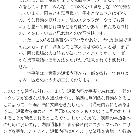
ムをしています。みんな、この2名が仕事をしないので嫌が
っています。両名とも班長職で、手本となるべきはずがこ
のような行動を取ります。他のスタッフが「やっても良
い」と思って同じ行動をとる可能性があり、私たちも同様
のことをしていると思われるのが不愉快です。
また、この2名は暴言やパワハラがあり、それが原因で辞
めた人もいます。調査しても本人達は認めないと思います
が、同じ職場の人は誰もが知っていることです。リーダー
から携帯電話の使用方法をたびたび注意されても変わりま
せん。」
（本事例は、実際の通報内容から一部を抜粋しておりま
すが、匿名化のうえ加工しております。）
このような通報に対して、まず、通報内容が事実であれば、一部の
スタッフが必要な成果を達成せずに、業務に無関係な行動をとるこ
とによって、生産計画に支障をきたしたり、（通報内容にもあるよ
うに）通報者を始めとした周囲のスタッフもそのように思われたり
することが懸念されるところです。しかしながら、実際の本通報へ
の対応においては、内部通報担当者が多角的にスタッフへのヒアリ
ングを実施したところ、通報内容にあるような業務を逸脱した行為