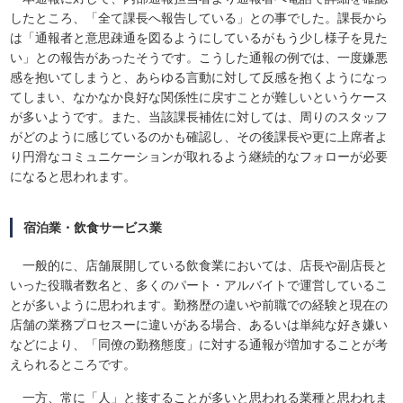
したところ、「全て課長へ報告している」との事でした。課長から
は「通報者と意思疎通を図るようにしているがもう少し様子を見た
い」との報告があったそうです。こうした通報の例では、一度嫌悪
感を抱いてしまうと、あらゆる言動に対して反感を抱くようになっ
てしまい、なかなか良好な関係性に戻すことが難しいというケース
が多いようです。また、当該課長補佐に対しては、周りのスタッフ
がどのように感じているのかも確認し、その後課長や更に上席者よ
り円滑なコミュニケーションが取れるよう継続的なフォローが必要
になると思われます。
宿泊業・飲食サービス業
一般的に、店舗展開している飲食業においては、店長や副店長と
いった役職者数名と、多くのパート・アルバイトで運営しているこ
とが多いように思われます。勤務歴の違いや前職での経験と現在の
店舗の業務プロセスーに違いがある場合、あるいは単純な好き嫌い
などにより、「同僚の勤務態度」に対する通報が増加することが考
えられるところです。
一方、常に「人」と接することが多いと思われる業種と思われま