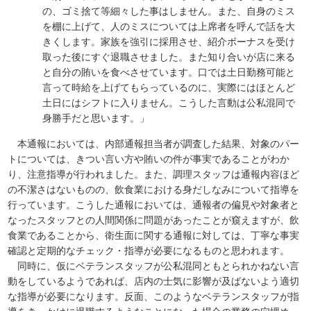
の、ゴミ捨て等細々した事はしません。また、自身のミス
を棚に上げて、人のミスについては上席者を呼んで話を大
きくします。家族を強引に採用させ、紹介ボーナスを受け
取った後にすぐ退職させました。また知り合いが店に来る
と自分の賄いを食べさせています。口では土日勤務可能と
言って時給を上げてもらっているのに、実際にはほとんど
土日にはシフトに入りません。こうした言動は公私混同で
身勝手だと思います。」
本通報においては、内部通報担当者が調査した結果、対象のパー
トについては、きつい言い方や賄いの件が事実であることがわか
り、注意指導が行われました。また、調理スタッフは通報内容ほど
の不潔さはないものの、飲食業における身だしなみについて指導を
行っています。こうした通報においては、通報者の偏見や対象者と
なったスタッフとの人間関係に問題があったことが窺えますが、飲
食業であることから、衛生面に関する通報に対しては、丁寧な事実
確認と定期的なチェック・指導が必要になるものと思われます。
同時に、仮にベテランスタッフが公私混同ともとられかねない言
動をしているようであれば、店内の士気に影響が及ばないよう適切
な指導が必要になります。反面、このようなベテランスタッフが指