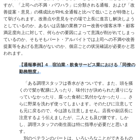
すが、「上司への不満・パワハラ」に分類される通報、および「改
善提案・意見」の構成比がRHL全通報と比べて低いことが特徴とし
て挙げられます。改善点や意見をその場で上長に進言し解決しよう
としているのか、あるいは店舗の業務フロー改善や接客水準・顧客
満足度向上に対して、何らかの要因によって意識が削がれてしまっ
ているのか、そもそもパート・アルバイトでは上司への不満や改善
提案等をあげる意識がないのか、個店ごとの状況確認が必要かと思
われます。
【通報事例】4 宿泊業・飲食サービス業における「同僚の
勤務態度」
「ある調理スタッフは香水がきついです。また、頭を掻
くので髪が配膳に入ったり、味付けが決められた通りにな
っていなかったり、腐った食材に気付かなかったり…。さ
らに野菜を洗わず使ってしまいます。そのたびに注意して
も元に戻るので、今は誰も注意しません。店長や副店長に
注意するよう伝えましたが、二人とも及び腰です。しか
し、調理スタッフの衛生面は特に指導が必要だと思いま
す。
別のベテランのパートは、いろいろなことができるもの