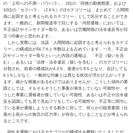
の「上司への不満・パワハラ」、2位の「同僚の勤務態度」および
10位の「セクハラ」（2.6％）の3カテゴリーは、まとめて「人間関
係に起因すると考えられるカテゴリー」として区分することができ
ます。一般的に、新聞報道等で目にする「内部通報」においては、
不正会計やインサイダー取引、あるいは労働関係の法令違反等が目
立つ印象かと思われます。
しかし実際には、当該「人間関係に起因すると考えられるカテゴ
リー」の構成比が56.7％と半数以上を占めています。一方、不正会
計やインサイダー取引といった内容の通報は、「不正（疑いを含
む）」あるいは「法律・法令違反（疑いを含む）」のカテゴリーに
分類され、前者の構成比が4.3％、後者が1.8％となり、合計しても
6.1％しかなく、一般的な印象とは異なる状況が浮かび上がってき
ます。確かな根拠があるわけではありませんが、こうした傾向の要
因としては、そもそもそうした事案が発生していない可能性や、そ
うした事案に通報者が接していない可能性、あるいは不正や法令違
反を認識しても見て見ぬフリをしている可能性や、不正等に関与し
ている者が通報しようとする動きに対して、何らかの阻害要因（社
風や上長からの無言の圧力等）が存在していることなどが考えられ
るところです。
RHL全通報におけるカテゴリーの構成比を概観いたしましたが、