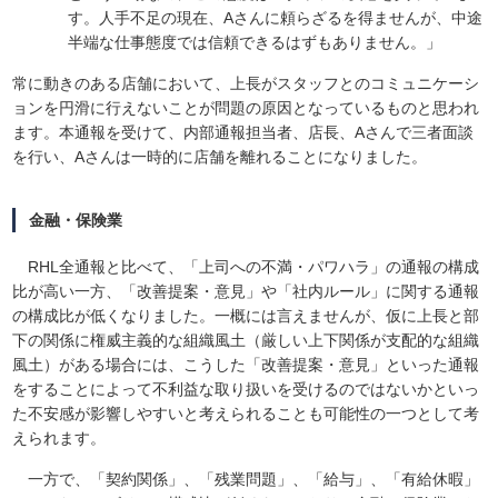
す。人手不足の現在、Aさんに頼らざるを得ませんが、中途
半端な仕事態度では信頼できるはずもありません。」
常に動きのある店舗において、上長がスタッフとのコミュニケーシ
ョンを円滑に行えないことが問題の原因となっているものと思われ
ます。本通報を受けて、内部通報担当者、店長、Aさんで三者面談
を行い、Aさんは一時的に店舗を離れることになりました。
金融・保険業
RHL全通報と比べて、「上司への不満・パワハラ」の通報の構成
比が高い一方、「改善提案・意見」や「社内ルール」に関する通報
の構成比が低くなりました。一概には言えませんが、仮に上長と部
下の関係に権威主義的な組織風土（厳しい上下関係が支配的な組織
風土）がある場合には、こうした「改善提案・意見」といった通報
をすることによって不利益な取り扱いを受けるのではないかといっ
た不安感が影響しやすいと考えられることも可能性の一つとして考
えられます。
一方で、「契約関係」、「残業問題」、「給与」、「有給休暇」