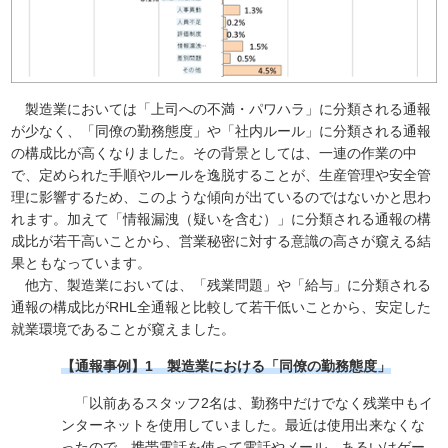
製造業においては「上司への不満・パワハラ」に分類される通報
が少なく、「同僚の勤務態度」や「社内ルール」に分類される通報
の構成比が高くなりました。その背景としては、一連の作業の中
で、定められた手順やルールを逸脱することが、生産管理や安全管
理に影響するため、このような傾向が出ているのではないかと思わ
れます。加えて「情報漏洩（疑いを含む）」に分類される通報の構
成比が若干高いことから、営業秘密に対する意識の高さが窺える結
果ともなっています。
他方、製造業においては、「残業問題」や「給与」に分類される
通報の構成比がRHL全通報と比較して若干低いことから、安定した
就業環境であることが窺えました。
【通報事例】1 製造業における「同僚の勤務態度」
「以前あるスタッフ2名は、勤務中だけでなく残業中もイ
ンターネットを使用していました。最近は使用出来なくな
ったので、携帯電話を使って電話やメール、あるいはゲー