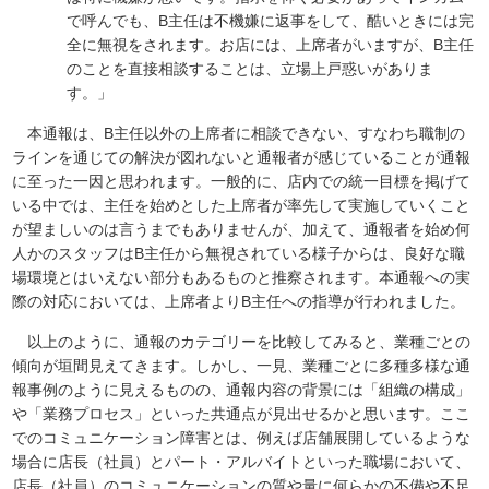
で呼んでも、B主任は不機嫌に返事をして、酷いときには完
全に無視をされます。お店には、上席者がいますが、B主任
のことを直接相談することは、立場上戸惑いがありま
す。」
本通報は、B主任以外の上席者に相談できない、すなわち職制の
ラインを通じての解決が図れないと通報者が感じていることが通報
に至った一因と思われます。一般的に、店内での統一目標を掲げて
いる中では、主任を始めとした上席者が率先して実施していくこと
が望ましいのは言うまでもありませんが、加えて、通報者を始め何
人かのスタッフはB主任から無視されている様子からは、良好な職
場環境とはいえない部分もあるものと推察されます。本通報への実
際の対応においては、上席者よりB主任への指導が行われました。
以上のように、通報のカテゴリーを比較してみると、業種ごとの
傾向が垣間見えてきます。しかし、一見、業種ごとに多種多様な通
報事例のように見えるものの、通報内容の背景には「組織の構成」
や「業務プロセス」といった共通点が見出せるかと思います。ここ
でのコミュニケーション障害とは、例えば店舗展開しているような
場合に店長（社員）とパート・アルバイトといった職場において、
店長（社員）のコミュニケーションの質や量に何らかの不備や不足