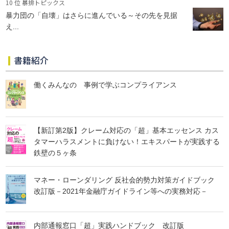
10 位 暴排トピックス
暴力団の「自壊」はさらに進んでいる～その先を見据
え...
書籍紹介
働くみんなの 事例で学ぶコンプライアンス
【新訂第2版】クレーム対応の「超」基本エッセンス カス
タマーハラスメントに負けない！エキスパートが実践する
鉄壁の５ヶ条
マネー・ローンダリング 反社会的勢力対策ガイドブック
改訂版－2021年金融庁ガイドライン等への実務対応－
内部通報窓口「超」実践ハンドブック 改訂版