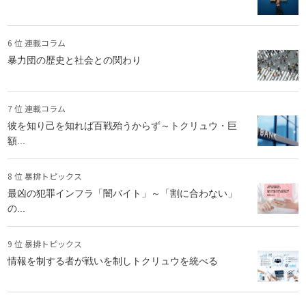
6 位 連載コラム
暴力団の歴史と社会との関わり
7 位 連載コラム
彼を知り己を知れば百戦殆うからず～トクリュウ・巨
額...
8 位 暴排トピックス
最凶の犯罪インフラ「闇バイト」～「割に合わない」
の...
9 位 暴排トピックス
情報を制する者が戦いを制しトクリュウを統べる