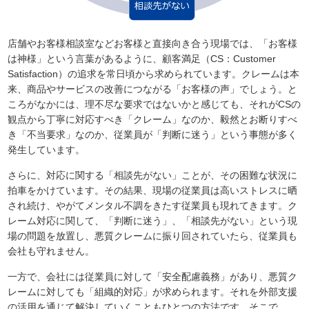
店舗やお客様相談室などお客様と直接向き合う現場では、「お客様
は神様」という言葉があるように、顧客満足（CS：Customer
Satisfaction）の追求を常日頃から求められています。クレームは本
来、商品やサービスの改善につながる「お客様の声」でしょう。と
ころがなかには、理不尽な要求ではないかと感じても、それがCSの
観点から丁寧に対応すべき「クレーム」なのか、毅然とお断りすべ
き「不当要求」なのか、従業員が「判断に迷う」という事態が多く
発生しています。
さらに、対応に関する「相談先がない」ことが、その困難な状況に
拍車をかけています。その結果、現場の従業員は高いストレスに晒
され続け、やがてメンタル不調をきたす従業員も現れてきます。ク
レーム対応に関して、「判断に迷う」、「相談先がない」という現
場の問題を放置し、悪質クレームに振り回されていたら、従業員も
会社も守れません。
一方で、会社には従業員に対して「安全配慮義務」があり、悪質ク
レームに対しても「組織的対応」が求められます。それを外部支援
の活用を通じて解決していくこともひとつの方法です。そこで、