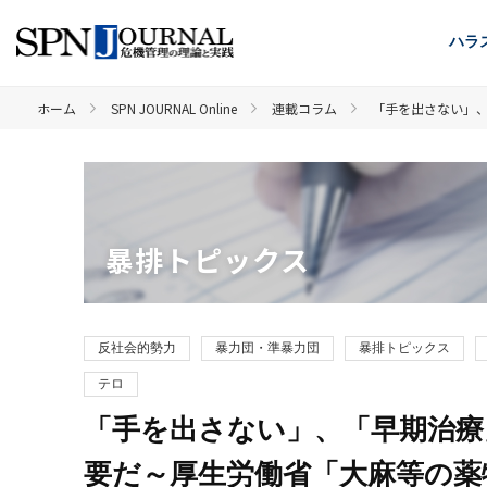
ハラ
ホーム
SPN JOURNAL Online
連載コラム
「手を出さない」
暴排トピックス
反社会的勢力
暴力団・準暴力団
暴排トピックス
テロ
「手を出さない」、「早期治療
要だ～厚生労働省「大麻等の薬