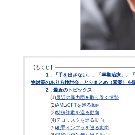
【もくじ】――――――――――――――――
1．「手を出さない」、「早期治療」、
物対策のあり方検討会」とりまとめ（素案）を
2．最近のトピックス
(1)
最近の暴力団を取り巻く情勢
(2)
AML/CFTを巡る動向
(3)
特殊詐欺を巡る動向
(4)
テロリスクを巡る動向
(5)
犯罪インフラを巡る動向