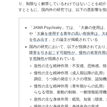
り、制限なく解禁しているわけではないことを紹介
すとともに、国内外の研究では、以下の悪影響を指
「JAMA Psychiatry」では、「大麻
や「
大麻を使用する青年の高い有病率は、大
を生み出す
」との論文が掲載されている
国内の研究において、以下が指摘されており
障害を引き起こす可能性が、慢性の有害作用
す危険性
が指摘されている
急性の主な精神作用：不安感、恐怖感、猜
慢性の主な精神作用（成人期以降の乱用）
調症、うつ病の発症リスクの増加、認知機
慢性の主な精神作用（青年期からの乱用）
らなる増加、衝動の制御、一般情報処理機
急性の主な身体作用：眠気、知覚（聴覚、
慢性の主な身体作用：身体依存の形成