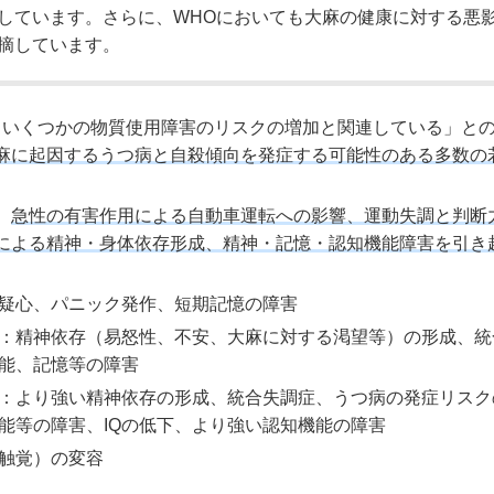
しています。さらに、WHOにおいても大麻の健康に対する悪
摘しています。
の使用は、いくつかの物質使用障害のリスクの増加と関連している」と
麻に起因するうつ病と自殺傾向を発症する可能性のある多数の
、
急性の有害作用による自動車運転への影響、運動失調と判断
による精神・身体依存形成、精神・記憶・認知機能障害を引き
疑心、パニック発作、短期記憶の障害
：精神依存（易怒性、不安、大麻に対する渇望等）の形成、統
能、記憶等の障害
：より強い精神依存の形成、統合失調症、うつ病の発症リスク
能等の障害、IQの低下、より強い認知機能の障害
触覚）の変容