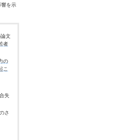
影響を示
の論文
若者
力の
起こ
合失
のさ