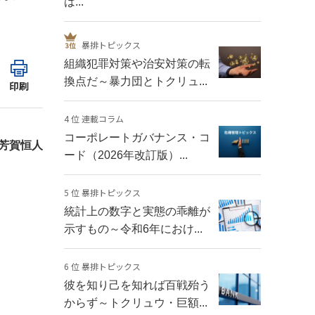
は...
暴排トピックス
組織犯罪対策や治安対策の転
換点だ～暴力団とトクリュ...
印刷
4 位 連載コラム
コーポレートガバナンス・コ
芳賀恒人
ード（2026年改訂版）...
5 位 暴排トピックス
統計上の数字と実態の乖離が
示すもの～令和6年におけ...
6 位 暴排トピックス
彼を知り己を知れば百戦殆う
からず～トクリュウ・巨額...