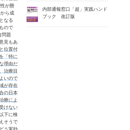
能性が懸
内部通報窓口「超」実践ハンド
内から成
ブック 改訂版
となる
もので
は問題
意見もあ
と位置付
を「特に
な理由だ
、治療目
よいので
域が存在
合の日本
治療によ
受けない
以下に検
えそうで
どう実効