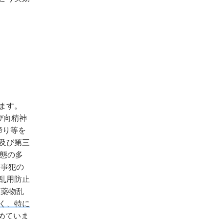
ます。
び向精神
締り等を
及び第三
態の多
物事犯の
乱用防止
、薬物乱
く、特に
めていま