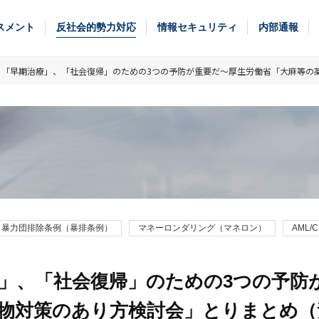
スメント
反社会的勢力対応
情報セキュリティ
内部通報
、「早期治療」、「社会復帰」のための3つの予防が重要だ～厚生労働省「大麻等の
暴力団排除条例（暴排条例）
マネーロンダリング（マネロン）
AML/C
」、「社会復帰」のための3つの予防
物対策のあり方検討会」とりまとめ（