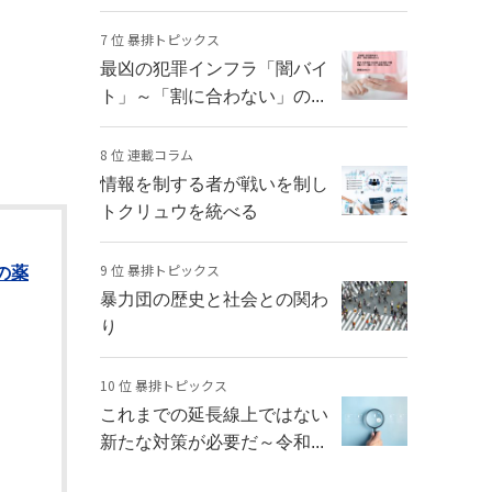
7 位 暴排トピックス
最凶の犯罪インフラ「闇バイ
ト」～「割に合わない」の...
8 位 連載コラム
情報を制する者が戦いを制し
トクリュウを統べる
9 位 暴排トピックス
の薬
暴力団の歴史と社会との関わ
り
10 位 暴排トピックス
これまでの延長線上ではない
新たな対策が必要だ～令和...