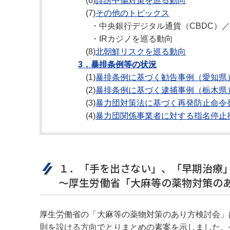
(6)
誹謗中傷対策を巡る動向
(7)
その他のトピックス
・中央銀行デジタル通貨（CBDC）
・IRカジノを巡る動向
(8)
北朝鮮リスクを巡る動向
3．暴排条例等の状況
(1)
暴排条例に基づく勧告事例（愛知県
(2)
暴排条例に基づく逮捕事例（栃木県
(3)
暴力団対策法に基づく再発防止命令
(4)
暴力団関係事業者に対する指名停止
１．「手を出さない」、「早期治療
～厚生労働省「大麻等の薬物対策の
厚生労働省の「大麻等の薬物対策のあり方検討会」
則を設ける方向でとりまとめの素案を示しました。