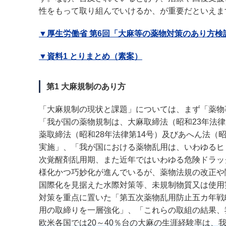
性をもって取り組んでいけるか、が重要だといえま
▼厚生労働省 第6回「大麻等の薬物対策のあり方検
▼資料1 とりまとめ（素案）
第1 大麻規制のあり方
「大麻規制の現状と課題」については、まず「薬物
「我が国の薬物規制は、大麻取締法（昭和23年法律第
薬取締法（昭和28年法律第14号）及びあへん法（
実施」、「我が国における薬物乱用は、いわゆるヒ
次覚醒剤乱用期、また近年ではいわゆる危険ドラッ
様化かつ巧妙化が進んでいるが、薬物法規の改正や
国際化を見据えた水際対策等、未規制物質又は使用
対策を重点に置いた「第五次薬物乱用防止五カ年戦
用の取締りを一層強化」、「これらの取組の結果、
欧米各国では20～40％台の大麻の生涯経験率は、我