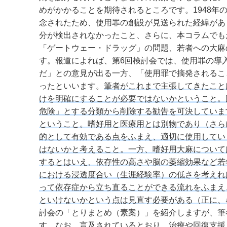
めがかかることを期待されるところです。1948
念されたため、使用罪の創設が見送られた経緯があ
分が検出されなかったこと、さらに、本コラムでも
「ゲートウェー・ドラッグ」の問題、若者への大麻
す。報道によれば、第6回検討会では、使用罪の導
だ」との意見が出る一方、「使用罪で摘発されるこ
ったといいます。
筆者がこれまで主張してきたこと
けを明確にすることが必要ではないかということ。
危険」とする分類から削除する勧告を可決していま
ということ。嗜好用と医療用とは別物であり（さら
的として有効である点をふまえ、適切に使用してい
はないかと考えること。一方、嗜好用大麻について
するとはいえ、依存性の高さや脳の萎縮効果など若
における浸透度合い（生涯経験率）の低さを考えれ
って依存症から立ち直ることができる流れをふまえ
といけないかという点は見直す必要がある（正に、
討会の「とりまとめ（素案）」を紹介しますが、筆
す。なお、言及されているとおり、治療や回復支援