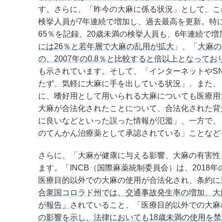
す。さらに、「昨今の大麻に係る状況」として、こ
検挙人員が7年連続で増加し、過去最高を更新。特
65％を記録、20歳未満の検挙人員も、6年連続で増
には26％と若年層で大麻の乱用が拡大
」、「
大麻の
の、2007年の0.8％と比較すると倍以上となって
も示されています。そして、「インターネットやS
たず、気軽に大麻に手を出している状況」、また、
に、嗜好用として用いられる大麻についても医療用
大麻が合法化されたことについて、合法化された背
に良いなどといった誤った情報が氾濫」、一方で、
のてんかん治療薬として承認されている」ことなど
さらに、「大麻が健康に与える影響、大麻の有害性
ます。「INCB（国際麻薬統制委員会）は、201
医療目的以外での大麻の使用が合法化され、条約に
合衆国コロラド州では、交通事故発生率の増加、大
が報告」
されていること、「医療目的以外での大麻
の影響を示し、法律においても18歳未満の使用を