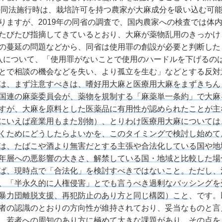
年の同法施行時は、栽培許可を持つ農家が大麻成分を吸い込む可
りますが、2019年の同省の調査で、国内農家への検査では体
たびたび指摘してきているとおり、大麻が薬物乱用のきっかけ
の蔓延の問題などから、同省は使用罪の創設が必要と判断した
入について、「使用罪がないことで使用のハードルを下げるの
とで相談の機会などを失い、より孤立を生む」などとする反対
は、まず注意すべきは、嗜好用大麻と医療用大麻をまずきちん
国連の麻薬委員会が、薬物を規制する「麻薬単一条約」で大麻
すが、大麻を原料とした医薬品に有用性が認められたことが主
にいえば産業用もまた別物）、とりわけ医療用大麻については
くためにどうしたらよいかを、このタイミングで検討し始めて
は、たばこや酒より無害だとする主張や合法化している国や地
年層への悪影響の大きさ、解禁している国・地域と比較した場
ば、現時点で「合法化」を検討すべきではないこと。ただし、
、「半永久的に人権侵害」とでも言うべき過剰なバッシングを
暴力団離脱支援、再犯防止のあり方と同じ構図）こと
、です。
者の認識のとおりの方向性が維持されており、妥当なものと言
、若者への周知のあり方に極めて大きな課題があり、その点を