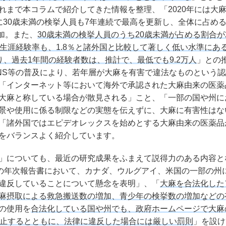
れまで本コラムで紹介してきた情報を整理、「2020年には大
に30歳未満の検挙人員も7年連続で最高を更新し、全体に占め
加。また、
30歳未満の検挙人員のうち20歳未満が占める割合が2
生涯経験率も、1.8％と諸外国と比較して著しく低い水準にあ
おり、過去1年間の経験者数は、推計で、最低でも9.2万人
」との
NS等の普及により、若年層が大麻を有害で違法なものという認
「インターネット等において海外で承認された大麻由来の医薬
大麻と称している場合が散見される」こと、「一部の国や州に
景や使用に係る制限などの実態を伝えずに、大麻に有害性はな
「諸外国ではエピデオレックスを始めとする大麻由来の医薬品
をバランスよく紹介しています。
」についても、最近の研究成果をふまえて説得力のある内容と
8年の年次報告書において、カナダ、ウルグアイ、米国の一部の州
違反していることについて懸念を表明」、「
大麻を合法化した
麻摂取による救急搬送数の増加、青少年の検挙数の増加などの
の使用を
合法化している国や州でも、政府ホームページで大麻
禁止するとともに、法律に違反した場合には厳しい罰則
」を設け