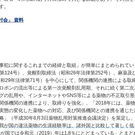
す。
討会」 資料
事犯に関するこれまでの経緯と取組」が簡単にまとめられてい
124号）、覚醒剤取締法（昭和26年法律第252号）、麻薬及
昭和29年法律第71号）を中心にして、関係機関の連携による取
ロポンの流出等による第一次覚醒剤乱用期、それに続く第二次
グの乱用や、インターネットやSNS等による薬物の不正取引形
関係機関の連携により、取締りを強化」、「2018年には、薬
実態の変化した薬物への対応、及び関係機関との連携を通じた
略」（平成30年8月3日薬物乱用対策推進会議決定）を策定し
我
が国の違法薬物の生涯経験率は、諸外国と比較して著しく低
が国では令和元（2019）年は1.8％にとどまっている
」とまと