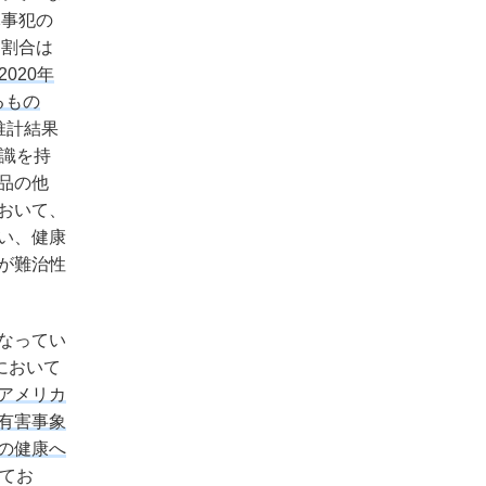
麻事犯の
る割合は
020年
るもの
推計結果
識を持
品の他
おいて、
い、健康
が難治性
なってい
において
アメリカ
有害事象
の健康へ
てお