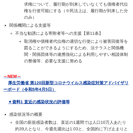
求権について、履行期が到来していなくても債権者代位
権を行使可能にする（※民法上は、履行期が到来した分
のみ）
関係機関による支援等
不当な勧誘による寄附者等への支援【第11条】
取消権や債権者代位権の適切な行使により被害回復等を
図ることができるようにするため、法テラスと関係機
関・関係団体等の連携強化による利用しやすい相談体制
の整備等、必要な支援に努める
～NEW～
厚生労働省 第120回新型コロナウイルス感染症対策アドバイザリ
ーボード（令和5年4月5日）
▼資料1 直近の感染状況の評価等
感染状況等の概要
全国の新規感染者数は、直近の1週間では人口10万人あたり
約39人となり、今週先週比は1.03と、全国的に下げ止まりと