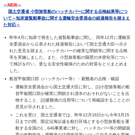
～NEW～
国土交通省 小型旅客船のハッチカバーに関する点検結果等につ
いて～知床遊覧船事故に関する運輸安全委員会の経過報告を踏まえ
た対応～
昨年4月に知床で発生した遊覧船事故に関し、同年12月に運輸安
全委員会から公表された経過報告において国土交通大臣へ示さ
れた意見を踏まえ、ハッチカバーの確実な閉鎖等に関する点検
等を実施しました。また、小型旅客船の隔壁の水密化等につい
て検討を行い、更なる安全性確保のための対策をとりまとめま
した。
船首甲板開口部（ハッチカバー等）・避難港の点検・確認
運輸安全委員会から国土交通大臣に対し、[1]小型旅客船の船
首甲板開口部が確実に閉鎖され浸水のおそれがないことを点
検すること、[2]避難港の活用等について再確認することとの
意見が示されました。
これを受け、国土交通省では、昨年12月16日から今年3月15
日までの間、限定沿海以遠を航行区域とする小型旅客船を運
航する全国の1，646事業者に対し、ハッチカバー等の閉鎖装
置の作動状況・避難港の活用状況等について自主点検を実施