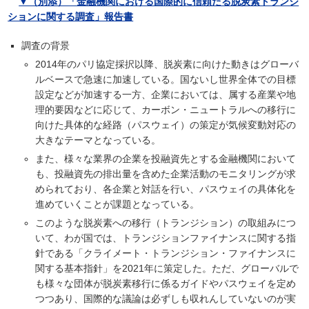
▼（別添）「金融機関における国際的に信頼たる脱炭素トランジ
ションに関する調査」報告書
調査の背景
2014年のパリ協定採択以降、脱炭素に向けた動きはグローバ
ルベースで急速に加速している。国ないし世界全体での目標
設定などが加速する一方、企業においては、属する産業や地
理的要因などに応じて、カーボン・ニュートラルへの移行に
向けた具体的な経路（パスウェイ）の策定が気候変動対応の
大きなテーマとなっている。
また、様々な業界の企業を投融資先とする金融機関において
も、投融資先の排出量を含めた企業活動のモニタリングが求
められており、各企業と対話を行い、パスウェイの具体化を
進めていくことが課題となっている。
このような脱炭素への移行（トランジション）の取組みにつ
いて、わが国では、トランジションファイナンスに関する指
針である「クライメート・トランジション・ファイナンスに
関する基本指針」を2021年に策定した。ただ、グローバルで
も様々な団体が脱炭素移行に係るガイドやパスウェイを定め
つつあり、国際的な議論は必ずしも収れんしていないのが実