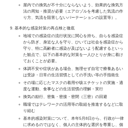
屋内での換気が不十分にならないよう、効果的な換気方
法の周知・推奨が必要（エアロゾルを考慮した気流の作
り方、気流を阻害しないパーテーションの設置等）。
基本的な感染対策の再点検と徹底
地域での感染症の流行状況に関心を持ち、自らを感染症
から防ぎ、身近な人を守り、ひいては社会を感染症から
守り、特に高齢者に感染が及ばないよう配慮するといっ
た観点で、以下の基本的な対策を一人ひとりが身に着け
ておくことが必要。
体調不安や症状がある場合、無理せず自宅で療養あるい
は受診・日常の生活習慣としての手洗い等の手指衛生
その場に応じたマスクの着用や咳エチケットの実施・適
度な運動、食事などの生活習慣の理解・実行
換気の励行、密集・密接・密閉（三密）の回避
職場ではテレワークの活用等の取組を推進するなどに取
り組む
基本的感染対策について、本年5月8日から、行政が一律
に求めるのではなく、個人の主体的な選択を尊重し、個