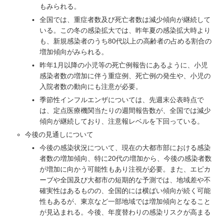
もみられる。
全国では、重症者数及び死亡者数は減少傾向が継続して
いる。この冬の感染拡大では、昨年夏の感染拡大時より
も、新規感染者のうち80代以上の高齢者の占める割合の
増加傾向がみられる。
昨年1月以降の小児等の死亡例報告にあるように、小児
感染者数の増加に伴う重症例、死亡例の発生や、小児の
入院者数の動向にも注意が必要。
季節性インフルエンザについては、先週末公表時点で
は、定点医療機関当たりの週間報告数が、全国では減少
傾向が継続しており、注意報レベルを下回っている。
今後の見通しについて
今後の感染状況について、現在の大都市部における感染
者数の増加傾向、特に20代の増加から、今後の感染者数
が増加に向かう可能性もあり注視が必要。また、エピカ
ーブや全国及び大都市の短期的な予測では、地域差や不
確実性はあるものの、全国的には横ばい傾向が続く可能
性もあるが、東京など一部地域では増加傾向となること
が見込まれる。今後、年度替わりの感染リスクが高まる