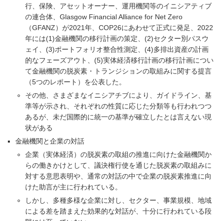
行、保険、アセットオーナー、運用機関等のイニシアティブ
の連合体、Glasgow Financial Alliance for Net Zero
（GFANZ）が2021年、COP26にあわせて正式に発足、2022
年には(1)金融機関の移行計画の策定、(2)セクター別パスウ
ェイ、(3)ポートフォリオ整合性測定、(4)多排出資産の計画
的なフェーズアウト、(5)実体経済移行計画の移行計画につい
て金融機関の脱炭素・トランジションの取組みに関する提言
（5つのレポート）を公表した。
その他、さまざまなイニシアチブにより、ガイドライン、基
準等が示され、それぞれの性質に応じた分類等も行われつつ
あるが、未だ国際的に統一の基準が確立したとは言えない現
状がある
金融機関と企業の対話
企業（実体経済）の脱炭素の取組の推進に向けた金融機関か
らの働きかけとして、議決権行使を通じた脱炭素の取組みに
対する意思表明や、通常の対話の中で企業の脱炭素推進に向
けた助言が主に行われている。
しかし、多種多様な企業に対し、セクター、事業規模、地域
による差を踏まえた効果的な対話が、十分に行われている段