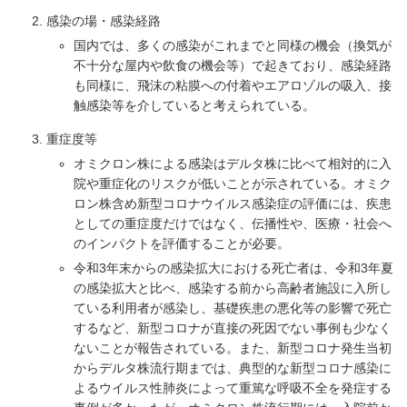
感染の場・感染経路
国内では、多くの感染がこれまでと同様の機会（換気が
不十分な屋内や飲食の機会等）で起きており、感染経路
も同様に、飛沫の粘膜への付着やエアロゾルの吸入、接
触感染等を介していると考えられている。
重症度等
オミクロン株による感染はデルタ株に比べて相対的に入
院や重症化のリスクが低いことが示されている。オミク
ロン株含め新型コロナウイルス感染症の評価には、疾患
としての重症度だけではなく、伝播性や、医療・社会へ
のインパクトを評価することが必要。
令和3年末からの感染拡大における死亡者は、令和3年夏
の感染拡大と比べ、感染する前から高齢者施設に入所し
ている利用者が感染し、基礎疾患の悪化等の影響で死亡
するなど、新型コロナが直接の死因でない事例も少なく
ないことが報告されている。また、新型コロナ発生当初
からデルタ株流行期までは、典型的な新型コロナ感染に
よるウイルス性肺炎によって重篤な呼吸不全を発症する