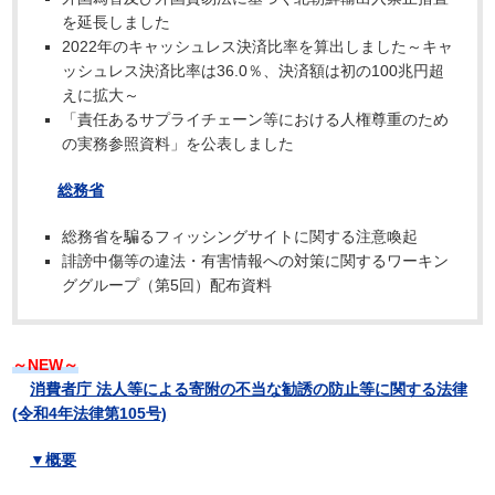
を延長しました
2022年のキャッシュレス決済比率を算出しました～キャ
ッシュレス決済比率は36.0％、決済額は初の100兆円超
えに拡大～
「責任あるサプライチェーン等における人権尊重のため
の実務参照資料」を公表しました
総務省
総務省を騙るフィッシングサイトに関する注意喚起
誹謗中傷等の違法・有害情報への対策に関するワーキン
ググループ（第5回）配布資料
～NEW～
消費者庁 法人等による寄附の不当な勧誘の防止等に関する法律
(令和4年法律第105号)
▼概要