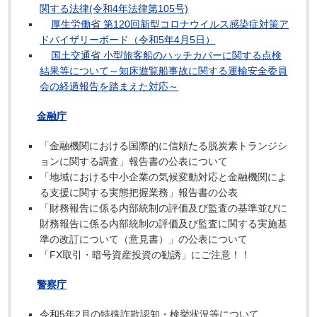
関する法律(令和4年法律第105号)
厚生労働省 第120回新型コロナウイルス感染症対策ア
ドバイザリーボード（令和5年4月5日）
国土交通省 小型旅客船のハッチカバーに関する点検
結果等について～知床遊覧船事故に関する運輸安全委員
会の経過報告を踏まえた対応～
金融庁
「金融機関における国際的に信頼たる脱炭素トランジシ
ョンに関する調査」報告書の公表について
「地域における中小企業の気候変動対応と金融機関によ
る支援に関する実態把握業務」報告書の公表
「財務報告に係る内部統制の評価及び監査の基準並びに
財務報告に係る内部統制の評価及び監査に関する実施基
準の改訂について（意見書）」の公表について
「FX取引・暗号資産投資の勧誘」にご注意！！
警察庁
令和5年2月の特殊詐欺認知・検挙状況等について