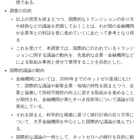
情である。
調査の目的
以上の背景を踏まえつつ、国際的なトランジションの在り方
や経路などの議論を把握しておくことは、わが国の金融機関
が企業等との対話を更に進めていくにあたって参考となり得
る
これを受けて、本調査では、国際的に行われているトランジ
ションに関する議論の動向を、先進的な企業・金融機関など
による取組み事例と併せて整理することを目的とした。
国際的議論の動向
金融機関においては、2050年までのネットゼロ達成にむけ
て、国際的な議論や顧客企業・地域の特性を踏まえつつ、企
業と協働して持続可能性の向上に資する取組みを進めること
が期待され、金融機関が果たすべき役割等について議論が活
発化している。
それを踏まえ、科学的な根拠に基づく移行計画の在り方等に
ついて、大手金融機関を中心とした国際的な議論が進んでい
る。
国際的な議論の一例として、ネットゼロへの移行を目的に銀