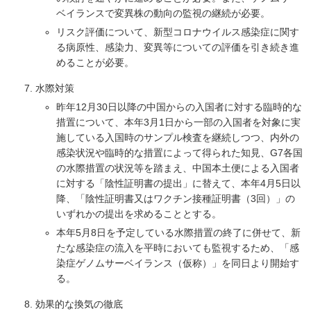
ベイランスで変異株の動向の監視の継続が必要。
リスク評価について、新型コロナウイルス感染症に関す
る病原性、感染力、変異等についての評価を引き続き進
めることが必要。
水際対策
昨年12月30日以降の中国からの入国者に対する臨時的な
措置について、本年3月1日から一部の入国者を対象に実
施している入国時のサンプル検査を継続しつつ、内外の
感染状況や臨時的な措置によって得られた知見、G7各国
の水際措置の状況等を踏まえ、中国本土便による入国者
に対する「陰性証明書の提出」に替えて、本年4月5日以
降、「陰性証明書又はワクチン接種証明書（3回）」の
いずれかの提出を求めることとする。
本年5月8日を予定している水際措置の終了に併せて、新
たな感染症の流入を平時においても監視するため、「感
染症ゲノムサーベイランス（仮称）」を同日より開始す
る。
効果的な換気の徹底