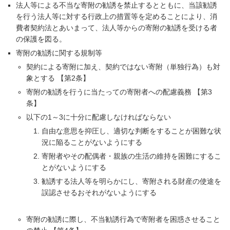
法人等による不当な寄附の勧誘を禁止するとともに、当該勧誘
を行う法人等に対する行政上の措置等を定めることにより、消
費者契約法とあいまって、法人等からの寄附の勧誘を受ける者
の保護を図る。
寄附の勧誘に関する規制等
契約による寄附に加え、契約ではない寄附（単独行為）も対
象とする 【第2条】
寄附の勧誘を行うに当たっての寄附者への配慮義務 【第3
条】
以下の1～3に十分に配慮しなければならない
自由な意思を抑圧し、適切な判断をすることが困難な状
況に陥ることがないようにする
寄附者やその配偶者・親族の生活の維持を困難にするこ
とがないようにする
勧誘する法人等を明らかにし、寄附される財産の使途を
誤認させるおそれがないようにする
寄附の勧誘に際し、不当勧誘行為で寄附者を困惑させること