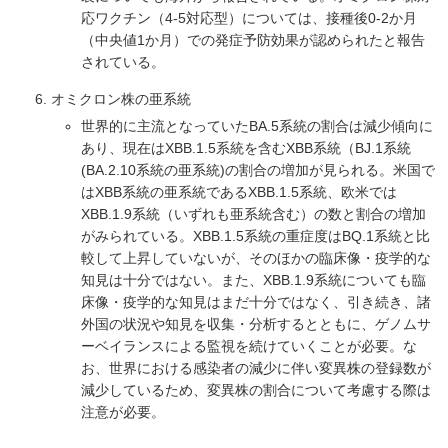
応ワクチン（4-5対応型）については、接種後0-2か月
（中央値1か月）での発症予防効果が認められたと報告
されている。
オミクロン株の亜系統
世界的に主流となっていたBA.5系統の割合は減少傾向に
あり、現在はXBB.1.5系統を含むXBB系統（BJ.1系統
(BA.2.10系統の亜系統)の割合の増加が見られる。米国で
はXBB系統の亜系統であるXBB.1.5系統、欧米では
XBB.1.9系統（いずれも亜系統含む）の数と割合の増加
がみられている。XBB.1.5系統の重症度はBQ.1系統と比
較して上昇していないが、そのほかの臨床像・疫学的な
知見は十分ではない。また、XBB.1.9系統についても臨
床像・疫学的な知見はまだ十分ではなく、引き続き、諸
外国の状況や知見を収集・分析するとともに、ゲノムサ
ーベイランスによる監視を続けていくことが必要。な
お、世界における感染者の減少に伴い変異株の登録数が
減少しているため、変異株の割合について考慮する際は
注意が必要。