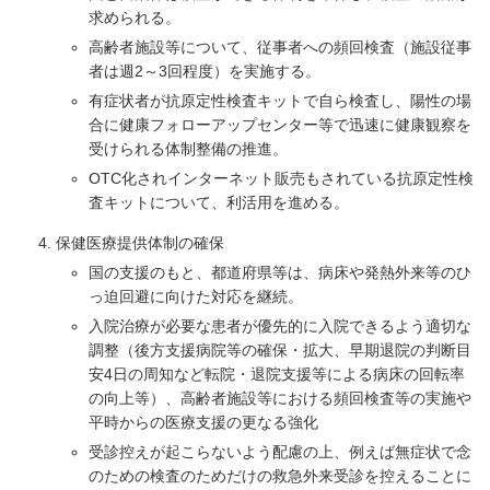
求められる。
高齢者施設等について、従事者への頻回検査（施設従事
者は週2～3回程度）を実施する。
有症状者が抗原定性検査キットで自ら検査し、陽性の場
合に健康フォローアップセンター等で迅速に健康観察を
受けられる体制整備の推進。
OTC化されインターネット販売もされている抗原定性検
査キットについて、利活用を進める。
保健医療提供体制の確保
国の支援のもと、都道府県等は、病床や発熱外来等のひ
っ迫回避に向けた対応を継続。
入院治療が必要な患者が優先的に入院できるよう適切な
調整（後方支援病院等の確保・拡大、早期退院の判断目
安4日の周知など転院・退院支援等による病床の回転率
の向上等）、高齢者施設等における頻回検査等の実施や
平時からの医療支援の更なる強化
受診控えが起こらないよう配慮の上、例えば無症状で念
のための検査のためだけの救急外来受診を控えることに