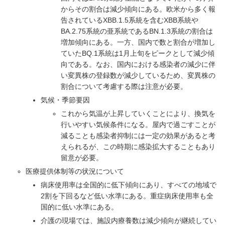
からその割合は減少傾向にある。欧米から多く報
告されているXBB.1.5系統を含むXBB系統や
BA.2.75系統の亜系統であるBN.1.3系統の割合は
増加傾向にある。一方、国内で数と割合が増加し
ていたBQ.1系統は1月上旬をピークとして減少傾
向である。なお、国内における感染者の減少に伴
い変異株の登録数が減少しているため、変異株の
割合について考慮する際は注意が必要。
気候・季節要因
これから気温が上昇していくことにより、換気を
行いやすい気候条件になる。屋内で過ごすことが
減ることも感染者抑制には一定の効果があると考
えられるが、この時期に感染拡大することもあり
留意が必要。
医療提供体制等の状況について
病床使用率は全国的に低下傾向にあり、すべての地域で
2割を下回るなど低い水準にある。重症病床使用率も全
国的に低い水準にある。
介護の現場では、施設内療養数は減少傾向が継続してい