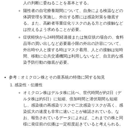
人の判断に委ねることを基本とする。
陽性者の自宅療養期間について、自身による検温などの
体調管理を実施し、外出する際には感染対策を徹底す
る。また、高齢者等重症化リスクのある方との接触など
は控えるよう求めることが必要。
症状軽快から24時間経過後または無症状の場合の、食料
品等の買い出しなど必要最小限の外出の許容について、
外出時や人と接する時はマスク着用、人との接触は短時
間、移動に公共交通機関は利用しないなど、自主的な感
染予防行動の徹底が必要。
参考：オミクロン株とその亜系統の特徴に関する知見
感染性・伝播性
オミクロン株はデルタ株に比べ、世代時間が約2日（デ
ルタ株は約5日）に短縮、倍加時間と潜伏期間も短縮
し、感染後の再感染リスクや二次感染リスクが高く、感
染拡大の速度も非常に速いことが確認されている。な
お、報告されているデータによれば、これまでの株と同
様に発症前の伝播は一定程度起きていると考えられる。