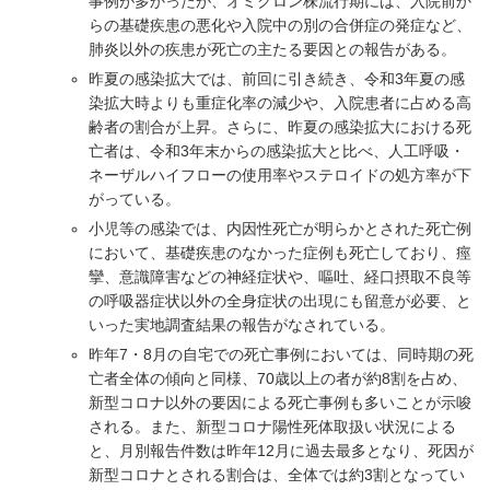
事例が多かったが、オミクロン株流行期には、入院前か
らの基礎疾患の悪化や入院中の別の合併症の発症など、
肺炎以外の疾患が死亡の主たる要因との報告がある。
昨夏の感染拡大では、前回に引き続き、令和3年夏の感
染拡大時よりも重症化率の減少や、入院患者に占める高
齢者の割合が上昇。さらに、昨夏の感染拡大における死
亡者は、令和3年末からの感染拡大と比べ、人工呼吸・
ネーザルハイフローの使用率やステロイドの処方率が下
がっている。
小児等の感染では、内因性死亡が明らかとされた死亡例
において、基礎疾患のなかった症例も死亡しており、痙
攣、意識障害などの神経症状や、嘔吐、経口摂取不良等
の呼吸器症状以外の全身症状の出現にも留意が必要、と
いった実地調査結果の報告がなされている。
昨年7・8月の自宅での死亡事例においては、同時期の死
亡者全体の傾向と同様、70歳以上の者が約8割を占め、
新型コロナ以外の要因による死亡事例も多いことが示唆
される。また、新型コロナ陽性死体取扱い状況による
と、月別報告件数は昨年12月に過去最多となり、死因が
新型コロナとされる割合は、全体では約3割となってい