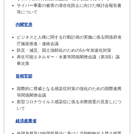
サイバー事案の被害の潜在化防止に向けた検討会報告書
等について
内閣官房
ビジネスと人権に関する行動計画の実施に係る関係府省
庁施策推進・連絡会議
防災・減災、国土強靱化のための5か年加速化対策
再生可能エネルギー・水素等関係閣僚会議（第3回）議
事次第
首相官邸
国際的に脅威となる感染症対策の強化のための国際連携
等関係閣僚会議
新型コロナウイルス感染症に係る水際措置の見直しにつ
いて
経済産業省
外国為替及び外国貿易法に基づく北朝鮮輸出入禁止措置