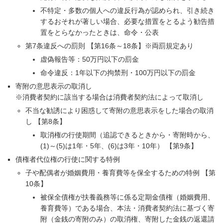
不特定・多数の個人への違反行為が認められ、引き続き
するおそれが著しい場合、必要な措置をとるよう勧告措
置をとらなかったときは、命令・公表
第7条違反への罰則 【第16条～18条】※両罰規定あり
虚偽報告等：50万円以下の罰金
命令違反：1年以下の拘禁刑・100万円以下の罰金
寄附の意思表示の取消し
※消費者契約に該当する場合は消費者契約法によって取消し
不当な勧誘により困惑して寄附の意思表示をした場合の取消
し 【第8条】
取消権の行使期間（追認できるときから・寄附時から、
(1)～(5)は1年・5年、(6)は3年・10年） 【第9条】
債権者代位権の行使に関する特例
子や配偶者が婚姻費用・養育費等を保全するための特例 【第
10条】
被保全債権が扶養義務等に係る定期金債権（婚姻費用、
養育費等）である場合、本法・消費者契約法に基づく寄
附（金銭の寄附のみ）の取消権、寄附した金銭の返還請