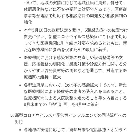
ついて、地域の実情に応じて地域住民に周知。併せて、
体調悪化時などに不安や疑問に対応できるよう、医療従
事者等が電話で対応する相談窓口の周知及び相談体制の
強化
本年3月10日の政府決定を受け、5類感染症への位置づけ
変更に伴い、新型コロナウイルス感染症にこれまで対応
してきた医療機関に引き続き対応を求めるとともに、新
たな医療機関に参画を促すための取組に着手。
医療機関における感染対策の見直しや設備整備等の支
援、応招義務の明確化、感染対策や診療方針に関する分
かりやすい啓発資材等の周知などを通じて、対応する医
療機関の維持・拡大
各都道府県において、次の冬の感染拡大までの間、新た
な医療機関による軽症等の患者の受入れを進めること、
医療機関間による入院調整を進めること等を内容とする
9月末までの「移行計画」を4月中に策定
新型コロナウイルスと季節性インフルエンザの同時流行への
対応
各地域の実情に応じて、発熱外来や電話診療・オンライ