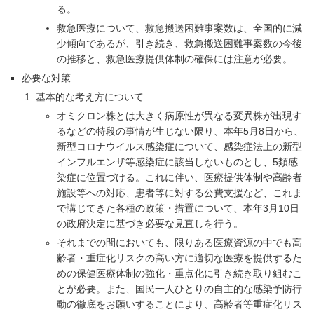
る。
救急医療について、救急搬送困難事案数は、全国的に減
少傾向であるが、引き続き、救急搬送困難事案数の今後
の推移と、救急医療提供体制の確保には注意が必要。
必要な対策
基本的な考え方について
オミクロン株とは大きく病原性が異なる変異株が出現す
るなどの特段の事情が生じない限り、本年5月8日から、
新型コロナウイルス感染症について、感染症法上の新型
インフルエンザ等感染症に該当しないものとし、5類感
染症に位置づける。これに伴い、医療提供体制や高齢者
施設等への対応、患者等に対する公費支援など、これま
で講じてきた各種の政策・措置について、本年3月10日
の政府決定に基づき必要な見直しを行う。
それまでの間においても、限りある医療資源の中でも高
齢者・重症化リスクの高い方に適切な医療を提供するた
めの保健医療体制の強化・重点化に引き続き取り組むこ
とが必要。また、国民一人ひとりの自主的な感染予防行
動の徹底をお願いすることにより、高齢者等重症化リス