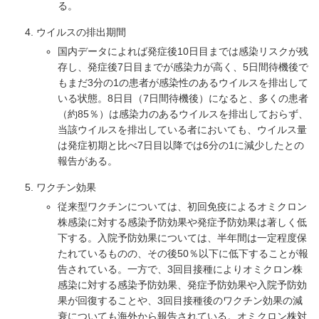
る。
ウイルスの排出期間
国内データによれば発症後10日目までは感染リスクが残
存し、発症後7日目までが感染力が高く、5日間待機後で
もまだ3分の1の患者が感染性のあるウイルスを排出して
いる状態。8日目（7日間待機後）になると、多くの患者
（約85％）は感染力のあるウイルスを排出しておらず、
当該ウイルスを排出している者においても、ウイルス量
は発症初期と比べ7日目以降では6分の1に減少したとの
報告がある。
ワクチン効果
従来型ワクチンについては、初回免疫によるオミクロン
株感染に対する感染予防効果や発症予防効果は著しく低
下する。入院予防効果については、半年間は一定程度保
たれているものの、その後50％以下に低下することが報
告されている。一方で、3回目接種によりオミクロン株
感染に対する感染予防効果、発症予防効果や入院予防効
果が回復することや、3回目接種後のワクチン効果の減
衰についても海外から報告されている。オミクロン株対