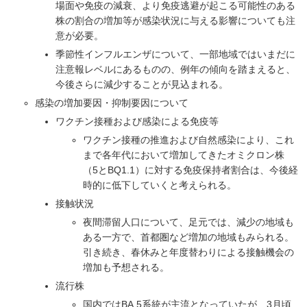
場面や免疫の減衰、より免疫逃避が起こる可能性のある
株の割合の増加等が感染状況に与える影響についても注
意が必要。
季節性インフルエンザについて、一部地域ではいまだに
注意報レベルにあるものの、例年の傾向を踏まえると、
今後さらに減少することが見込まれる。
感染の増加要因・抑制要因について
ワクチン接種および感染による免疫等
ワクチン接種の推進および自然感染により、これ
まで各年代において増加してきたオミクロン株
（5とBQ1.1）に対する免疫保持者割合は、今後経
時的に低下していくと考えられる。
接触状況
夜間滞留人口について、足元では、減少の地域も
ある一方で、首都圏など増加の地域もみられる。
引き続き、春休みと年度替わりによる接触機会の
増加も予想される。
流行株
国内ではBA.5系統が主流となっていたが、3月頃