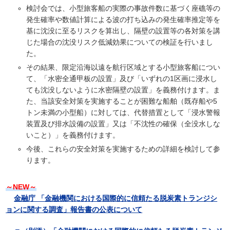
検討会では、小型旅客船の実際の事故件数に基づく座礁等の
発生確率や数値計算による波の打ち込みの発生確率推定等を
基に沈没に至るリスクを算出し、隔壁の設置等の各対策を講
じた場合の沈没リスク低減効果についての検証を行いまし
た。
その結果、限定沿海以遠を航行区域とする小型旅客船につい
て、「水密全通甲板の設置」及び「いずれの1区画に浸水し
ても沈没しないように水密隔壁の設置」を義務付けます。ま
た、当該安全対策を実施することが困難な船舶（既存船や5
トン未満の小型船）に対しては、代替措置として「浸水警報
装置及び排水設備の設置」又は「不沈性の確保（全没水しな
いこと）」を義務付けます。
今後、これらの安全対策を実施するための詳細を検討して参
ります。
～NEW～
金融庁 「金融機関における国際的に信頼たる脱炭素トランジシ
ョンに関する調査」報告書の公表について