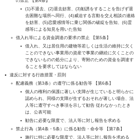
の禁止 【第4条】
(1)不退去、(2)退去妨害、(3)勧誘をすることを告げず退
去困難な場所へ同行、(4)威迫する言動を交え相談の連絡
を妨害、(5)恋愛感情等に乗じ関係の破綻を告知、(6)霊
感等による知見を用いた告知
借入れ等による資金調達の要求の禁止 【第5条】
借入れ、又は居住用の建物等若しくは生活の維持に欠く
ことのできない事業用の資産で事業の継続に欠くことの
できないものの処分により、寄附のための資金を調達す
ることを要求してはならない
違反に対する行政措置・罰則
配慮義務（第3条）の遵守に係る勧告等 【第6条】
個人の権利の保護に著しい支障が生じていると明らかに
認められ、同様の支障が生ずるおそれが著しい場合、法
人等に遵守すべき事項を示して勧告 従わなかったとき
は、公表可能
勧告に必要な限度で、法人等に対し報告を求める
禁止行為（第4条・5条）に係る勧告・命令等 【第7条】
施行に特に必要な限度で、法人等に対し報告を求める