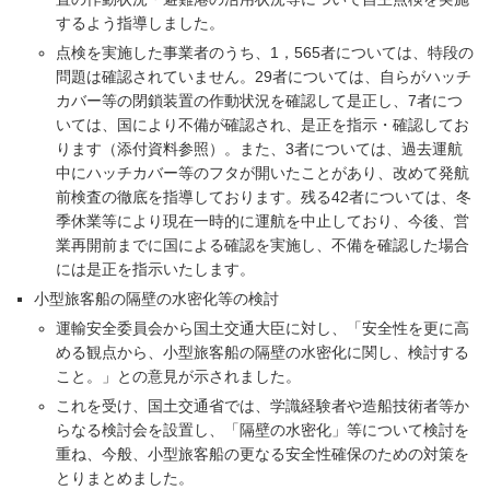
するよう指導しました。
点検を実施した事業者のうち、1，565者については、特段の
問題は確認されていません。29者については、自らがハッチ
カバー等の閉鎖装置の作動状況を確認して是正し、7者につ
いては、国により不備が確認され、是正を指示・確認してお
ります（添付資料参照）。また、3者については、過去運航
中にハッチカバー等のフタが開いたことがあり、改めて発航
前検査の徹底を指導しております。残る42者については、冬
季休業等により現在一時的に運航を中止しており、今後、営
業再開前までに国による確認を実施し、不備を確認した場合
には是正を指示いたします。
小型旅客船の隔壁の水密化等の検討
運輸安全委員会から国土交通大臣に対し、「安全性を更に高
める観点から、小型旅客船の隔壁の水密化に関し、検討する
こと。」との意見が示されました。
これを受け、国土交通省では、学識経験者や造船技術者等か
らなる検討会を設置し、「隔壁の水密化」等について検討を
重ね、今般、小型旅客船の更なる安全性確保のための対策を
とりまとめました。