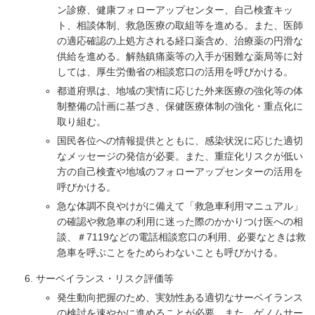
ン診療、健康フォローアップセンター、自己検査キッ
ト、相談体制、救急医療の取組等を進める。また、医師
の適応確認の上処方される経口薬含め、治療薬の円滑な
供給を進める。解熱鎮痛薬等の入手が困難な薬局等に対
しては、厚生労働省の相談窓口の活用を呼びかける。
都道府県は、地域の実情に応じた外来医療の強化等の体
制整備の計画に基づき、保健医療体制の強化・重点化に
取り組む。
国民各位への情報提供とともに、感染状況に応じた適切
なメッセージの発信が必要。また、重症化リスクが低い
方の自己検査や地域のフォローアップセンターの活用を
呼びかける。
急な体調不良やけがに備えて「救急車利用マニュアル」
の確認や救急車の利用に迷った際のかかりつけ医への相
談、＃7119などの電話相談窓口の利用、必要なときは救
急車を呼ぶことをためらわないことも呼びかける。
サーベイランス・リスク評価等
発生動向把握のため、実効性ある適切なサーベイランス
の検討を速やかに進めることが必要。また、ゲノムサー