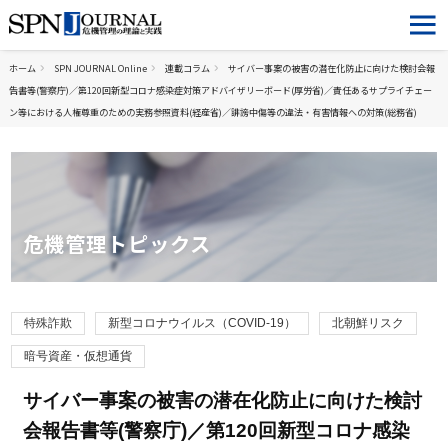
ホーム
SPN JOURNAL Online
連載コラム
サイバー事案の被害の潜在化防止に向けた検討会報
告書等(警察庁)／第120回新型コロナ感染症対策アドバイザリーボード(厚労省)／責任あるサプライチェー
ン等における人権尊重のための実務参照資料(経産省)／誹謗中傷等の違法・有害情報への対策(総務省)
危機管理トピックス
特殊詐欺
新型コロナウイルス（COVID-19）
北朝鮮リスク
暗号資産・仮想通貨
サイバー事案の被害の潜在化防止に向けた検討
会報告書等(警察庁)／第120回新型コロナ感染