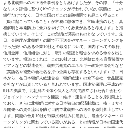
よる北朝鮮への不正送金事例をとりあげましたが、その際、「十分
なリスク評価に基づくKYCチェックが行われていない実態は、この
銀行だけでなく、日本全国のどこの金融機関でも起こり得ること
（既に起こっていること）が容易に想像でき、官民連携のもと、真
相解明と再発防止に全力を挙げていく必要があると考えます」と指
摘しています。そして、この危惧は現実のものとなっています。先
日、金融庁が北朝鮮との間で不正送金やマネー・ローンダリングを
行った疑いのある企業10社との取引について、国内すべての銀行、
信用金庫、信用組合に対し、取引の確認と報告を求める命令を出し
ています。報道によれば、この10社とは、北朝鮮にある音響装置や
ピアノなどの製造会社、朝鮮労働党のエネルギー政策推進会社など
（英語名や複数の会社名を持つ企業も存在するといいます）で、日
本から、在日本朝鮮人総連合会（朝鮮総連）の傘下会社、食品販売
会社などが出資していると言われています。国連安保理は平成29年
9月の決議で、北朝鮮の団体や個人との間で設立された合弁会社や
ジョイント・ベンチャーを開設・維持・運営することを原則禁止し
ており、さらに北朝鮮に対する日本独自の経済制裁は、核・ミサイ
ル開発への資金流出を防ぐ目的で北朝鮮への送金を原則禁止してい
ます。問題の合弁10社が制裁の枠組みに違反し、送金やマネー・ロ
ーンダリングに関わっている疑いがある、との情報が日本の国連代