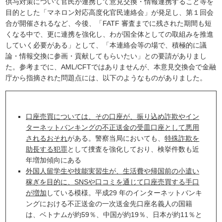
供与対策について官民が連携して意見交換・情報連携すること等を
目的とした「マネロン対応高度化官民連絡会」が発足し、第１回会
合が開催されるなど、今後、「FATF 審査までに残された期間も短
くなる中で、更に連携を強化し、わが国全体としての取組みを推進
していく必要がある」として、「本連絡会等の場で、積極的に議
論・情報交換に参画・貢献してもらいたい」との要請がありまし
た。参考までに、AML/CFTではありませんが、本意見交換会で金融
庁から指摘された問題点には、以下のようなものがありました。
口座売買については、その口座が、振り込め詐欺やイン
ターネットバンキングの不正送金の受皿口座として悪用
されるおそれ
がある。警察当局においても、
特殊詐欺を
助長する犯罪
として捜査を強化しており、検挙件数も近
年増加傾向にある
外国人留学生や技能実習生が、生活費や帰国前の小遣い
稼ぎを目的に、SNSや口コミを通じて口座売買する手口
が増加
している模様。平成29 年のインターネットバンキ
ングにおける不正送金の一次送金先口座名義人の国籍
は、ベトナムが約59％、中国が約19％、日本が約11％と