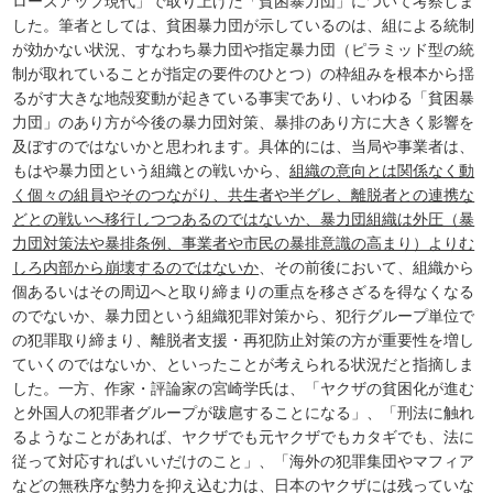
ローズアップ現代」で取り上げた「貧困暴力団」について考察しま
した。筆者としては、貧困暴力団が示しているのは、組による統制
が効かない状況、すなわち暴力団や指定暴力団（ピラミッド型の統
制が取れていることが指定の要件のひとつ）の枠組みを根本から揺
るがす大きな地殻変動が起きている事実であり、いわゆる「貧困暴
力団」のあり方が今後の暴力団対策、暴排のあり方に大きく影響を
及ぼすのではないかと思われます。具体的には、当局や事業者は、
もはや暴力団という組織との戦いから、
組織の意向とは関係なく動
く個々の組員やそのつながり、共生者や半グレ、離脱者との連携な
どとの戦いへ移行しつつあるのではないか、暴力団組織は外圧（暴
力団対策法や暴排条例、事業者や市民の暴排意識の高まり）よりむ
しろ内部から崩壊するのではないか
、その前後において、組織から
個あるいはその周辺へと取り締まりの重点を移さざるを得なくなる
のでないか、暴力団という組織犯罪対策から、犯行グループ単位で
の犯罪取り締まり、離脱者支援・再犯防止対策の方が重要性を増し
ていくのではないか、といったことが考えられる状況だと指摘しま
した。一方、作家・評論家の宮崎学氏は、「ヤクザの貧困化が進む
と外国人の犯罪者グループが跋扈することになる」、「刑法に触れ
るようなことがあれば、ヤクザでも元ヤクザでもカタギでも、法に
従って対応すればいいだけのこと」、「海外の犯罪集団やマフィア
などの無秩序な勢力を抑え込む力は、日本のヤクザには残っていな