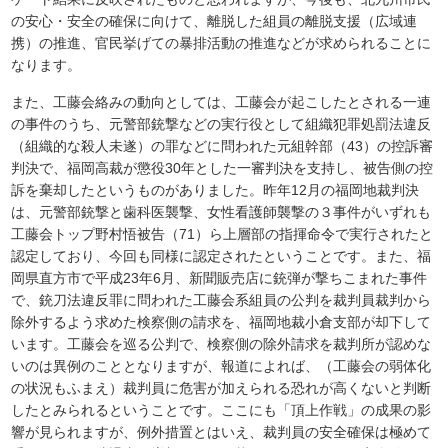
の安心・安全の確保に向けて、離脱した組員の離脱支援（広域連
携）の推進、官民挙げての暴排活動の推進などが求められることに
なります。
また、工藤会絡みの動向としては、工藤会が起こしたとされる一連
の事件のうち、元警部銃撃などの実行役として組織犯罪処罰法違反
（組織的な殺人未遂）の罪などに問われた元組幹部（43）の控訴審
判決で、福岡高裁が懲役30年とした一審判決を支持し、被告側の控
訴を棄却したというものがありました。昨年12月の福岡地裁判決
は、元警部銃撃と歯科医襲撃、女性看護師襲撃の３事件がいずれも
工藤会トップ野村悟被告（71）ら上層部の指揮命令で実行されたと
認定しており、今回も同様に認定されたということです。また、福
岡県直方市で平成23年6月、新聞販売店に銃弾が撃ちこまれた事件
で、銃刀法違反罪に問われた工藤会系組員の公判を裁判員裁判から
除外するよう求めた検察側の請求を、福岡地裁小倉支部が却下して
います。工藤会を巡る公判で、検察側の除外請求を裁判所が認めな
いのは異例のこととなりますが、報道によれば、（工藤会の弱体化
の状況もふまえ）裁判員に危害が加えられる恐れが高くないと判断
したとみられるということです。ここにも「頂上作戦」の成果の影
響が見られますが、例外措置とはいえ、裁判員の安全確保は極めて