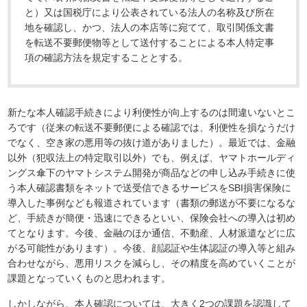
と）又は国税庁により公表されている法人の名称及び所在
地を確認し、かつ、法人の本店等に宛てて、取引関係文書
を転送不要郵便物等として送付することによる本人特定事
項の確認方法を規定することとする。
新たな本人確認手続きにより利便性が向上するのは間違いないとこ
ろです（従来の転送不要郵便による確認では、利便性を損なうだけ
でなく、空き家の悪用等の抜け道がありました）。最近では、金融
以外（犯収法上の特定取引以外）でも、例えば、ヤマトホールディ
ングス傘下のヤマトシステム開発が商品などの申し込み手続きに使
う本人確認書類をネットで送受信できるサービスをSBI損害保険に
導入した事例なども報道されています（書類の郵送が不要になるな
ど、手続きが簡便・迅速にできるといい、保険会社への導入は初め
てとなります。今後、金融のほか通信、不動産、人材派遣などに広
がる可能性があります）。今後、顔認証や生体認証の導入等と組み
合わせながら、悪用リスクを減らし、その精度を高めていくことが
課題となっていくものと思われます。
しかしながら、本人確認については、大きく2つの課題を認識して