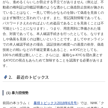
がら、進めるくらいしか防止する手立てがありません（例えば、不
動産の権利証は印鑑証明書のような透かしに偽造防止技術が施され
ていることはなく、一見して明らかなものを除いて偽造を見抜くの
はまず無理だと言われています。また、登記識別情報であっても、
パスワードさえわかればよいため盗品であることを見抜くことは不
可能ということになります）。つまり、用意周到に準備された場
合、対面であっても、本人確認手続きを行ったとしても、なりすま
しや偽装を見抜くのは難しいということです。ましてやオンライン
での本人確認手続きの場合、認証技術の精度への過度の依存、偽造
技術との戦いなどの不確定要素もあること、e-KYCだとしても、
100％の精度は難しいこと、さらには、厳格なe-KYCを隠れ蓑とす
るKYCCの視点もあらためて加味することを認識する必要がありま
す。
2. 最近のトピックス
(1) 暴力団情勢
前回の本コラム（
暴排トピックス2018年6月号
）では、NHK「ク