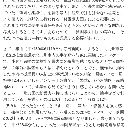
は、暴力団を暴力団足らしめる「強固な組織性」の崩壊からもたら
されたものであり、そのような中で、果たして暴力団対策法が描い
ていた「強固な組織性」を誇る暴力団組織ではもはやない組織と、
より個人的・刹那的に行われる「貧困暴力団」による犯罪に対し、
これまで同様に使用者責任を認定できるのかといった新たな問題も
考えられるところです。あらためて、「貧困暴力団」の存在は、そ
れだけの破壊力を持つものだと認識する必要があります。
さて、報道（平成30年6月19日付毎日新聞）によると、北九州市暴
力追放推進会議が北九州市内の事業所を対象に実施したアンケート
で、小倉と黒崎の繁華街で暴力団の影響を感じないなどとする回答
が、２年前の調査から大幅に増えたということです。無作為に抽出
した市内の従業員10人以上の事業所500社を対象（回答212社、回
答率42.4％）としたアンケート調査で、「繁華街（小倉地区・黒崎
地区）について、企業から見てどのように感じているか」を聞いた
ところ、「暴力団の影響力を特に感じないことから、接待などで利
用している」を選んだのは106社（50％）で、前回は12社
（5.9％）だったということです。逆に「暴力団の影響力を強く感
じ、接待などで利用しづらい」を選んだのは9社（4.2％）で、前回
の82社（40.3％）から大幅に減る結果となりました。言うまでもな
く、平成26年からはじまった、福岡県警を中心とした特定危険指定