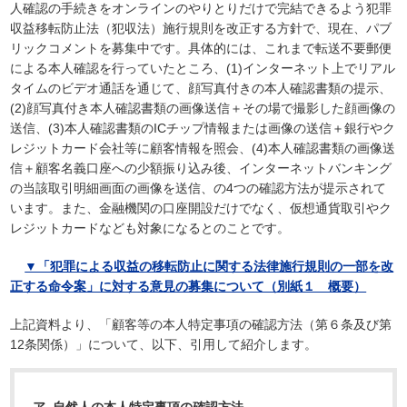
人確認の手続きをオンラインのやりとりだけで完結できるよう犯罪
収益移転防止法（犯収法）施行規則を改正する方針で、現在、パブ
リックコメントを募集中です。具体的には、これまで転送不要郵便
による本人確認を行っていたところ、(1)インターネット上でリアル
タイムのビデオ通話を通じて、顔写真付きの本人確認書類の提示、
(2)顔写真付き本人確認書類の画像送信＋その場で撮影した顔画像の
送信、(3)本人確認書類のICチップ情報または画像の送信＋銀行やク
レジットカード会社等に顧客情報を照会、(4)本人確認書類の画像送
信＋顧客名義口座への少額振り込み後、インターネットバンキング
の当該取引明細画面の画像を送信、の4つの確認方法が提示されて
います。また、金融機関の口座開設だけでなく、仮想通貨取引やク
レジットカードなども対象になるとのことです。
▼「犯罪による収益の移転防止に関する法律施行規則の一部を改
正する命令案」に対する意見の募集について（別紙１ 概要）
上記資料より、「顧客等の本人特定事項の確認方法（第６条及び第
12条関係）」について、以下、引用して紹介します。