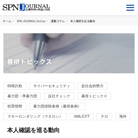
ホーム
SPN JOURNAL Online
連載コラム
本人確認を巡る動向
暴排トピックス
特殊詐欺
サイバーセキュリティ
反社会的勢力
暴力団・準暴力団
反社チェック
暴排トピックス
犯罪情勢
暴力団排除条例（暴排条例）
マネーロンダリング（マネロン）
AML/CFT
テロ
海外
本人確認を巡る動向