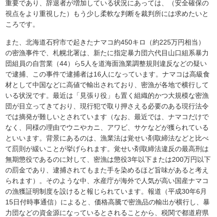
重要であり、辞退者が増加している状況にあっては、（安全確保の
視点をより重視した）もう少し柔軟な判断を裁判所には求めたいと
ころです。
また、北海道石狩市で起きたナマコ約450キロ（約225万円相当）
の密漁事件で、札幌北署は、新たに指定暴力団六代目山口組系暴力
団組員の自営業（44）ら5人を道海面漁業調整規則違反などの疑い
で逮捕、この事件で逮捕者は16人になっています。ナマコは高級食
材として中国などに高値で輸出されており、密漁が各地で横行して
いる状況です。最近は「見張り役」も置く組織的かつ大規模な密漁
団が目立ってきており、現行犯で取り押さえる必要のある現行法令
では摘発が難しいとされています（なお、最近では、ナマコだけで
なく、同様の理由でウニやカニ、アワビ、サケなどが獲られている
といいます。背景にあるのは、漁業法は覚せい剤取締法などと比べ
て罰則が緩いことが挙げられます。覚せい剤取締法違反の最高刑は
無期懲役であるのに対して、密漁は懲役3年以下または200万円以下
の罰金であり、逮捕されてもまた手を染めるほど旨味があると考え
られます）。そのような中、水産庁が海外で人気が高い国産ナマコ
の漁獲証明制度を設けると報じられています。報道（平成30年6月
15日付時事通信）によると、価格高騰で密漁品の輸出が横行し、暴
力団などの資金源になっているとされることから、税関で都道府県