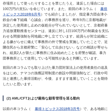
存場所として使ったりすることを禁じたうえ、違反した場合には
100万円の支払いを命じています。また、前回の本コラム（
暴排
トピックス2018年6月号
）でも紹介しましたが、指定暴力団会津小
鉄会の傘下組織「心誠会」の事務所を巡り、昨年9月に京都地裁が
決定した使用差し止めの仮処分が守られていないとして、京都府暴
力追放運動推進センターは、違反に対し1日100万円の制裁金を支払
わせる間接強制を同地裁に申し立てています。組員らが対立組織に
よる嫌がらせに備えて事務所の外で警戒を実施していたことで、近
隣住民から京都府警に「安心して出歩けない」などの相談が寄せら
れ、組員2人が新たに事務所に住み始めたことを府警が確認、暴力
団事務所として使用している可能性があると判断しています。
前回の本コラムでも取り上げた暴力団対策法上の使用者責任の追及
をはじめ、ナマコの漁獲証明制度の創設や間接強制など、行政や司
法と連携した暴排活動が、今後、ますます進展していくことを期待
したいと思います。
(2) AML/CFTおよび厳格な顧客管理を巡る動向
以前の本コラム（
暴排トピックス2018年3月号
）で、ある地銀に