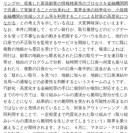
リングや、収集した新規顧客の情報検索等のプロセスを金融機関間
で共通して実施することが出来れば、業界全体の効率化や、小規模
金融機関が先端システム等を利用することによる対策の高度化につ
ながる
」との考え方を示している点は、大変興味深いといえます。
なお、本件に関連して、セブン銀行が、取引履歴などのビッグデー
タを使って不審なお金の動きを把握するノウハウを生かし、他行の
口座での不正取引を監視するサービスを開始しており、すでに既に
複数の地銀から委託を受けているということです。報道によれば、
同行は、顧客の地銀から匿名化された口座の取引データを連日取り
寄せ、独自のプログラムで分析、短時間で同じ口座へ何度も振り込
まれたり、複数の口座から一つの口座へ集中的に送金があったりす
る「疑わしい取引」を見つけ、地銀に知らせ、地銀にて口座凍結や
当局への通報などの必要性を判断するというスキームのようです。
巧妙化・高度化する金融犯罪の手口に個別行が個別に対応するこれ
までのやり方では、取り組みレベルの濃淡から脆弱な部分が生じさ
せることになり、結果的にその脆弱性を突かれる可能性が高まるの
ではないかと危惧されているところ、対策をアウトソーシング・共
同利用することで、一定程度まで均質化された取り組みで（取り組
みレベルの濃淡から脆弱性を生じさせてしまうという）限界を乗り
越えることが期待されます。さらに、４月に、マネロン・テロ資金