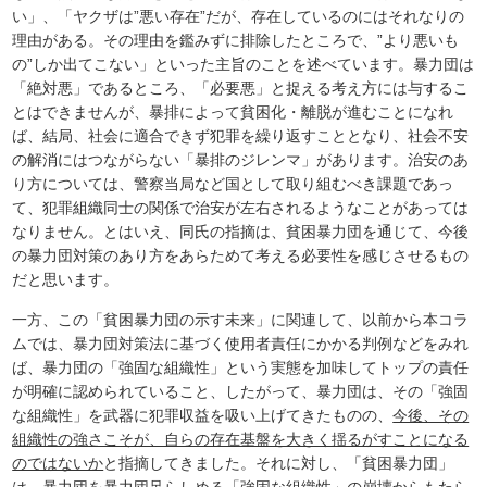
い」、「ヤクザは”悪い存在”だが、存在しているのにはそれなりの
理由がある。その理由を鑑みずに排除したところで、”より悪いも
の”しか出てこない」といった主旨のことを述べています。暴力団は
「絶対悪」であるところ、「必要悪」と捉える考え方には与するこ
とはできませんが、暴排によって貧困化・離脱が進むことになれ
ば、結局、社会に適合できず犯罪を繰り返すこととなり、社会不安
の解消にはつながらない「暴排のジレンマ」があります。治安のあ
り方については、警察当局など国として取り組むべき課題であっ
て、犯罪組織同士の関係で治安が左右されるようなことがあっては
なりません。とはいえ、同氏の指摘は、貧困暴力団を通じて、今後
の暴力団対策のあり方をあらためて考える必要性を感じさせるもの
だと思います。
一方、この「貧困暴力団の示す未来」に関連して、以前から本コラ
ムでは、暴力団対策法に基づく使用者責任にかかる判例などをみれ
ば、暴力団の「強固な組織性」という実態を加味してトップの責任
が明確に認められていること、したがって、暴力団は、その「強固
な組織性」を武器に犯罪収益を吸い上げてきたものの、
今後、その
組織性の強さこそが、自らの存在基盤を大きく揺るがすことになる
のではないか
と指摘してきました。それに対し、「貧困暴力団」