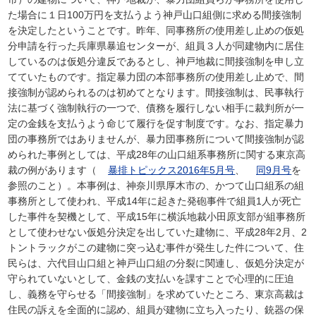
た場合に１日100万円を支払うよう神戸山口組側に求める間接強制
を決定したということです。昨年、同事務所の使用差し止めの仮処
分申請を行った兵庫県暴追センターが、組員３人が同建物内に居住
しているのは仮処分違反であるとし、神戸地裁に間接強制を申し立
てていたものです。指定暴力団の本部事務所の使用差し止めで、間
接強制が認められるのは初めてとなります。間接強制は、民事執行
法に基づく強制執行の一つで、債務を履行しない相手に裁判所が一
定の金銭を支払うよう命じて履行を促す制度です。なお、指定暴力
団の事務所ではありませんが、暴力団事務所について間接強制が認
められた事例としては、平成28年の山口組系事務所に関する東京高
裁の例があります（
暴排トピックス2016年5月号
、
同9月号
を
参照のこと）。本事例は、神奈川県厚木市の、かつて山口組系の組
事務所として使われ、平成14年に起きた発砲事件で組員1人が死亡
した事件を契機として、平成15年に横浜地裁小田原支部が組事務所
として使わせない仮処分決定を出していた建物に、平成28年2月、2
トントラックがこの建物に突っ込む事件が発生した件について、住
民らは、六代目山口組と神戸山口組の分裂に関連し、仮処分決定が
守られていないとして、金銭の支払いを課すことで心理的に圧迫
し、義務を守らせる「間接強制」を求めていたところ、東京高裁は
住民の訴えを全面的に認め、組員が建物に立ち入ったり、銃器の保