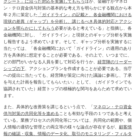
クシート」に沿った対応を実施してもらう
ほか、金融庁がマネロ
ン・テロ資金供与対策の基本的な考え方を明らかにする観点から本
年２月に策定した
「ガイドライン」の記載と、各金融機関における
現状の差異（ギャップ）を分析し、講じるべき具体的対応とアクシ
ョンを明らかにしてもらう
必要があると考えている」と指摘し、各
金融機関に対し、「ガイドライン」と現状とのギャップ分析を実施
し報告するよう求めています。そして、ギャップ分析を実施するに
当たっては、「各金融機関において「ガイドライン」の適用のあり
方を具体的に想定することが必要である。その上で、いつまでに、
どの部門がいかなる人員を要して対応を行うか、
経営陣のリーダー
シップの下
、アクションプランを作成することが必要である。当庁
への提出に当たっても、経営陣が策定に向けた議論に参画し、了承
を与えた計画を報告してもらいたい」として、（ガイドラインでも
協調されていた）経営トップの積極的な関与をあらためて求めてい
ます。
また、具体的な改善策を講じるという点で、「
マネロン・テロ資金
供与対策の共同化等を進める
ことも有効な手段の１つであると考え
ている。業務プロセスの共同化等については、共同化の範囲や、個
人情報の適切な管理との両立等の様々な論点が存在するが、
顧客情
報の確認・収集、情報のデータ化、取引のモニタリング・フィルタ