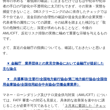
例等の求める「最低限の確認」に止まるだけではもはや犯罪や犯罪
者の手口の巧妙化や不透明化に太刀打ちできず、その実体・実態を
捕捉できないこと、DBスクリーニングのみに依存したチェックでは
不十分であり、送金目的の合理性の確認や送金先企業の企業実態・
代表者等の属性についての調査、その結果を踏まえた検討など「取
引の危険性に応じた」深度が求められることなど、今後の
AML/CFT、反社リスク排除の実務に極めて重要な示唆を与えるもの
です。
さて、直近の金融庁の指摘についても、確認しておきたいと思いま
す。
▼ 金融庁 業界団体との意見交換会において金融庁が提起した
主な論点
▼ 共通事項(主要行/全国地方銀行協会/第二地方銀行協会/全国信
用金庫協会/全国信用組合中央協会/労働金庫業界）
マネー・ローンダリング及びテロ資金供与対策（AML/CFT）につい
ては、FATF 審査への対応も見据え、具体的な改善策を速やかに講
じることが必要不可欠であるとして、「
３月末に要請した「チェッ