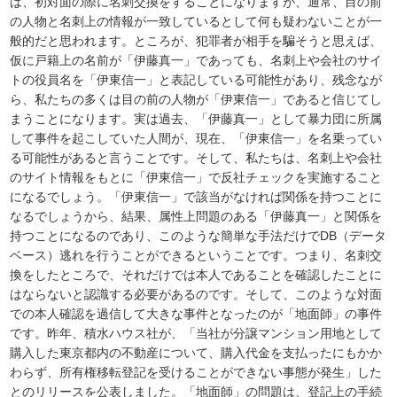
は、初対面の際に名刺交換をすることになりますが、通常、目の前
の人物と名刺上の情報が一致しているとして何も疑わないことが一
般的だと思われます。ところが、犯罪者が相手を騙そうと思えば、
仮に戸籍上の名前が「伊藤真一」であっても、名刺上や会社のサイ
トの役員名を「伊東信一」と表記している可能性があり、残念なが
ら、私たちの多くは目の前の人物が「伊東信一」であると信じてし
まうことになります。実は過去、「伊藤真一」として暴力団に所属
して事件を起こしていた人間が、現在、「伊東信一」を名乗ってい
る可能性があると言うことです。そして、私たちは、名刺上や会社
のサイト情報をもとに「伊東信一」で反社チェックを実施すること
になるでしょう。「伊東信一」で該当がなければ関係を持つことに
なるでしょうから、結果、属性上問題のある「伊藤真一」と関係を
持つことになるのであり、このような簡単な手法だけでDB（データ
ベース）逃れを行うことができるということです。つまり、名刺交
換をしたところで、それだけでは本人であることを確認したことに
はならないと認識する必要があるのです。そして、このような対面
での本人確認を過信して大きな事件となったのが「地面師」の事件
です。昨年、積水ハウス社が、「当社が分譲マンション用地として
購入した東京都内の不動産について、購入代金を支払ったにもかか
わらず、所有権移転登記を受けることができない事態が発生」した
とのリリースを公表しました。「地面師」の問題は、登記上の手続