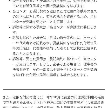
委託を受けることが決議された場合は、委託を希望され
ている付近住民等との間で委託契約を結びます。
当センターと委託契約を結ばれた付近住民等以外の住民
の皆さんに対しても、委託の機会を確保するため、当セ
ンターが委託を受けたことを広報します。
訴訟等に関する手続は、当センターが弁護士に委任しま
す。
訴訟を提起した場合は、訴状の原告者名には、当センタ
ーの代表者名が記載され、委託契約を結ばれた付近住民
等の氏名は、代理権を授与した者として訴状に記載され
ることとなります。
訴訟等に要した費用は、委託契約に基づいて、当センタ
ーが支出します。しかし、必要がある場合は、理事会の
決議を経て、その一部又は全部を当センターと委託契約
を結ばれた付近住民等に請求する場合もあります。
また、法的な対応で言えば、昨年10月に前述の代理訴訟制度の活用
で立ち退きを余儀なくされた神戸山口組の本部事務所（兵庫県淡路
市）の建物について、神戸地裁が、暴力団組員らが事務所を使用し