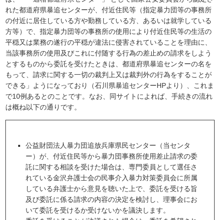
れた都道府県暴追センターが、付近住民等（指定暴力団等の事務所
の付近に居住している方や勤務している方、あるいは就学している
方等）で、指定暴力団等の事務所の使用により付近住民等の生活の
平穏又は業務の遂行の平穏が違法に侵害されていることを理由に、
当該事務所の使用及びこれに付随する行為の差止めの請求をしよう
とするものから委託を受けたときは、都道府県暴追センターの名を
もって、請求に関する一切の裁判上又は裁判外の行為をすることが
できる」ようになっており（石川県暴追センターHPより）、これま
で10例あるとのことです。なお、同サイトによれば、手続きの流れ
は概ね以下の通りです。
公益財団法人暴力団追放兵庫県民センター（当センタ
ー）が、付近住民等から暴力団事務所使用差止請求の委
託に関する相談を受けた場合は、専門委員として選任さ
れている金沢弁護士会の民事介入暴力対策委員会に所属
している弁護士から意見を聴いた上で、委託を受ける旨
及び委託に係る請求の内容の決定を検討し、理事会にお
いて委託を受けるか受けないかを議決します。