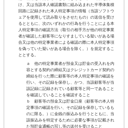
け、又は当該本人確認書類に組み込まれた半導体集積
回路に記録された本人特定事項の情報（当該ソフトウ
ェアを使用して読み取りをさせたもの）の送信を受け
るとともに、次のいずれかの行為を行うことによる本
人特定事項の確認方法（取引の相手方が他の特定事業
者が確認した顧客等になりすましている疑いがある場
合又は他の特定事業者による確認の際に本人特定事項
を偽っていた疑いがある場合を除く。）を規定するこ
ととする。
ａ 他の特定事業者が預金又は貯金の受入れを内
容とする契約の締結又はクレジットカード契約の
締結を行った際に顧客等の本人特定事項の確認を
行い、その記録を保存し、かつ、当該顧客等が当
該記録に記録されている顧客等と同一であること
を確認していることを確認すること
ｂ 顧客等の預金又は貯金口座（顧客等の本人特
定事項の確認を行い、その記録を保存しているも
のに限る。）に金銭の振込みを行うとともに、当
該振込みを特定するために必要な事項が記載され
た預貯金通帳の写し等の送付を受けること