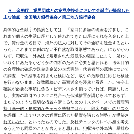
▼ 金融庁 業界団体との意見交換会において金融庁が提起した
主な論点 全国地方銀行協会／第二地方銀行協会
具体的な金融庁の指摘としては、「窓口に多額の現金を持参し、こ
れまで個人の生活口座として使われてきた口座にそれを入金した上
で、貸付金の名目で、海外の法人に対してその全額を送金するとい
った、これまでに例のない不自然な取引形態であった。にもかかわ
らず、犯収法・外為法で規定された
最低限の確認に止まり
、疑わし
い取引にあたるかどうかの判断のために必要と思われる、送金目的
の合理性の確認や送金先企業の企業実態・代表者等の属性について
の調査、その結果を踏まえた検討など、取引の危険性に応じた検証
を行わないまま、複数回続いた高額送金を漫然と看過した。法令上
確認が必要な事項に係るエビデンスさえ揃っていれば、問題なしと
し、実際の取引のリスクに見合った低減措置が講じられておらず、
またそのような適切な措置を講じるための
リスクベースでの管理態
勢（画一的・形式的なチェック態勢ではなく、顧客の取引のリスク
を評価した上でリスクの程度に応じた措置を講じる態勢）が構築さ
れていない
」といったものでした。反社チェックのレベル感を考え
るうえでも同様のことが言えると思われ、犯収法や外為法、暴排条