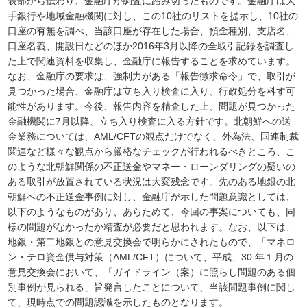
表部から伝わり、金融庁が調査に踏み切ったものです。金融庁は大
手銀行や地域金融機関に対し、この10社のリストを提示し、10社の
口座の有無を調べ、当該口座が存在した場合、預金種別、支店名、
口座名義、開設日などのほか2016年3月以降の全取引記録を調査し
た上で関連資料を収集し、金融庁に報告することを求めています。
なお、金融庁の要求は、強制力がある「報告徴求命令」で、取引が
見つかった場合、金融庁は立ち入り検査に入り、行政処分を科す可
能性があります。今後、報告内容を精査した上、問題が見つかった
金融機関に7月以降、立ち入り検査に入る方針です。北朝鮮への送
金業務については、AML/CFTの観点だけでなく、外為法、国連制裁
関連など様々な観点から厳格なチェックが行われるべきところ、こ
のような北朝鮮関係の不正送金やマネー・ローンダリングの疑いの
ある取引が放置されている状況は大変残念です。先のある地銀の北
朝鮮への不正送金事例に対し、金融庁が示した問題意識としては、
以下のようなものがあり、あらためて、今回の事案についても、同
様の問題がなかったか精査が必要だと思われます。なお、以下は、
地銀・第二地銀との意見交換会で明らかにされたもので、「マネロ
ン・テロ資金供与対策（AML/CFT）について、平成、30 年１月の
意見交換会において、「ガイドライン（案）に照らし問題のある個
別事例が見られる」旨発言したことについて、当該問題事例に関し
て、現時点での問題認識を示したものとなります。