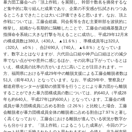
暴力団工藤会への「頂上作戦」を展開し、幹部十数名を摘発するな
ど集中的に取り組んだ成果であり、企業の不安感が払拭されつつあ
るところまできたことは大いに評価できると思います。なお、頂上
作戦については、工藤会総裁、同会長等を含む主要幹部を波状的に
検挙し、組織から長期的に隔離したことで、工藤会の組織基盤及び
指揮命令系統に大きな打撃を与えることに成功し、平成29年12月末
の構成員数は380人（430人、▲11.6％）、準構成員等は320人
（320人 ±0％）、合計690人（740人、▲6.8％）となっていま
す。数字上とはなりますが、六代目山口組や神戸山口組ほどの減少
率でない点がやや意外に感じるほか、その比率は下がっているとは
いえ、構成員の比率の方がいまだに高いことが注目されます。一
方、福岡県における平成29年中の離脱支援による工藤会離脱者数は
51人（前年43人）となっています。なお、平成29年中、警察及び
都道府県センターが援助の措置等を行うことにより暴力団から離脱
することができた暴力団構成員の数については、約640人（平成28
年も約640人、平成27年は約600人）となっています。工藤会の構
成員が暴力団構成員に占める割合（2.26％）と比較した場合、工藤
会離脱者が暴力団構成員全体の離脱者に占める割合は7.97％と著し
く高くなっており、工藤会における離脱が進んでいる状況が数字か
らも分かります。「頂上作戦」によるこうした成果が、今回のアン
ケート結果に反映されたものと思われますが、今後も、北九州市民