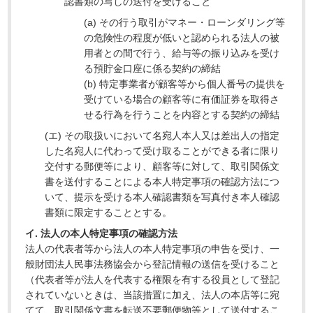
認書類の写しの送付を受けること
(a) その行う取引がマネー・ローンダリング等
の危険性の程度が低いと認められる法人の被
用者との間で行う、給与等の振り込みを受け
る預貯金口座に係る契約の締結
(b) 特定事業者が顧客等から個人番号の提供を
受けている場合の顧客等に有価証券を取得さ
せる行為を行うことを内容とする契約の締結
(エ) その取扱いにおいて名宛人本人又は差出人の指定
した名宛人に代わって受け取ることができる者に限り
交付する郵便等により、顧客等に対して、取引関係文
書を送付することによる本人特定事項の確認方法につ
いて、提示を受ける本人確認書類を写真付き本人確認
書類に限定することとする。
イ. 法人の本人特定事項の確認方法
法人の代表者等から法人の本人特定事項の申告を受け、一
般財団法人民事法務協会から登記情報の送信を受けること
（代表者等が法人を代表する権限を有する役員として登記
されていないときは、当該措置に加え、法人の本店等に宛
てて、取引関係文書を転送不要郵便物等として送付するこ