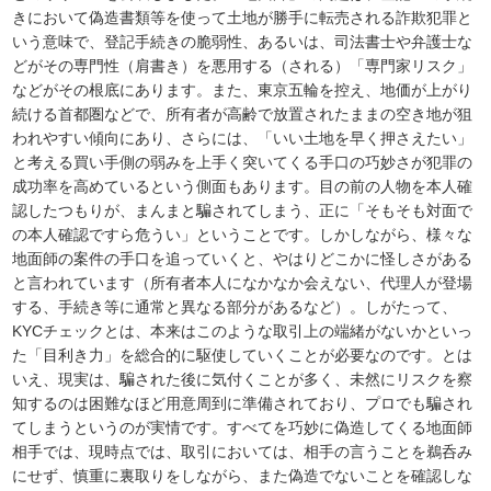
きにおいて偽造書類等を使って土地が勝手に転売される詐欺犯罪と
いう意味で、登記手続きの脆弱性、あるいは、司法書士や弁護士な
どがその専門性（肩書き）を悪用する（される）「専門家リスク」
などがその根底にあります。また、東京五輪を控え、地価が上がり
続ける首都圏などで、所有者が高齢で放置されたままの空き地が狙
われやすい傾向にあり、さらには、「いい土地を早く押さえたい」
と考える買い手側の弱みを上手く突いてくる手口の巧妙さが犯罪の
成功率を高めているという側面もあります。目の前の人物を本人確
認したつもりが、まんまと騙されてしまう、正に「そもそも対面で
の本人確認ですら危うい」ということです。しかしながら、様々な
地面師の案件の手口を追っていくと、やはりどこかに怪しさがある
と言われています（所有者本人になかなか会えない、代理人が登場
する、手続き等に通常と異なる部分があるなど）。しがたって、
KYCチェックとは、本来はこのような取引上の端緒がないかといっ
た「目利き力」を総合的に駆使していくことが必要なのです。とは
いえ、現実は、騙された後に気付くことが多く、未然にリスクを察
知するのは困難なほど用意周到に準備されており、プロでも騙され
てしまうというのが実情です。すべてを巧妙に偽造してくる地面師
相手では、現時点では、取引においては、相手の言うことを鵜呑み
にせず、慎重に裏取りをしながら、また偽造でないことを確認しな