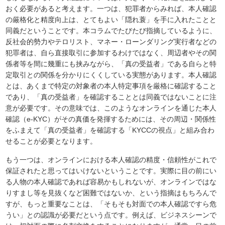
おく必要があると考えます。一つは、犯罪者からみれば、本人確認
の厳格化と精度向上は、とてもよい「隠れ蓑」を手に入れたことと
同義だということです。本コラムでたびたび指摘しているように、
反社会的勢力やテロリスト、マネー・ローンダリング実行者などの
犯罪者は、自ら直接取引に参加するわけではなく、周辺者やその関
係者等を間に幾重にも挟みながら、「真の受益者」である自らと特
定取引との関係を分かりにくくしている実態があります。本人確認
とは、あくまで特定の対象者の本人特定事項を厳格に確認すること
であり、「真の受益者」を確認することとは同義ではないことに注
意が必要です。その意味では、このようなオンラインを通じた本人
確認（e-KYC）がその真価を発揮するためには、その周辺・関係性
をふまえて「真の受益者」を確認する「KYCCの視点」と組み合わ
せることが必要となります。
もう一つは、オンラインにおける本人確認の精度・信頼性がこれで
保証されたと思ってはいけないということです。実際に目の前にい
る人物の本人確認であれば容易かもしれないが、オンラインではな
りすまし等を見抜くなど困難ではないか、という指摘はもちろんで
すが、もっと重要なことは、「そもそも対面での本人確認ですら危
うい」との認識が必要だという点です。例えば、ビジネスシーンで