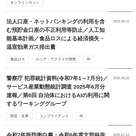
オンラインカジノ
法人口座・ネットバンキングの利用を含
2025.09.16
む預貯金口座の不正利用等防止／人工知
能基本計画／食品ロスによる経済損失・
温室効果ガス排出量
食品ロス
ロシア・ウクライナ情勢
AI
警察庁 犯罪統計資料(令和7年1～7月分)／
2025.08.25
サービス産業動態統計調査 2025年6月分
速報／第6回 自治体におけるAIの利用に関
するワーキンググループ
防災・災害
コンプライアンス
AI
令和7年版防衛白書・令和6年度文部科学
2025.07.22