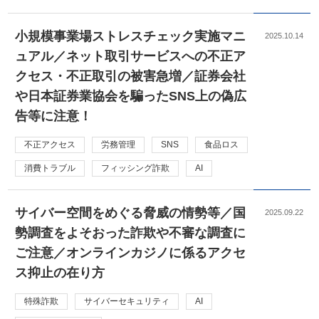
小規模事業場ストレスチェック実施マニ
2025.10.14
ュアル／ネット取引サービスへの不正ア
クセス・不正取引の被害急増／証券会社
や日本証券業協会を騙ったSNS上の偽広
告等に注意！
不正アクセス
労務管理
SNS
食品ロス
消費トラブル
フィッシング詐欺
AI
サイバー空間をめぐる脅威の情勢等／国
2025.09.22
勢調査をよそおった詐欺や不審な調査に
ご注意／オンラインカジノに係るアクセ
ス抑止の在り方
特殊詐欺
サイバーセキュリティ
AI