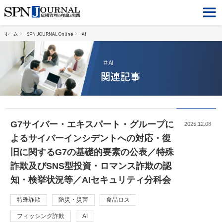
ホーム
SPN JOURNAL Online
AI
＃AI
関連記事
G7サイバー・エキスパート・グループに
2025.12.08
よるサイバーインシデントへの対応・復
旧に関するG7の基礎的要素の公表／特殊
詐欺及びSNS型投資・ロマンス詐欺の認
知・検挙状況等／AIセキュリティ分科会
特殊詐欺
防災・災害
食品ロス
フィッシング詐欺
AI