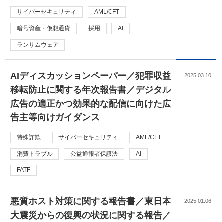
サイバーセキュリティ
AML/CFT
暗号資産・仮想通貨
採用
AI
ランサムウェア
AIディスカッションペーパー／犯罪収益
2025.03.10
移転防止に関する年次報告書／デジタル
広告の適正かつ効果的な配信に向けた広
告主等向けガイダンス
特殊詐欺
サイバーセキュリティ
AML/CFT
消費トラブル
公益通報者保護法
AI
FATF
悪質ホスト対策に関する報告書／東日本
2025.01.06
大震災からの復興の状況に関する報告／