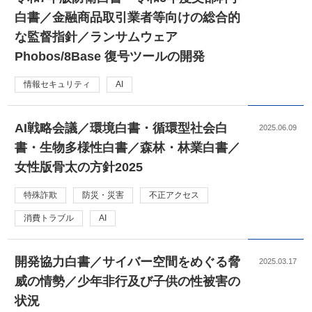
白書／金融商品取引業者等向けの総合的
な監督指針／ランサムウェア
Phobos/8Base 復号ツールの開発
情報セキュリティ
AI
AI戦略会議／環境白書・循環型社会白
2025.06.09
書・生物多様性白書／森林・林業白書／
女性版骨太の方針2025
特殊詐欺
防災・災害
不正アクセス
消費トラブル
AI
開発協力白書／サイバー空間をめぐる脅
2025.03.17
威の情勢／少年非行及び子供の性被害の
状況