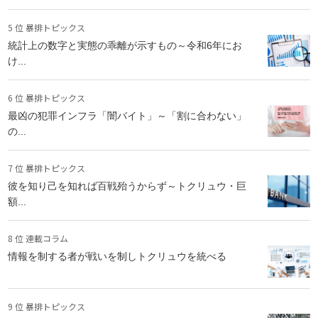
5 位 暴排トピックス
統計上の数字と実態の乖離が示すもの～令和6年にお
け...
6 位 暴排トピックス
最凶の犯罪インフラ「闇バイト」～「割に合わない」
の...
7 位 暴排トピックス
彼を知り己を知れば百戦殆うからず～トクリュウ・巨
額...
8 位 連載コラム
情報を制する者が戦いを制しトクリュウを統べる
9 位 暴排トピックス